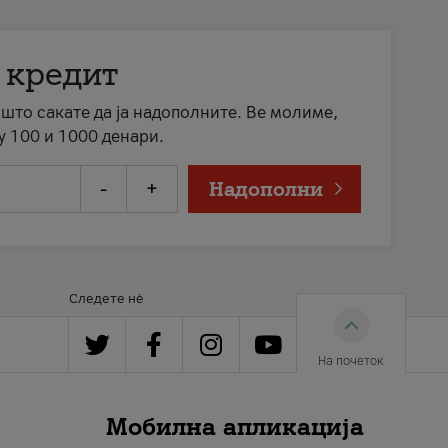
 кредит
а што сакате да ја надополните. Ве молиме,
у 100 и 1000 денари.
-
+
Надополни
Следете нè
На почеток
Мобилна апликација