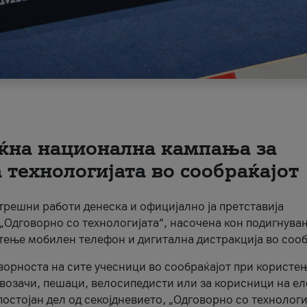
ќна национална кампања за
технологијата во сообраќајот
трешни работи денеска и официјално ја претставија
Одговорно со технологијата“, насочена кон подигнува
стење мобилен телефон и дигитална дистракција во сооб
ворноста на сите учесници во сообраќајот при користе
а возачи, пешаци, велосипедисти или за корисници на е
остојан дел од секојдневието, „Одговорно со технологи