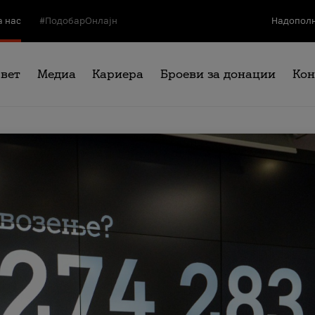
а нас
#ПодобарОнлајн
Надополн
свет
Медиа
Кариера
Броеви за донации
Кон