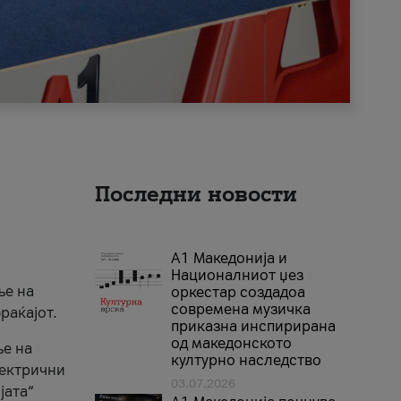
Последни новости
А1 Македонија и
Националниот џез
ње на
оркестар создадоа
современа музичка
раќајот.
приказна инспирирана
од македонското
ње на
културно наследство
лектрични
03.07.2026
јата“