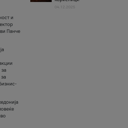
04.12.2025
1
ност и
сектор
ави Панче
ја
еакции
 за
 за
бизнис-
кедонија
повеќе
 во