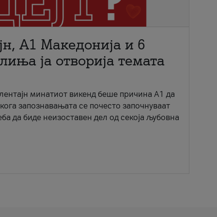
јн, A1 Македонија и 6
лиња ја отворија темата
ентајн минатиот викенд беше причина А1 да
 кога запознавањата се почесто започнуваат
еба да биде неизоставен дел од секоја љубовна