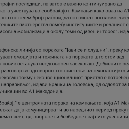
трајни последици, па затоа е важно континуирано да
 кога учествува во сообраќајот. Кампањи како оваа на A
 што поголем број граѓани, да поттикнат поголема свес
атешките партнерства помеѓу институциите и реалниот 
асовна мобилизација околу теми од јавен интерес“, изј
онска линија со пораката “Јави се и слушни”, преку ко
уваат емоцијата и тежината на пораката што стои зад
н повик останува неодговорен засекогаш. Добиените р
 разговор за одговорното користење на технологијата и
онекогаш токму неконвенционалниот пристап е потребен
 направивме”, изјави Бранкица Толевска, од одделот за 
уникации во А1 Македонија.
браќај.“ е централната порака на кампањата, која A1 Ма
лжат да ја комуницираат и во наредниот период преку 
ема свест, одговорност и безбедност кај сите учесници