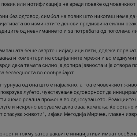
и повик или нотификација не вреди повеќе од човечкиот
ни без одговор, симбол на повик што никогаш нема да
цијативата во изминатите денови предизвика силни реак
ледиците од невниманието и за потребата од поголема л
кампањата беше завртен илјадници пати, додека поракат
вања и коментари на социјалните мрежи и во медиумит
рди дека темата силно ја допира јавноста и ја отвора п
за безбедноста во сообраќајот.
оттурнува од она што е најважно, а тоа е човечкиот живо
и поврзува луѓето, чувствуваме одговорност да иницира
ттикнеме реална промена во однесувањето. Реакциите 
луѓе и искрено веруваме дека оваа кампања ќе остане 
т спасува животи“, изјави Методија Мирчев, главен изв
орност и токму затоа ваквите иницијативи имаат особен