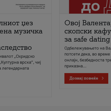
лниот џез
Овој Валента
мена музичка
скопски кафу
за safe dating
аследство
Одбележувањето на Вал
потсети дека, во време
ивалот „Охридско
онлајн, безбедноста тр
„Културна врска“, чиј
приказна...
а легендарната
Дознај повеќе