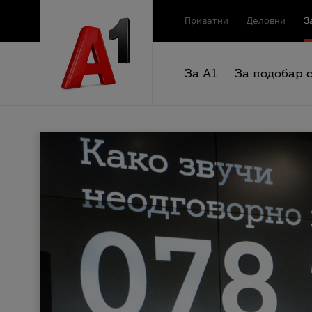
Приватни
Деловни
З
За А1
За подобар 