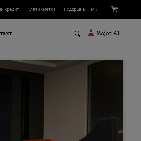
и кредит
Плати сметка
Поддршка
МК
такт
Мојот A1