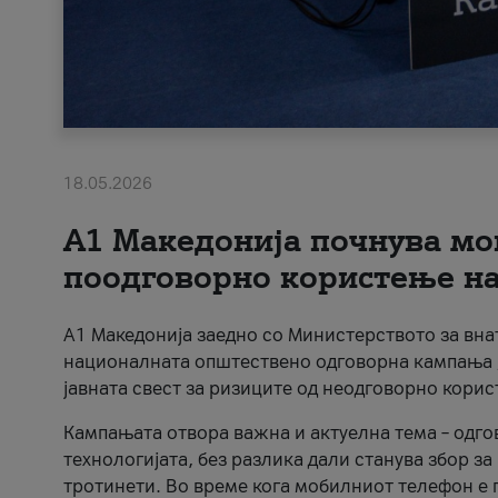
18.05.2026
A1 Македонија почнува мо
поодговорно користење на 
A1 Македонија заедно со Министерството за вна
националната општествено одговорна кампања „
јавната свест за ризиците од неодговорно кори
Кампањата отвора важна и актуелна тема – одго
технологијата, без разлика дали станува збор з
тротинети. Во време кога мобилниот телефон е п