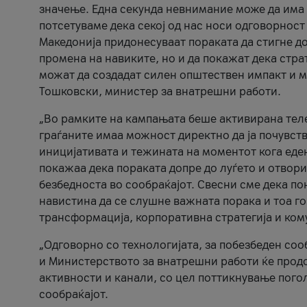
значење. Една секунда невнимание може да има 
потсетуваме дека секој од нас носи одговорност
Македонија придонесуваат пораката да стигне до
промена на навиките, но и да покажат дека стр
можат да создадат силен општествен импакт и м
Тошковски, министер за внатрешни работи.
„Во рамките на кампањата беше активирана телеф
граѓаните имаа можност директно да ја почувств
иницијативата и тежината на моментот кога еде
покажаа дека пораката допре до луѓето и отвори
безбедноста во сообраќајот. Свесни сме дека п
навистина да се слушне важната порака и тоа го
трансформација, корпоративна стратегија и ком
„Одговорно со технологијата, за побезбеден соо
и Министерството за внатрешни работи ќе продо
активности и канали, со цел поттикнување погол
сообраќајот.