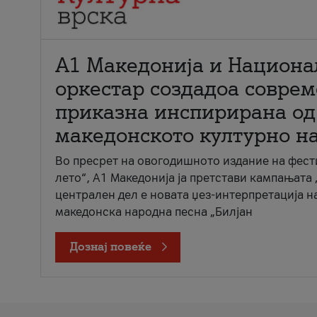
А1 Македонија и Национа
оркестар создадоа совре
приказна инспирирана од
македонското културно н
Во пресрет на овогодишното издание на фест
лето“, А1 Македонија ја претстави кампањата 
централен дел е новата џез-интерпретација н
македонска народна песна „Билјан
Дознај повеќе