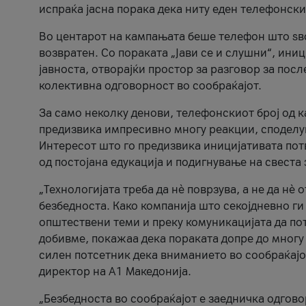
испраќа јасна порака дека ниту еден телефонск
Во центарот на кампањата беше телефон што ѕво
возвратен. Со пораката „Јави се и слушни“, ини
јавноста, отворајќи простор за разговор за пос
колективна одговорност во сообраќајот.
За само неколку денови, телефонскиот број од 
предизвика импресивно многу реакции, споделу
Интересот што го предизвика иницијативата потв
од постојана едукација и подигнување на свеста 
„Технологијата треба да нè поврзува, а не да нè 
безбедноста. Како компанија што секојдневно г
општествени теми и преку комуникацијата да по
добивме, покажаа дека пораката допре до многу 
силен потсетник дека вниманието во сообраќајо
директор на А1 Македонија.
„Безбедноста во сообраќајот е заедничка одгов