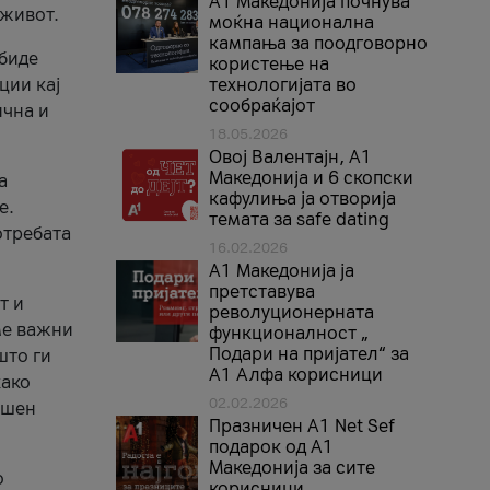
A1 Македонија почнува
 живот.
моќна национална
кампања за поодговорно
 биде
користење на
ции кај
технологијата во
сообраќајот
ична и
18.05.2026
Овој Валентајн, A1
Македонија и 6 скопски
а
кафулиња ја отворија
е.
темата за safe dating
отребата
16.02.2026
А1 Македонија ја
претставува
т и
револуционерната
ме важни
функционалност „
Подари на пријател“ за
што ги
А1 Алфа корисници
како
02.02.2026
ршен
Празничен A1 Net Sеf
подарок од А1
Македонија за сите
о
корисници