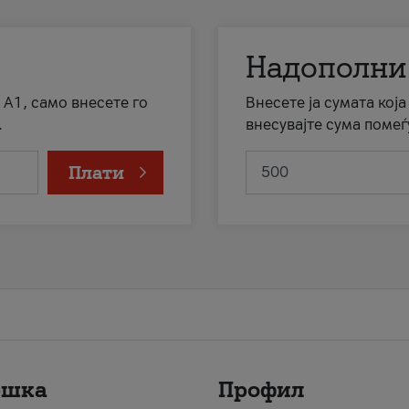
Надополни
 А1, само внесете го
Внесете ја сумата кој
.
внесувајте сума помеѓ
Плати
ршка
Профил