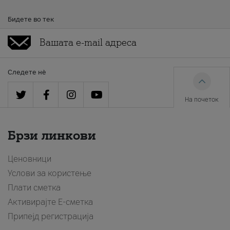
Бидете во тек
Следете нè
На почеток
Брзи линкови
Ценовници
Услови за користење
Плати сметка
Активирајте Е-сметка
Припејд регистрација