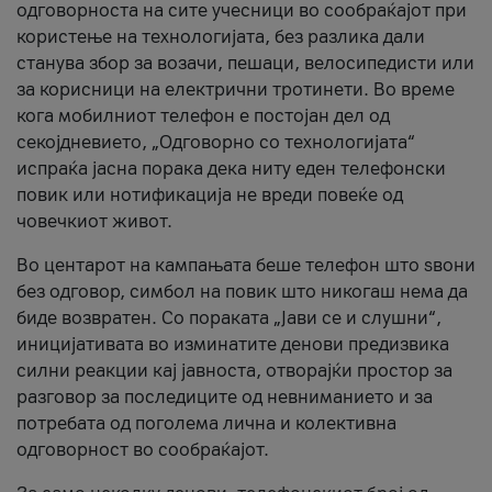
одговорноста на сите учесници во сообраќајот при
користење на технологијата, без разлика дали
станува збор за возачи, пешаци, велосипедисти или
за корисници на електрични тротинети. Во време
кога мобилниот телефон е постојан дел од
секојдневието, „Одговорно со технологијата“
испраќа јасна порака дека ниту еден телефонски
повик или нотификација не вреди повеќе од
човечкиот живот.
Во центарот на кампањата беше телефон што ѕвони
без одговор, симбол на повик што никогаш нема да
биде возвратен. Со пораката „Јави се и слушни“,
иницијативата во изминатите денови предизвика
силни реакции кај јавноста, отворајќи простор за
разговор за последиците од невниманието и за
потребата од поголема лична и колективна
одговорност во сообраќајот.