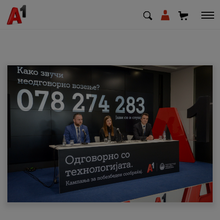
МК
EN
SQ
Приватни
Деловни
Поддршка
Надополни кредит
Плати сметка