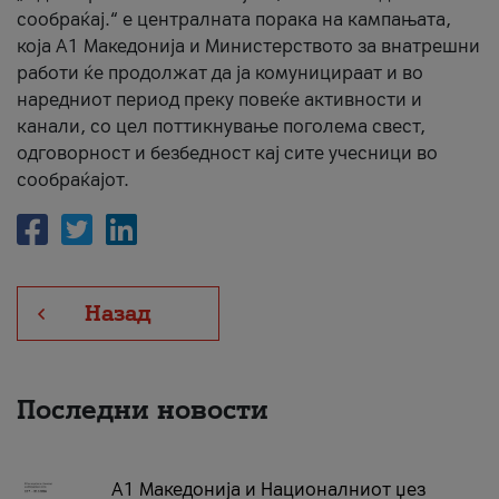
сообраќај.“ е централната порака на кампањата,
која A1 Македонија и Министерството за внатрешни
работи ќе продолжат да ја комуницираат и во
наредниот период преку повеќе активности и
канали, со цел поттикнување поголема свест,
одговорност и безбедност кај сите учесници во
сообраќајот.
Назад
Последни новости
А1 Македонија и Националниот џез