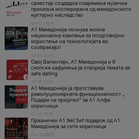
оркестар создадоа современа музичка
приказна инспирирана од македонското
културно наследство
03.07.2026
A1 Македонија почнува моќна
национална кампања за поодговорно
користење на технологијата во
сообраќајот
18.05.2026
Овој Валентајн, A1 Македонија и 6
скопски кафулиња ја отворија темата за
safe dating
16.02.2026
А1 Македонија ја претставува
револуционерната функционалност „
Подари на пријател“ за А1 Алфа
корисници
02.02.2026
Празничен A1 Net Sеf подарок од А1
Македонија за сите корисници
04.12.2025