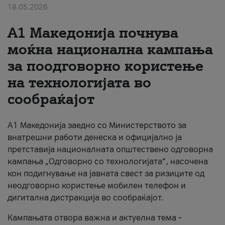
18.05.2026
За нас
A1 Македонија почнува
#ПодобарОнлајн
моќна национална кампања
за поодговорно користење
на технологијата во
сообраќајот
A1 Македонија заедно со Министерството за
внатрешни работи денеска и официјално ја
претставија националната општествено одговорна
кампања „Одговорно со технологијата“, насочена
кон подигнување на јавната свест за ризиците од
неодговорно користење мобилен телефон и
дигитална дистракција во сообраќајот.
Кампањата отвора важна и актуелна тема –