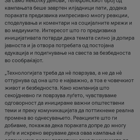
За само неколку денови, телефонскиот број од
кампањата беше завртен илјадници пати, додека
пораката предизвика импресивно многу реакции,
споделувања и коментари на социјалните мрежи и
во медиумите. Интересот што го предизвика
иницијативата потврди дека темата силно ја допира
јавноста и ја отвора потребата од постојана
едукација и подигнување на свеста за безбедноста
во сообраќајот.
„Технологијата треба да нè поврзува, а не да нè
оттурнува од она што е најважно, а тоа е човечкиот
живот и безбедноста. Како компанија што
секојдневно ги поврзува луѓето, чувствуваме
одговорност да иницираме важни општествени
теми и преку комуникацијата да поттикнеме реална
промена во однесувањето. Реакциите што ги
добивме, покажаа дека пораката допре до многу
луѓе и искрено веруваме дека оваа кампања ќе