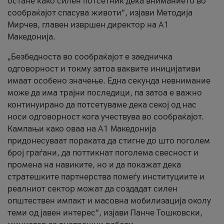
остане како силен потсетник дека вниманието во
сообраќајот спасува животи“, изјави Методија
Мирчев, главен извршен директор на А1
Македонија.
„Безбедноста во сообраќајот е заедничка
одговорност и токму затоа ваквите иницијативи
имаат особено значење. Една секунда невнимание
може да има трајни последици, па затоа е важно
континуирано да потсетуваме дека секој од нас
носи одговорност кога учествува во сообраќајот.
Кампањи како оваа на A1 Македонија
придонесуваат пораката да стигне до што поголем
број граѓани, да поттикнат поголема свесност и
промена на навиките, но и да покажат дека
стратешките партнерства помеѓу институциите и
реалниот сектор можат да создадат силен
општествен импакт и масовна мобилизација околу
теми од јавен интерес“, изјави Панче Тошковски,