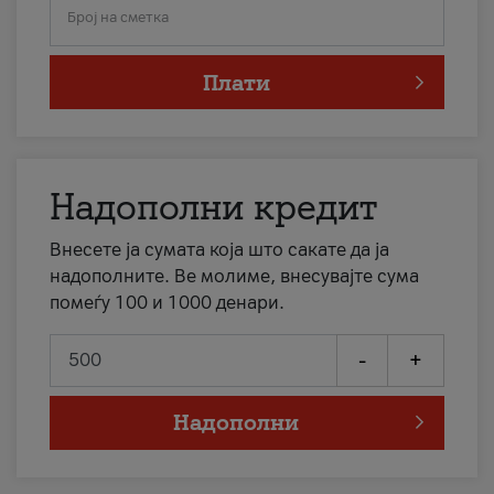
Број на сметка
Плати
Надополни кредит
Внесете ја сумата која што сакате да ја
надополните. Ве молиме, внесувајте сума
помеѓу 100 и 1000 денари.
-
+
Надополни