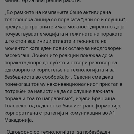
министер за внатрешни работи.
„Во рамките на кампањата беше активирана
телефонска линија со пораката “Јави се и слушни”,
преку која граѓаните имаа можност директно да ја
почувствуваат емоцијата и тежината на пораката
што стои зад иницијативата и тежината на
моментот кога еден повик останува неодговорен
засекогаш. Добиените реакции покажаа дека
пораката допре до луѓето и отвори разговор за
одговорното користење на технологијата и за
безбедноста во сообраќајот. Свесни сме дека
понекогаш токму неконвенционалниот пристап е
потребен за навистина да се слушне важната
порака и тоа го направивме”, изјави Бранкица
Толевска, од одделот за бизнис-трансформација,
корпоративна стратегија и комуникации во А1
Македонија.
„Одговорно со технологијата, за побезбеден