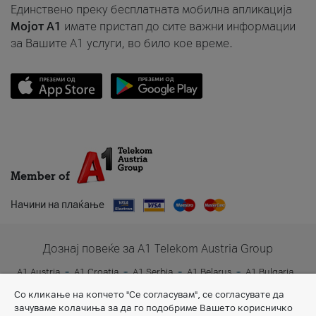
Единствено преку бесплатната мобилна апликација
Мојот A1
имате пристап до сите важни информации
за Вашите A1 услуги, во било кое време.
Member of
Начини на плаќање
Дознај повеќе за A1 Telekom Austria Group
A1 Austria
A1 Croatia
A1 Serbia
A1 Belarus
A1 Bulgaria
A1 Slovenia
A1 Digital
Со кликање на копчето "Се согласувам", се согласувате да
зачуваме колачиња за да го подобриме Вашето корисничко