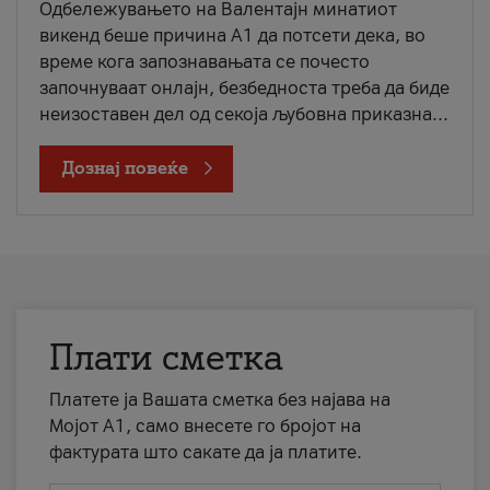
Одбележувањето на Валентајн минатиот
викенд беше причина А1 да потсети дека, во
време кога запознавањата се почесто
започнуваат онлајн, безбедноста треба да биде
неизоставен дел од секоја љубовна приказна...
Дознај повеќе
Плати сметка
Платете ја Вашата сметка без најава на
Мојот А1, само внесете го бројот на
фактурата што сакате да ја платите.