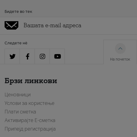
Бидете во тек
Следете нè
На почеток
Брзи линкови
Ценовници
Услови за користење
Плати сметка
Активирајте Е-сметка
Припејд регистрација