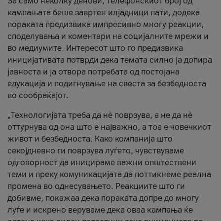
За само неколку денови, телефонскиот број од
кампањата беше завртен илјадници пати, додека
пораката предизвика импресивно многу реакции,
споделувања и коментари на социјалните мрежи и
во медиумите. Интересот што го предизвика
иницијативата потврди дека темата силно ја допира
јавноста и ја отвора потребата од постојана
едукација и подигнување на свеста за безбедноста
во сообраќајот.
„Технологијата треба да нè поврзува, а не да нè
оттурнува од она што е најважно, а тоа е човечкиот
живот и безбедноста. Како компанија што
секојдневно ги поврзува луѓето, чувствуваме
одговорност да иницираме важни општествени
теми и преку комуникацијата да поттикнеме реална
промена во однесувањето. Реакциите што ги
добивме, покажаа дека пораката допре до многу
луѓе и искрено веруваме дека оваа кампања ќе