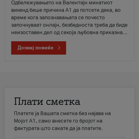
Одбележувањето на Валентајн минатиот
викенд беше причина А1 да потсети дека, во
време кога запознавањата се почесто
започнуваат онлајн, безбедноста треба да биде
неизоставен дел од секоја љубовна приказна...
Дознај повеќе
Плати сметка
Платете ја Вашата сметка без најава на
Мојот А1, само внесете го бројот на
фактурата што сакате да ја платите.