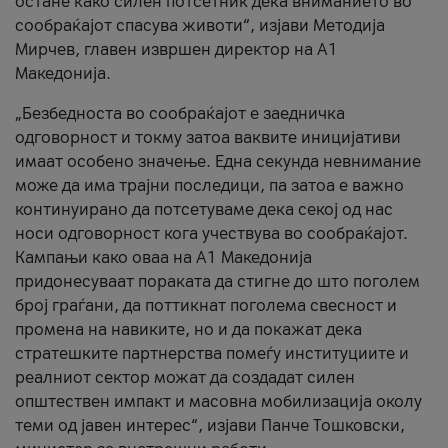
остане како силен потсетник дека вниманието во
сообраќајот спасува животи“, изјави Методија
Мирчев, главен извршен директор на А1
Македонија.
„Безбедноста во сообраќајот е заедничка
одговорност и токму затоа ваквите иницијативи
имаат особено значење. Една секунда невнимание
може да има трајни последици, па затоа е важно
континуирано да потсетуваме дека секој од нас
носи одговорност кога учествува во сообраќајот.
Кампањи како оваа на A1 Македонија
придонесуваат пораката да стигне до што поголем
број граѓани, да поттикнат поголема свесност и
промена на навиките, но и да покажат дека
стратешките партнерства помеѓу институциите и
реалниот сектор можат да создадат силен
општествен импакт и масовна мобилизација околу
теми од јавен интерес“, изјави Панче Тошковски,