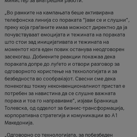
министер за внатрешни работи.
„Во рамките на кампањата беше активирана
телефонска линија со пораката “Јави се и слушни”,
преку која граѓаните имаа можност директно да ја
почувствуваат емоцијата и тежината на пораката
што стои зад иницијативата и тежината на
моментот кога еден повик останува неодговорен
засекогаш. Добиените реакции покажаа дека
пораката допре до луѓето и отвори разговор за
одговорното користење на технологијата и за
безбедноста во сообраќајот. Свесни сме дека
понекогаш токму неконвенционалниот пристап е
потребен за навистина да се слушне важната
порака и тоа го направивме”, изјави Бранкица
Толевска, од одделот за бизнис-трансформација,
корпоративна стратегија и комуникации во А1
Македонија.
„Одговорно со технологијата, за побезбеден