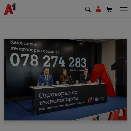
МК
EN
SQ
Приватни
Деловни
Поддршка
Надополни кредит
Плати сметка