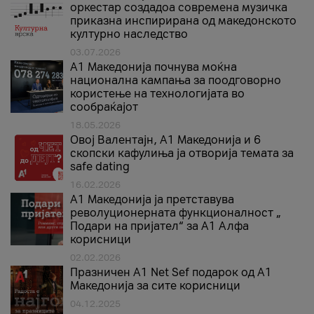
оркестар создадоа современа музичка
приказна инспирирана од македонското
културно наследство
03.07.2026
A1 Македонија почнува моќна
национална кампања за поодговорно
користење на технологијата во
сообраќајот
18.05.2026
Овој Валентајн, A1 Македонија и 6
скопски кафулиња ја отворија темата за
safe dating
16.02.2026
А1 Македонија ја претставува
револуционерната функционалност „
Подари на пријател“ за А1 Алфа
корисници
02.02.2026
Празничен A1 Net Sеf подарок од А1
Македонија за сите корисници
04.12.2025