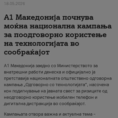
18.05.2026
За нас
A1 Македонија почнува
#ПодобарОнлајн
моќна национална кампања
за поодговорно користење
на технологијата во
сообраќајот
A1 Македонија заедно со Министерството за
внатрешни работи денеска и официјално ја
претставија националната општествено одговорна
кампања „Одговорно со технологијата“, насочена
кон подигнување на јавната свест за ризиците од
неодговорно користење мобилен телефон и
дигитална дистракција во сообраќајот.
Кампањата отвора важна и актуелна тема –