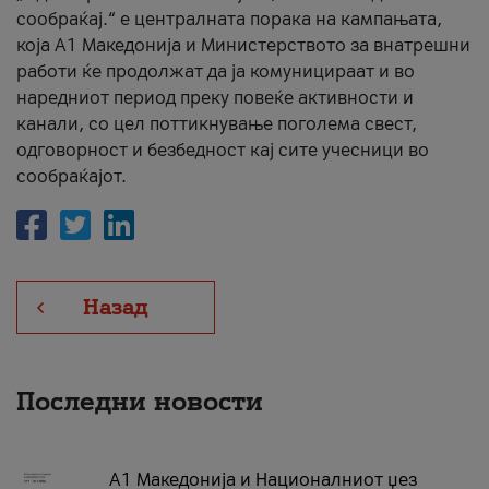
сообраќај.“ е централната порака на кампањата,
која A1 Македонија и Министерството за внатрешни
работи ќе продолжат да ја комуницираат и во
наредниот период преку повеќе активности и
канали, со цел поттикнување поголема свест,
одговорност и безбедност кај сите учесници во
сообраќајот.
Назад
Последни новости
А1 Македонија и Националниот џез