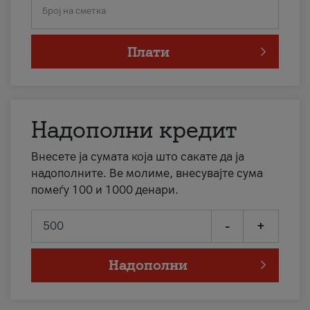
Број на сметка
Плати
Надополни кредит
Внесете ја сумата која што сакате да ја
надополните. Ве молиме, внесувајте сума
помеѓу 100 и 1000 денари.
-
+
Надополни