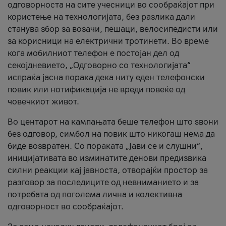
одговорноста на сите учесници во сообраќајот при
користење на технологијата, без разлика дали
станува збор за возачи, пешаци, велосипедисти или
за корисници на електрични тротинети. Во време
кога мобилниот телефон е постојан дел од
секојдневието, „Одговорно со технологијата“
испраќа јасна порака дека ниту еден телефонски
повик или нотификација не вреди повеќе од
човечкиот живот.
Во центарот на кампањата беше телефон што ѕвони
без одговор, симбол на повик што никогаш нема да
биде возвратен. Со пораката „Јави се и слушни“,
иницијативата во изминатите денови предизвика
силни реакции кај јавноста, отворајќи простор за
разговор за последиците од невниманието и за
потребата од поголема лична и колективна
одговорност во сообраќајот.