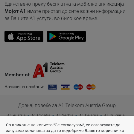
Единствено преку бесплатната мобилна апликација
Мојот A1
имате пристап до сите важни информации
за Вашите A1 услуги, во било кое време.
Member of
Начини на плаќање
Дознај повеќе за A1 Telekom Austria Group
A1 Austria
A1 Croatia
A1 Serbia
A1 Belarus
A1 Bulgaria
A1 Slovenia
A1 Digital
Со кликање на копчето "Се согласувам", се согласувате да
зачуваме колачиња за да го подобриме Вашето корисничко