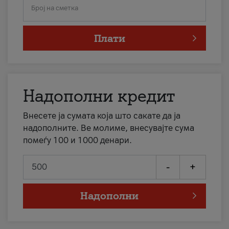
Број на сметка
Плати
Надополни кредит
Внесете ја сумата која што сакате да ја
надополните. Ве молиме, внесувајте сума
помеѓу 100 и 1000 денари.
-
+
Надополни