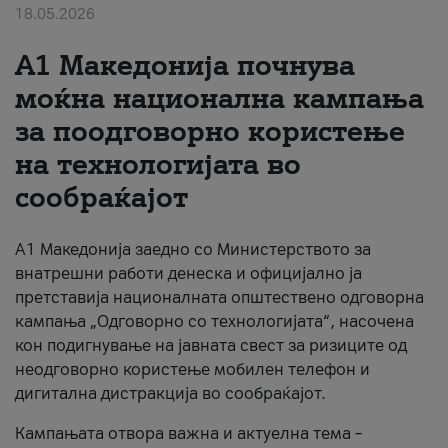
18.05.2026
За нас
A1 Македонија почнува
#ПодобарОнлајн
моќна национална кампања
за поодговорно користење
на технологијата во
сообраќајот
A1 Македонија заедно со Министерството за
внатрешни работи денеска и официјално ја
претставија националната општествено одговорна
кампања „Одговорно со технологијата“, насочена
кон подигнување на јавната свест за ризиците од
неодговорно користење мобилен телефон и
дигитална дистракција во сообраќајот.
Кампањата отвора важна и актуелна тема –