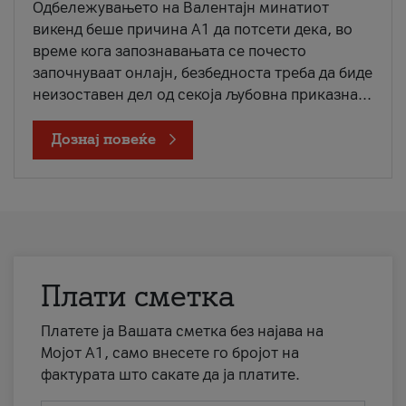
Одбележувањето на Валентајн минатиот
викенд беше причина А1 да потсети дека, во
време кога запознавањата се почесто
започнуваат онлајн, безбедноста треба да биде
неизоставен дел од секоја љубовна приказна...
Дознај повеќе
Плати сметка
Платете ја Вашата сметка без најава на
Мојот А1, само внесете го бројот на
фактурата што сакате да ја платите.