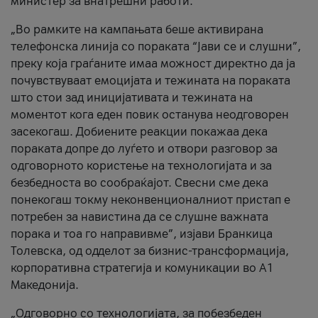
министер за внатрешни работи.
„Во рамките на кампањата беше активирана
телефонска линија со пораката “Јави се и слушни”,
преку која граѓаните имаа можност директно да ја
почувствуваат емоцијата и тежината на пораката
што стои зад иницијативата и тежината на
моментот кога еден повик останува неодговорен
засекогаш. Добиените реакции покажаа дека
пораката допре до луѓето и отвори разговор за
одговорното користење на технологијата и за
безбедноста во сообраќајот. Свесни сме дека
понекогаш токму неконвенционалниот пристап е
потребен за навистина да се слушне важната
порака и тоа го направивме”, изјави Бранкица
Толевска, од одделот за бизнис-трансформација,
корпоративна стратегија и комуникации во А1
Македонија.
„Одговорно со технологијата, за побезбеден