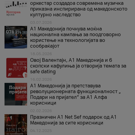
оркестар создадоа современа музичка
приказна инспирирана од македонското
културно наследство
03.07.2026
A1 Македонија почнува моќна
национална кампања за поодговорно
користење на технологијата во
сообраќајот
18.05.2026
Овој Валентајн, A1 Македонија и 6
скопски кафулиња ја отворија темата за
safe dating
16.02.2026
А1 Македонија ја претставува
револуционерната функционалност „
Подари на пријател“ за А1 Алфа
корисници
02.02.2026
Празничен A1 Net Sеf подарок од А1
Македонија за сите корисници
04.12.2025