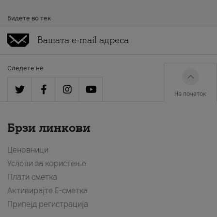
Бидете во тек
Следете нè
На почеток
Брзи линкови
Ценовници
Услови за користење
Плати сметка
Активирајте Е-сметка
Припејд регистрација