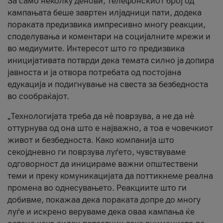
За само неколку денови, телефонскиот број од
кампањата беше завртен илјадници пати, додека
пораката предизвика импресивно многу реакции,
споделувања и коментари на социјалните мрежи и
во медиумите. Интересот што го предизвика
иницијативата потврди дека темата силно ја допира
јавноста и ја отвора потребата од постојана
едукација и подигнување на свеста за безбедноста
во сообраќајот.
„Технологијата треба да нè поврзува, а не да нè
оттурнува од она што е најважно, а тоа е човечкиот
живот и безбедноста. Како компанија што
секојдневно ги поврзува луѓето, чувствуваме
одговорност да иницираме важни општествени
теми и преку комуникацијата да поттикнеме реална
промена во однесувањето. Реакциите што ги
добивме, покажаа дека пораката допре до многу
луѓе и искрено веруваме дека оваа кампања ќе