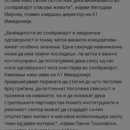
остане како силен потсетник дека вниманието во
сообраќајот спасува животи“, изјави Методија
Мирчев, главен извршен директор на А1
Македонија.
„Безбедноста во сообраќајот е заедничка
одговорност и токму затоа ваквите иницијативи
имаат особено значење. Една секунда невнимание
може да има трајни последици, па затоа е важно
континуирано да потсетуваме дека секој од нас
носи одговорност кога учествува во сообраќајот.
Кампањи како оваа на A1 Македонија
придонесуваат пораката да стигне до што поголем
број граѓани, да поттикнат поголема свесност и
промена на навиките, но и да покажат дека
стратешките партнерства помеѓу институциите и
реалниот сектор можат да создадат силен
општествен импакт и масовна мобилизација околу
теми од јавен интерес“, изјави Панче Тошковски,