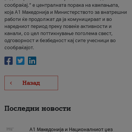
сообраќај.“ е централната порака на кампањата,
која A1 Македонија и Министерството за внатрешни
работи ќе продолжат да ја комуницираат и во
наредниот период преку повеќе активности и
канали, со цел поттикнување поголема свест,
одговорност и безбедност кај сите учесници во
сообраќајот.
Назад
Последни новости
А1 Македонија и Националниот џез