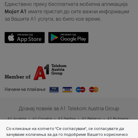
Единствено преку бесплатната мобилна апликација
Мојот A1
имате пристап до сите важни информации
за Вашите A1 услуги, во било кое време.
Member of
Начини на плаќање
Дознај повеќе за A1 Telekom Austria Group
A1 Austria
A1 Croatia
A1 Serbia
A1 Belarus
A1 Bulgaria
A1 Slovenia
A1 Digital
Со кликање на копчето "Се согласувам", се согласувате да
зачуваме колачиња за да го подобриме Вашето корисничко