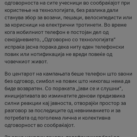
одговорноста на сите учесници во сообраќајот при
користење на технологијата, без разлика дали
станува збор за возачи, пешаци, велосипедисти или
за корисници на електрични тротинети. Во време
кога мобилниот телефон е постојан дел од
секојдневието, „Одговорно со технологијата“
испраќа јасна порака дека ниту еден телефонски
повик или нотификација не вреди повеќе од
човечкиот живот.
Во центарот на кампањата беше телефон што ѕвони
без одговор, симбол на повик што никогаш нема да
биде возвратен. Со пораката „Јави се и слушни“,
иницијативата во изминатите денови предизвика
силни реакции кај јавноста, отворајќи простор за
разговор за последиците од невниманието и за
потребата од поголема лична и колективна
одговорност во сообраќајот.