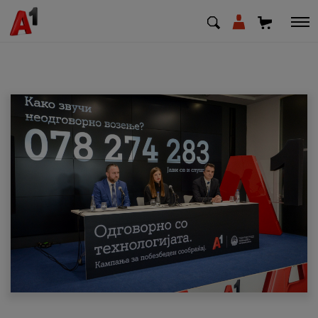
МК
EN
SQ
Приватни
Деловни
Поддршка
Надополни кредит
Плати сметка