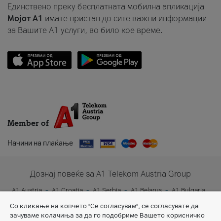
Единствено преку бесплатната мобилна апликација
Мојот A1
имате пристап до сите важни информации
за Вашите A1 услуги, во било кое време.
Member of
Начини на плаќање
Дознај повеќе за A1 Telekom Austria Group
A1 Austria
A1 Croatia
A1 Serbia
A1 Belarus
A1 Bulgaria
A1 Slovenia
A1 Digital
Со кликање на копчето "Се согласувам", се согласувате да
зачуваме колачиња за да го подобриме Вашето корисничко