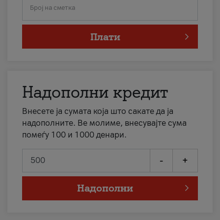
Број на сметка
Плати
Надополни кредит
Внесете ја сумата која што сакате да ја
надополните. Ве молиме, внесувајте сума
помеѓу 100 и 1000 денари.
-
+
Надополни