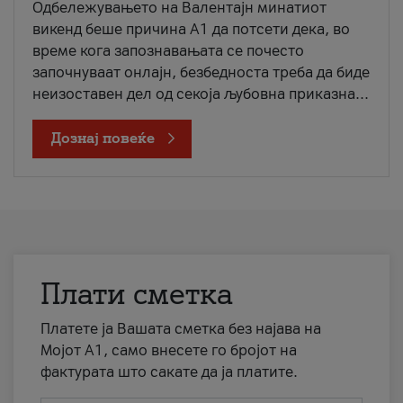
Одбележувањето на Валентајн минатиот
викенд беше причина А1 да потсети дека, во
време кога запознавањата се почесто
започнуваат онлајн, безбедноста треба да биде
неизоставен дел од секоја љубовна приказна...
Дознај повеќе
Плати сметка
Платете ја Вашата сметка без најава на
Мојот А1, само внесете го бројот на
фактурата што сакате да ја платите.