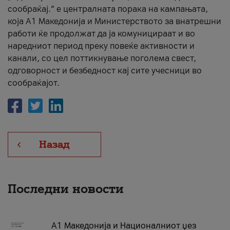
сообраќај.“ е централната порака на кампањата,
која A1 Македонија и Министерството за внатрешни
работи ќе продолжат да ја комуницираат и во
наредниот период преку повеќе активности и
канали, со цел поттикнување поголема свест,
одговорност и безбедност кај сите учесници во
сообраќајот.
Назад
Последни новости
А1 Македонија и Националниот џез