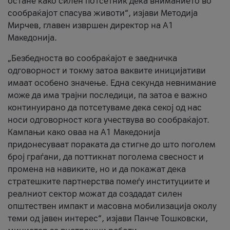
остане како силен потсетник дека вниманието во
сообраќајот спасува животи“, изјави Методија
Мирчев, главен извршен директор на А1
Македонија.
„Безбедноста во сообраќајот е заедничка
одговорност и токму затоа ваквите иницијативи
имаат особено значење. Една секунда невнимание
може да има трајни последици, па затоа е важно
континуирано да потсетуваме дека секој од нас
носи одговорност кога учествува во сообраќајот.
Кампањи како оваа на A1 Македонија
придонесуваат пораката да стигне до што поголем
број граѓани, да поттикнат поголема свесност и
промена на навиките, но и да покажат дека
стратешките партнерства помеѓу институциите и
реалниот сектор можат да создадат силен
општествен импакт и масовна мобилизација околу
теми од јавен интерес“, изјави Панче Тошковски,