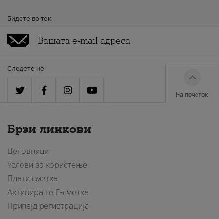
Бидете во тек
Следете нè
На почеток
Брзи линкови
Ценовници
Услови за користење
Плати сметка
Активирајте Е-сметка
Припејд регистрација