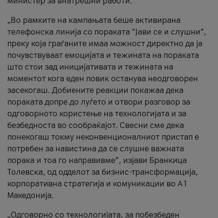
министер за внатрешни работи.
„Во рамките на кампањата беше активирана
телефонска линија со пораката “Јави се и слушни”,
преку која граѓаните имаа можност директно да ја
почувствуваат емоцијата и тежината на пораката
што стои зад иницијативата и тежината на
моментот кога еден повик останува неодговорен
засекогаш. Добиените реакции покажаа дека
пораката допре до луѓето и отвори разговор за
одговорното користење на технологијата и за
безбедноста во сообраќајот. Свесни сме дека
понекогаш токму неконвенционалниот пристап е
потребен за навистина да се слушне важната
порака и тоа го направивме”, изјави Бранкица
Толевска, од одделот за бизнис-трансформација,
корпоративна стратегија и комуникации во А1
Македонија.
„Одговорно со технологијата, за побезбеден