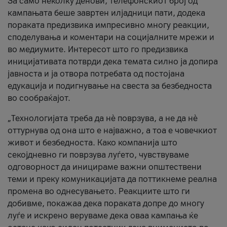
За само неколку денови, телефонскиот број од
кампањата беше завртен илјадници пати, додека
пораката предизвика импресивно многу реакции,
споделувања и коментари на социјалните мрежи и
во медиумите. Интересот што го предизвика
иницијативата потврди дека темата силно ја допира
јавноста и ја отвора потребата од постојана
едукација и подигнување на свеста за безбедноста
во сообраќајот.
„Технологијата треба да нè поврзува, а не да нè
оттурнува од она што е најважно, а тоа е човечкиот
живот и безбедноста. Како компанија што
секојдневно ги поврзува луѓето, чувствуваме
одговорност да иницираме важни општествени
теми и преку комуникацијата да поттикнеме реална
промена во однесувањето. Реакциите што ги
добивме, покажаа дека пораката допре до многу
луѓе и искрено веруваме дека оваа кампања ќе