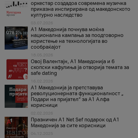
оркестар создадоа современа музичка
приказна инспирирана од македонското
културно наследство
03.07.2026
A1 Македонија почнува моќна
национална кампања за поодговорно
користење на технологијата во
сообраќајот
18.05.2026
Овој Валентајн, A1 Македонија и 6
скопски кафулиња ја отворија темата за
safe dating
16.02.2026
А1 Македонија ја претставува
револуционерната функционалност „
Подари на пријател“ за А1 Алфа
корисници
02.02.2026
Празничен A1 Net Sеf подарок од А1
Македонија за сите корисници
04.12.2025