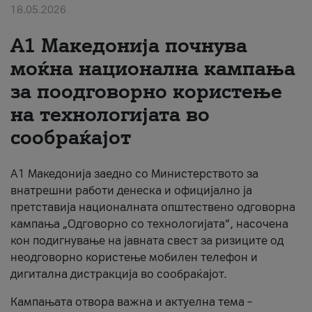
18.05.2026
За нас
A1 Македонија почнува
#ПодобарОнлајн
моќна национална кампања
за поодговорно користење
на технологијата во
сообраќајот
A1 Македонија заедно со Министерството за
внатрешни работи денеска и официјално ја
претставија националната општествено одговорна
кампања „Одговорно со технологијата“, насочена
кон подигнување на јавната свест за ризиците од
неодговорно користење мобилен телефон и
дигитална дистракција во сообраќајот.
Кампањата отвора важна и актуелна тема –