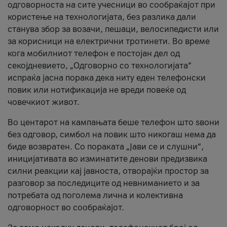
одговорноста на сите учесници во сообраќајот при
користење на технологијата, без разлика дали
станува збор за возачи, пешаци, велосипедисти или
за корисници на електрични тротинети. Во време
кога мобилниот телефон е постојан дел од
секојдневието, „Одговорно со технологијата“
испраќа јасна порака дека ниту еден телефонски
повик или нотификација не вреди повеќе од
човечкиот живот.
Во центарот на кампањата беше телефон што ѕвони
без одговор, симбол на повик што никогаш нема да
биде возвратен. Со пораката „Јави се и слушни“,
иницијативата во изминатите денови предизвика
силни реакции кај јавноста, отворајќи простор за
разговор за последиците од невниманието и за
потребата од поголема лична и колективна
одговорност во сообраќајот.