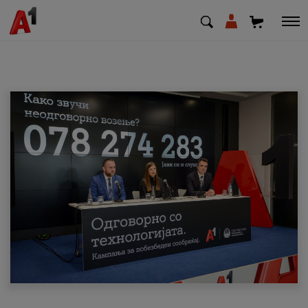
МК
EN
SQ
Приватни
Деловни
Поддршка
Надополни кредит
Плати сметка