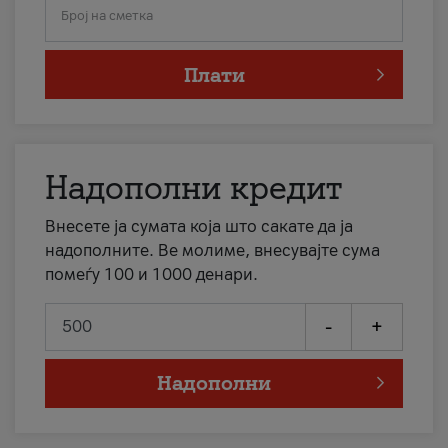
Број на сметка
Плати
Надополни кредит
Внесете ја сумата која што сакате да ја
надополните. Ве молиме, внесувајте сума
помеѓу 100 и 1000 денари.
-
+
Надополни