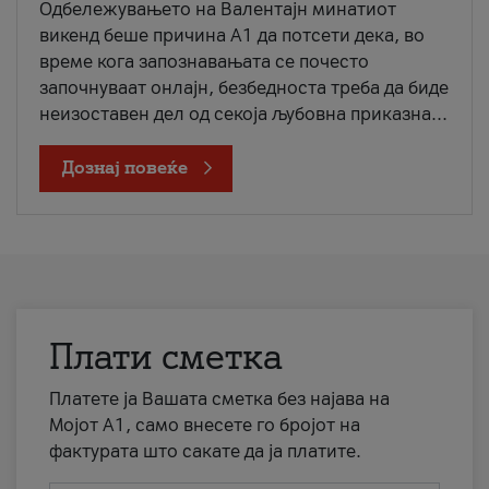
Одбележувањето на Валентајн минатиот
викенд беше причина А1 да потсети дека, во
време кога запознавањата се почесто
започнуваат онлајн, безбедноста треба да биде
неизоставен дел од секоја љубовна приказна...
Дознај повеќе
Плати сметка
Платете ја Вашата сметка без најава на
Мојот А1, само внесете го бројот на
фактурата што сакате да ја платите.