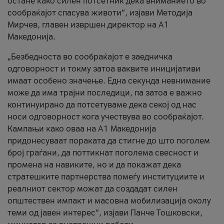
остане како силен потсетник дека вниманието во
сообраќајот спасува животи“, изјави Методија
Мирчев, главен извршен директор на А1
Македонија.
„Безбедноста во сообраќајот е заедничка
одговорност и токму затоа ваквите иницијативи
имаат особено значење. Една секунда невнимание
може да има трајни последици, па затоа е важно
континуирано да потсетуваме дека секој од нас
носи одговорност кога учествува во сообраќајот.
Кампањи како оваа на A1 Македонија
придонесуваат пораката да стигне до што поголем
број граѓани, да поттикнат поголема свесност и
промена на навиките, но и да покажат дека
стратешките партнерства помеѓу институциите и
реалниот сектор можат да создадат силен
општествен импакт и масовна мобилизација околу
теми од јавен интерес“, изјави Панче Тошковски,