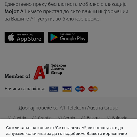
Единствено преку бесплатната мобилна апликација
Мојот A1
имате пристап до сите важни информации
за Вашите A1 услуги, во било кое време.
Member of
Начини на плаќање
Дознај повеќе за A1 Telekom Austria Group
A1 Austria
A1 Croatia
A1 Serbia
A1 Belarus
A1 Bulgaria
A1 Slovenia
A1 Digital
Со кликање на копчето "Се согласувам", се согласувате да
зачуваме колачиња за да го подобриме Вашето корисничко