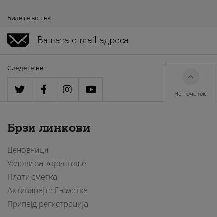
Бидете во тек
Следете нè
На почеток
Брзи линкови
Ценовници
Услови за користење
Плати сметка
Активирајте Е-сметка
Припејд регистрација