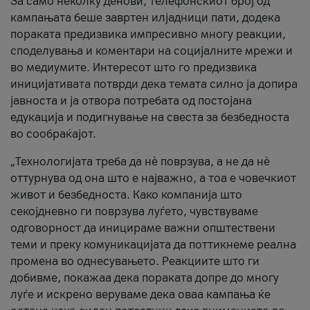
За само неколку денови, телефонскиот број од
кампањата беше завртен илјадници пати, додека
пораката предизвика импресивно многу реакции,
споделувања и коментари на социјалните мрежи и
во медиумите. Интересот што го предизвика
иницијативата потврди дека темата силно ја допира
јавноста и ја отвора потребата од постојана
едукација и подигнување на свеста за безбедноста
во сообраќајот.
„Технологијата треба да нè поврзува, а не да нè
оттурнува од она што е најважно, а тоа е човечкиот
живот и безбедноста. Како компанија што
секојдневно ги поврзува луѓето, чувствуваме
одговорност да иницираме важни општествени
теми и преку комуникацијата да поттикнеме реална
промена во однесувањето. Реакциите што ги
добивме, покажаа дека пораката допре до многу
луѓе и искрено веруваме дека оваа кампања ќе