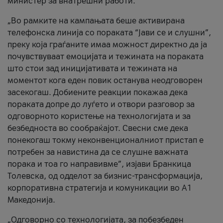
министер за внатрешни работи.
„Во рамките на кампањата беше активирана
телефонска линија со пораката “Јави се и слушни”,
преку која граѓаните имаа можност директно да ја
почувствуваат емоцијата и тежината на пораката
што стои зад иницијативата и тежината на
моментот кога еден повик останува неодговорен
засекогаш. Добиените реакции покажаа дека
пораката допре до луѓето и отвори разговор за
одговорното користење на технологијата и за
безбедноста во сообраќајот. Свесни сме дека
понекогаш токму неконвенционалниот пристап е
потребен за навистина да се слушне важната
порака и тоа го направивме”, изјави Бранкица
Толевска, од одделот за бизнис-трансформација,
корпоративна стратегија и комуникации во А1
Македонија.
„Одговорно со технологијата, за побезбеден