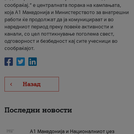
сообраќај.“ е централната порака на кампањата,
која A1 Македонија и Министерството за внатрешни
работи ќе продолжат да ја комуницираат и во
наредниот период преку повеќе активности и
канали, со цел поттикнување поголема свест,
одговорност и безбедност кај сите учесници во
сообраќајот.
Назад
Последни новости
А1 Македонија и Националниот џез