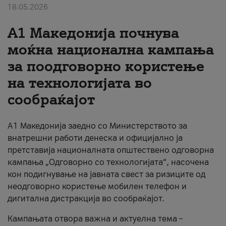
18.05.2026
За нас
A1 Македонија почнува
#ПодобарОнлајн
моќна национална кампања
за поодговорно користење
на технологијата во
сообраќајот
A1 Македонија заедно со Министерството за
внатрешни работи денеска и официјално ја
претставија националната општествено одговорна
кампања „Одговорно со технологијата“, насочена
кон подигнување на јавната свест за ризиците од
неодговорно користење мобилен телефон и
дигитална дистракција во сообраќајот.
Кампањата отвора важна и актуелна тема –