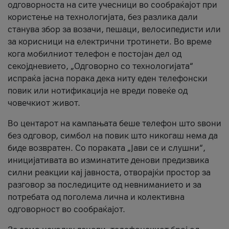
одговорноста на сите учесници во сообраќајот при
користење на технологијата, без разлика дали
станува збор за возачи, пешаци, велосипедисти или
за корисници на електрични тротинети. Во време
кога мобилниот телефон е постојан дел од
секојдневието, „Одговорно со технологијата“
испраќа јасна порака дека ниту еден телефонски
повик или нотификација не вреди повеќе од
човечкиот живот.
Во центарот на кампањата беше телефон што ѕвони
без одговор, симбол на повик што никогаш нема да
биде возвратен. Со пораката „Јави се и слушни“,
иницијативата во изминатите денови предизвика
силни реакции кај јавноста, отворајќи простор за
разговор за последиците од невниманието и за
потребата од поголема лична и колективна
одговорност во сообраќајот.