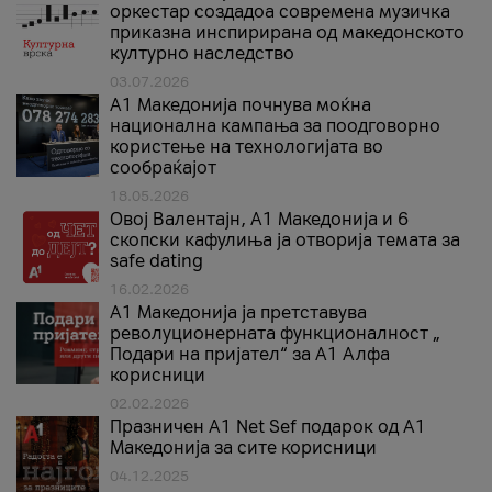
оркестар создадоа современа музичка
приказна инспирирана од македонското
културно наследство
03.07.2026
A1 Македонија почнува моќна
национална кампања за поодговорно
користење на технологијата во
сообраќајот
18.05.2026
Овој Валентајн, A1 Македонија и 6
скопски кафулиња ја отворија темата за
safe dating
16.02.2026
А1 Македонија ја претставува
револуционерната функционалност „
Подари на пријател“ за А1 Алфа
корисници
02.02.2026
Празничен A1 Net Sеf подарок од А1
Македонија за сите корисници
04.12.2025