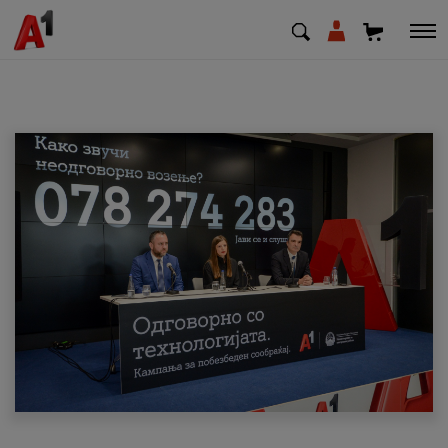
МК
EN
SQ
Приватни
Деловни
Поддршка
Надополни кредит
Плати сметка