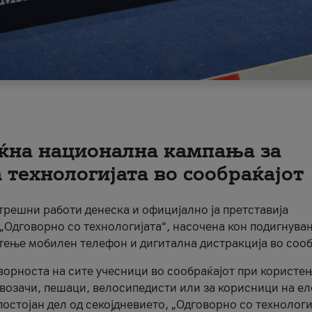
ќна национална кампања за
технологијата во сообраќајот
трешни работи денеска и официјално ја претставија
Одговорно со технологијата“, насочена кон подигнува
стење мобилен телефон и дигитална дистракција во сооб
ворноста на сите учесници во сообраќајот при користе
а возачи, пешаци, велосипедисти или за корисници на е
остојан дел од секојдневието, „Одговорно со технологи