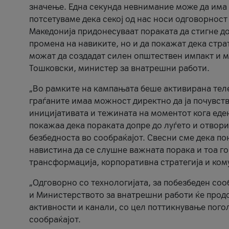
значење. Една секунда невнимание може да има 
потсетуваме дека секој од нас носи одговорност
Македонија придонесуваат пораката да стигне до
промена на навиките, но и да покажат дека стр
можат да создадат силен општествен импакт и м
Тошковски, министер за внатрешни работи.
„Во рамките на кампањата беше активирана телеф
граѓаните имаа можност директно да ја почувств
иницијативата и тежината на моментот кога еде
покажаа дека пораката допре до луѓето и отвори
безбедноста во сообраќајот. Свесни сме дека п
навистина да се слушне важната порака и тоа го
трансформација, корпоративна стратегија и ком
„Одговорно со технологијата, за побезбеден соо
и Министерството за внатрешни работи ќе продо
активности и канали, со цел поттикнување погол
сообраќајот.