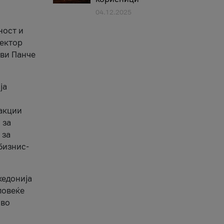
04.12.2025
1
ност и
сектор
ави Панче
ја
еакции
 за
 за
бизнис-
кедонија
повеќе
 во