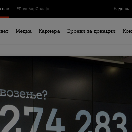
а нас
#ПодобарОнлајн
Надополн
свет
Медиа
Кариера
Броеви за донации
Кон