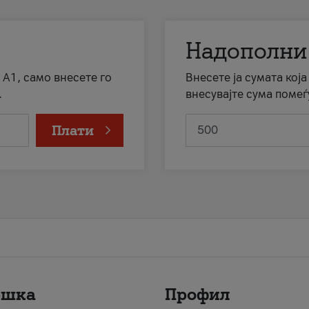
Надополни
 А1, само внесете го
Внесете ја сумата кој
.
внесувајте сума помеѓ
Плати
ршка
Профил