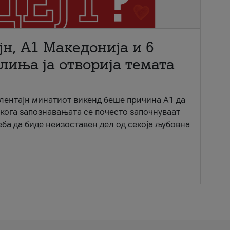
јн, A1 Македонија и 6
лиња ја отворија темата
ентајн минатиот викенд беше причина А1 да
 кога запознавањата се почесто започнуваат
еба да биде неизоставен дел од секоја љубовна