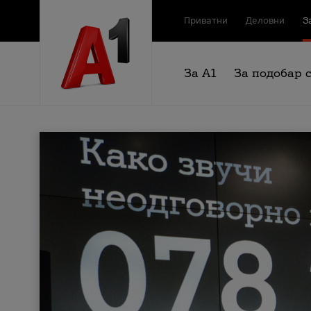
Приватни
Деловни
З
За А1
За подобар 