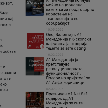
A1 Македонија почнува
 живот.
моќна национална
кампања за поодговорно
 биде
користење на
ции кај
технологијата во
сообраќајот
ична и
18.05.2026
Овој Валентајн, A1
Македонија и 6 скопски
а
кафулиња ја отворија
е.
темата за safe dating
отребата
16.02.2026
А1 Македонија ја
претставува
т и
револуционерната
ме важни
функционалност „
Подари на пријател“ за
што ги
А1 Алфа корисници
како
02.02.2026
ршен
Празничен A1 Net Sеf
подарок од А1
Македонија за сите
о
корисници