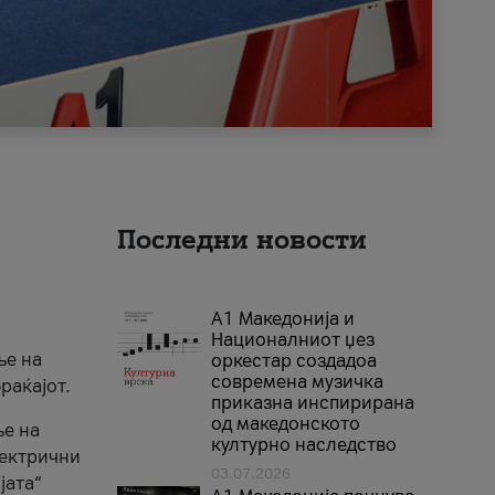
Последни новости
А1 Македонија и
Националниот џез
ње на
оркестар создадоа
современа музичка
раќајот.
приказна инспирирана
од македонското
ње на
културно наследство
лектрични
03.07.2026
јата“