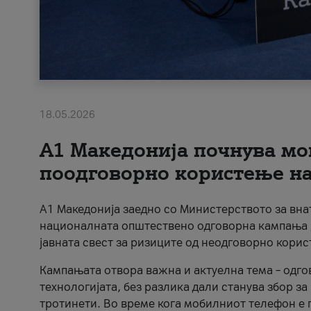
18.05.2026
A1 Македонија почнува мо
поодговорно користење на 
A1 Македонија заедно со Министерството за вна
националната општествено одговорна кампања „
јавната свест за ризиците од неодговорно кори
Кампањата отвора важна и актуелна тема – одго
технологијата, без разлика дали станува збор з
тротинети. Во време кога мобилниот телефон е п