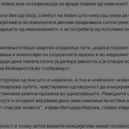
и повик или нотификација не вреди повеќе од човечкиот
ни без одговор, симбол на повик што никогаш нема да
цијативата во изминатите денови предизвика силни реак
ледиците од невниманието и за потребата од поголема л
кампањата беше завртен илјадници пати, додека поракат
вања и коментари на социјалните мрежи и во медиумит
рди дека темата силно ја допира јавноста и ја отвора п
за безбедноста во сообраќајот.
оттурнува од она што е најважно, а тоа е човечкиот живо
и поврзува луѓето, чувствуваме одговорност да иницира
ттикнеме реална промена во однесувањето. Реакциите 
луѓе и искрено веруваме дека оваа кампања ќе остане 
т спасува животи“, изјави Методија Мирчев, главен изв
орност и токму затоа ваквите иницијативи имаат особен