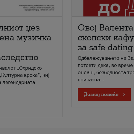
лниот џез
Овој Валента
мена музичка
скопски кафу
за safe dating
аследство
Одбележувањето на Вал
потсети дека, во време
ивалот „Охридско
онлајн, безбедноста тр
„Културна врска“, чиј
приказна...
а легендарната
Дознај повеќе