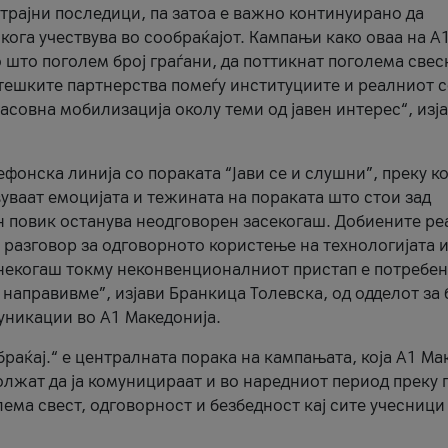
трајни последици, па затоа е важно континуирано да
 кога учествува во сообраќајот. Кампањи како оваа на A
 што поголем број граѓани, да поттикнат поголема свес
атешките партнерства помеѓу институциите и реалниот 
асовна мобилизација околу теми од јавен интерес“, изј
онска линија со пораката “Јави се и слушни”, преку ко
уваат емоцијата и тежината на пораката што стои зад
н повик останува неодговорен засекогаш. Добиените р
 разговор за одговорното користење на технологијата и
онекогаш токму неконвенционалниот пристап е потребен
 направивме”, изјави Бранкица Толевска, од одделот за 
уникации во А1 Македонија.
браќај.“ е централната порака на кампањата, која A1 Ма
лжат да ја комуницираат и во наредниот период преку 
ема свест, одговорност и безбедност кај сите учесници