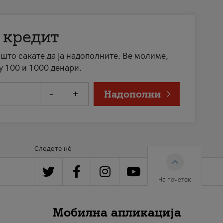
 кредит
а што сакате да ја надополните. Ве молиме,
у 100 и 1000 денари.
-
+
Надополни
Следете нè
На почеток
Мобилна апликација