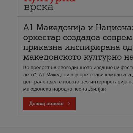
А1 Македонија и Национа
оркестар создадоа совре
приказна инспирирана од
македонското културно н
Во пресрет на овогодишното издание на фест
лето“, А1 Македонија ја претстави кампањата 
централен дел е новата џез-интерпретација н
македонска народна песна „Билјан
Дознај повеќе