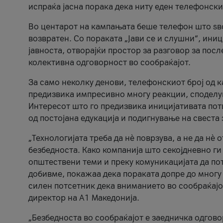
испраќа јасна порака дека ниту еден телефонск
Во центарот на кампањата беше телефон што ѕво
возвратен. Со пораката „Јави се и слушни“, ини
јавноста, отворајќи простор за разговор за пос
колективна одговорност во сообраќајот.
За само неколку денови, телефонскиот број од 
предизвика импресивно многу реакции, споделу
Интересот што го предизвика иницијативата потв
од постојана едукација и подигнување на свеста 
„Технологијата треба да нè поврзува, а не да нè 
безбедноста. Како компанија што секојдневно г
општествени теми и преку комуникацијата да по
добивме, покажаа дека пораката допре до многу 
силен потсетник дека вниманието во сообраќајо
директор на А1 Македонија.
„Безбедноста во сообраќајот е заедничка одгов