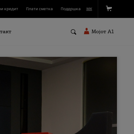
и кредит
Плати сметка
Поддршка
МК
такт
Мојот A1