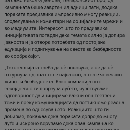
За само неколку денови, телефонскиот број од
кампањата беше завртен илјадници пати, додека
пораката предизвика импресивно многу реакции,
споделувања и коментари на социјалните мрежи и
во медиумите. Интересот што го предизвика
иницијативата потврди дека темата силно ја допира
јавноста и ја отвора потребата од постојана
едукација и подигнување на свеста за безбедноста
во сообраќајот.
„Технологијата треба да нè поврзува, а не да нè
оттурнува од она што е најважно, а тоа е човечкиот
живот и безбедноста. Како компанија што
секојдневно ги поврзува луѓето, чувствуваме
одговорност да иницираме важни општествени
теми и преку комуникацијата да поттикнеме реална
промена во однесувањето. Реакциите што ги
добивме, покажаа дека пораката допре до многу
луѓе и искрено веруваме дека оваа кампања ќе