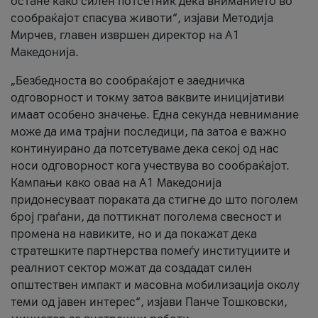
остане како силен потсетник дека вниманието во
сообраќајот спасува животи“, изјави Методија
Мирчев, главен извршен директор на А1
Македонија.
„Безбедноста во сообраќајот е заедничка
одговорност и токму затоа ваквите иницијативи
имаат особено значење. Една секунда невнимание
може да има трајни последици, па затоа е важно
континуирано да потсетуваме дека секој од нас
носи одговорност кога учествува во сообраќајот.
Кампањи како оваа на A1 Македонија
придонесуваат пораката да стигне до што поголем
број граѓани, да поттикнат поголема свесност и
промена на навиките, но и да покажат дека
стратешките партнерства помеѓу институциите и
реалниот сектор можат да создадат силен
општествен импакт и масовна мобилизација околу
теми од јавен интерес“, изјави Панче Тошковски,