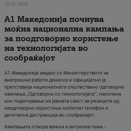
18.05.2026
За нас
A1 Македонија почнува
#ПодобарОнлајн
моќна национална кампања
за поодговорно користење
на технологијата во
сообраќајот
A1 Македонија заедно со Министерството за
внатрешни работи денеска и официјално ја
претставија националната општествено одговорна
кампања „Одговорно со технологијата“, насочена
кон подигнување на јавната свест за ризиците од
неодговорно користење мобилен телефон и
дигитална дистракција во сообраќајот.
Кампањата отвора важна и актуелна тема –