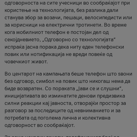
одговорноста на сите учесници во сообраќајот при
користење на технологијата, без разлика дали
станува збор за возачи, пешаци, велосипедисти или
за корисници на електрични тротинети. Во време
кога мобилниот телефон е постојан дел од
секојдневието, „Одговорно со технологијата“
испраќа јасна порака дека ниту еден телефонски
повик или нотификација не вреди повеќе од
човечкиот живот.
Во центарот на кампањата беше телефон што ѕвони
без одговор, симбол на повик што никогаш нема да
биде возвратен. Со пораката „Јави се и слушни“,
иницијативата во изминатите денови предизвика
силни реакции кај јавноста, отворајќи простор за
разговор за последиците од невниманието и за
потребата од поголема лична и колективна
одговорност во сообраќајот.