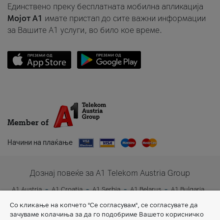
Единствено преку бесплатната мобилна апликација
Мојот A1
имате пристап до сите важни информации
за Вашите A1 услуги, во било кое време.
Member of
Начини на плаќање
Дознај повеќе за A1 Telekom Austria Group
A1 Austria
A1 Croatia
A1 Serbia
A1 Belarus
A1 Bulgaria
A1 Slovenia
A1 Digital
Со кликање на копчето "Се согласувам", се согласувате да
зачуваме колачиња за да го подобриме Вашето корисничко