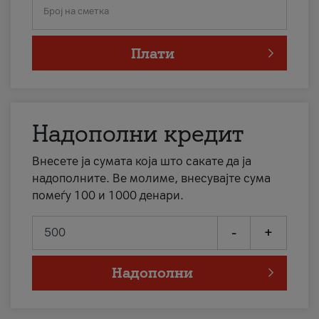
Број на сметка
Плати
Надополни кредит
Внесете ја сумата која што сакате да ја
надополните. Ве молиме, внесувајте сума
помеѓу 100 и 1000 денари.
-
+
Надополни