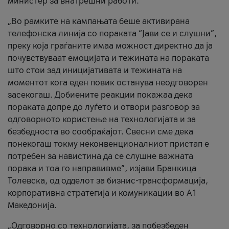
министер за внатрешни работи.
„Во рамките на кампањата беше активирана
телефонска линија со пораката “Јави се и слушни”,
преку која граѓаните имаа можност директно да ја
почувствуваат емоцијата и тежината на пораката
што стои зад иницијативата и тежината на
моментот кога еден повик останува неодговорен
засекогаш. Добиените реакции покажаа дека
пораката допре до луѓето и отвори разговор за
одговорното користење на технологијата и за
безбедноста во сообраќајот. Свесни сме дека
понекогаш токму неконвенционалниот пристап е
потребен за навистина да се слушне важната
порака и тоа го направивме”, изјави Бранкица
Толевска, од одделот за бизнис-трансформација,
корпоративна стратегија и комуникации во А1
Македонија.
„Одговорно со технологијата, за побезбеден