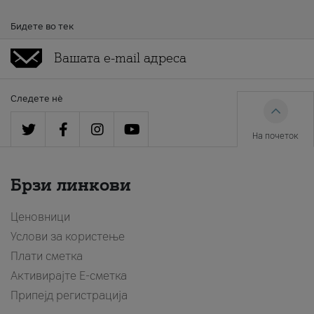
Бидете во тек
Следете нè
На почеток
Брзи линкови
Ценовници
Услови за користење
Плати сметка
Активирајте Е-сметка
Припејд регистрација