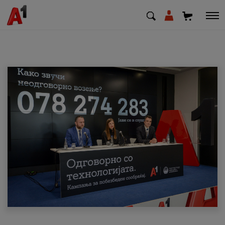
МК
EN
SQ
Приватни
Деловни
Поддршка
Надополни кредит
Плати сметка