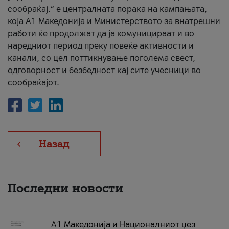
сообраќај.“ е централната порака на кампањата,
која A1 Македонија и Министерството за внатрешни
работи ќе продолжат да ја комуницираат и во
наредниот период преку повеќе активности и
канали, со цел поттикнување поголема свест,
одговорност и безбедност кај сите учесници во
сообраќајот.
Назад
Последни новости
А1 Македонија и Националниот џез