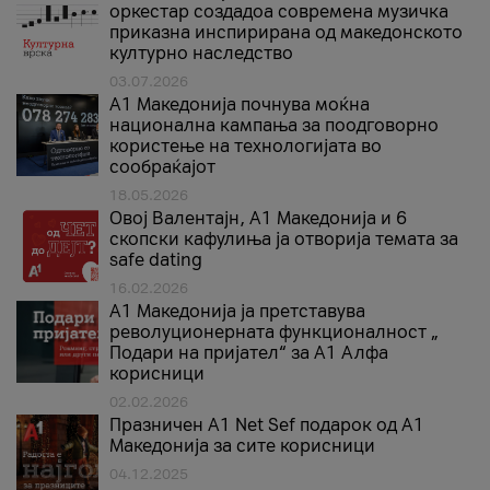
оркестар создадоа современа музичка
приказна инспирирана од македонското
културно наследство
03.07.2026
A1 Македонија почнува моќна
национална кампања за поодговорно
користење на технологијата во
сообраќајот
18.05.2026
Овој Валентајн, A1 Македонија и 6
скопски кафулиња ја отворија темата за
safe dating
16.02.2026
А1 Македонија ја претставува
револуционерната функционалност „
Подари на пријател“ за А1 Алфа
корисници
02.02.2026
Празничен A1 Net Sеf подарок од А1
Македонија за сите корисници
04.12.2025