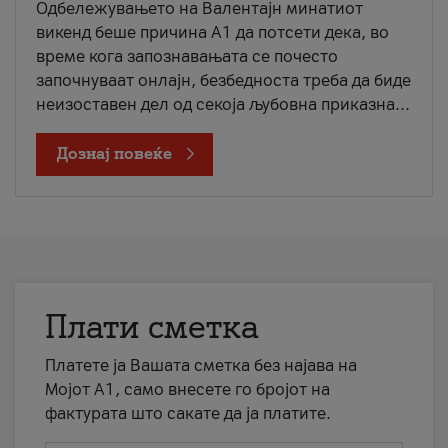
Одбележувањето на Валентајн минатиот
викенд беше причина А1 да потсети дека, во
време кога запознавањата се почесто
започнуваат онлајн, безбедноста треба да биде
неизоставен дел од секоја љубовна приказна...
Дознај повеќе
Плати сметка
Платете ја Вашата сметка без најава на
Мојот А1, само внесете го бројот на
фактурата што сакате да ја платите.