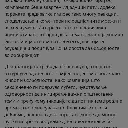
За само неколку денови, телефонскиот број од
кампањата беше завртен илјадници пати, додека
пораката предизвика импресивно многу реакции,
споделувања и коментари на социјалните мрежи и
во медиумите. Интересот што го предизвика
иницијативата потврди дека темата силно ја допира
јавноста и ја отвора потребата од постојана
едукација и подигнување на свеста за безбедноста
во сообраќајот.
„Технологијата треба да нè поврзува, а не да нè
оттурнува од она што е најважно, а тоа е човечкиот
живот и безбедноста. Како компанија што
секојдневно ги поврзува луѓето, чувствуваме
одговорност да иницираме важни општествени
теми и преку комуникацијата да поттикнеме реална
промена во однесувањето. Реакциите што ги
добивме, покажаа дека пораката допре до многу
луѓе и искрено веруваме дека оваа кампања ќе