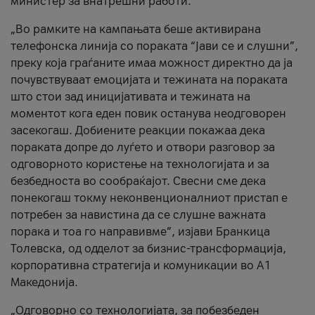
министер за внатрешни работи.
„Во рамките на кампањата беше активирана
телефонска линија со пораката “Јави се и слушни”,
преку која граѓаните имаа можност директно да ја
почувствуваат емоцијата и тежината на пораката
што стои зад иницијативата и тежината на
моментот кога еден повик останува неодговорен
засекогаш. Добиените реакции покажаа дека
пораката допре до луѓето и отвори разговор за
одговорното користење на технологијата и за
безбедноста во сообраќајот. Свесни сме дека
понекогаш токму неконвенционалниот пристап е
потребен за навистина да се слушне важната
порака и тоа го направивме”, изјави Бранкица
Толевска, од одделот за бизнис-трансформација,
корпоративна стратегија и комуникации во А1
Македонија.
„Одговорно со технологијата, за побезбеден