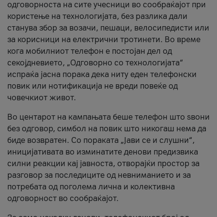
одговорноста на сите учесници во сообраќајот при
користење на технологијата, без разлика дали
станува збор за возачи, пешаци, велосипедисти или
за корисници на електрични тротинети. Во време
кога мобилниот телефон е постојан дел од
секојдневието, „Одговорно со технологијата“
испраќа јасна порака дека ниту еден телефонски
повик или нотификација не вреди повеќе од
човечкиот живот.
Во центарот на кампањата беше телефон што ѕвони
без одговор, симбол на повик што никогаш нема да
биде возвратен. Со пораката „Јави се и слушни“,
иницијативата во изминатите денови предизвика
силни реакции кај јавноста, отворајќи простор за
разговор за последиците од невниманието и за
потребата од поголема лична и колективна
одговорност во сообраќајот.