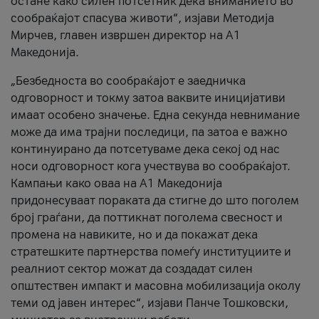
остане како силен потсетник дека вниманието во
сообраќајот спасува животи“, изјави Методија
Мирчев, главен извршен директор на А1
Македонија.
„Безбедноста во сообраќајот е заедничка
одговорност и токму затоа ваквите иницијативи
имаат особено значење. Една секунда невнимание
може да има трајни последици, па затоа е важно
континуирано да потсетуваме дека секој од нас
носи одговорност кога учествува во сообраќајот.
Кампањи како оваа на A1 Македонија
придонесуваат пораката да стигне до што поголем
број граѓани, да поттикнат поголема свесност и
промена на навиките, но и да покажат дека
стратешките партнерства помеѓу институциите и
реалниот сектор можат да создадат силен
општествен импакт и масовна мобилизација околу
теми од јавен интерес“, изјави Панче Тошковски,