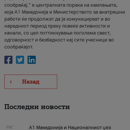
сообраќај.“ е централната порака на кампањата,
која A1 Македонија и Министерството за внатрешни
работи ќе продолжат да ја комуницираат и во
наредниот период преку повеќе активности и
канали, со цел поттикнување поголема свест,
одговорност и безбедност кај сите учесници во
сообраќајот.
Назад
Последни новости
А1 Македонија и Националниот џез