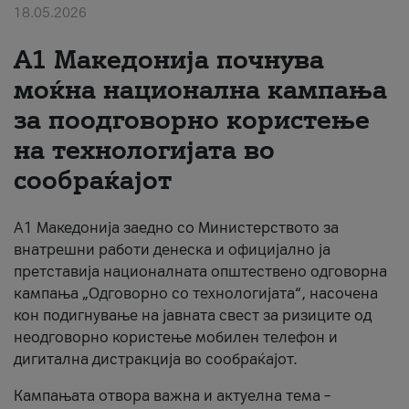
18.05.2026
За нас
A1 Македонија почнува
#ПодобарОнлајн
моќна национална кампања
за поодговорно користење
на технологијата во
сообраќајот
A1 Македонија заедно со Министерството за
внатрешни работи денеска и официјално ја
претставија националната општествено одговорна
кампања „Одговорно со технологијата“, насочена
кон подигнување на јавната свест за ризиците од
неодговорно користење мобилен телефон и
дигитална дистракција во сообраќајот.
Кампањата отвора важна и актуелна тема –