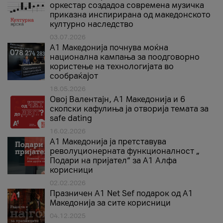
оркестар создадоа современа музичка
приказна инспирирана од македонското
културно наследство
03.07.2026
A1 Македонија почнува моќна
национална кампања за поодговорно
користење на технологијата во
сообраќајот
18.05.2026
Овој Валентајн, A1 Македонија и 6
скопски кафулиња ја отворија темата за
safe dating
16.02.2026
А1 Македонија ја претставува
револуционерната функционалност „
Подари на пријател“ за А1 Алфа
корисници
02.02.2026
Празничен A1 Net Sеf подарок од А1
Македонија за сите корисници
04.12.2025