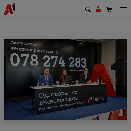
МК
EN
SQ
Приватни
Деловни
Поддршка
Надополни кредит
Плати сметка