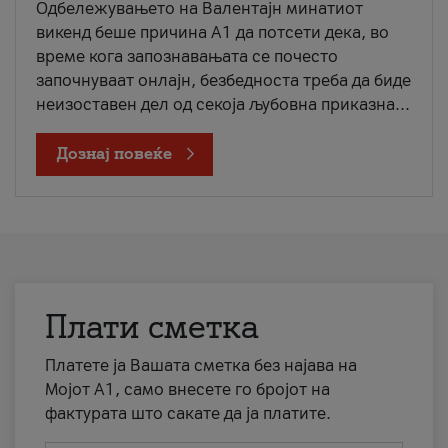
Одбележувањето на Валентајн минатиот
викенд беше причина А1 да потсети дека, во
време кога запознавањата се почесто
започнуваат онлајн, безбедноста треба да биде
неизоставен дел од секоја љубовна приказна...
Дознај повеќе
Плати сметка
Платете ја Вашата сметка без најава на
Мојот А1, само внесете го бројот на
фактурата што сакате да ја платите.