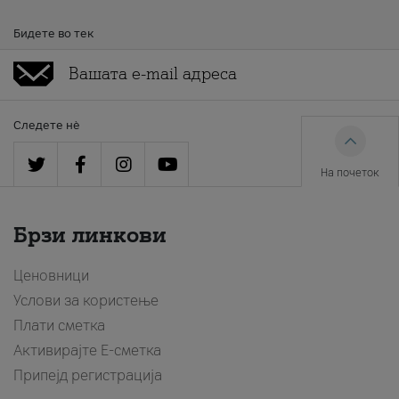
Бидете во тек
Следете нè
На почеток
Брзи линкови
Ценовници
Услови за користење
Плати сметка
Активирајте Е-сметка
Припејд регистрација