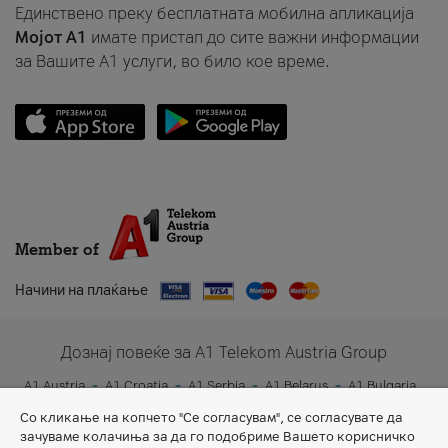
Единствено преку бесплатната мобилна апликација
Мојот A1
имате пристап до сите важни информации
за Вашите A1 услуги, во било кое време.
Member of
Начини на плаќање
Дознај повеќе за A1 Telekom Austria Group
A1 Austria
A1 Croatia
A1 Serbia
A1 Belarus
A1 Bulgaria
A1 Slovenia
A1 Digital
Со кликање на копчето "Се согласувам", се согласувате да
зачуваме колачиња за да го подобриме Вашето корисничко