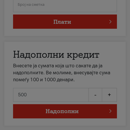
Број на сметка
Плати
Надополни кредит
Внесете ја сумата која што сакате да ја
надополните. Ве молиме, внесувајте сума
помеѓу 100 и 1000 денари.
-
+
Надополни