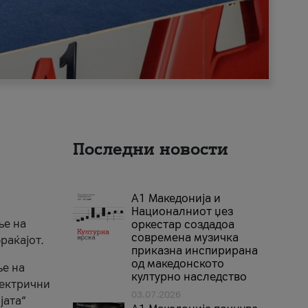
Последни новости
А1 Македонија и
Националниот џез
ње на
оркестар создадоа
современа музичка
раќајот.
приказна инспирирана
од македонското
ње на
културно наследство
лектрични
03.07.2026
јата“