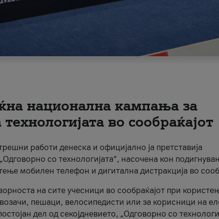
ќна национална кампања за
технологијата во сообраќајот
трешни работи денеска и официјално ја претставија
Одговорно со технологијата“, насочена кон подигнува
стење мобилен телефон и дигитална дистракција во сооб
ворноста на сите учесници во сообраќајот при користе
а возачи, пешаци, велосипедисти или за корисници на е
остојан дел од секојдневието, „Одговорно со технологи