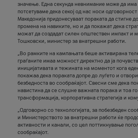
значење. Една секунда невнимание може да има 
потсетуваме дека секој од нас носи одговорност
Македонија придонесуваат пораката да стигне до
промена на навиките, но и да покажат дека стр
можат да создадат силен општествен импакт и м
Тошковски, министер за внатрешни работи.
„Во рамките на кампањата беше активирана телеф
граѓаните имаа можност директно да ја почувств
иницијативата и тежината на моментот кога еде
покажаа дека пораката допре до луѓето и отвори
безбедноста во сообраќајот. Свесни сме дека п
навистина да се слушне важната порака и тоа го
трансформација, корпоративна стратегија и ком
„Одговорно со технологијата, за побезбеден соо
и Министерството за внатрешни работи ќе продо
активности и канали, со цел поттикнување погол
сообраќајот.