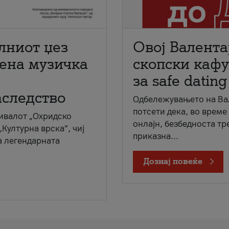
лниот џез
Овој Валента
мена музичка
скопски кафу
за safe dating
аследство
Одбележувањето на Вал
потсети дека, во време
ивалот „Охридско
онлајн, безбедноста тр
„Културна врска“, чиј
приказна...
а легендарната
Дознај повеќе