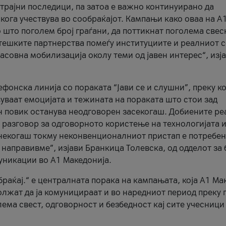
трајни последици, па затоа е важно континуирано да
 кога учествува во сообраќајот. Кампањи како оваа на A
 што поголем број граѓани, да поттикнат поголема свес
атешките партнерства помеѓу институциите и реалниот 
асовна мобилизација околу теми од јавен интерес“, изј
онска линија со пораката “Јави се и слушни”, преку ко
уваат емоцијата и тежината на пораката што стои зад
н повик останува неодговорен засекогаш. Добиените р
 разговор за одговорното користење на технологијата и
онекогаш токму неконвенционалниот пристап е потребен
 направивме”, изјави Бранкица Толевска, од одделот за 
уникации во А1 Македонија.
браќај.“ е централната порака на кампањата, која A1 Ма
лжат да ја комуницираат и во наредниот период преку 
ема свест, одговорност и безбедност кај сите учесници