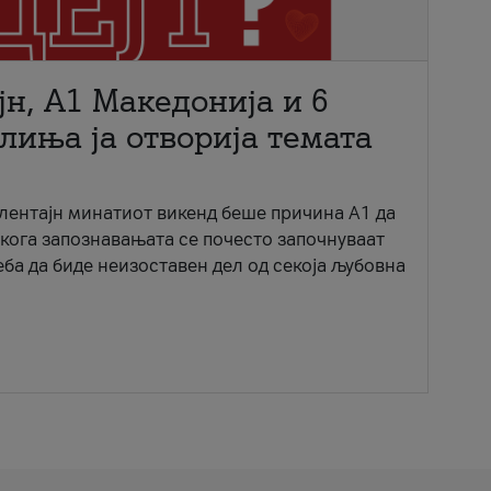
јн, A1 Македонија и 6
лиња ја отворија темата
ентајн минатиот викенд беше причина А1 да
 кога запознавањата се почесто започнуваат
еба да биде неизоставен дел од секоја љубовна