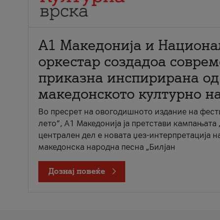
А1 Македонија и Национа
оркестар создадоа совре
приказна инспирирана од
македонското културно н
Во пресрет на овогодишното издание на фест
лето“, А1 Македонија ја претстави кампањата 
централен дел е новата џез-интерпретација н
македонска народна песна „Билјан
Дознај повеќе