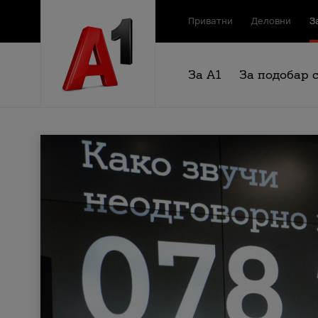
Приватни
Деловни
З
За А1
За подобар 