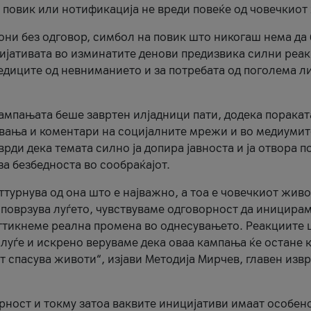
и повик или нотификација не вреди повеќе од човечкиот
ни без одговор, симбол на повик што никогаш нема да
цијативата во изминатите денови предизвика силни реак
ледиците од невниманието и за потребата од поголема л
кампањата беше завртен илјадници пати, додека поракат
вања и коментари на социјалните мрежи и во медиумит
рди дека темата силно ја допира јавноста и ја отвора п
за безбедноста во сообраќајот.
оттурнува од она што е најважно, а тоа е човечкиот живо
и поврзува луѓето, чувствуваме одговорност да иницира
ттикнеме реална промена во однесувањето. Реакциите 
луѓе и искрено веруваме дека оваа кампања ќе остане 
т спасува животи“, изјави Методија Мирчев, главен изв
орност и токму затоа ваквите иницијативи имаат особен