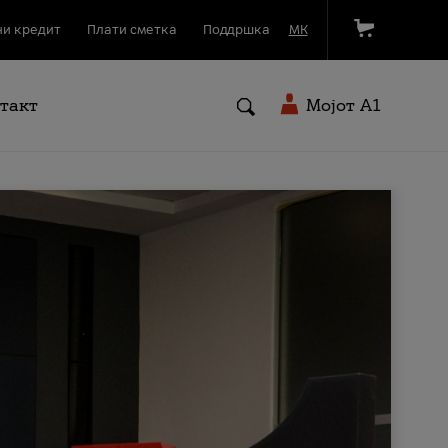
и кредит
Плати сметка
Поддршка
МК
такт
Мојот A1