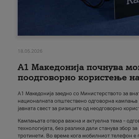
18.05.2026
A1 Македонија почнува мо
поодговорно користење на 
A1 Македонија заедно со Министерството за вна
националната општествено одговорна кампања „
јавната свест за ризиците од неодговорно кори
Кампањата отвора важна и актуелна тема – одго
технологијата, без разлика дали станува збор з
тротинети. Во време кога мобилниот телефон е п