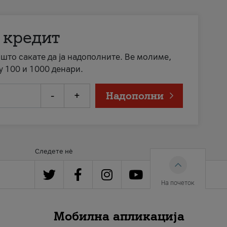
 кредит
а што сакате да ја надополните. Ве молиме,
у 100 и 1000 денари.
-
+
Надополни
Следете нè
На почеток
Мобилна апликација