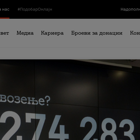
а нас
#ПодобарОнлајн
Надополн
свет
Медиа
Кариера
Броеви за донации
Кон