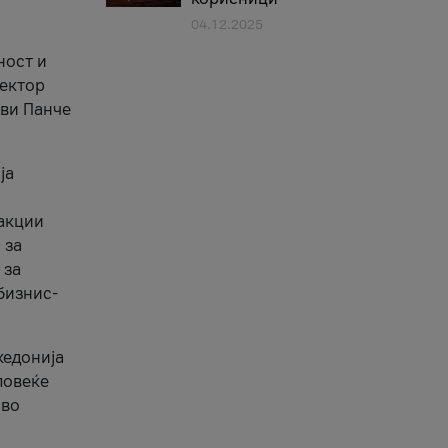
04.12.2025
1
ност и
сектор
ави Панче
ја
еакции
 за
 за
бизнис-
кедонија
повеќе
 во