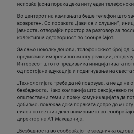
испраќа јасна порака дека ниту еден телефонск
Во центарот на кампањата беше телефон што ѕво
возвратен. Со пораката „Јави се и слушни“, ини
јавноста, отворајќи простор за разговор за пос
колективна одговорност во сообраќајот.
За само неколку денови, телефонскиот број од 
предизвика импресивно многу реакции, споделу
Интересот што го предизвика иницијативата потв
од постојана едукација и подигнување на свеста 
„Технологијата треба да нè поврзува, а не да нè 
безбедноста. Како компанија што секојдневно г
општествени теми и преку комуникацијата да по
добивме, покажаа дека пораката допре до многу 
силен потсетник дека вниманието во сообраќајо
директор на А1 Македонија.
„Безбедноста во сообраќајот е заедничка одгов