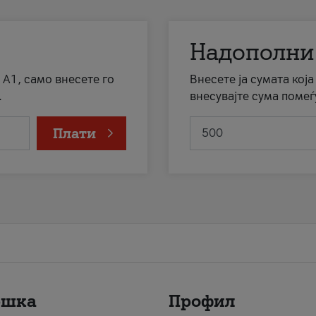
Надополни
 А1, само внесете го
Внесете ја сумата кој
.
внесувајте сума помеѓ
Плати
ршка
Профил