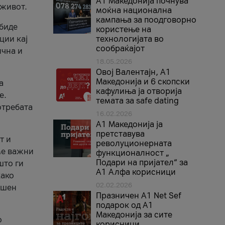
A1 Македонија почнува
 живот.
моќна национална
кампања за поодговорно
 биде
користење на
ции кај
технологијата во
сообраќајот
ична и
18.05.2026
Овој Валентајн, A1
Македонија и 6 скопски
а
кафулиња ја отворија
е.
темата за safe dating
отребата
16.02.2026
А1 Македонија ја
претставува
т и
револуционерната
ме важни
функционалност „
Подари на пријател“ за
што ги
А1 Алфа корисници
како
02.02.2026
ршен
Празничен A1 Net Sеf
подарок од А1
Македонија за сите
о
корисници