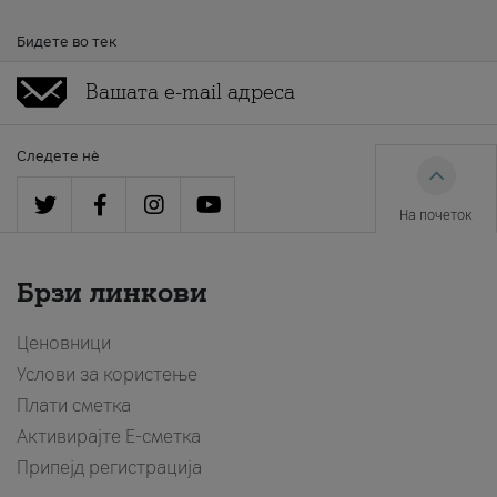
Бидете во тек
Следете нè
На почеток
Брзи линкови
Ценовници
Услови за користење
Плати сметка
Активирајте Е-сметка
Припејд регистрација