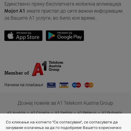
Единствено преку бесплатната мобилна апликација
Мојот A1
имате пристап до сите важни информации
за Вашите A1 услуги, во било кое време.
Member of
Начини на плаќање
Дознај повеќе за A1 Telekom Austria Group
A1 Austria
A1 Croatia
A1 Serbia
A1 Belarus
A1 Bulgaria
A1 Slovenia
A1 Digital
Со кликање на копчето "Се согласувам", се согласувате да
зачуваме колачиња за да го подобриме Вашето корисничко