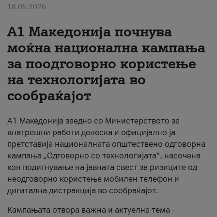
18.05.2026
За нас
A1 Македонија почнува
#ПодобарОнлајн
моќна национална кампања
за поодговорно користење
на технологијата во
сообраќајот
A1 Македонија заедно со Министерството за
внатрешни работи денеска и официјално ја
претставија националната општествено одговорна
кампања „Одговорно со технологијата“, насочена
кон подигнување на јавната свест за ризиците од
неодговорно користење мобилен телефон и
дигитална дистракција во сообраќајот.
Кампањата отвора важна и актуелна тема –