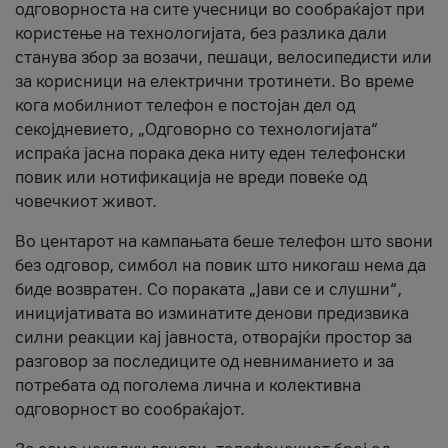
одговорноста на сите учесници во сообраќајот при
користење на технологијата, без разлика дали
станува збор за возачи, пешаци, велосипедисти или
за корисници на електрични тротинети. Во време
кога мобилниот телефон е постојан дел од
секојдневието, „Одговорно со технологијата“
испраќа јасна порака дека ниту еден телефонски
повик или нотификација не вреди повеќе од
човечкиот живот.
Во центарот на кампањата беше телефон што ѕвони
без одговор, симбол на повик што никогаш нема да
биде возвратен. Со пораката „Јави се и слушни“,
иницијативата во изминатите денови предизвика
силни реакции кај јавноста, отворајќи простор за
разговор за последиците од невниманието и за
потребата од поголема лична и колективна
одговорност во сообраќајот.