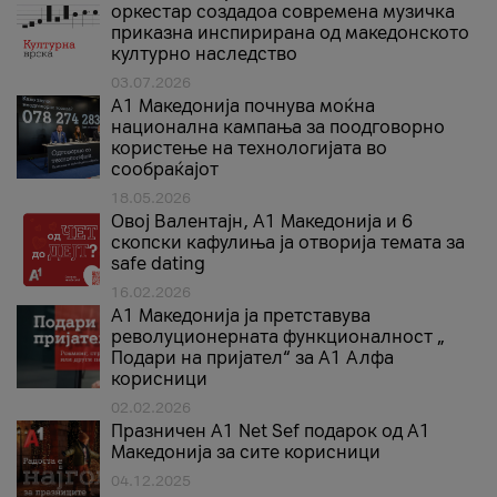
оркестар создадоа современа музичка
приказна инспирирана од македонското
културно наследство
03.07.2026
A1 Македонија почнува моќна
национална кампања за поодговорно
користење на технологијата во
сообраќајот
18.05.2026
Овој Валентајн, A1 Македонија и 6
скопски кафулиња ја отворија темата за
safe dating
16.02.2026
А1 Македонија ја претставува
револуционерната функционалност „
Подари на пријател“ за А1 Алфа
корисници
02.02.2026
Празничен A1 Net Sеf подарок од А1
Македонија за сите корисници
04.12.2025