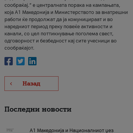
сообраќај.“ е централната порака на кампањата,
која A1 Македонија и Министерството за внатрешни
работи ќе продолжат да ја комуницираат и во
наредниот период преку повеќе активности и
канали, со цел поттикнување поголема свест,
одговорност и безбедност кај сите учесници во
сообраќајот.
Назад
Последни новости
А1 Македонија и Националниот џез