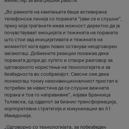
министер за внатрешни работи.
„Во рамките на кампањата беше активирана
телефонска линија со пораката “Јави се и слушни”,
преку која граѓаните имаа можност директно да ја
почувствуваат емоцијата и тежината на пораката
што стои зад иницијативата и тежината на
моментот кога еден повик останува неодговорен
засекогаш. Добиените реакции покажаа дека
пораката допре до луѓето и отвори разговор за
одговорното користење на технологијата и за
безбедноста во сообраќајот. Свесни сме дека
понекогаш токму неконвенционалниот пристап е
потребен за навистина да се слушне важната
порака и тоа го направивме”, изјави Бранкица
Толевска, од одделот за бизнис-трансформација,
корпоративна стратегија и комуникации во А1
Македонија.
„Одговорно со технологијата, за побезбеден