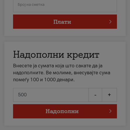
Број на сметка
Плати
Надополни кредит
Внесете ја сумата која што сакате да ја
надополните. Ве молиме, внесувајте сума
помеѓу 100 и 1000 денари.
-
+
Надополни