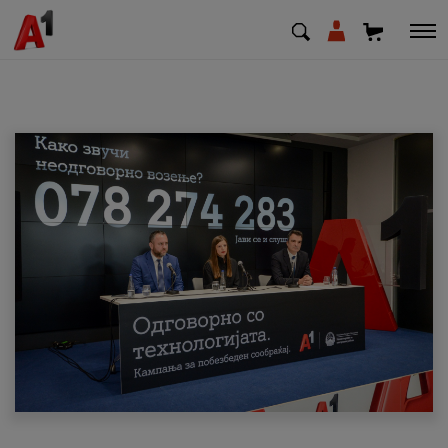
МК
EN
SQ
Приватни
Деловни
Поддршка
Надополни кредит
Плати сметка