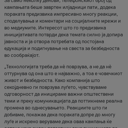
За само неколку денови, телефонскиот број од
кампањата беше завртен илјадници пати, додека
пораката предизвика импресивно многу реакции,
споделувања и коментари на социјалните мрежи и
во медиумите. Интересот што го предизвика
иницијативата потврди дека темата силно ја допира
јавноста и ја отвора потребата од постојана
едукација и подигнување на свеста за безбедноста
во сообраќајот.
„Технологијата треба да нè поврзува, а не да нè
оттурнува од она што е најважно, а тоа е човечкиот
живот и безбедноста. Како компанија што
секојдневно ги поврзува луѓето, чувствуваме
одговорност да иницираме важни општествени
теми и преку комуникацијата да поттикнеме реална
промена во однесувањето. Реакциите што ги
добивме, покажаа дека пораката допре до многу
луѓе и искрено веруваме дека оваа кампања ќе