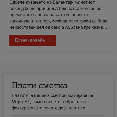
Одбележувањето на Валентајн минатиот
викенд беше причина А1 да потсети дека, во
време кога запознавањата се почесто
започнуваат онлајн, безбедноста треба да биде
неизоставен дел од секоја љубовна приказна...
Дознај повеќе
Плати сметка
Платете ја Вашата сметка без најава на
Мојот А1, само внесете го бројот на
фактурата што сакате да ја платите.