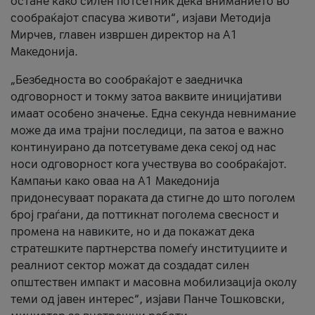
остане како силен потсетник дека вниманието во
сообраќајот спасува животи“, изјави Методија
Мирчев, главен извршен директор на А1
Македонија.
„Безбедноста во сообраќајот е заедничка
одговорност и токму затоа ваквите иницијативи
имаат особено значење. Една секунда невнимание
може да има трајни последици, па затоа е важно
континуирано да потсетуваме дека секој од нас
носи одговорност кога учествува во сообраќајот.
Кампањи како оваа на A1 Македонија
придонесуваат пораката да стигне до што поголем
број граѓани, да поттикнат поголема свесност и
промена на навиките, но и да покажат дека
стратешките партнерства помеѓу институциите и
реалниот сектор можат да создадат силен
општествен импакт и масовна мобилизација околу
теми од јавен интерес“, изјави Панче Тошковски,