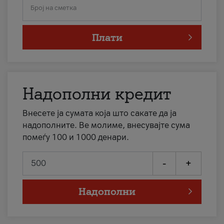
Број на сметка
Плати
Надополни кредит
Внесете ја сумата која што сакате да ја
надополните. Ве молиме, внесувајте сума
помеѓу 100 и 1000 денари.
-
+
Надополни