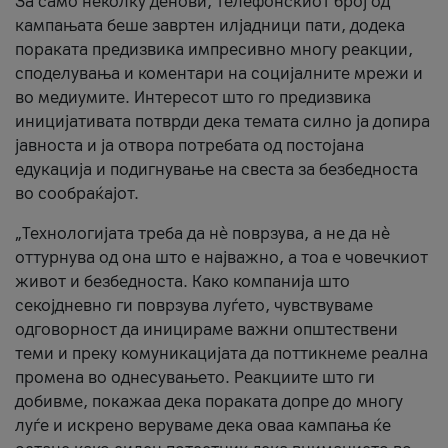
За само неколку денови, телефонскиот број од
кампањата беше завртен илјадници пати, додека
пораката предизвика импресивно многу реакции,
споделувања и коментари на социјалните мрежи и
во медиумите. Интересот што го предизвика
иницијативата потврди дека темата силно ја допира
јавноста и ја отвора потребата од постојана
едукација и подигнување на свеста за безбедноста
во сообраќајот.
„Технологијата треба да нè поврзува, а не да нè
оттурнува од она што е најважно, а тоа е човечкиот
живот и безбедноста. Како компанија што
секојдневно ги поврзува луѓето, чувствуваме
одговорност да иницираме важни општествени
теми и преку комуникацијата да поттикнеме реална
промена во однесувањето. Реакциите што ги
добивме, покажаа дека пораката допре до многу
луѓе и искрено веруваме дека оваа кампања ќе