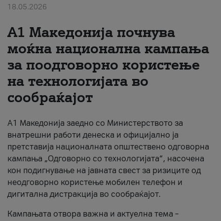
18.05.2026
За нас
A1 Македонија почнува
#ПодобарОнлајн
моќна национална кампања
за поодговорно користење
на технологијата во
сообраќајот
A1 Македонија заедно со Министерството за
внатрешни работи денеска и официјално ја
претставија националната општествено одговорна
кампања „Одговорно со технологијата“, насочена
кон подигнување на јавната свест за ризиците од
неодговорно користење мобилен телефон и
дигитална дистракција во сообраќајот.
Кампањата отвора важна и актуелна тема –