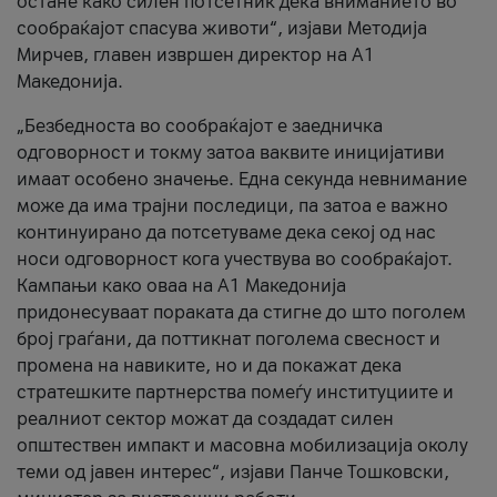
остане како силен потсетник дека вниманието во
сообраќајот спасува животи“, изјави Методија
Мирчев, главен извршен директор на А1
Македонија.
„Безбедноста во сообраќајот е заедничка
одговорност и токму затоа ваквите иницијативи
имаат особено значење. Една секунда невнимание
може да има трајни последици, па затоа е важно
континуирано да потсетуваме дека секој од нас
носи одговорност кога учествува во сообраќајот.
Кампањи како оваа на A1 Македонија
придонесуваат пораката да стигне до што поголем
број граѓани, да поттикнат поголема свесност и
промена на навиките, но и да покажат дека
стратешките партнерства помеѓу институциите и
реалниот сектор можат да создадат силен
општествен импакт и масовна мобилизација околу
теми од јавен интерес“, изјави Панче Тошковски,