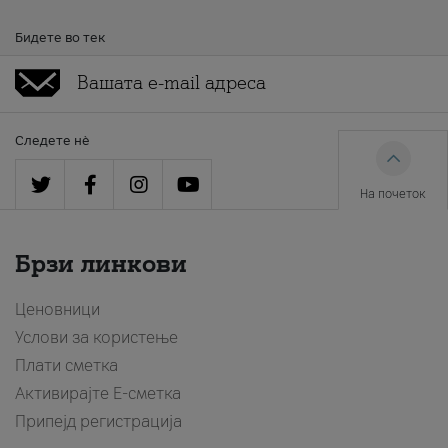
Бидете во тек
Следете нè
На почеток
Брзи линкови
Ценовници
Услови за користење
Плати сметка
Активирајте Е-сметка
Припејд регистрација