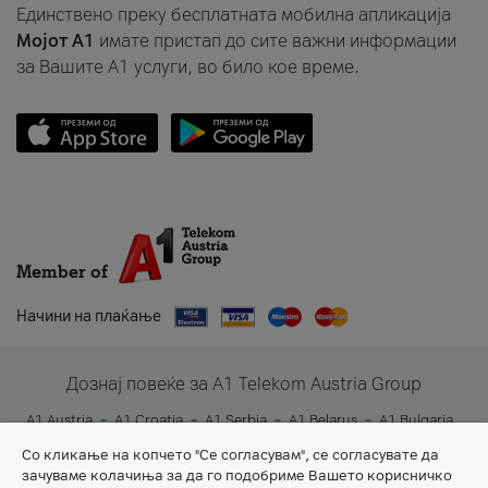
Единствено преку бесплатната мобилна апликација
Мојот A1
имате пристап до сите важни информации
за Вашите A1 услуги, во било кое време.
Member of
Начини на плаќање
Дознај повеќе за A1 Telekom Austria Group
A1 Austria
A1 Croatia
A1 Serbia
A1 Belarus
A1 Bulgaria
A1 Slovenia
A1 Digital
Со кликање на копчето "Се согласувам", се согласувате да
зачуваме колачиња за да го подобриме Вашето корисничко