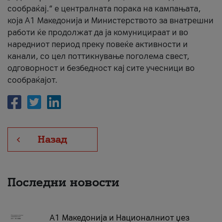
сообраќај.“ е централната порака на кампањата,
која A1 Македонија и Министерството за внатрешни
работи ќе продолжат да ја комуницираат и во
наредниот период преку повеќе активности и
канали, со цел поттикнување поголема свест,
одговорност и безбедност кај сите учесници во
сообраќајот.
Назад
Последни новости
А1 Македонија и Националниот џез