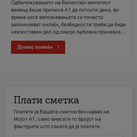
Одбележувањето на Валентајн минатиот
викенд беше причина А1 да потсети дека, во
време кога запознавањата се почесто
започнуваат онлајн, безбедноста треба да биде
неизоставен дел од секоја љубовна приказна...
Дознај повеќе
Плати сметка
Платете ја Вашата сметка без најава на
Мојот А1, само внесете го бројот на
фактурата што сакате да ја платите.