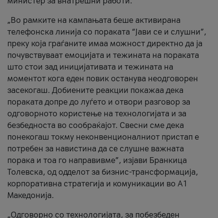
министер за внатрешни работи.
„Во рамките на кампањата беше активирана
телефонска линија со пораката “Јави се и слушни”,
преку која граѓаните имаа можност директно да ја
почувствуваат емоцијата и тежината на пораката
што стои зад иницијативата и тежината на
моментот кога еден повик останува неодговорен
засекогаш. Добиените реакции покажаа дека
пораката допре до луѓето и отвори разговор за
одговорното користење на технологијата и за
безбедноста во сообраќајот. Свесни сме дека
понекогаш токму неконвенционалниот пристап е
потребен за навистина да се слушне важната
порака и тоа го направивме”, изјави Бранкица
Толевска, од одделот за бизнис-трансформација,
корпоративна стратегија и комуникации во А1
Македонија.
„Одговорно со технологијата, за побезбеден