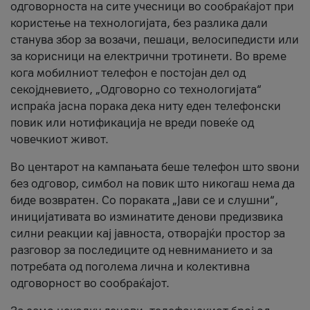
одговорноста на сите учесници во сообраќајот при
користење на технологијата, без разлика дали
станува збор за возачи, пешаци, велосипедисти или
за корисници на електрични тротинети. Во време
кога мобилниот телефон е постојан дел од
секојдневието, „Одговорно со технологијата“
испраќа јасна порака дека ниту еден телефонски
повик или нотификација не вреди повеќе од
човечкиот живот.
Во центарот на кампањата беше телефон што ѕвони
без одговор, симбол на повик што никогаш нема да
биде возвратен. Со пораката „Јави се и слушни“,
иницијативата во изминатите денови предизвика
силни реакции кај јавноста, отворајќи простор за
разговор за последиците од невниманието и за
потребата од поголема лична и колективна
одговорност во сообраќајот.