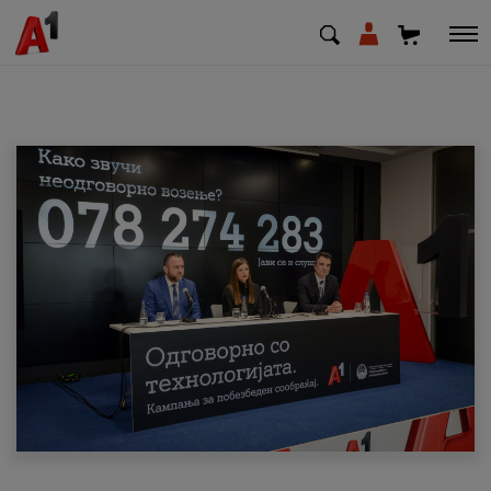
МК
EN
SQ
Приватни
Деловни
Поддршка
Надополни кредит
Плати сметка