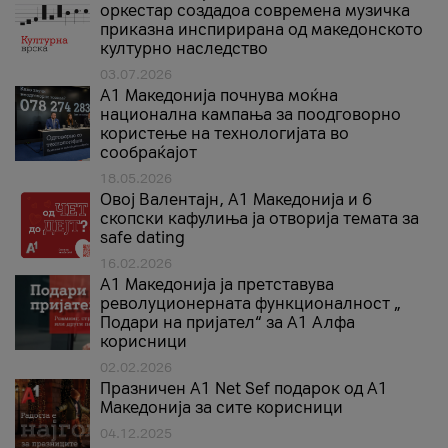
оркестар создадоа современа музичка
приказна инспирирана од македонското
културно наследство
03.07.2026
A1 Македонија почнува моќна
национална кампања за поодговорно
користење на технологијата во
сообраќајот
18.05.2026
Овој Валентајн, A1 Македонија и 6
скопски кафулиња ја отворија темата за
safe dating
16.02.2026
А1 Македонија ја претставува
револуционерната функционалност „
Подари на пријател“ за А1 Алфа
корисници
02.02.2026
Празничен A1 Net Sеf подарок од А1
Македонија за сите корисници
04.12.2025