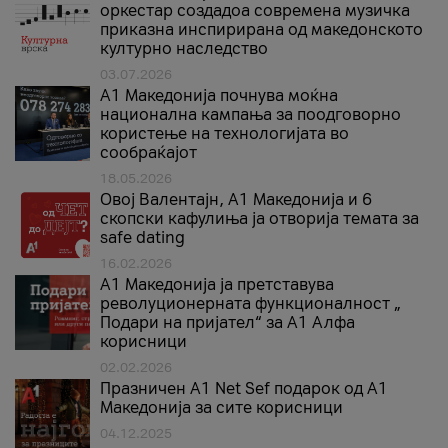
оркестар создадоа современа музичка
приказна инспирирана од македонското
културно наследство
03.07.2026
A1 Македонија почнува моќна
национална кампања за поодговорно
користење на технологијата во
сообраќајот
18.05.2026
Овој Валентајн, A1 Македонија и 6
скопски кафулиња ја отворија темата за
safe dating
16.02.2026
А1 Македонија ја претставува
револуционерната функционалност „
Подари на пријател“ за А1 Алфа
корисници
02.02.2026
Празничен A1 Net Sеf подарок од А1
Македонија за сите корисници
04.12.2025