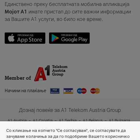
Единствено преку бесплатната мобилна апликација
Мојот A1
имате пристап до сите важни информации
за Вашите A1 услуги, во било кое време.
Member of
Начини на плаќање
Дознај повеќе за A1 Telekom Austria Group
A1 Austria
A1 Croatia
A1 Serbia
A1 Belarus
A1 Bulgaria
A1 Slovenia
A1 Digital
Со кликање на копчето "Се согласувам", се согласувате да
зачуваме колачиња за да го подобриме Вашето корисничко