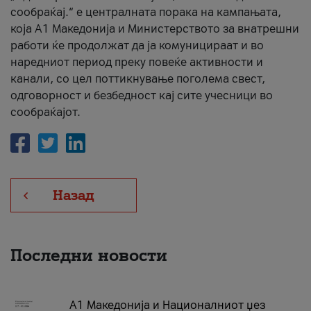
сообраќај.“ е централната порака на кампањата,
која A1 Македонија и Министерството за внатрешни
работи ќе продолжат да ја комуницираат и во
наредниот период преку повеќе активности и
канали, со цел поттикнување поголема свест,
одговорност и безбедност кај сите учесници во
сообраќајот.
Назад
Последни новости
А1 Македонија и Националниот џез