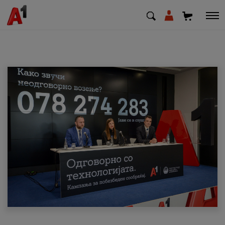
МК
EN
SQ
Приватни
Деловни
Поддршка
Надополни кредит
Плати сметка