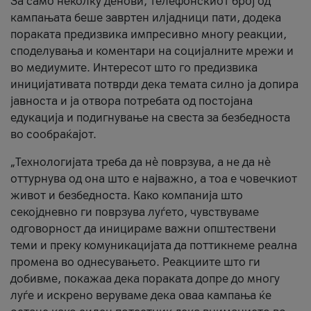
За само неколку денови, телефонскиот број од
кампањата беше завртен илјадници пати, додека
пораката предизвика импресивно многу реакции,
споделувања и коментари на социјалните мрежи и
во медиумите. Интересот што го предизвика
иницијативата потврди дека темата силно ја допира
јавноста и ја отвора потребата од постојана
едукација и подигнување на свеста за безбедноста
во сообраќајот.
„Технологијата треба да нè поврзува, а не да нè
оттурнува од она што е најважно, а тоа е човечкиот
живот и безбедноста. Како компанија што
секојдневно ги поврзува луѓето, чувствуваме
одговорност да иницираме важни општествени
теми и преку комуникацијата да поттикнеме реална
промена во однесувањето. Реакциите што ги
добивме, покажаа дека пораката допре до многу
луѓе и искрено веруваме дека оваа кампања ќе