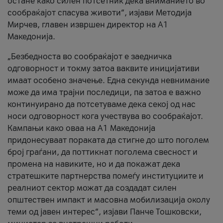
остане како силен потсетник дека вниманието во
сообраќајот спасува животи“, изјави Методија
Мирчев, главен извршен директор на А1
Македонија.
„Безбедноста во сообраќајот е заедничка
одговорност и токму затоа ваквите иницијативи
имаат особено значење. Една секунда невнимание
може да има трајни последици, па затоа е важно
континуирано да потсетуваме дека секој од нас
носи одговорност кога учествува во сообраќајот.
Кампањи како оваа на A1 Македонија
придонесуваат пораката да стигне до што поголем
број граѓани, да поттикнат поголема свесност и
промена на навиките, но и да покажат дека
стратешките партнерства помеѓу институциите и
реалниот сектор можат да создадат силен
општествен импакт и масовна мобилизација околу
теми од јавен интерес“, изјави Панче Тошковски,