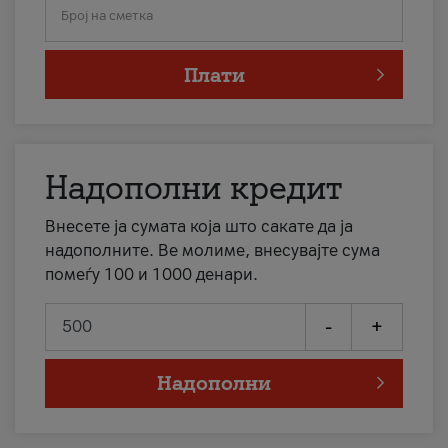
Број на сметка
Плати
Надополни кредит
Внесете ја сумата која што сакате да ја
надополните. Ве молиме, внесувајте сума
помеѓу 100 и 1000 денари.
-
+
Надополни