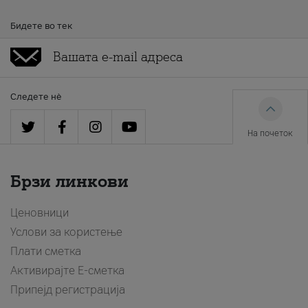
Бидете во тек
Следете нè
На почеток
Брзи линкови
Ценовници
Услови за користење
Плати сметка
Активирајте Е-сметка
Припејд регистрација