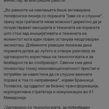
министер за внатрешни работи.
„Во рамките на кампањата беше активирана
телефонска линија со пораката “Јави се и слушни”,
преку која граѓаните имаа можност директно да ја
почувствуваат емоцијата и тежината на пораката
што стои зад иницијативата и тежината на
моментот кога еден повик останува неодговорен
засекогаш. Добиените реакции покажаа дека
пораката допре до луѓето и отвори разговор за
одговорното користење на технологијата и за
безбедноста во сообраќајот. Свесни сме дека
понекогаш токму неконвенционалниот пристап е
потребен за навистина да се слушне важната
порака и тоа го направивме”, изјави Бранкица
Толевска, од одделот за бизнис-трансформација,
корпоративна стратегија и комуникации во А1
Македонија.
„Одговорно со технологијата, за побезбеден