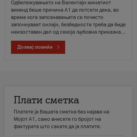
Одбележувањето на Валентајн минатиот
викенд беше причина А1 да потсети дека, во
време кога запознавањата се почесто
започнуваат онлајн, безбедноста треба да биде
неизоставен дел од секоја љубовна приказна...
Дознај повеќе
Плати сметка
Платете ја Вашата сметка без најава на
Мојот А1, само внесете го бројот на
фактурата што сакате да ја платите.