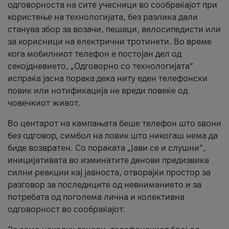
одговорноста на сите учесници во сообраќајот при
користење на технологијата, без разлика дали
станува збор за возачи, пешаци, велосипедисти или
за корисници на електрични тротинети. Во време
кога мобилниот телефон е постојан дел од
секојдневието, „Одговорно со технологијата“
испраќа јасна порака дека ниту еден телефонски
повик или нотификација не вреди повеќе од
човечкиот живот.
Во центарот на кампањата беше телефон што ѕвони
без одговор, симбол на повик што никогаш нема да
биде возвратен. Со пораката „Јави се и слушни“,
иницијативата во изминатите денови предизвика
силни реакции кај јавноста, отворајќи простор за
разговор за последиците од невниманието и за
потребата од поголема лична и колективна
одговорност во сообраќајот.