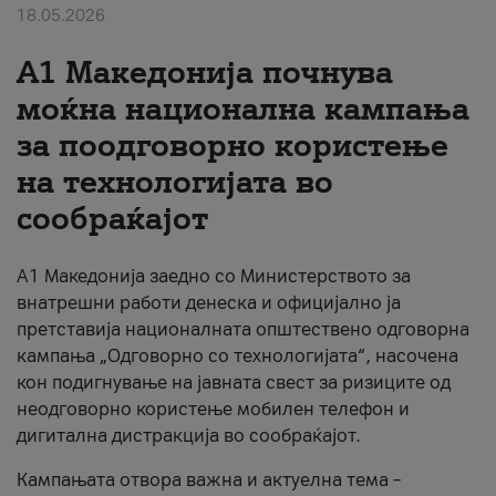
18.05.2026
За нас
A1 Македонија почнува
#ПодобарОнлајн
моќна национална кампања
за поодговорно користење
на технологијата во
сообраќајот
A1 Македонија заедно со Министерството за
внатрешни работи денеска и официјално ја
претставија националната општествено одговорна
кампања „Одговорно со технологијата“, насочена
кон подигнување на јавната свест за ризиците од
неодговорно користење мобилен телефон и
дигитална дистракција во сообраќајот.
Кампањата отвора важна и актуелна тема –