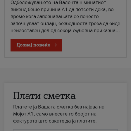
Одбележувањето на Валентајн минатиот
викенд беше причина А1 да потсети дека, во
време кога запознавањата се почесто
започнуваат онлајн, безбедноста треба да биде
неизоставен дел од секоја љубовна приказна...
Дознај повеќе
Плати сметка
Платете ја Вашата сметка без најава на
Мојот А1, само внесете го бројот на
фактурата што сакате да ја платите.