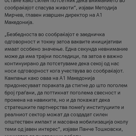
остане како силен потсетник дека вниманието во
сообраќајот спасува животи“, изјави Методија
Мирчев, главен извршен директор на А1
Македонија.
„Безбедноста во сообраќајот е заедничка
одговорност и токму затоа ваквите иницијативи
имаат особено значење. Една секунда невнимание
може да има трајни последици, па затоа е важно
континуирано да потсетуваме дека секој од нас
носи одговорност кога учествува во сообраќајот.
Кампањи како оваа на A1 Македонија
придонесуваат пораката да стигне до што поголем
број граѓани, да поттикнат поголема свесност и
промена на навиките, но и да покажат дека
стратешките партнерства помеѓу институциите и
реалниот сектор можат да создадат силен
општествен импакт и масовна мобилизација околу
теми од јавен интерес“, изјави Панче Тошковски,