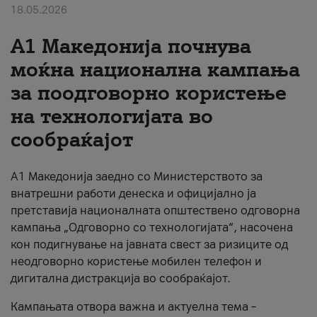
18.05.2026
За нас
A1 Македонија почнува
#ПодобарОнлајн
моќна национална кампања
за поодговорно користење
на технологијата во
сообраќајот
A1 Македонија заедно со Министерството за
внатрешни работи денеска и официјално ја
претставија националната општествено одговорна
кампања „Одговорно со технологијата“, насочена
кон подигнување на јавната свест за ризиците од
неодговорно користење мобилен телефон и
дигитална дистракција во сообраќајот.
Кампањата отвора важна и актуелна тема –