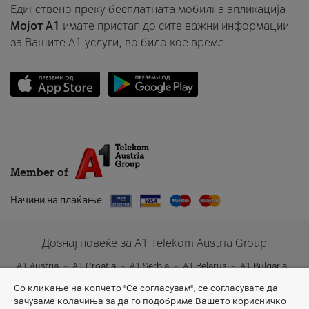
Единствено преку бесплатната мобилна апликација
Мојот A1
имате пристап до сите важни информации
за Вашите A1 услуги, во било кое време.
Member of
Начини на плаќање
Дознај повеќе за A1 Telekom Austria Group
A1 Austria
A1 Croatia
A1 Serbia
A1 Belarus
A1 Bulgaria
A1 Slovenia
A1 Digital
Со кликање на копчето "Се согласувам", се согласувате да
зачуваме колачиња за да го подобриме Вашето корисничко