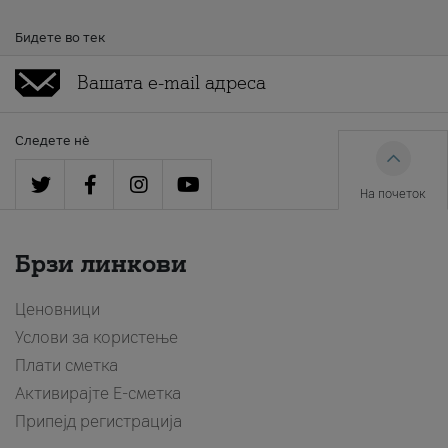
Бидете во тек
Следете нè
На почеток
Брзи линкови
Ценовници
Услови за користење
Плати сметка
Активирајте Е-сметка
Припејд регистрација