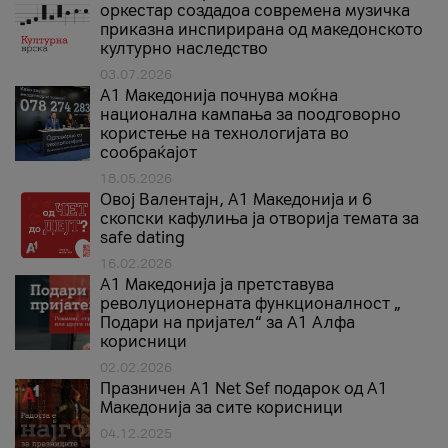
оркестар создадоа современа музичка
приказна инспирирана од македонското
културно наследство
03.07.2026
A1 Македонија почнува моќна
национална кампања за поодговорно
користење на технологијата во
сообраќајот
18.05.2026
Овој Валентајн, A1 Македонија и 6
скопски кафулиња ја отворија темата за
safe dating
16.02.2026
А1 Македонија ја претставува
револуционерната функционалност „
Подари на пријател“ за А1 Алфа
корисници
02.02.2026
Празничен A1 Net Sеf подарок од А1
Македонија за сите корисници
04.12.2025