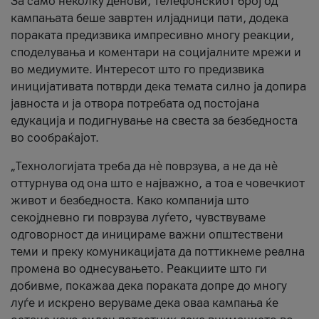
За само неколку денови, телефонскиот број од
кампањата беше завртен илјадници пати, додека
пораката предизвика импресивно многу реакции,
споделувања и коментари на социјалните мрежи и
во медиумите. Интересот што го предизвика
иницијативата потврди дека темата силно ја допира
јавноста и ја отвора потребата од постојана
едукација и подигнување на свеста за безбедноста
во сообраќајот.
„Технологијата треба да нè поврзува, а не да нè
оттурнува од она што е најважно, а тоа е човечкиот
живот и безбедноста. Како компанија што
секојдневно ги поврзува луѓето, чувствуваме
одговорност да иницираме важни општествени
теми и преку комуникацијата да поттикнеме реална
промена во однесувањето. Реакциите што ги
добивме, покажаа дека пораката допре до многу
луѓе и искрено веруваме дека оваа кампања ќе