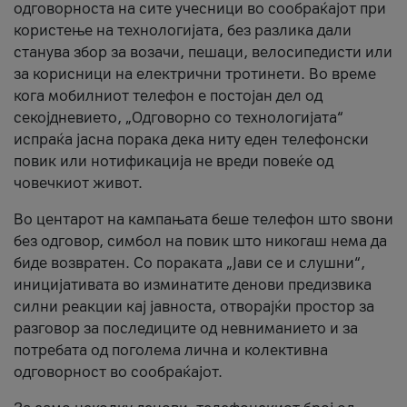
одговорноста на сите учесници во сообраќајот при
користење на технологијата, без разлика дали
станува збор за возачи, пешаци, велосипедисти или
за корисници на електрични тротинети. Во време
кога мобилниот телефон е постојан дел од
секојдневието, „Одговорно со технологијата“
испраќа јасна порака дека ниту еден телефонски
повик или нотификација не вреди повеќе од
човечкиот живот.
Во центарот на кампањата беше телефон што ѕвони
без одговор, симбол на повик што никогаш нема да
биде возвратен. Со пораката „Јави се и слушни“,
иницијативата во изминатите денови предизвика
силни реакции кај јавноста, отворајќи простор за
разговор за последиците од невниманието и за
потребата од поголема лична и колективна
одговорност во сообраќајот.