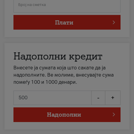
Број на сметка
Плати
Надополни кредит
Внесете ја сумата која што сакате да ја
надополните. Ве молиме, внесувајте сума
помеѓу 100 и 1000 денари.
-
+
Надополни