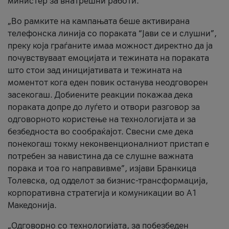
министер за внатрешни работи.
„Во рамките на кампањата беше активирана
телефонска линија со пораката “Јави се и слушни”,
преку која граѓаните имаа можност директно да ја
почувствуваат емоцијата и тежината на пораката
што стои зад иницијативата и тежината на
моментот кога еден повик останува неодговорен
засекогаш. Добиените реакции покажаа дека
пораката допре до луѓето и отвори разговор за
одговорното користење на технологијата и за
безбедноста во сообраќајот. Свесни сме дека
понекогаш токму неконвенционалниот пристап е
потребен за навистина да се слушне важната
порака и тоа го направивме”, изјави Бранкица
Толевска, од одделот за бизнис-трансформација,
корпоративна стратегија и комуникации во А1
Македонија.
„Одговорно со технологијата, за побезбеден