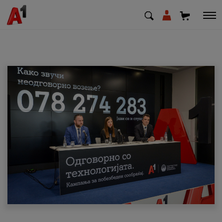
МК
EN
SQ
Приватни
Деловни
Поддршка
Надополни кредит
Плати сметка