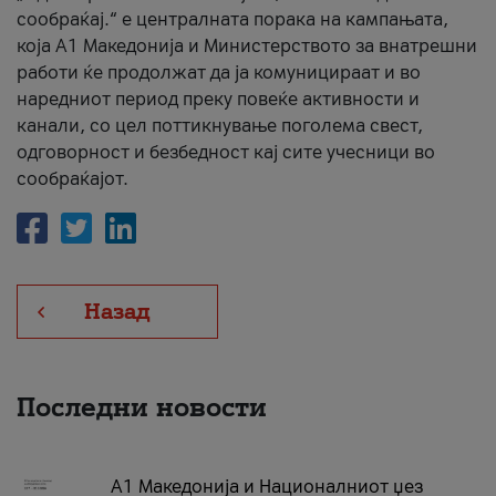
сообраќај.“ е централната порака на кампањата,
која A1 Македонија и Министерството за внатрешни
работи ќе продолжат да ја комуницираат и во
наредниот период преку повеќе активности и
канали, со цел поттикнување поголема свест,
одговорност и безбедност кај сите учесници во
сообраќајот.
Назад
Последни новости
А1 Македонија и Националниот џез