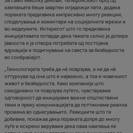
За само неколку денови, телефонскиот број од
кампањата беше завртен илјадници пати, додека
пораката предизвика импресивно многу реакции,
споделувања и коментари на социјалните мрежи и
во медиумите. Интересот што го предизвика
иницијативата потврди дека темата силно ја допира
јавноста и ја отвора потребата од постојана
едукација и подигнување на свеста за безбедноста
во сообраќајот.
„Технологијата треба да нè поврзува, а не да нè
оттурнува од она што е најважно, а тоа е човечкиот
живот и безбедноста. Како компанија што
секојдневно ги поврзува луѓето, чувствуваме
одговорност да иницираме важни општествени
теми и преку комуникацијата да поттикнеме реална
промена во однесувањето. Реакциите што ги
добивме, покажаа дека пораката допре до многу
луѓе и искрено веруваме дека оваа кампања ќе