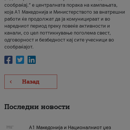
сообраќај.“ е централната порака на кампањата,
која A1 Македонија и Министерството за внатрешни
работи ќе продолжат да ја комуницираат и во
наредниот период преку повеќе активности и
канали, со цел поттикнување поголема свест,
одговорност и безбедност кај сите учесници во
сообраќајот.
Назад
Последни новости
А1 Македонија и Националниот џез