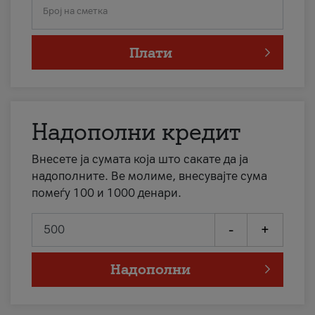
Број на сметка
Плати
Надополни кредит
Внесете ја сумата која што сакате да ја
надополните. Ве молиме, внесувајте сума
помеѓу 100 и 1000 денари.
-
+
Надополни