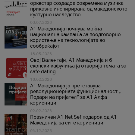
оркестар создадоа современа музичка
приказна инспирирана од македонското
културно наследство
03.07.2026
A1 Македонија почнува моќна
национална кампања за поодговорно
користење на технологијата во
сообраќајот
18.05.2026
Овој Валентајн, A1 Македонија и 6
скопски кафулиња ја отворија темата за
safe dating
16.02.2026
А1 Македонија ја претставува
револуционерната функционалност „
Подари на пријател“ за А1 Алфа
корисници
02.02.2026
Празничен A1 Net Sеf подарок од А1
Македонија за сите корисници
04.12.2025