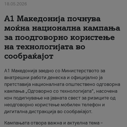
18.05.2026
За нас
A1 Македонија почнува
#ПодобарОнлајн
моќна национална кампања
за поодговорно користење
на технологијата во
сообраќајот
A1 Македонија заедно со Министерството за
внатрешни работи денеска и официјално ја
претставија националната општествено одговорна
кампања „Одговорно со технологијата“, насочена
кон подигнување на јавната свест за ризиците од
неодговорно користење мобилен телефон и
дигитална дистракција во сообраќајот.
Кампањата отвора важна и актуелна тема –