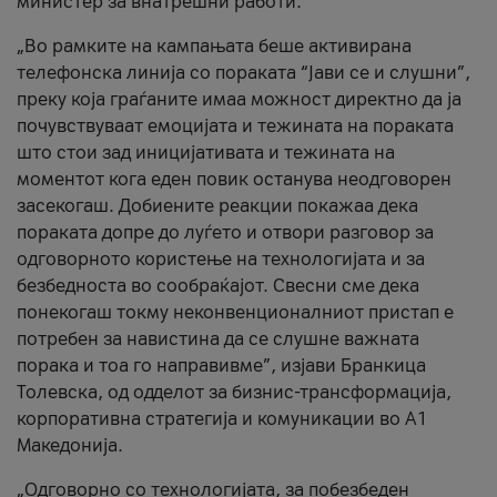
министер за внатрешни работи.
„Во рамките на кампањата беше активирана
телефонска линија со пораката “Јави се и слушни”,
преку која граѓаните имаа можност директно да ја
почувствуваат емоцијата и тежината на пораката
што стои зад иницијативата и тежината на
моментот кога еден повик останува неодговорен
засекогаш. Добиените реакции покажаа дека
пораката допре до луѓето и отвори разговор за
одговорното користење на технологијата и за
безбедноста во сообраќајот. Свесни сме дека
понекогаш токму неконвенционалниот пристап е
потребен за навистина да се слушне важната
порака и тоа го направивме”, изјави Бранкица
Толевска, од одделот за бизнис-трансформација,
корпоративна стратегија и комуникации во А1
Македонија.
„Одговорно со технологијата, за побезбеден