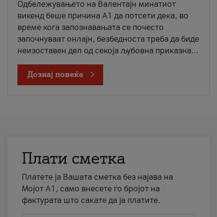
Одбележувањето на Валентајн минатиот
викенд беше причина А1 да потсети дека, во
време кога запознавањата се почесто
започнуваат онлајн, безбедноста треба да биде
неизоставен дел од секоја љубовна приказна...
Дознај повеќе
Плати сметка
Платете ја Вашата сметка без најава на
Мојот А1, само внесете го бројот на
фактурата што сакате да ја платите.