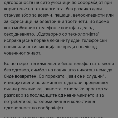
одговорноста на сите учесници во сообраќајот при
користење на технологијата, без разлика дали
станува збор за возачи, пешаци, велосипедисти или
за корисници на електрични тротинети. Во време
кога мобилниот телефон е постојан дел од
секојдневието, „Одговорно со технологијата“
испраќа јасна порака дека ниту еден телефонски
повик или нотификација не вреди повеќе од
човечкиот живот.
Во центарот на кампањата беше телефон што ѕвони
без одговор, симбол на повик што никогаш нема да
биде возвратен. Со пораката „Јави се и слушни“,
иницијативата во изминатите денови предизвика
силни реакции кај јавноста, отворајќи простор за
разговор за последиците од невниманието и за
потребата од поголема лична и колективна
одговорност во сообраќајот.