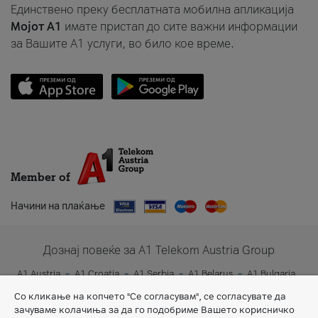
Единствено преку бесплатната мобилна апликација
Мојот A1
имате пристап до сите важни информации
за Вашите A1 услуги, во било кое време.
Member of
Начини на плаќање
Дознај повеќе за A1 Telekom Austria Group
A1 Austria
A1 Croatia
A1 Serbia
A1 Belarus
A1 Bulgaria
A1 Slovenia
A1 Digital
Со кликање на копчето "Се согласувам", се согласувате да
зачуваме колачиња за да го подобриме Вашето корисничко