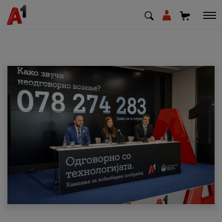
МК
EN
SQ
Приватни
Деловни
Поддршка
Надополни кредит
Плати сметка