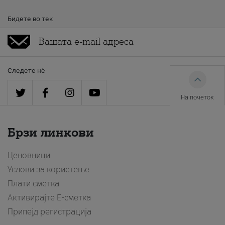
Бидете во тек
Следете нè
На почеток
Брзи линкови
Ценовници
Услови за користење
Плати сметка
Активирајте Е-сметка
Припејд регистрација