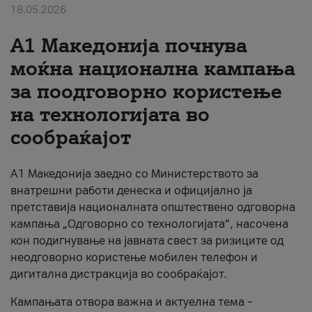
18.05.2026
За нас
A1 Македонија почнува
#ПодобарОнлајн
моќна национална кампања
за поодговорно користење
на технологијата во
сообраќајот
A1 Македонија заедно со Министерството за
внатрешни работи денеска и официјално ја
претставија националната општествено одговорна
кампања „Одговорно со технологијата“, насочена
кон подигнување на јавната свест за ризиците од
неодговорно користење мобилен телефон и
дигитална дистракција во сообраќајот.
Кампањата отвора важна и актуелна тема –