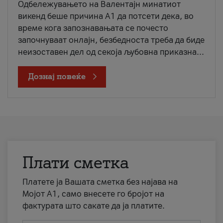
Одбележувањето на Валентајн минатиот
викенд беше причина А1 да потсети дека, во
време кога запознавањата се почесто
започнуваат онлајн, безбедноста треба да биде
неизоставен дел од секоја љубовна приказна...
Дознај повеќе
Плати сметка
Платете ја Вашата сметка без најава на
Мојот А1, само внесете го бројот на
фактурата што сакате да ја платите.