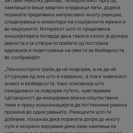
За само неколку денови, телефонскиот број од
кампањата беше завртен илјадници пати, додека
пораката предизвика импресивно многу реакции,
споделувања и коментари на социјалните мрежи и
во медиумите. Интересот што го предизвика
иницијативата потврди дека темата силно ја допира
јавноста и ја отвора потребата од постојана
едукација и подигнување на свеста за безбедноста
во сообраќајот.
„Технологијата треба да нè поврзува, а не да нè
оттурнува од она што е најважно, а тоа е човечкиот
живот и безбедноста. Како компанија што
секојдневно ги поврзува луѓето, чувствуваме
одговорност да иницираме важни општествени
теми и преку комуникацијата да поттикнеме реална
промена во однесувањето. Реакциите што ги
добивме, покажаа дека пораката допре до многу
луѓе и искрено веруваме дека оваа кампања ќе