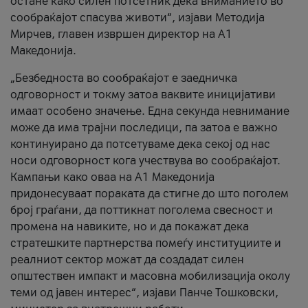
остане како силен потсетник дека вниманието во
сообраќајот спасува животи“, изјави Методија
Мирчев, главен извршен директор на А1
Македонија.
„Безбедноста во сообраќајот е заедничка
одговорност и токму затоа ваквите иницијативи
имаат особено значење. Една секунда невнимание
може да има трајни последици, па затоа е важно
континуирано да потсетуваме дека секој од нас
носи одговорност кога учествува во сообраќајот.
Кампањи како оваа на A1 Македонија
придонесуваат пораката да стигне до што поголем
број граѓани, да поттикнат поголема свесност и
промена на навиките, но и да покажат дека
стратешките партнерства помеѓу институциите и
реалниот сектор можат да создадат силен
општествен импакт и масовна мобилизација околу
теми од јавен интерес“, изјави Панче Тошковски,