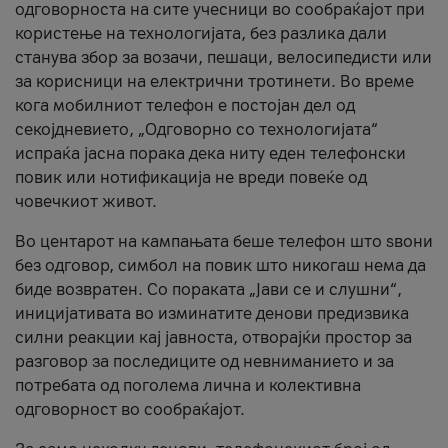
одговорноста на сите учесници во сообраќајот при
користење на технологијата, без разлика дали
станува збор за возачи, пешаци, велосипедисти или
за корисници на електрични тротинети. Во време
кога мобилниот телефон е постојан дел од
секојдневието, „Одговорно со технологијата“
испраќа јасна порака дека ниту еден телефонски
повик или нотификација не вреди повеќе од
човечкиот живот.
Во центарот на кампањата беше телефон што ѕвони
без одговор, симбол на повик што никогаш нема да
биде возвратен. Со пораката „Јави се и слушни“,
иницијативата во изминатите денови предизвика
силни реакции кај јавноста, отворајќи простор за
разговор за последиците од невниманието и за
потребата од поголема лична и колективна
одговорност во сообраќајот.