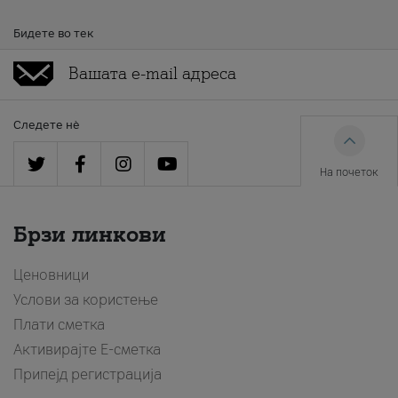
Бидете во тек
Следете нè
На почеток
Брзи линкови
Ценовници
Услови за користење
Плати сметка
Активирајте Е-сметка
Припејд регистрација