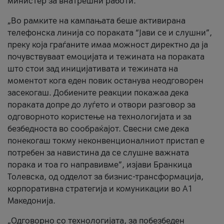
министер за внатрешни работи.
„Во рамките на кампањата беше активирана
телефонска линија со пораката “Јави се и слушни”,
преку која граѓаните имаа можност директно да ја
почувствуваат емоцијата и тежината на пораката
што стои зад иницијативата и тежината на
моментот кога еден повик останува неодговорен
засекогаш. Добиените реакции покажаа дека
пораката допре до луѓето и отвори разговор за
одговорното користење на технологијата и за
безбедноста во сообраќајот. Свесни сме дека
понекогаш токму неконвенционалниот пристап е
потребен за навистина да се слушне важната
порака и тоа го направивме”, изјави Бранкица
Толевска, од одделот за бизнис-трансформација,
корпоративна стратегија и комуникации во А1
Македонија.
„Одговорно со технологијата, за побезбеден