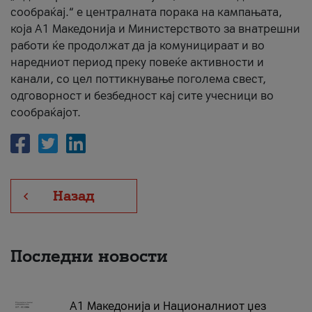
сообраќај.“ е централната порака на кампањата,
која A1 Македонија и Министерството за внатрешни
работи ќе продолжат да ја комуницираат и во
наредниот период преку повеќе активности и
канали, со цел поттикнување поголема свест,
одговорност и безбедност кај сите учесници во
сообраќајот.
Назад
Последни новости
А1 Македонија и Националниот џез