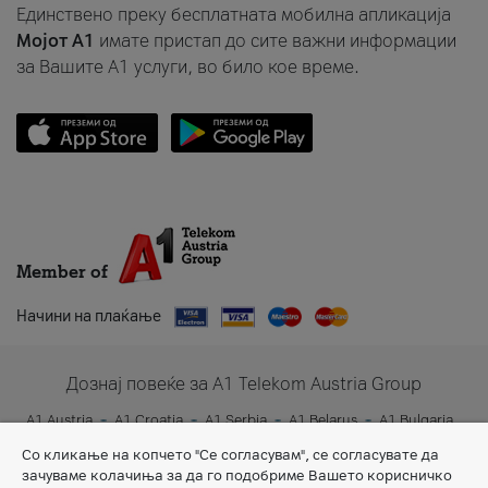
Единствено преку бесплатната мобилна апликација
Мојот A1
имате пристап до сите важни информации
за Вашите A1 услуги, во било кое време.
Member of
Начини на плаќање
Дознај повеќе за A1 Telekom Austria Group
A1 Austria
A1 Croatia
A1 Serbia
A1 Belarus
A1 Bulgaria
A1 Slovenia
A1 Digital
Со кликање на копчето "Се согласувам", се согласувате да
зачуваме колачиња за да го подобриме Вашето корисничко