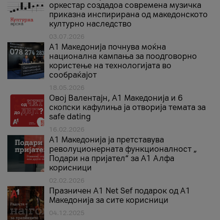
оркестар создадоа современа музичка
приказна инспирирана од македонското
културно наследство
03.07.2026
A1 Македонија почнува моќна
национална кампања за поодговорно
користење на технологијата во
сообраќајот
18.05.2026
Овој Валентајн, A1 Македонија и 6
скопски кафулиња ја отворија темата за
safe dating
16.02.2026
А1 Македонија ја претставува
револуционерната функционалност „
Подари на пријател“ за А1 Алфа
корисници
02.02.2026
Празничен A1 Net Sеf подарок од А1
Македонија за сите корисници
04.12.2025