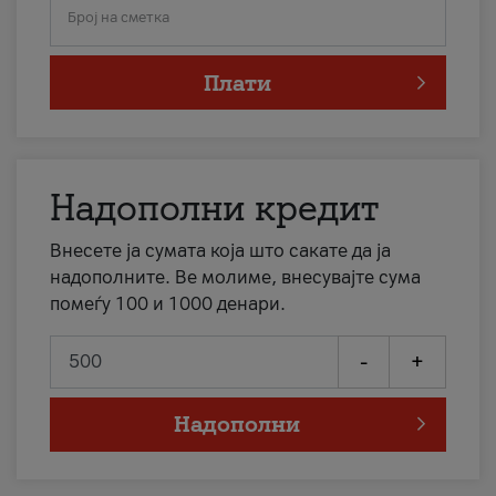
Број на сметка
Плати
Надополни кредит
Внесете ја сумата која што сакате да ја
надополните. Ве молиме, внесувајте сума
помеѓу 100 и 1000 денари.
-
+
Надополни