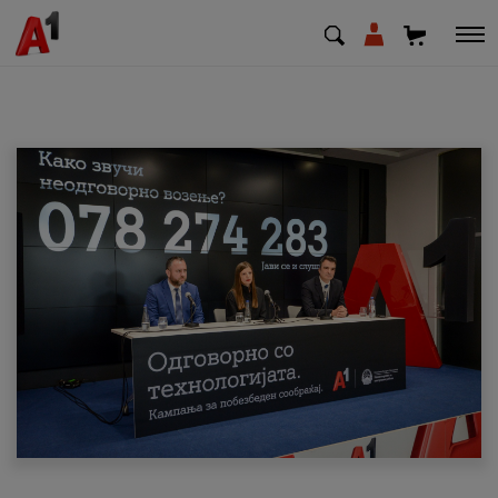
МК
EN
SQ
Приватни
Деловни
Поддршка
Надополни кредит
Плати сметка