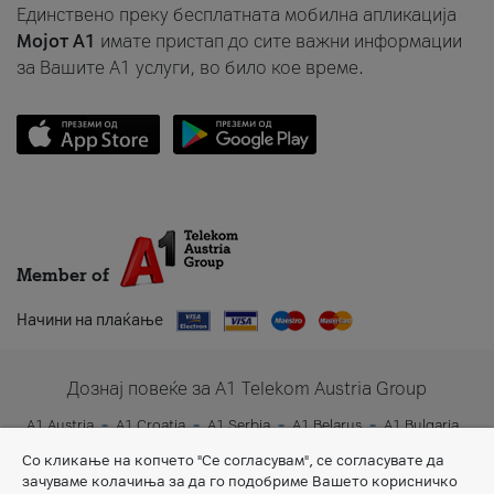
Единствено преку бесплатната мобилна апликација
Мојот A1
имате пристап до сите важни информации
за Вашите A1 услуги, во било кое време.
Member of
Начини на плаќање
Дознај повеќе за A1 Telekom Austria Group
A1 Austria
A1 Croatia
A1 Serbia
A1 Belarus
A1 Bulgaria
A1 Slovenia
A1 Digital
Со кликање на копчето "Се согласувам", се согласувате да
зачуваме колачиња за да го подобриме Вашето корисничко