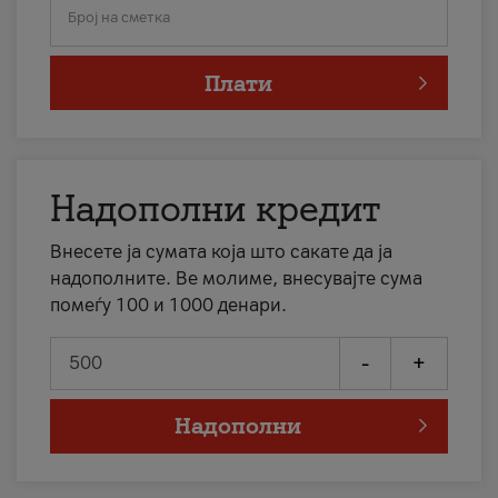
Број на сметка
Плати
Надополни кредит
Внесете ја сумата која што сакате да ја
надополните. Ве молиме, внесувајте сума
помеѓу 100 и 1000 денари.
-
+
Надополни