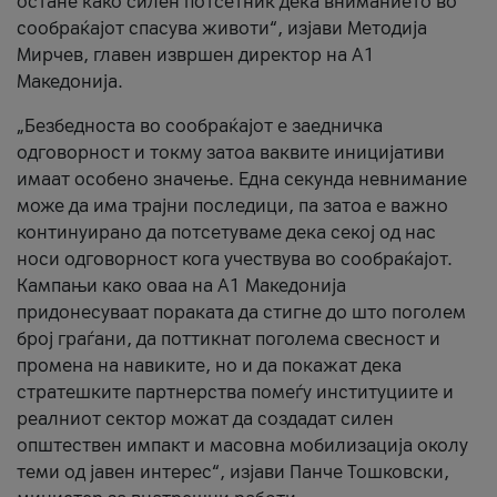
остане како силен потсетник дека вниманието во
сообраќајот спасува животи“, изјави Методија
Мирчев, главен извршен директор на А1
Македонија.
„Безбедноста во сообраќајот е заедничка
одговорност и токму затоа ваквите иницијативи
имаат особено значење. Една секунда невнимание
може да има трајни последици, па затоа е важно
континуирано да потсетуваме дека секој од нас
носи одговорност кога учествува во сообраќајот.
Кампањи како оваа на A1 Македонија
придонесуваат пораката да стигне до што поголем
број граѓани, да поттикнат поголема свесност и
промена на навиките, но и да покажат дека
стратешките партнерства помеѓу институциите и
реалниот сектор можат да создадат силен
општествен импакт и масовна мобилизација околу
теми од јавен интерес“, изјави Панче Тошковски,