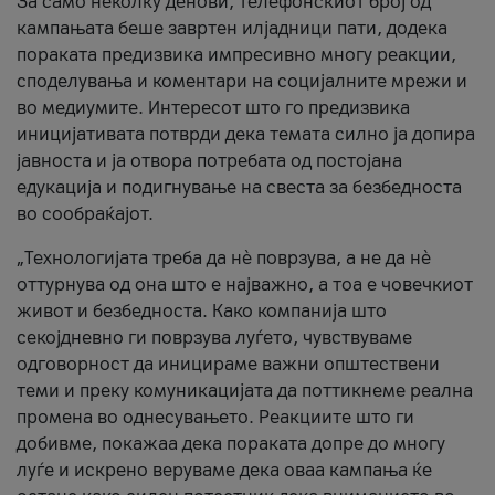
За само неколку денови, телефонскиот број од
кампањата беше завртен илјадници пати, додека
пораката предизвика импресивно многу реакции,
споделувања и коментари на социјалните мрежи и
во медиумите. Интересот што го предизвика
иницијативата потврди дека темата силно ја допира
јавноста и ја отвора потребата од постојана
едукација и подигнување на свеста за безбедноста
во сообраќајот.
„Технологијата треба да нè поврзува, а не да нè
оттурнува од она што е најважно, а тоа е човечкиот
живот и безбедноста. Како компанија што
секојдневно ги поврзува луѓето, чувствуваме
одговорност да иницираме важни општествени
теми и преку комуникацијата да поттикнеме реална
промена во однесувањето. Реакциите што ги
добивме, покажаа дека пораката допре до многу
луѓе и искрено веруваме дека оваа кампања ќе