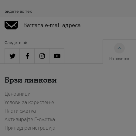
Бидете во тек
Следете нè
На почеток
Брзи линкови
Ценовници
Услови за користење
Плати сметка
Активирајте Е-сметка
Припејд регистрација