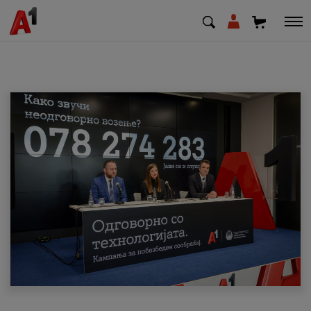
МК
EN
SQ
Приватни
Деловни
Поддршка
Надополни кредит
Плати сметка