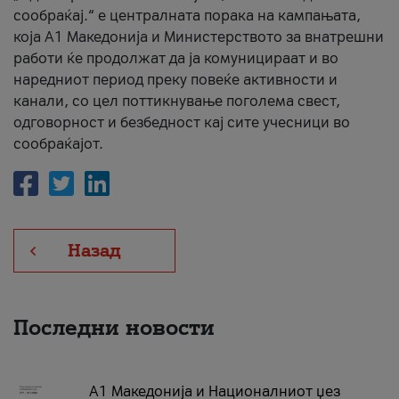
сообраќај.“ е централната порака на кампањата,
која A1 Македонија и Министерството за внатрешни
работи ќе продолжат да ја комуницираат и во
наредниот период преку повеќе активности и
канали, со цел поттикнување поголема свест,
одговорност и безбедност кај сите учесници во
сообраќајот.
Назад
Последни новости
А1 Македонија и Националниот џез