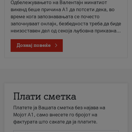
Одбележувањето на Валентајн минатиот
викенд беше причина А1 да потсети дека, во
време кога запознавањата се почесто
започнуваат онлајн, безбедноста треба да биде
неизоставен дел од секоја љубовна приказна...
Дознај повеќе
Плати сметка
Платете ја Вашата сметка без најава на
Мојот А1, само внесете го бројот на
фактурата што сакате да ја платите.