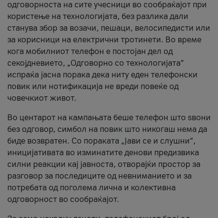
одговорноста на сите учесници во сообраќајот при
користење на технологијата, без разлика дали
станува збор за возачи, пешаци, велосипедисти или
за корисници на електрични тротинети. Во време
кога мобилниот телефон е постојан дел од
секојдневието, „Одговорно со технологијата“
испраќа јасна порака дека ниту еден телефонски
повик или нотификација не вреди повеќе од
човечкиот живот.
Во центарот на кампањата беше телефон што ѕвони
без одговор, симбол на повик што никогаш нема да
биде возвратен. Со пораката „Јави се и слушни“,
иницијативата во изминатите денови предизвика
силни реакции кај јавноста, отворајќи простор за
разговор за последиците од невниманието и за
потребата од поголема лична и колективна
одговорност во сообраќајот.