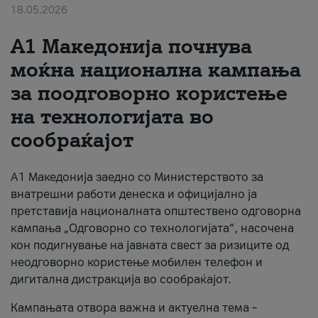
18.05.2026
За нас
A1 Македонија почнува
#ПодобарОнлајн
моќна национална кампања
за поодговорно користење
на технологијата во
сообраќајот
A1 Македонија заедно со Министерството за
внатрешни работи денеска и официјално ја
претставија националната општествено одговорна
кампања „Одговорно со технологијата“, насочена
кон подигнување на јавната свест за ризиците од
неодговорно користење мобилен телефон и
дигитална дистракција во сообраќајот.
Кампањата отвора важна и актуелна тема –