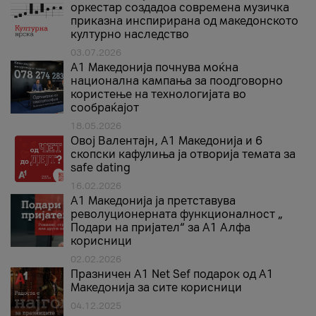
оркестар создадоа современа музичка
приказна инспирирана од македонското
културно наследство
03.07.2026
A1 Македонија почнува моќна
национална кампања за поодговорно
користење на технологијата во
сообраќајот
18.05.2026
Овој Валентајн, A1 Македонија и 6
скопски кафулиња ја отворија темата за
safe dating
16.02.2026
А1 Македонија ја претставува
револуционерната функционалност „
Подари на пријател“ за А1 Алфа
корисници
02.02.2026
Празничен A1 Net Sеf подарок од А1
Македонија за сите корисници
04.12.2025