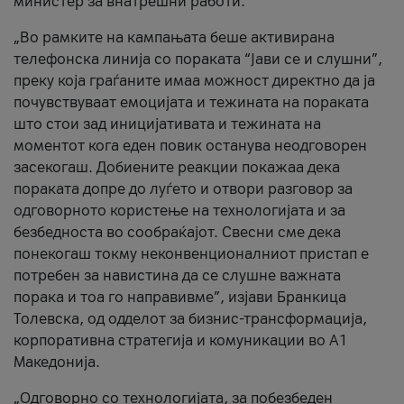
министер за внатрешни работи.
„Во рамките на кампањата беше активирана
телефонска линија со пораката “Јави се и слушни”,
преку која граѓаните имаа можност директно да ја
почувствуваат емоцијата и тежината на пораката
што стои зад иницијативата и тежината на
моментот кога еден повик останува неодговорен
засекогаш. Добиените реакции покажаа дека
пораката допре до луѓето и отвори разговор за
одговорното користење на технологијата и за
безбедноста во сообраќајот. Свесни сме дека
понекогаш токму неконвенционалниот пристап е
потребен за навистина да се слушне важната
порака и тоа го направивме”, изјави Бранкица
Толевска, од одделот за бизнис-трансформација,
корпоративна стратегија и комуникации во А1
Македонија.
„Одговорно со технологијата, за побезбеден