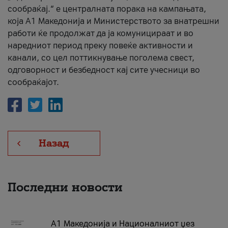
сообраќај.“ е централната порака на кампањата,
која A1 Македонија и Министерството за внатрешни
работи ќе продолжат да ја комуницираат и во
наредниот период преку повеќе активности и
канали, со цел поттикнување поголема свест,
одговорност и безбедност кај сите учесници во
сообраќајот.
Назад
Последни новости
А1 Македонија и Националниот џез