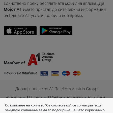
Единствено преку бесплатната мобилна апликација
Мојот A1
имате пристап до сите важни информации
за Вашите A1 услуги, во било кое време.
Member of
Начини на плаќање
Дознај повеќе за A1 Telekom Austria Group
A1 Austria
A1 Croatia
A1 Serbia
A1 Belarus
A1 Bulgaria
A1 Slovenia
A1 Digital
Со кликање на копчето "Се согласувам", се согласувате да
зачуваме колачиња за да го подобриме Вашето корисничко