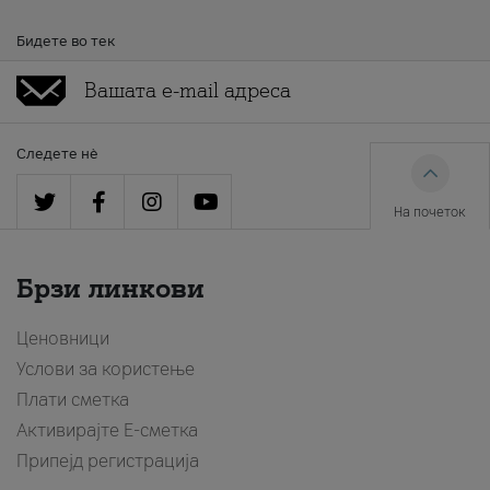
Бидете во тек
Следете нè
На почеток
Брзи линкови
Ценовници
Услови за користење
Плати сметка
Активирајте Е-сметка
Припејд регистрација