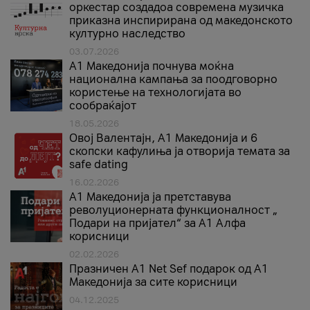
оркестар создадоа современа музичка
приказна инспирирана од македонското
културно наследство
03.07.2026
A1 Македонија почнува моќна
национална кампања за поодговорно
користење на технологијата во
сообраќајот
18.05.2026
Овој Валентајн, A1 Македонија и 6
скопски кафулиња ја отворија темата за
safe dating
16.02.2026
А1 Македонија ја претставува
револуционерната функционалност „
Подари на пријател“ за А1 Алфа
корисници
02.02.2026
Празничен A1 Net Sеf подарок од А1
Македонија за сите корисници
04.12.2025