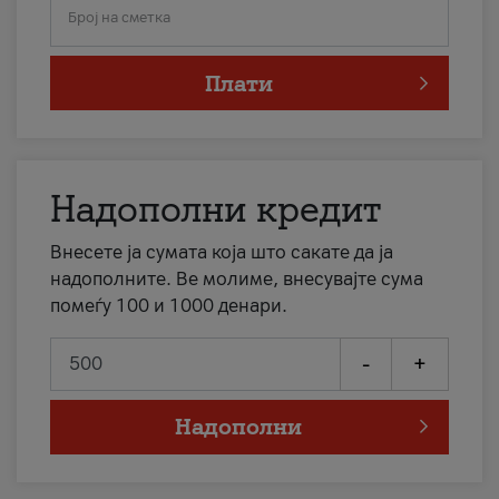
Број на сметка
Плати
Надополни кредит
Внесете ја сумата која што сакате да ја
надополните. Ве молиме, внесувајте сума
помеѓу 100 и 1000 денари.
-
+
Надополни