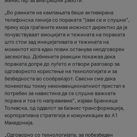
министер за внатрешни работи.
„Во рамките на кампањата беше активирана
телефонска линија со пораката “Јави се и слушни”,
преку која граѓаните имаа можност директно да ја
почувствуваат емоцијата и тежината на пораката
што стои зад иницијативата и тежината на
моментот кога еден повик останува неодговорен
засекогаш. Добиените реакции покажаа дека
пораката допре до луѓето и отвори разговор за
одговорното користење на технологијата и за
безбедноста во сообраќајот. Свесни сме дека
понекогаш токму неконвенционалниот пристап е
потребен за навистина да се слушне важната
порака и тоа го направивме”, изјави Бранкица
Толевска, од одделот за бизнис-трансформација,
корпоративна стратегија и комуникации во А1
Македонија.
„Одговорно со технологијата, за побезбеден