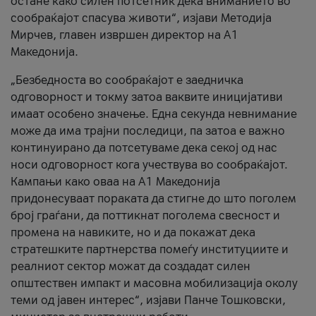
остане како силен потсетник дека вниманието во
сообраќајот спасува животи“, изјави Методија
Мирчев, главен извршен директор на А1
Македонија.
„Безбедноста во сообраќајот е заедничка
одговорност и токму затоа ваквите иницијативи
имаат особено значење. Една секунда невнимание
може да има трајни последици, па затоа е важно
континуирано да потсетуваме дека секој од нас
носи одговорност кога учествува во сообраќајот.
Кампањи како оваа на A1 Македонија
придонесуваат пораката да стигне до што поголем
број граѓани, да поттикнат поголема свесност и
промена на навиките, но и да покажат дека
стратешките партнерства помеѓу институциите и
реалниот сектор можат да создадат силен
општествен импакт и масовна мобилизација околу
теми од јавен интерес“, изјави Панче Тошковски,