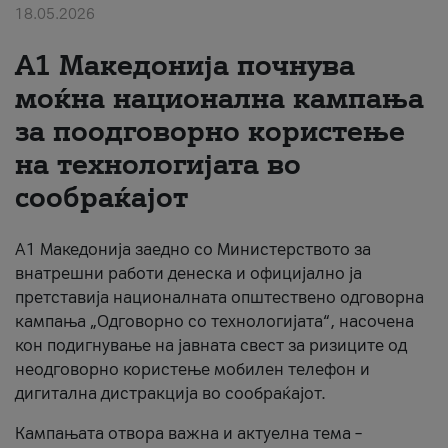
18.05.2026
За нас
A1 Македонија почнува
#ПодобарОнлајн
моќна национална кампања
за поодговорно користење
на технологијата во
сообраќајот
A1 Македонија заедно со Министерството за
внатрешни работи денеска и официјално ја
претставија националната општествено одговорна
кампања „Одговорно со технологијата“, насочена
кон подигнување на јавната свест за ризиците од
неодговорно користење мобилен телефон и
дигитална дистракција во сообраќајот.
Кампањата отвора важна и актуелна тема –