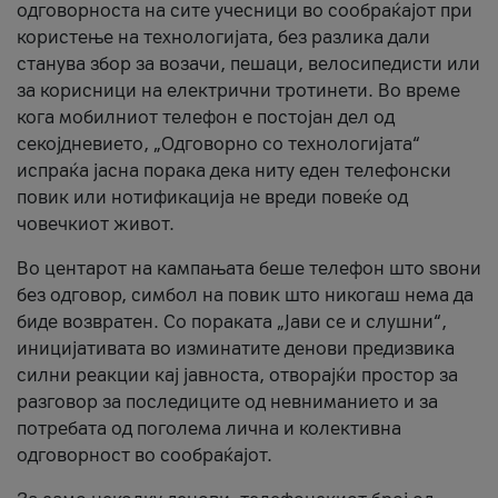
одговорноста на сите учесници во сообраќајот при
користење на технологијата, без разлика дали
станува збор за возачи, пешаци, велосипедисти или
за корисници на електрични тротинети. Во време
кога мобилниот телефон е постојан дел од
секојдневието, „Одговорно со технологијата“
испраќа јасна порака дека ниту еден телефонски
повик или нотификација не вреди повеќе од
човечкиот живот.
Во центарот на кампањата беше телефон што ѕвони
без одговор, симбол на повик што никогаш нема да
биде возвратен. Со пораката „Јави се и слушни“,
иницијативата во изминатите денови предизвика
силни реакции кај јавноста, отворајќи простор за
разговор за последиците од невниманието и за
потребата од поголема лична и колективна
одговорност во сообраќајот.