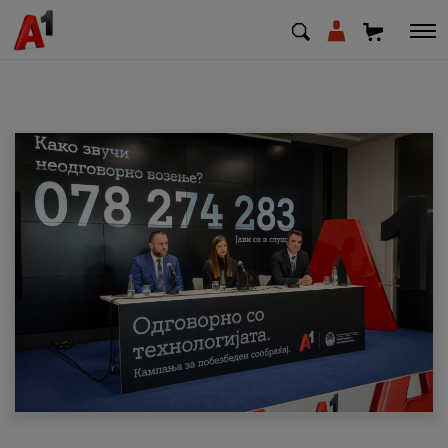
МК
EN
SQ
Приватни
Деловни
Поддршка
Надополни кредит
Плати сметка