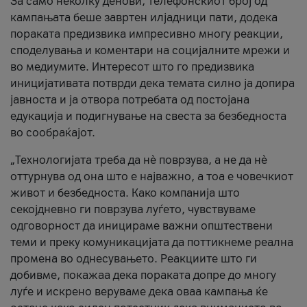
За само неколку денови, телефонскиот број од
кампањата беше завртен илјадници пати, додека
пораката предизвика импресивно многу реакции,
споделувања и коментари на социјалните мрежи и
во медиумите. Интересот што го предизвика
иницијативата потврди дека темата силно ја допира
јавноста и ја отвора потребата од постојана
едукација и подигнување на свеста за безбедноста
во сообраќајот.
„Технологијата треба да нè поврзува, а не да нè
оттурнува од она што е најважно, а тоа е човечкиот
живот и безбедноста. Како компанија што
секојдневно ги поврзува луѓето, чувствуваме
одговорност да иницираме важни општествени
теми и преку комуникацијата да поттикнеме реална
промена во однесувањето. Реакциите што ги
добивме, покажаа дека пораката допре до многу
луѓе и искрено веруваме дека оваа кампања ќе