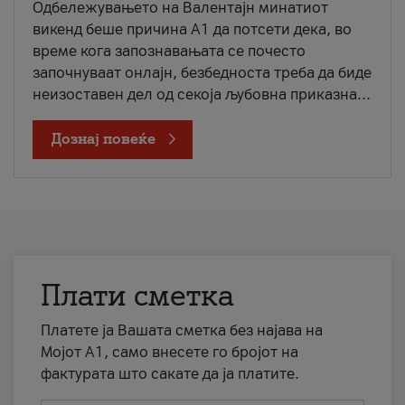
Одбележувањето на Валентајн минатиот
викенд беше причина А1 да потсети дека, во
време кога запознавањата се почесто
започнуваат онлајн, безбедноста треба да биде
неизоставен дел од секоја љубовна приказна...
Дознај повеќе
Плати сметка
Платете ја Вашата сметка без најава на
Мојот А1, само внесете го бројот на
фактурата што сакате да ја платите.