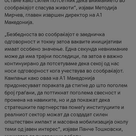
остане како силен потсетник дека вниманието во
сообраќајот спасува животи“, изјави Методија
Мирчев, главен извршен директор на А1
Македонија.
„Безбедноста во сообраќајот е заедничка
одговорност и токму затоа ваквите иницијативи
имаат особено значење. Една секунда невнимание
може да има трајни последици, па затоа е важно
континуирано да потсетуваме дека секој од нас
носи одговорност кога учествува во сообраќајот.
Кампањи како оваа на A1 Македонија
придонесуваат пораката да стигне до што поголем
број граѓани, да поттикнат поголема свесност и
промена на навиките, но и да покажат дека
стратешките партнерства помеѓу институциите и
реалниот сектор можат да создадат силен
општествен импакт и масовна мобилизација околу
теми од јавен интерес“, изјави Панче Тошковски,