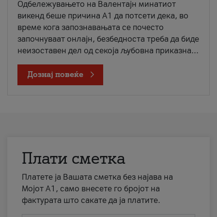
Одбележувањето на Валентајн минатиот
викенд беше причина А1 да потсети дека, во
време кога запознавањата се почесто
започнуваат онлајн, безбедноста треба да биде
неизоставен дел од секоја љубовна приказна...
Дознај повеќе
Плати сметка
Платете ја Вашата сметка без најава на
Мојот А1, само внесете го бројот на
фактурата што сакате да ја платите.