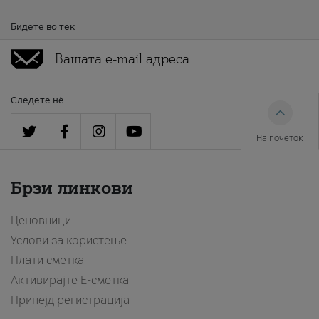
Бидете во тек
Следете нè
На почеток
Брзи линкови
Ценовници
Услови за користење
Плати сметка
Активирајте Е-сметка
Припејд регистрација