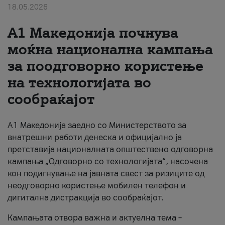
18.05.2026
За нас
A1 Македонија почнува
#ПодобарОнлајн
моќна национална кампања
за поодговорно користење
на технологијата во
сообраќајот
A1 Македонија заедно со Министерството за
внатрешни работи денеска и официјално ја
претставија националната општествено одговорна
кампања „Одговорно со технологијата“, насочена
кон подигнување на јавната свест за ризиците од
неодговорно користење мобилен телефон и
дигитална дистракција во сообраќајот.
Кампањата отвора важна и актуелна тема –