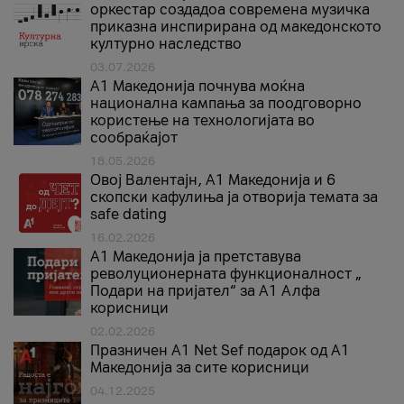
оркестар создадоа современа музичка
приказна инспирирана од македонското
културно наследство
03.07.2026
A1 Македонија почнува моќна
национална кампања за поодговорно
користење на технологијата во
сообраќајот
18.05.2026
Овој Валентајн, A1 Македонија и 6
скопски кафулиња ја отворија темата за
safe dating
16.02.2026
А1 Македонија ја претставува
револуционерната функционалност „
Подари на пријател“ за А1 Алфа
корисници
02.02.2026
Празничен A1 Net Sеf подарок од А1
Македонија за сите корисници
04.12.2025