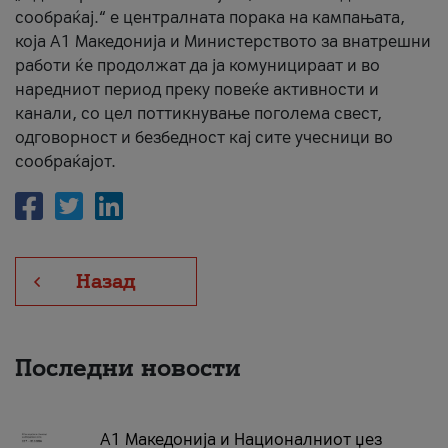
сообраќај.“ е централната порака на кампањата,
која A1 Македонија и Министерството за внатрешни
работи ќе продолжат да ја комуницираат и во
наредниот период преку повеќе активности и
канали, со цел поттикнување поголема свест,
одговорност и безбедност кај сите учесници во
сообраќајот.
Назад
Последни новости
А1 Македонија и Националниот џез