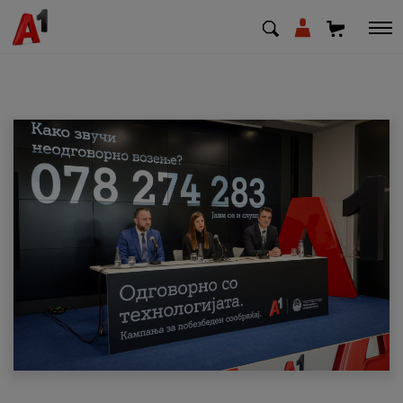
МК
EN
SQ
Приватни
Деловни
Поддршка
Надополни кредит
Плати сметка