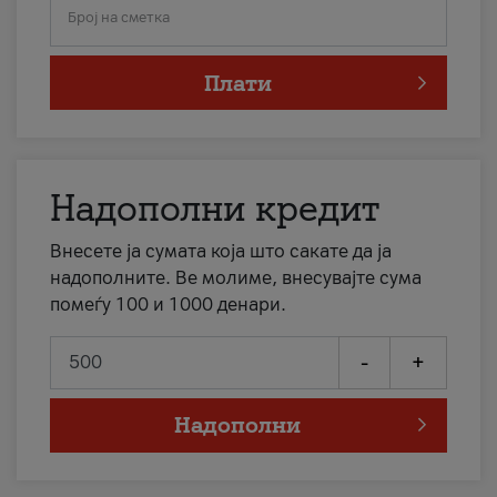
Број на сметка
Плати
Надополни кредит
Внесете ја сумата која што сакате да ја
надополните. Ве молиме, внесувајте сума
помеѓу 100 и 1000 денари.
-
+
Надополни