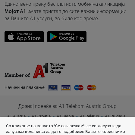
Единствено преку бесплатната мобилна апликација
Мојот A1
имате пристап до сите важни информации
за Вашите A1 услуги, во било кое време.
Member of
Начини на плаќање
Дознај повеќе за A1 Telekom Austria Group
A1 Austria
A1 Croatia
A1 Serbia
A1 Belarus
A1 Bulgaria
A1 Slovenia
A1 Digital
Со кликање на копчето "Се согласувам", се согласувате да
зачуваме колачиња за да го подобриме Вашето корисничко