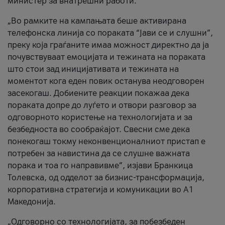
министер за внатрешни работи.
„Во рамките на кампањата беше активирана
телефонска линија со пораката “Јави се и слушни”,
преку која граѓаните имаа можност директно да ја
почувствуваат емоцијата и тежината на пораката
што стои зад иницијативата и тежината на
моментот кога еден повик останува неодговорен
засекогаш. Добиените реакции покажаа дека
пораката допре до луѓето и отвори разговор за
одговорното користење на технологијата и за
безбедноста во сообраќајот. Свесни сме дека
понекогаш токму неконвенционалниот пристап е
потребен за навистина да се слушне важната
порака и тоа го направивме”, изјави Бранкица
Толевска, од одделот за бизнис-трансформација,
корпоративна стратегија и комуникации во А1
Македонија.
„Одговорно со технологијата, за побезбеден