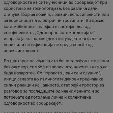
одговорноста на сите учесници во сообраќајот при
користење на технологијата, без разлика дали
станува збор за возачи, пешаци, велосипедисти или
за корисници на електрични тротинети. Во време
кога мобилниот телефон е постојан дел од
секојдневието, „Одговорно со технологијата“
испраќа јасна порака дека ниту еден телефонски
повик или нотификација не вреди повеќе од
човечкиот живот.
Во центарот на кампањата беше телефон што ѕвони
без одговор, симбол на повик што никогаш нема да
биде возвратен. Со пораката „Јави се и слушни“,
иницијативата во изминатите денови предизвика
силни реакции кај јавноста, отворајќи простор за
разговор за последиците од невниманието и за
потребата од поголема лична и колективна
одговорност во сообраќајот.