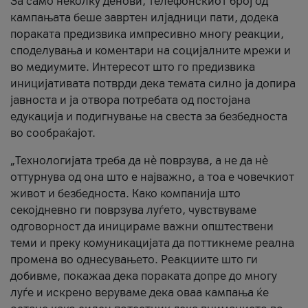
За само неколку денови, телефонскиот број од
кампањата беше завртен илјадници пати, додека
пораката предизвика импресивно многу реакции,
споделувања и коментари на социјалните мрежи и
во медиумите. Интересот што го предизвика
иницијативата потврди дека темата силно ја допира
јавноста и ја отвора потребата од постојана
едукација и подигнување на свеста за безбедноста
во сообраќајот.
„Технологијата треба да нè поврзува, а не да нè
оттурнува од она што е најважно, а тоа е човечкиот
живот и безбедноста. Како компанија што
секојдневно ги поврзува луѓето, чувствуваме
одговорност да иницираме важни општествени
теми и преку комуникацијата да поттикнеме реална
промена во однесувањето. Реакциите што ги
добивме, покажаа дека пораката допре до многу
луѓе и искрено веруваме дека оваа кампања ќе