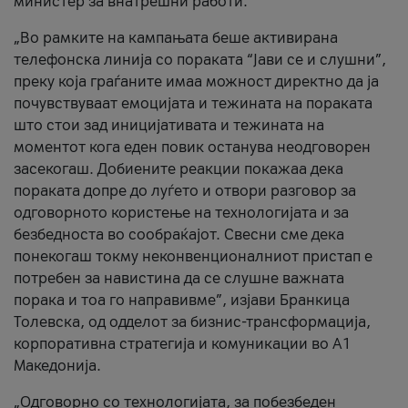
министер за внатрешни работи.
„Во рамките на кампањата беше активирана
телефонска линија со пораката “Јави се и слушни”,
преку која граѓаните имаа можност директно да ја
почувствуваат емоцијата и тежината на пораката
што стои зад иницијативата и тежината на
моментот кога еден повик останува неодговорен
засекогаш. Добиените реакции покажаа дека
пораката допре до луѓето и отвори разговор за
одговорното користење на технологијата и за
безбедноста во сообраќајот. Свесни сме дека
понекогаш токму неконвенционалниот пристап е
потребен за навистина да се слушне важната
порака и тоа го направивме”, изјави Бранкица
Толевска, од одделот за бизнис-трансформација,
корпоративна стратегија и комуникации во А1
Македонија.
„Одговорно со технологијата, за побезбеден