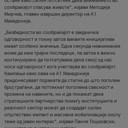
остане како силен потсетник дека вниманието во
сообраќајот спасува животи“, изјави Методија
Мирчев, главен извршен директор на А1
Македонија.
„Безбедноста во сообраќајот е заедничка
одговорност и токму затоа ваквите иницијативи
имаат особено значење. Една секунда невнимание
може да има трајни последици, па затоа е важно
континуирано да потсетуваме дека секој од нас
носи одговорност кога учествува во сообраќајот.
Кампањи како оваа на A1 Македонија
придонесуваат пораката да стигне до што поголем
број граѓани, да поттикнат поголема свесност и
промена на навиките, но и да покажат дека
стратешките партнерства помеѓу институциите и
реалниот сектор можат да создадат силен
општествен импакт и масовна мобилизација околу
теми од јавен интерес“, изјави Панче Тошковски,