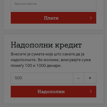
Број на сметка
Плати
Надополни кредит
Внесете ја сумата која што сакате да ја
надополните. Ве молиме, внесувајте сума
помеѓу 100 и 1000 денари.
-
+
Надополни