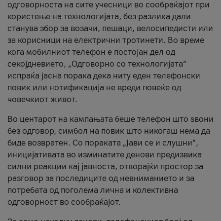
одговорноста на сите учесници во сообраќајот при
користење на технологијата, без разлика дали
станува збор за возачи, пешаци, велосипедисти или
за корисници на електрични тротинети. Во време
кога мобилниот телефон е постојан дел од
секојдневието, „Одговорно со технологијата“
испраќа јасна порака дека ниту еден телефонски
повик или нотификација не вреди повеќе од
човечкиот живот.
Во центарот на кампањата беше телефон што ѕвони
без одговор, симбол на повик што никогаш нема да
биде возвратен. Со пораката „Јави се и слушни“,
иницијативата во изминатите денови предизвика
силни реакции кај јавноста, отворајќи простор за
разговор за последиците од невниманието и за
потребата од поголема лична и колективна
одговорност во сообраќајот.