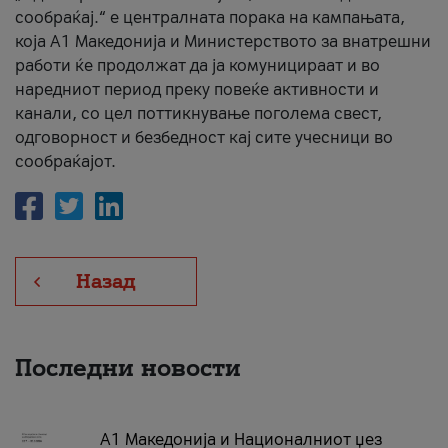
сообраќај.“ е централната порака на кампањата,
која A1 Македонија и Министерството за внатрешни
работи ќе продолжат да ја комуницираат и во
наредниот период преку повеќе активности и
канали, со цел поттикнување поголема свест,
одговорност и безбедност кај сите учесници во
сообраќајот.
Назад
Последни новости
А1 Македонија и Националниот џез