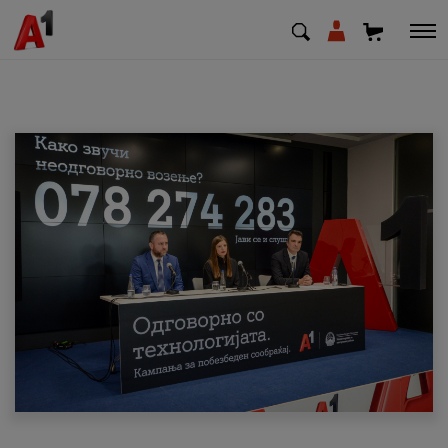
МК
EN
SQ
Приватни
Деловни
Поддршка
Надополни кредит
Плати сметка