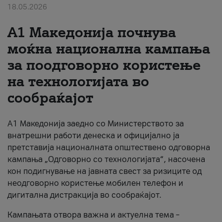
18.05.2026
За нас
A1 Македонија почнува
#ПодобарОнлајн
моќна национална кампања
за поодговорно користење
на технологијата во
сообраќајот
A1 Македонија заедно со Министерството за
внатрешни работи денеска и официјално ја
претставија националната општествено одговорна
кампања „Одговорно со технологијата“, насочена
кон подигнување на јавната свест за ризиците од
неодговорно користење мобилен телефон и
дигитална дистракција во сообраќајот.
Кампањата отвора важна и актуелна тема –