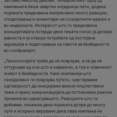
За само неколку денови, телефонскиот број од
кампањата беше завртен илјадници пати, додека
пораката предизвика импресивно многу реакции,
споделувања и коментари на социјалните мрежи и
во медиумите. Интересот што го предизвика
иницијативата потврди дека темата силно ја допира
јавноста и ја отвора потребата од постојана
едукација и подигнување на свеста за безбедноста
во сообраќајот.
„Технологијата треба да нè поврзува, а не да нè
оттурнува од она што е најважно, а тоа е човечкиот
живот и безбедноста. Како компанија што
секојдневно ги поврзува луѓето, чувствуваме
одговорност да иницираме важни општествени
теми и преку комуникацијата да поттикнеме реална
промена во однесувањето. Реакциите што ги
добивме, покажаа дека пораката допре до многу
луѓе и искрено веруваме дека оваа кампања ќе