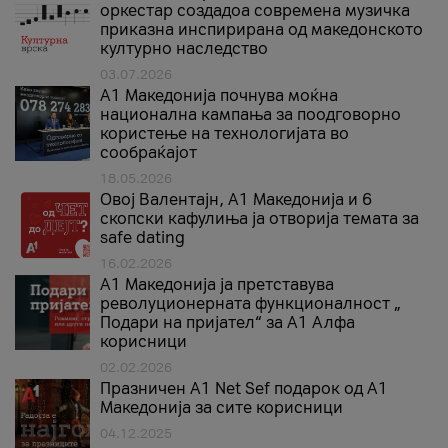
оркестар создадоа современа музичка
приказна инспирирана од македонското
културно наследство
03.07.2026
A1 Македонија почнува моќна
национална кампања за поодговорно
користење на технологијата во
сообраќајот
18.05.2026
Овој Валентајн, A1 Македонија и 6
скопски кафулиња ја отворија темата за
safe dating
16.02.2026
А1 Македонија ја претставува
револуционерната функционалност „
Подари на пријател“ за А1 Алфа
корисници
02.02.2026
Празничен A1 Net Sеf подарок од А1
Македонија за сите корисници
04.12.2025