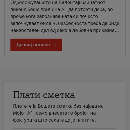
Одбележувањето на Валентајн минатиот
викенд беше причина А1 да потсети дека, во
време кога запознавањата се почесто
започнуваат онлајн, безбедноста треба да биде
неизоставен дел од секоја љубовна приказна...
Дознај повеќе
Плати сметка
Платете ја Вашата сметка без најава на
Мојот А1, само внесете го бројот на
фактурата што сакате да ја платите.