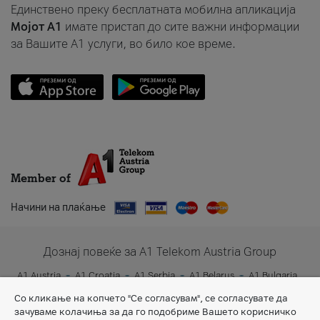
Единствено преку бесплатната мобилна апликација
Мојот A1
имате пристап до сите важни информации
за Вашите A1 услуги, во било кое време.
Member of
Начини на плаќање
Дознај повеќе за A1 Telekom Austria Group
A1 Austria
A1 Croatia
A1 Serbia
A1 Belarus
A1 Bulgaria
A1 Slovenia
A1 Digital
Со кликање на копчето "Се согласувам", се согласувате да
зачуваме колачиња за да го подобриме Вашето корисничко