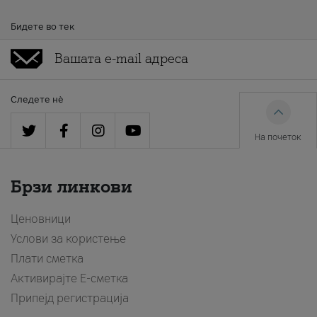
Бидете во тек
Следете нè
На почеток
Брзи линкови
Ценовници
Услови за користење
Плати сметка
Активирајте Е-сметка
Припејд регистрација