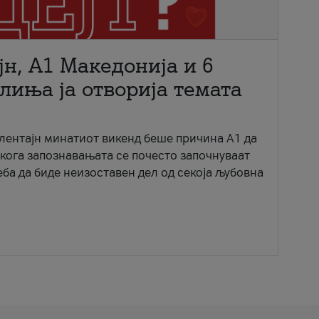
јн, A1 Македонија и 6
лиња ја отворија темата
ентајн минатиот викенд беше причина А1 да
 кога запознавањата се почесто започнуваат
еба да биде неизоставен дел од секоја љубовна