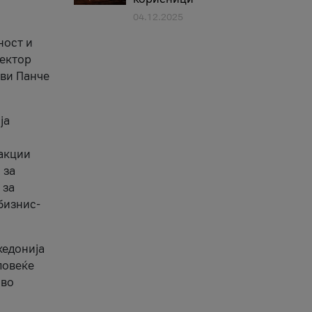
04.12.2025
1
ност и
сектор
ави Панче
ја
еакции
 за
 за
бизнис-
кедонија
повеќе
 во