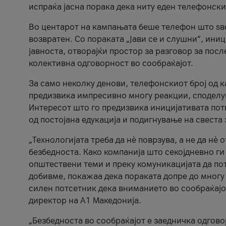
испраќа јасна порака дека ниту еден телефонск
Во центарот на кампањата беше телефон што ѕво
возвратен. Со пораката „Јави се и слушни“, ини
јавноста, отворајќи простор за разговор за пос
колективна одговорност во сообраќајот.
За само неколку денови, телефонскиот број од 
предизвика импресивно многу реакции, споделу
Интересот што го предизвика иницијативата потв
од постојана едукација и подигнување на свеста 
„Технологијата треба да нè поврзува, а не да нè 
безбедноста. Како компанија што секојдневно г
општествени теми и преку комуникацијата да по
добивме, покажаа дека пораката допре до многу 
силен потсетник дека вниманието во сообраќајо
директор на А1 Македонија.
„Безбедноста во сообраќајот е заедничка одгов