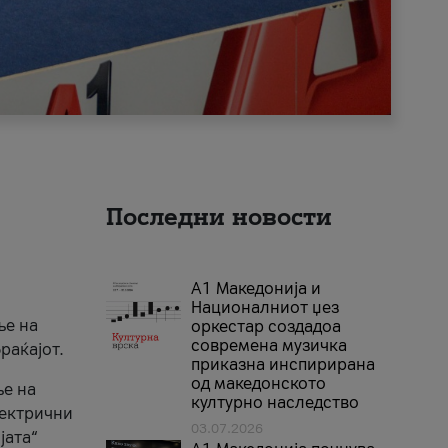
Последни новости
А1 Македонија и
Националниот џез
ње на
оркестар создадоа
современа музичка
раќајот.
приказна инспирирана
од македонското
ње на
културно наследство
лектрични
03.07.2026
јата“