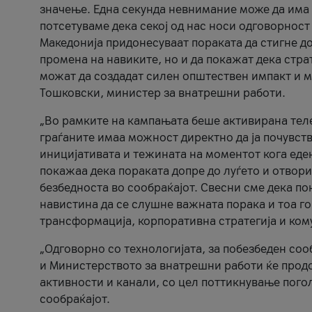
значење. Една секунда невнимание може да има 
потсетуваме дека секој од нас носи одговорност
Македонија придонесуваат пораката да стигне до
промена на навиките, но и да покажат дека стр
можат да создадат силен општествен импакт и м
Тошковски, министер за внатрешни работи.
„Во рамките на кампањата беше активирана телеф
граѓаните имаа можност директно да ја почувств
иницијативата и тежината на моментот кога еде
покажаа дека пораката допре до луѓето и отвори
безбедноста во сообраќајот. Свесни сме дека п
навистина да се слушне важната порака и тоа го
трансформација, корпоративна стратегија и ком
„Одговорно со технологијата, за побезбеден соо
и Министерството за внатрешни работи ќе продо
активности и канали, со цел поттикнување погол
сообраќајот.