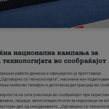
ќна национална кампања за
технологијата во сообраќајот
трешни работи денеска и официјално ја претставија
Одговорно со технологијата“, насочена кон подигнува
стење мобилен телефон и дигитална дистракција во сооб
ворноста на сите учесници во сообраќајот при користе
а возачи, пешаци, велосипедисти или за корисници на е
остојан дел од секојдневието, „Одговорно со технологи