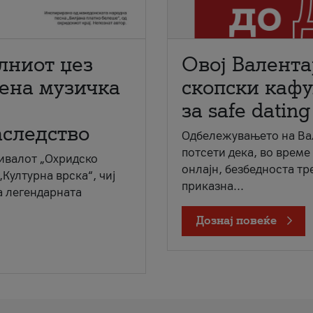
лниот џез
Овој Валента
мена музичка
скопски кафу
за safe dating
аследство
Одбележувањето на Вал
потсети дека, во време
ивалот „Охридско
онлајн, безбедноста тр
„Културна врска“, чиј
приказна...
а легендарната
Дознај повеќе