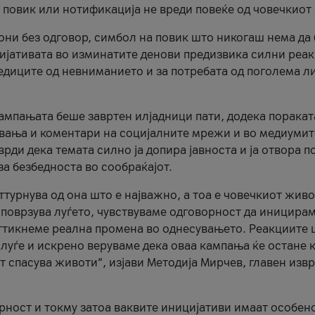
и повик или нотификација не вреди повеќе од човечкиот
ни без одговор, симбол на повик што никогаш нема да
цијативата во изминатите денови предизвика силни реак
ледиците од невниманието и за потребата од поголема л
кампањата беше завртен илјадници пати, додека поракат
вања и коментари на социјалните мрежи и во медиумит
рди дека темата силно ја допира јавноста и ја отвора п
за безбедноста во сообраќајот.
оттурнува од она што е најважно, а тоа е човечкиот живо
и поврзува луѓето, чувствуваме одговорност да иницира
ттикнеме реална промена во однесувањето. Реакциите 
луѓе и искрено веруваме дека оваа кампања ќе остане 
т спасува животи“, изјави Методија Мирчев, главен изв
орност и токму затоа ваквите иницијативи имаат особен