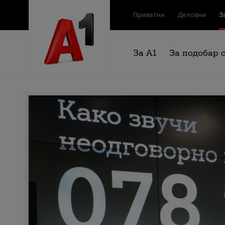
Приватни
Деловни
З
За А1
За подобар 