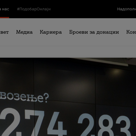
а нас
#ПодобарОнлајн
Надополн
свет
Медиа
Кариера
Броеви за донации
Кон