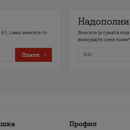
Надополни
 А1, само внесете го
Внесете ја сумата кој
.
внесувајте сума помеѓ
Плати
ршка
Профил