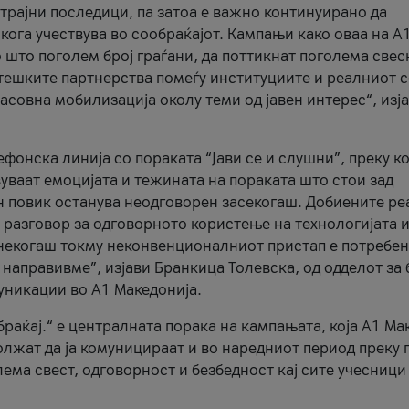
трајни последици, па затоа е важно континуирано да
 кога учествува во сообраќајот. Кампањи како оваа на A
 што поголем број граѓани, да поттикнат поголема свес
атешките партнерства помеѓу институциите и реалниот 
асовна мобилизација околу теми од јавен интерес“, изј
онска линија со пораката “Јави се и слушни”, преку ко
уваат емоцијата и тежината на пораката што стои зад
н повик останува неодговорен засекогаш. Добиените р
 разговор за одговорното користење на технологијата и
онекогаш токму неконвенционалниот пристап е потребен
 направивме”, изјави Бранкица Толевска, од одделот за 
уникации во А1 Македонија.
браќај.“ е централната порака на кампањата, која A1 Ма
лжат да ја комуницираат и во наредниот период преку 
ема свест, одговорност и безбедност кај сите учесници