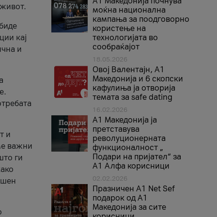
A1 Македонија почнува
 живот.
моќна национална
кампања за поодговорно
 биде
користење на
ции кај
технологијата во
сообраќајот
ична и
18.05.2026
Овој Валентајн, A1
Македонија и 6 скопски
а
кафулиња ја отворија
е.
темата за safe dating
отребата
16.02.2026
А1 Македонија ја
претставува
т и
револуционерната
ме важни
функционалност „
Подари на пријател“ за
што ги
А1 Алфа корисници
како
02.02.2026
ршен
Празничен A1 Net Sеf
подарок од А1
Македонија за сите
о
корисници