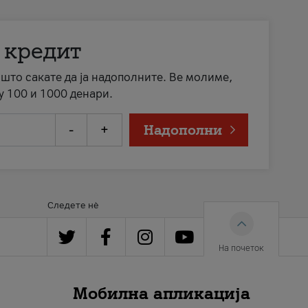
 кредит
а што сакате да ја надополните. Ве молиме,
у 100 и 1000 денари.
-
+
Надополни
Следете нè
На почеток
Мобилна апликација