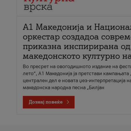
А1 Македонија и Национа
оркестар создадоа совре
приказна инспирирана од
македонското културно н
Во пресрет на овогодишното издание на фест
лето“, А1 Македонија ја претстави кампањата 
централен дел е новата џез-интерпретација н
македонска народна песна „Билјан
Дознај повеќе