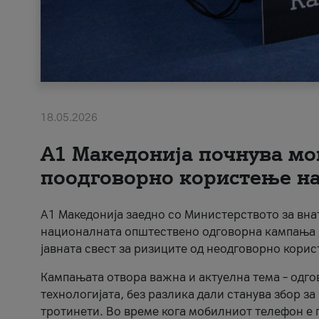
18.05.2026
A1 Македонија почнува мо
поодговорно користење на 
A1 Македонија заедно со Министерството за вна
националната општествено одговорна кампања „
јавната свест за ризиците од неодговорно кори
Кампањата отвора важна и актуелна тема – одго
технологијата, без разлика дали станува збор з
тротинети. Во време кога мобилниот телефон е п