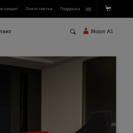
и кредит
Плати сметка
Поддршка
МК
такт
Мојот A1