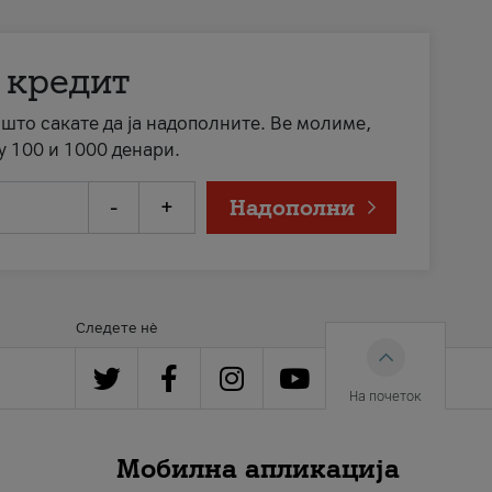
 кредит
а што сакате да ја надополните. Ве молиме,
у 100 и 1000 денари.
-
+
Надополни
Следете нè
На почеток
Мобилна апликација