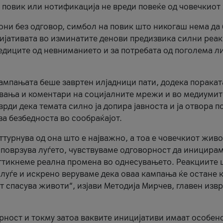
и повик или нотификација не вреди повеќе од човечкиот
ни без одговор, симбол на повик што никогаш нема да
цијативата во изминатите денови предизвика силни реак
ледиците од невниманието и за потребата од поголема л
кампањата беше завртен илјадници пати, додека поракат
вања и коментари на социјалните мрежи и во медиумит
рди дека темата силно ја допира јавноста и ја отвора п
за безбедноста во сообраќајот.
оттурнува од она што е најважно, а тоа е човечкиот живо
и поврзува луѓето, чувствуваме одговорност да иницира
ттикнеме реална промена во однесувањето. Реакциите 
луѓе и искрено веруваме дека оваа кампања ќе остане 
т спасува животи“, изјави Методија Мирчев, главен изв
орност и токму затоа ваквите иницијативи имаат особен