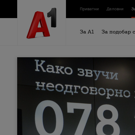
Приватни
Деловни
З
За А1
За подобар 