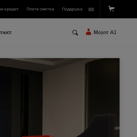
и кредит
Плати сметка
Поддршка
МК
такт
Мојот A1