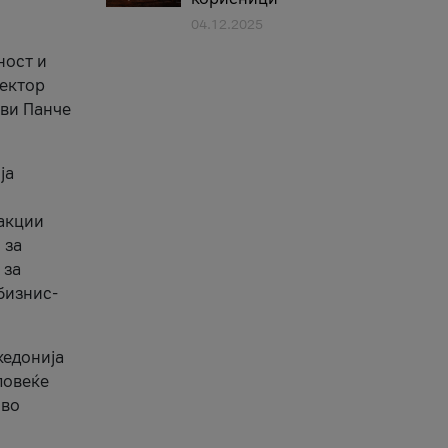
04.12.2025
1
ност и
сектор
ави Панче
ја
еакции
 за
 за
бизнис-
кедонија
повеќе
 во