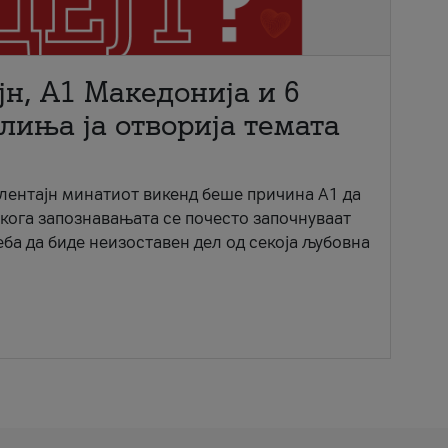
јн, A1 Македонија и 6
лиња ја отворија темата
ентајн минатиот викенд беше причина А1 да
 кога запознавањата се почесто започнуваат
еба да биде неизоставен дел од секоја љубовна