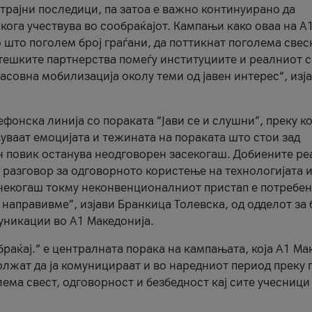
трајни последици, па затоа е важно континуирано да
 кога учествува во сообраќајот. Кампањи како оваа на A
 што поголем број граѓани, да поттикнат поголема свес
атешките партнерства помеѓу институциите и реалниот 
асовна мобилизација околу теми од јавен интерес“, изј
онска линија со пораката “Јави се и слушни”, преку ко
уваат емоцијата и тежината на пораката што стои зад
н повик останува неодговорен засекогаш. Добиените р
 разговор за одговорното користење на технологијата и
онекогаш токму неконвенционалниот пристап е потребен
 направивме”, изјави Бранкица Толевска, од одделот за 
уникации во А1 Македонија.
браќај.“ е централната порака на кампањата, која A1 Ма
лжат да ја комуницираат и во наредниот период преку 
ема свест, одговорност и безбедност кај сите учесници