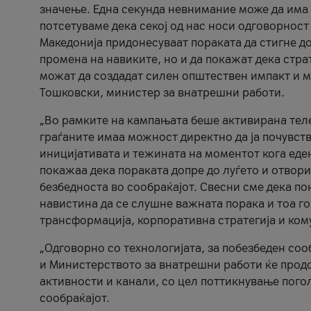
значење. Една секунда невнимание може да има 
потсетуваме дека секој од нас носи одговорност
Македонија придонесуваат пораката да стигне до
промена на навиките, но и да покажат дека стр
можат да создадат силен општествен импакт и м
Тошковски, министер за внатрешни работи.
„Во рамките на кампањата беше активирана телеф
граѓаните имаа можност директно да ја почувств
иницијативата и тежината на моментот кога еде
покажаа дека пораката допре до луѓето и отвори
безбедноста во сообраќајот. Свесни сме дека п
навистина да се слушне важната порака и тоа го
трансформација, корпоративна стратегија и ком
„Одговорно со технологијата, за побезбеден соо
и Министерството за внатрешни работи ќе продо
активности и канали, со цел поттикнување погол
сообраќајот.