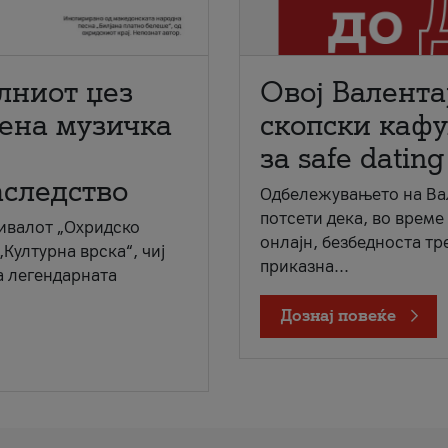
лниот џез
Овој Валента
мена музичка
скопски кафу
за safe dating
аследство
Одбележувањето на Вал
потсети дека, во време
ивалот „Охридско
онлајн, безбедноста тр
„Културна врска“, чиј
приказна...
а легендарната
Дознај повеќе