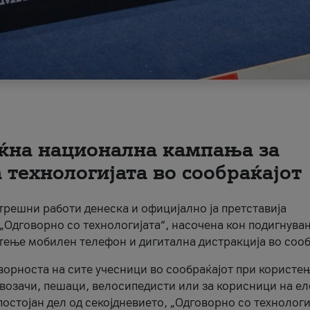
ќна национална кампања за
технологијата во сообраќајот
трешни работи денеска и официјално ја претставија
Одговорно со технологијата“, насочена кон подигнува
стење мобилен телефон и дигитална дистракција во сооб
ворноста на сите учесници во сообраќајот при користе
а возачи, пешаци, велосипедисти или за корисници на е
остојан дел од секојдневието, „Одговорно со технологи