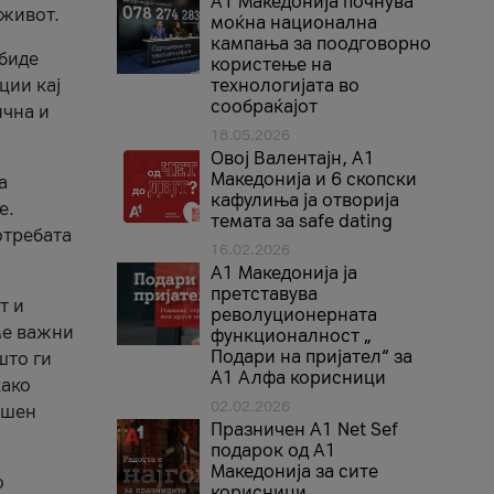
A1 Македонија почнува
 живот.
моќна национална
кампања за поодговорно
 биде
користење на
ции кај
технологијата во
сообраќајот
ична и
18.05.2026
Овој Валентајн, A1
Македонија и 6 скопски
а
кафулиња ја отворија
е.
темата за safe dating
отребата
16.02.2026
А1 Македонија ја
претставува
т и
револуционерната
ме важни
функционалност „
Подари на пријател“ за
што ги
А1 Алфа корисници
како
02.02.2026
ршен
Празничен A1 Net Sеf
подарок од А1
Македонија за сите
о
корисници