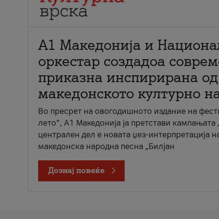
А1 Македонија и Национа
оркестар создадоа совре
приказна инспирирана од
македонското културно н
Во пресрет на овогодишното издание на фест
лето“, А1 Македонија ја претстави кампањата 
централен дел е новата џез-интерпретација н
македонска народна песна „Билјан
Дознај повеќе