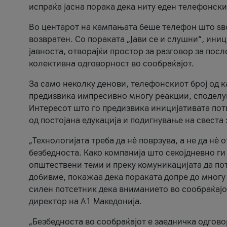
испраќа јасна порака дека ниту еден телефонск
Во центарот на кампањата беше телефон што ѕво
возвратен. Со пораката „Јави се и слушни“, ини
јавноста, отворајќи простор за разговор за пос
колективна одговорност во сообраќајот.
За само неколку денови, телефонскиот број од 
предизвика импресивно многу реакции, споделу
Интересот што го предизвика иницијативата потв
од постојана едукација и подигнување на свеста 
„Технологијата треба да нè поврзува, а не да нè 
безбедноста. Како компанија што секојдневно г
општествени теми и преку комуникацијата да по
добивме, покажаа дека пораката допре до многу 
силен потсетник дека вниманието во сообраќајо
директор на А1 Македонија.
„Безбедноста во сообраќајот е заедничка одгов