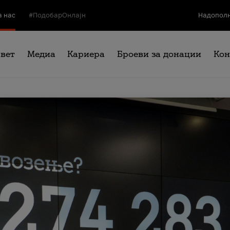
а нас
#ПодобарОнлајн
Надополн
свет
Медиа
Кариера
Броеви за донации
Кон