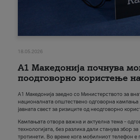
18.05.2026
A1 Македонија почнува мо
поодговорно користење на 
A1 Македонија заедно со Министерството за вна
националната општествено одговорна кампања „
јавната свест за ризиците од неодговорно кори
Кампањата отвора важна и актуелна тема – одго
технологијата, без разлика дали станува збор з
тротинети. Во време кога мобилниот телефон е п