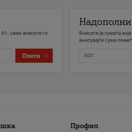
Надополни
 А1, само внесете го
Внесете ја сумата кој
.
внесувајте сума помеѓ
Плати
ршка
Профил