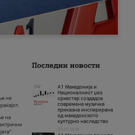
Последни новости
А1 Македонија и
Националниот џез
ње на
оркестар создадоа
современа музичка
раќајот.
приказна инспирирана
од македонското
ње на
културно наследство
лектрични
03.07.2026
јата“