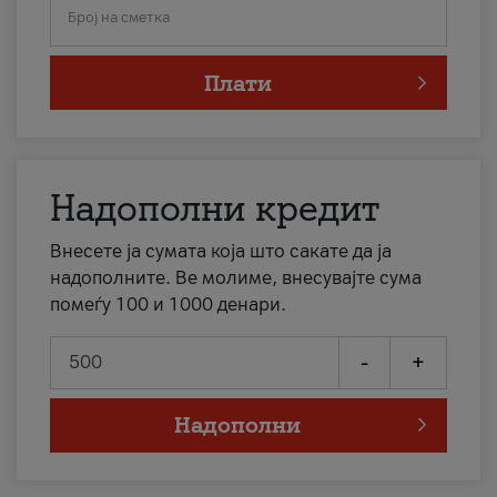
Број на сметка
Плати
Надополни кредит
Внесете ја сумата која што сакате да ја
надополните. Ве молиме, внесувајте сума
помеѓу 100 и 1000 денари.
-
+
Надополни