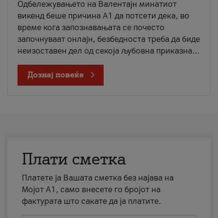
Одбележувањето на Валентајн минатиот
викенд беше причина А1 да потсети дека, во
време кога запознавањата се почесто
започнуваат онлајн, безбедноста треба да биде
неизоставен дел од секоја љубовна приказна...
Дознај повеќе
Плати сметка
Платете ја Вашата сметка без најава на
Мојот А1, само внесете го бројот на
фактурата што сакате да ја платите.