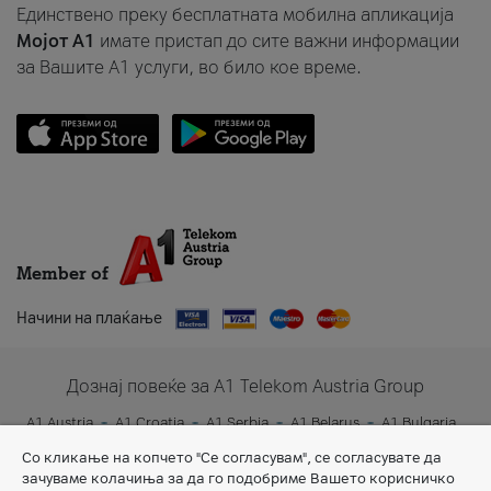
Единствено преку бесплатната мобилна апликација
Мојот A1
имате пристап до сите важни информации
за Вашите A1 услуги, во било кое време.
Member of
Начини на плаќање
Дознај повеќе за A1 Telekom Austria Group
A1 Austria
A1 Croatia
A1 Serbia
A1 Belarus
A1 Bulgaria
A1 Slovenia
A1 Digital
Со кликање на копчето "Се согласувам", се согласувате да
зачуваме колачиња за да го подобриме Вашето корисничко