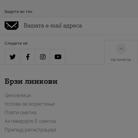
Бидете во тек
Следете нè
На почеток
Брзи линкови
Ценовници
Услови за користење
Плати сметка
Активирајте Е-сметка
Припејд регистрација