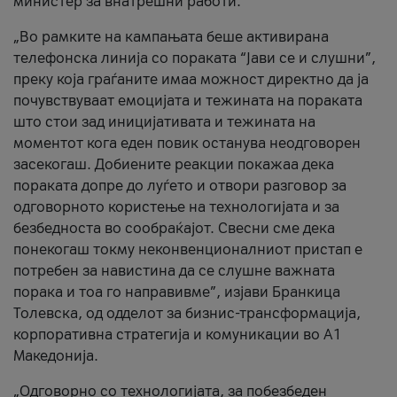
министер за внатрешни работи.
„Во рамките на кампањата беше активирана
телефонска линија со пораката “Јави се и слушни”,
преку која граѓаните имаа можност директно да ја
почувствуваат емоцијата и тежината на пораката
што стои зад иницијативата и тежината на
моментот кога еден повик останува неодговорен
засекогаш. Добиените реакции покажаа дека
пораката допре до луѓето и отвори разговор за
одговорното користење на технологијата и за
безбедноста во сообраќајот. Свесни сме дека
понекогаш токму неконвенционалниот пристап е
потребен за навистина да се слушне важната
порака и тоа го направивме”, изјави Бранкица
Толевска, од одделот за бизнис-трансформација,
корпоративна стратегија и комуникации во А1
Македонија.
„Одговорно со технологијата, за побезбеден