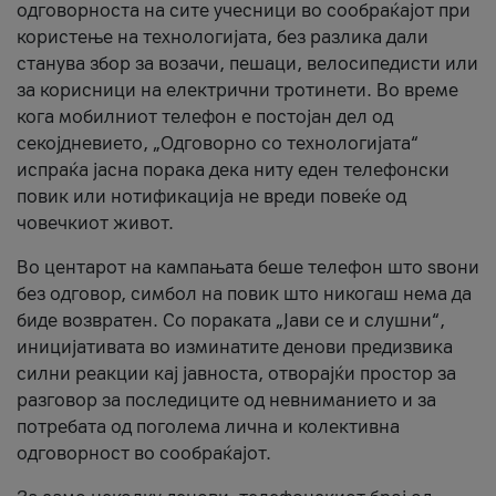
одговорноста на сите учесници во сообраќајот при
користење на технологијата, без разлика дали
станува збор за возачи, пешаци, велосипедисти или
за корисници на електрични тротинети. Во време
кога мобилниот телефон е постојан дел од
секојдневието, „Одговорно со технологијата“
испраќа јасна порака дека ниту еден телефонски
повик или нотификација не вреди повеќе од
човечкиот живот.
Во центарот на кампањата беше телефон што ѕвони
без одговор, симбол на повик што никогаш нема да
биде возвратен. Со пораката „Јави се и слушни“,
иницијативата во изминатите денови предизвика
силни реакции кај јавноста, отворајќи простор за
разговор за последиците од невниманието и за
потребата од поголема лична и колективна
одговорност во сообраќајот.