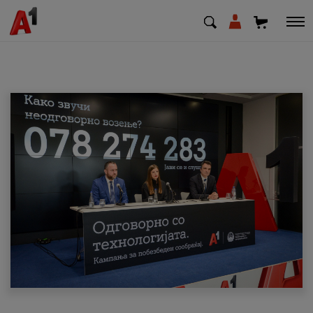
МК
EN
SQ
Приватни
Деловни
Поддршка
Надополни кредит
Плати сметка