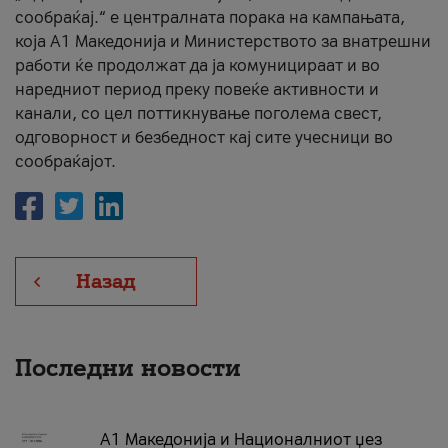
сообраќај.“ е централната порака на кампањата,
која A1 Македонија и Министерството за внатрешни
работи ќе продолжат да ја комуницираат и во
наредниот период преку повеќе активности и
канали, со цел поттикнување поголема свест,
одговорност и безбедност кај сите учесници во
сообраќајот.
Назад
Последни новости
А1 Македонија и Националниот џез