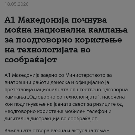
18.05.2026
За нас
A1 Македонија почнува
#ПодобарОнлајн
моќна национална кампања
за поодговорно користење
на технологијата во
сообраќајот
A1 Македонија заедно со Министерството за
внатрешни работи денеска и официјално ја
претставија националната општествено одговорна
кампања „Одговорно со технологијата“, насочена
кон подигнување на јавната свест за ризиците од
неодговорно користење мобилен телефон и
дигитална дистракција во сообраќајот.
Кампањата отвора важна и актуелна тема –