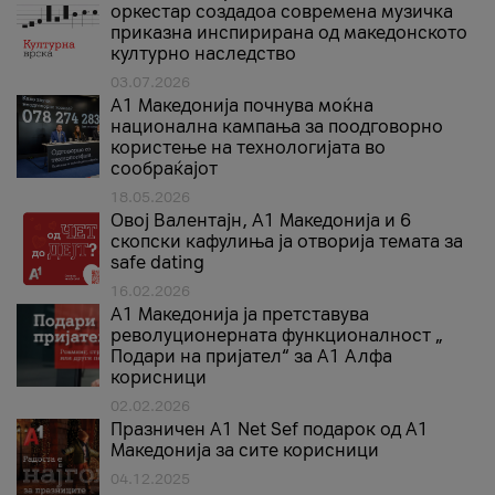
оркестар создадоа современа музичка
приказна инспирирана од македонското
културно наследство
03.07.2026
A1 Македонија почнува моќна
национална кампања за поодговорно
користење на технологијата во
сообраќајот
18.05.2026
Овој Валентајн, A1 Македонија и 6
скопски кафулиња ја отворија темата за
safe dating
16.02.2026
А1 Македонија ја претставува
револуционерната функционалност „
Подари на пријател“ за А1 Алфа
корисници
02.02.2026
Празничен A1 Net Sеf подарок од А1
Македонија за сите корисници
04.12.2025