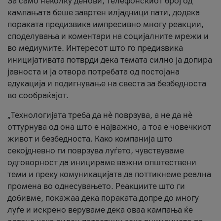
За само неколку денови, телефонскиот број од
кампањата беше завртен илјадници пати, додека
пораката предизвика импресивно многу реакции,
споделувања и коментари на социјалните мрежи и
во медиумите. Интересот што го предизвика
иницијативата потврди дека темата силно ја допира
јавноста и ја отвора потребата од постојана
едукација и подигнување на свеста за безбедноста
во сообраќајот.
„Технологијата треба да нè поврзува, а не да нè
оттурнува од она што е најважно, а тоа е човечкиот
живот и безбедноста. Како компанија што
секојдневно ги поврзува луѓето, чувствуваме
одговорност да иницираме важни општествени
теми и преку комуникацијата да поттикнеме реална
промена во однесувањето. Реакциите што ги
добивме, покажаа дека пораката допре до многу
луѓе и искрено веруваме дека оваа кампања ќе