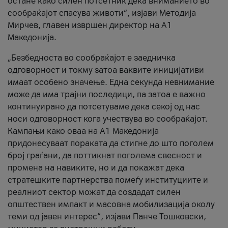
остане како силен потсетник дека вниманието во
сообраќајот спасува животи“, изјави Методија
Мирчев, главен извршен директор на А1
Македонија.
„Безбедноста во сообраќајот е заедничка
одговорност и токму затоа ваквите иницијативи
имаат особено значење. Една секунда невнимание
може да има трајни последици, па затоа е важно
континуирано да потсетуваме дека секој од нас
носи одговорност кога учествува во сообраќајот.
Кампањи како оваа на A1 Македонија
придонесуваат пораката да стигне до што поголем
број граѓани, да поттикнат поголема свесност и
промена на навиките, но и да покажат дека
стратешките партнерства помеѓу институциите и
реалниот сектор можат да создадат силен
општествен импакт и масовна мобилизација околу
теми од јавен интерес“, изјави Панче Тошковски,