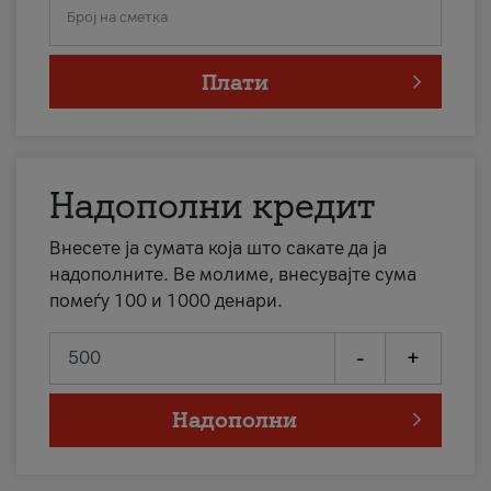
Број на сметка
Плати
Надополни кредит
Внесете ја сумата која што сакате да ја
надополните. Ве молиме, внесувајте сума
помеѓу 100 и 1000 денари.
-
+
Надополни