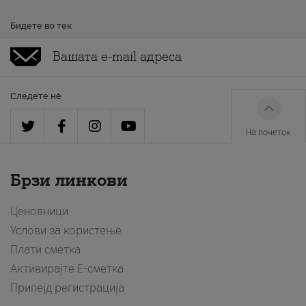
Бидете во тек
Следете нè
На почеток
Брзи линкови
Ценовници
Услови за користење
Плати сметка
Активирајте Е-сметка
Припејд регистрација