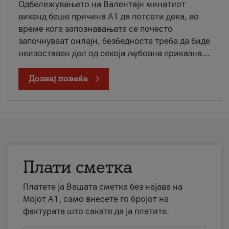
Одбележувањето на Валентајн минатиот
викенд беше причина А1 да потсети дека, во
време кога запознавањата се почесто
започнуваат онлајн, безбедноста треба да биде
неизоставен дел од секоја љубовна приказна...
Дознај повеќе
Плати сметка
Платете ја Вашата сметка без најава на
Мојот А1, само внесете го бројот на
фактурата што сакате да ја платите.