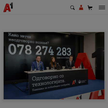
МК
EN
SQ
Приватни
Деловни
Поддршка
Надополни кредит
Плати сметка