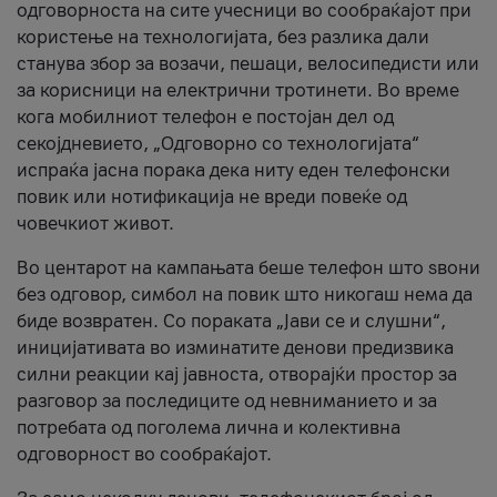
одговорноста на сите учесници во сообраќајот при
користење на технологијата, без разлика дали
станува збор за возачи, пешаци, велосипедисти или
за корисници на електрични тротинети. Во време
кога мобилниот телефон е постојан дел од
секојдневието, „Одговорно со технологијата“
испраќа јасна порака дека ниту еден телефонски
повик или нотификација не вреди повеќе од
човечкиот живот.
Во центарот на кампањата беше телефон што ѕвони
без одговор, симбол на повик што никогаш нема да
биде возвратен. Со пораката „Јави се и слушни“,
иницијативата во изминатите денови предизвика
силни реакции кај јавноста, отворајќи простор за
разговор за последиците од невниманието и за
потребата од поголема лична и колективна
одговорност во сообраќајот.