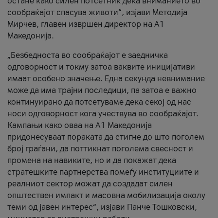
остане како силен потсетник дека вниманието во
сообраќајот спасува животи“, изјави Методија
Мирчев, главен извршен директор на А1
Македонија.
„Безбедноста во сообраќајот е заедничка
одговорност и токму затоа ваквите иницијативи
имаат особено значење. Една секунда невнимание
може да има трајни последици, па затоа е важно
континуирано да потсетуваме дека секој од нас
носи одговорност кога учествува во сообраќајот.
Кампањи како оваа на A1 Македонија
придонесуваат пораката да стигне до што поголем
број граѓани, да поттикнат поголема свесност и
промена на навиките, но и да покажат дека
стратешките партнерства помеѓу институциите и
реалниот сектор можат да создадат силен
општествен импакт и масовна мобилизација околу
теми од јавен интерес“, изјави Панче Тошковски,