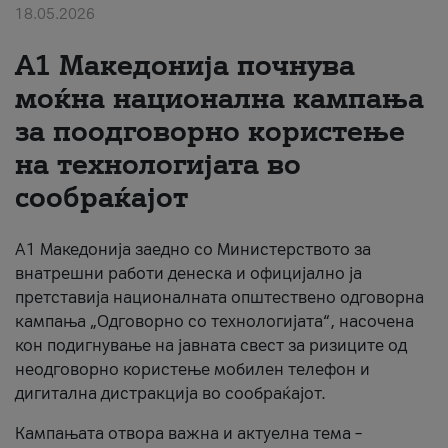
18.05.2026
За нас
A1 Македонија почнува
#ПодобарОнлајн
моќна национална кампања
за поодговорно користење
на технологијата во
сообраќајот
A1 Македонија заедно со Министерството за
внатрешни работи денеска и официјално ја
претставија националната општествено одговорна
кампања „Одговорно со технологијата“, насочена
кон подигнување на јавната свест за ризиците од
неодговорно користење мобилен телефон и
дигитална дистракција во сообраќајот.
Кампањата отвора важна и актуелна тема –