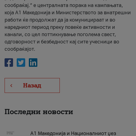
сообраќај.“ е централната порака на кампањата,
која A1 Македонија и Министерството за внатрешни
работи ќе продолжат да ја комуницираат и во
наредниот период преку повеќе активности и
канали, со цел поттикнување поголема свест,
одговорност и безбедност кај сите учесници во
сообраќајот.
Назад
Последни новости
А1 Македонија и Националниот џез