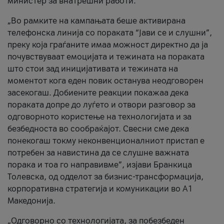
министер за внатрешни работи.
„Во рамките на кампањата беше активирана
телефонска линија со пораката “Јави се и слушни”,
преку која граѓаните имаа можност директно да ја
почувствуваат емоцијата и тежината на пораката
што стои зад иницијативата и тежината на
моментот кога еден повик останува неодговорен
засекогаш. Добиените реакции покажаа дека
пораката допре до луѓето и отвори разговор за
одговорното користење на технологијата и за
безбедноста во сообраќајот. Свесни сме дека
понекогаш токму неконвенционалниот пристап е
потребен за навистина да се слушне важната
порака и тоа го направивме”, изјави Бранкица
Толевска, од одделот за бизнис-трансформација,
корпоративна стратегија и комуникации во А1
Македонија.
„Одговорно со технологијата, за побезбеден