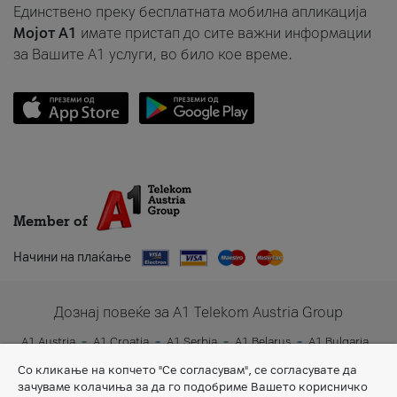
Единствено преку бесплатната мобилна апликација
Мојот A1
имате пристап до сите важни информации
за Вашите A1 услуги, во било кое време.
Member of
Начини на плаќање
Дознај повеќе за A1 Telekom Austria Group
A1 Austria
A1 Croatia
A1 Serbia
A1 Belarus
A1 Bulgaria
A1 Slovenia
A1 Digital
Со кликање на копчето "Се согласувам", се согласувате да
зачуваме колачиња за да го подобриме Вашето корисничко