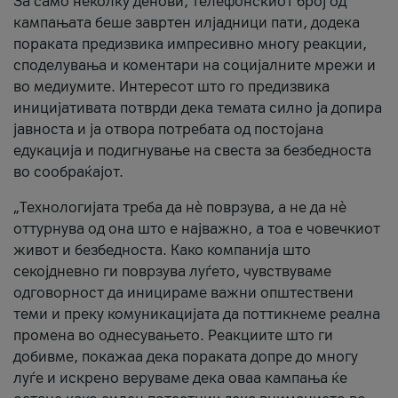
За само неколку денови, телефонскиот број од
кампањата беше завртен илјадници пати, додека
пораката предизвика импресивно многу реакции,
споделувања и коментари на социјалните мрежи и
во медиумите. Интересот што го предизвика
иницијативата потврди дека темата силно ја допира
јавноста и ја отвора потребата од постојана
едукација и подигнување на свеста за безбедноста
во сообраќајот.
„Технологијата треба да нè поврзува, а не да нè
оттурнува од она што е најважно, а тоа е човечкиот
живот и безбедноста. Како компанија што
секојдневно ги поврзува луѓето, чувствуваме
одговорност да иницираме важни општествени
теми и преку комуникацијата да поттикнеме реална
промена во однесувањето. Реакциите што ги
добивме, покажаа дека пораката допре до многу
луѓе и искрено веруваме дека оваа кампања ќе