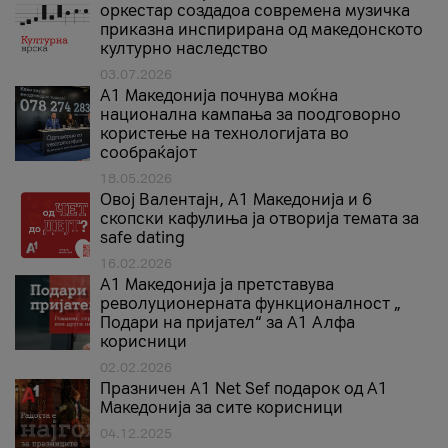
оркестар создадоа современа музичка
приказна инспирирана од македонското
културно наследство
03.07.2026
A1 Македонија почнува моќна
национална кампања за поодговорно
користење на технологијата во
сообраќајот
18.05.2026
Овој Валентајн, A1 Македонија и 6
скопски кафулиња ја отворија темата за
safe dating
16.02.2026
А1 Македонија ја претставува
револуционерната функционалност „
Подари на пријател“ за А1 Алфа
корисници
02.02.2026
Празничен A1 Net Sеf подарок од А1
Македонија за сите корисници
04.12.2025