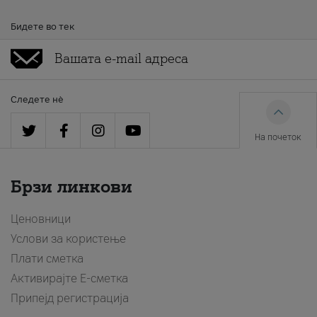
Бидете во тек
Следете нè
На почеток
Брзи линкови
Ценовници
Услови за користење
Плати сметка
Активирајте Е-сметка
Припејд регистрација