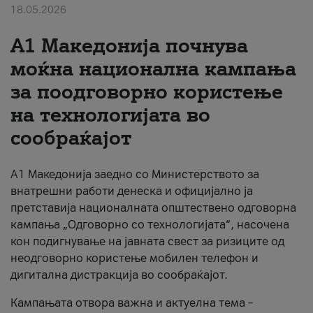
18.05.2026
За нас
A1 Македонија почнува
#ПодобарОнлајн
моќна национална кампања
за поодговорно користење
на технологијата во
сообраќајот
A1 Македонија заедно со Министерството за
внатрешни работи денеска и официјално ја
претставија националната општествено одговорна
кампања „Одговорно со технологијата“, насочена
кон подигнување на јавната свест за ризиците од
неодговорно користење мобилен телефон и
дигитална дистракција во сообраќајот.
Кампањата отвора важна и актуелна тема –