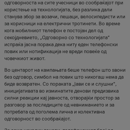
одговорноста на сите учесници во сообраќајот при
користење на технологијата, без разлика дали
станува збор за возачи, пешаци, велосипедисти или
за корисници на електрични тротинети. Во време
кога мобилниот телефон е постојан дел од
секојдневието, „Одговорно со технологијата“
испраќа јасна порака дека ниту еден телефонски
повик или нотификација не вреди повеќе од
човечкиот живот.
Во центарот на кампањата беше телефон што ѕвони
без одговор, симбол на повик што никогаш нема да
биде возвратен. Со пораката „Јави се и слушни“,
иницијативата во изминатите денови предизвика
силни реакции кај јавноста, отворајќи простор за
разговор за последиците од невниманието и за
потребата од поголема лична и колективна
одговорност во сообраќајот.