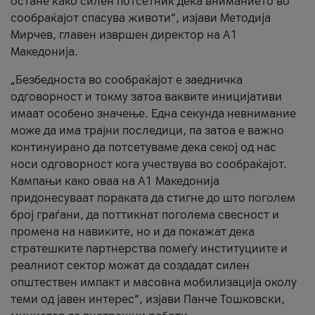
остане како силен потсетник дека вниманието во
сообраќајот спасува животи“, изјави Методија
Мирчев, главен извршен директор на А1
Македонија.
„Безбедноста во сообраќајот е заедничка
одговорност и токму затоа ваквите иницијативи
имаат особено значење. Една секунда невнимание
може да има трајни последици, па затоа е важно
континуирано да потсетуваме дека секој од нас
носи одговорност кога учествува во сообраќајот.
Кампањи како оваа на A1 Македонија
придонесуваат пораката да стигне до што поголем
број граѓани, да поттикнат поголема свесност и
промена на навиките, но и да покажат дека
стратешките партнерства помеѓу институциите и
реалниот сектор можат да создадат силен
општествен импакт и масовна мобилизација околу
теми од јавен интерес“, изјави Панче Тошковски,