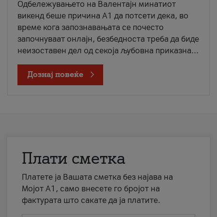
Одбележувањето на Валентајн минатиот
викенд беше причина А1 да потсети дека, во
време кога запознавањата се почесто
започнуваат онлајн, безбедноста треба да биде
неизоставен дел од секоја љубовна приказна...
Дознај повеќе
Плати сметка
Платете ја Вашата сметка без најава на
Мојот А1, само внесете го бројот на
фактурата што сакате да ја платите.