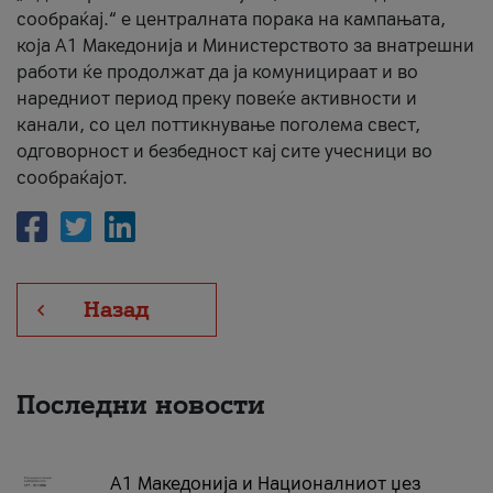
сообраќај.“ е централната порака на кампањата,
која A1 Македонија и Министерството за внатрешни
работи ќе продолжат да ја комуницираат и во
наредниот период преку повеќе активности и
канали, со цел поттикнување поголема свест,
одговорност и безбедност кај сите учесници во
сообраќајот.
Назад
Последни новости
А1 Македонија и Националниот џез