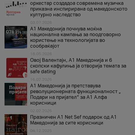
оркестар создадоа современа музичка
приказна инспирирана од македонското
културно наследство
03.07.2026
A1 Македонија почнува моќна
национална кампања за поодговорно
користење на технологијата во
сообраќајот
18.05.2026
Овој Валентајн, A1 Македонија и 6
скопски кафулиња ја отворија темата за
safe dating
16.02.2026
А1 Македонија ја претставува
револуционерната функционалност „
Подари на пријател“ за А1 Алфа
корисници
02.02.2026
Празничен A1 Net Sеf подарок од А1
Македонија за сите корисници
04.12.2025