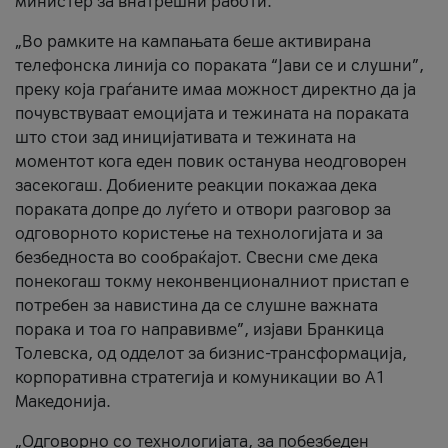
министер за внатрешни работи.
„Во рамките на кампањата беше активирана
телефонска линија со пораката “Јави се и слушни”,
преку која граѓаните имаа можност директно да ја
почувствуваат емоцијата и тежината на пораката
што стои зад иницијативата и тежината на
моментот кога еден повик останува неодговорен
засекогаш. Добиените реакции покажаа дека
пораката допре до луѓето и отвори разговор за
одговорното користење на технологијата и за
безбедноста во сообраќајот. Свесни сме дека
понекогаш токму неконвенционалниот пристап е
потребен за навистина да се слушне важната
порака и тоа го направивме”, изјави Бранкица
Толевска, од одделот за бизнис-трансформација,
корпоративна стратегија и комуникации во А1
Македонија.
„Одговорно со технологијата, за побезбеден