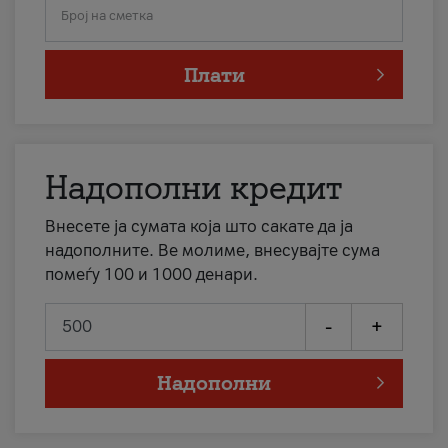
Број на сметка
Плати
Надополни кредит
Внесете ја сумата која што сакате да ја
надополните. Ве молиме, внесувајте сума
помеѓу 100 и 1000 денари.
-
+
Надополни