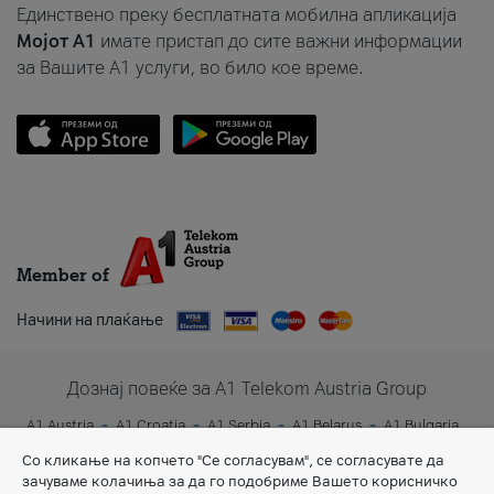
Единствено преку бесплатната мобилна апликација
Мојот A1
имате пристап до сите важни информации
за Вашите A1 услуги, во било кое време.
Member of
Начини на плаќање
Дознај повеќе за A1 Telekom Austria Group
A1 Austria
A1 Croatia
A1 Serbia
A1 Belarus
A1 Bulgaria
A1 Slovenia
A1 Digital
Со кликање на копчето "Се согласувам", се согласувате да
зачуваме колачиња за да го подобриме Вашето корисничко