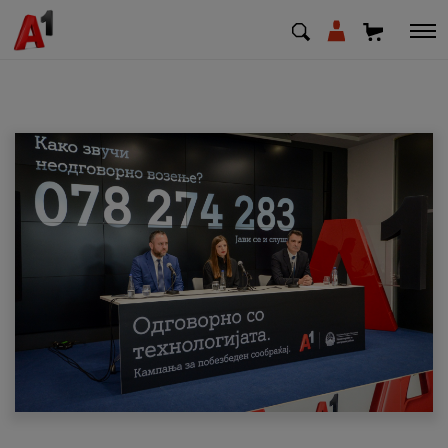
МК
EN
SQ
Приватни
Деловни
Поддршка
Надополни кредит
Плати сметка