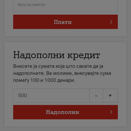
Број на сметка
Плати
Надополни кредит
Внесете ја сумата која што сакате да ја
надополните. Ве молиме, внесувајте сума
помеѓу 100 и 1000 денари.
-
+
Надополни