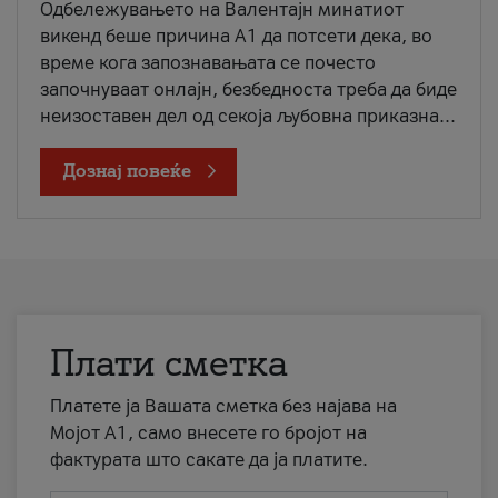
Одбележувањето на Валентајн минатиот
викенд беше причина А1 да потсети дека, во
време кога запознавањата се почесто
започнуваат онлајн, безбедноста треба да биде
неизоставен дел од секоја љубовна приказна...
Дознај повеќе
Плати сметка
Платете ја Вашата сметка без најава на
Мојот А1, само внесете го бројот на
фактурата што сакате да ја платите.