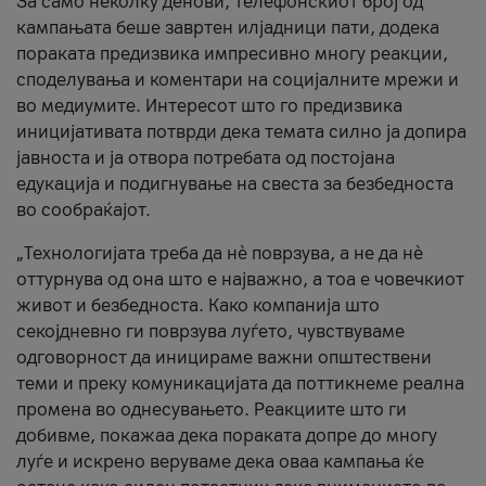
За само неколку денови, телефонскиот број од
кампањата беше завртен илјадници пати, додека
пораката предизвика импресивно многу реакции,
споделувања и коментари на социјалните мрежи и
во медиумите. Интересот што го предизвика
иницијативата потврди дека темата силно ја допира
јавноста и ја отвора потребата од постојана
едукација и подигнување на свеста за безбедноста
во сообраќајот.
„Технологијата треба да нè поврзува, а не да нè
оттурнува од она што е најважно, а тоа е човечкиот
живот и безбедноста. Како компанија што
секојдневно ги поврзува луѓето, чувствуваме
одговорност да иницираме важни општествени
теми и преку комуникацијата да поттикнеме реална
промена во однесувањето. Реакциите што ги
добивме, покажаа дека пораката допре до многу
луѓе и искрено веруваме дека оваа кампања ќе