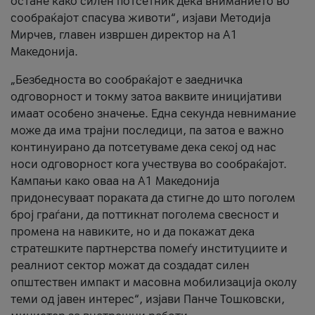
остане како силен потсетник дека вниманието во
сообраќајот спасува животи“, изјави Методија
Мирчев, главен извршен директор на А1
Македонија.
„Безбедноста во сообраќајот е заедничка
одговорност и токму затоа ваквите иницијативи
имаат особено значење. Една секунда невнимание
може да има трајни последици, па затоа е важно
континуирано да потсетуваме дека секој од нас
носи одговорност кога учествува во сообраќајот.
Кампањи како оваа на A1 Македонија
придонесуваат пораката да стигне до што поголем
број граѓани, да поттикнат поголема свесност и
промена на навиките, но и да покажат дека
стратешките партнерства помеѓу институциите и
реалниот сектор можат да создадат силен
општествен импакт и масовна мобилизација околу
теми од јавен интерес“, изјави Панче Тошковски,