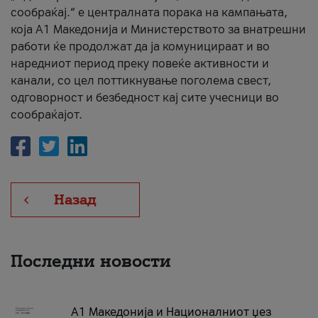
сообраќај.“ е централната порака на кампањата,
која A1 Македонија и Министерството за внатрешни
работи ќе продолжат да ја комуницираат и во
наредниот период преку повеќе активности и
канали, со цел поттикнување поголема свест,
одговорност и безбедност кај сите учесници во
сообраќајот.
Назад
Последни новости
А1 Македонија и Националниот џез