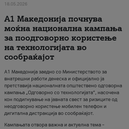
18.05.2026
За нас
A1 Македонија почнува
#ПодобарОнлајн
моќна национална кампања
за поодговорно користење
на технологијата во
сообраќајот
A1 Македонија заедно со Министерството за
внатрешни работи денеска и официјално ја
претставија националната општествено одговорна
кампања „Одговорно со технологијата“, насочена
кон подигнување на јавната свест за ризиците од
неодговорно користење мобилен телефон и
дигитална дистракција во сообраќајот.
Кампањата отвора важна и актуелна тема –