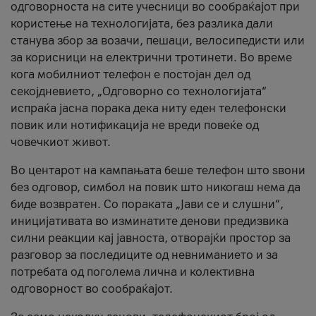
одговорноста на сите учесници во сообраќајот при
користење на технологијата, без разлика дали
станува збор за возачи, пешаци, велосипедисти или
за корисници на електрични тротинети. Во време
кога мобилниот телефон е постојан дел од
секојдневието, „Одговорно со технологијата“
испраќа јасна порака дека ниту еден телефонски
повик или нотификација не вреди повеќе од
човечкиот живот.
Во центарот на кампањата беше телефон што ѕвони
без одговор, симбол на повик што никогаш нема да
биде возвратен. Со пораката „Јави се и слушни“,
иницијативата во изминатите денови предизвика
силни реакции кај јавноста, отворајќи простор за
разговор за последиците од невниманието и за
потребата од поголема лична и колективна
одговорност во сообраќајот.