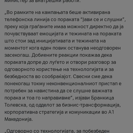
министер за внатрешни работи.
„Во рамките на кампањата беше активирана
телефонска линија со пораката “Јави се и слушни”,
преку која граѓаните имаа можност директно да ја
почувствуваат емоцијата и тежината на пораката
што стои зад иницијативата и тежината на
моментот кога еден повик останува неодговорен
засекогаш. Добиените реакции покажаа дека
пораката допре до луѓето и отвори разговор за
одговорното користење на технологијата и за
безбедноста во сообраќајот. Свесни сме дека
понекогаш токму неконвенционалниот пристап е
потребен за навистина да се слушне важната
порака и тоа го направивме”, изјави Бранкица
Толевска, од одделот за бизнис-трансформација,
корпоративна стратегија и комуникации во А1
Македонија.
„Одговорно со технологијата, за побезбеден