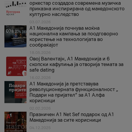
оркестар создадоа современа музичка
приказна инспирирана од македонското
културно наследство
03.07.2026
A1 Македонија почнува моќна
национална кампања за поодговорно
користење на технологијата во
сообраќајот
18.05.2026
Овој Валентајн, A1 Македонија и 6
скопски кафулиња ја отворија темата за
safe dating
16.02.2026
А1 Македонија ја претставува
револуционерната функционалност „
Подари на пријател“ за А1 Алфа
корисници
02.02.2026
Празничен A1 Net Sеf подарок од А1
Македонија за сите корисници
04.12.2025