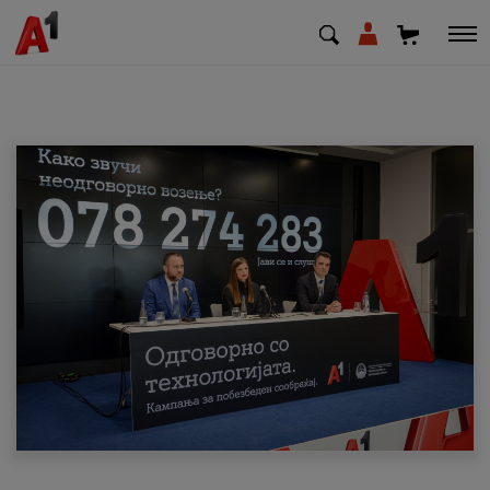
МК
EN
SQ
Приватни
Деловни
Поддршка
Надополни кредит
Плати сметка