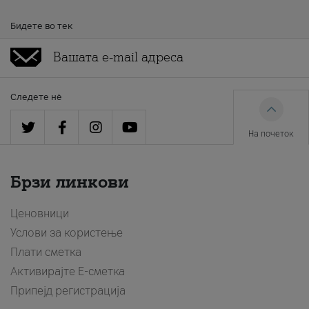
Бидете во тек
Следете нè
На почеток
Брзи линкови
Ценовници
Услови за користење
Плати сметка
Активирајте Е-сметка
Припејд регистрација