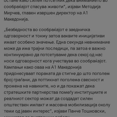
остане како силен потсетник дека вниманието во
сообраќајот спасува животи“, изјави Методија
Мирчев, главен извршен директор на А1
Македонија.
„Безбедноста во сообраќајот е заедничка
одговорност и токму затоа ваквите иницијативи
имаат особено значење. Една секунда невнимание
може да има трајни последици, па затоа е важно
континуирано да потсетуваме дека секој од нас
носи одговорност кога учествува во сообраќајот.
Кампањи како оваа на A1 Македонија
придонесуваат пораката да стигне до што поголем
број граѓани, да поттикнат поголема свесност и
промена на навиките, но и да покажат дека
стратешките партнерства помеѓу институциите и
реалниот сектор можат да создадат силен
општествен импакт и масовна мобилизација околу
теми од јавен интерес“, изјави Панче Тошковски,