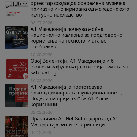
оркестар создадоа современа музичка
приказна инспирирана од македонското
културно наследство
03.07.2026
A1 Македонија почнува моќна
национална кампања за поодговорно
користење на технологијата во
сообраќајот
18.05.2026
Овој Валентајн, A1 Македонија и 6
скопски кафулиња ја отворија темата за
safe dating
16.02.2026
А1 Македонија ја претставува
револуционерната функционалност „
Подари на пријател“ за А1 Алфа
корисници
02.02.2026
Празничен A1 Net Sеf подарок од А1
Македонија за сите корисници
04.12.2025