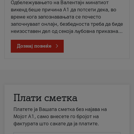
Одбележувањето на Валентајн минатиот
викенд беше причина А1 да потсети дека, во
време кога запознавањата се почесто
започнуваат онлајн, безбедноста треба да биде
неизоставен дел од секоја љубовна приказна...
Дознај повеќе
Плати сметка
Платете ја Вашата сметка без најава на
Мојот А1, само внесете го бројот на
фактурата што сакате да ја платите.