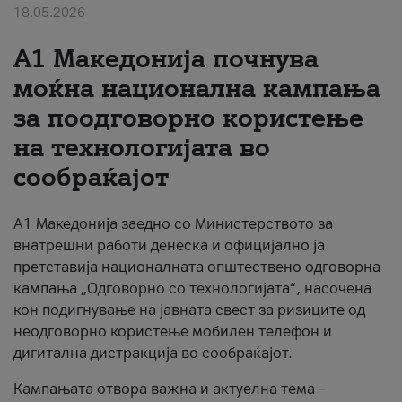
18.05.2026
За нас
A1 Македонија почнува
#ПодобарОнлајн
моќна национална кампања
за поодговорно користење
на технологијата во
сообраќајот
A1 Македонија заедно со Министерството за
внатрешни работи денеска и официјално ја
претставија националната општествено одговорна
кампања „Одговорно со технологијата“, насочена
кон подигнување на јавната свест за ризиците од
неодговорно користење мобилен телефон и
дигитална дистракција во сообраќајот.
Кампањата отвора важна и актуелна тема –