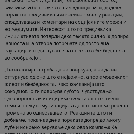
За само неколку денови, телефонскиот број од
кампањата беше завртен илјадници пати, додека
пораката предизвика импресивно многу реакции,
споделувања и коментари на социјалните мрежи и
во медиумите. Интересот што го предизвика
иницијативата потврди дека темата силно ја допира
јавноста и ја отвора потребата од постојана
едукација и подигнување на свеста за безбедноста
во сообраќајот.
„Технологијата треба да нè поврзува, а не да нè
оттурнува од она што е најважно, а тоа е човечкиот
живот и безбедноста. Како компанија што
секојдневно ги поврзува луѓето, чувствуваме
одговорност да иницираме важни општествени
теми и преку комуникацијата да поттикнеме реална
промена во однесувањето. Реакциите што ги
добивме, покажаа дека пораката допре до многу
луѓе и искрено веруваме дека оваа кампања ќе