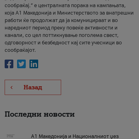
сообраќај.“ е централната порака на кампањата,
која A1 Македонија и Министерството за внатрешни
работи ќе продолжат да ја комуницираат и во
наредниот период преку повеќе активности и
канали, со цел поттикнување поголема свест,
одговорност и безбедност кај сите учесници во
сообраќајот.
Назад
Последни новости
А1 Македонија и Националниот џез