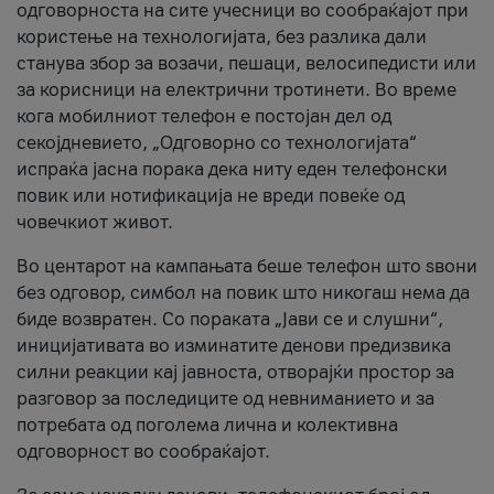
одговорноста на сите учесници во сообраќајот при
користење на технологијата, без разлика дали
станува збор за возачи, пешаци, велосипедисти или
за корисници на електрични тротинети. Во време
кога мобилниот телефон е постојан дел од
секојдневието, „Одговорно со технологијата“
испраќа јасна порака дека ниту еден телефонски
повик или нотификација не вреди повеќе од
човечкиот живот.
Во центарот на кампањата беше телефон што ѕвони
без одговор, симбол на повик што никогаш нема да
биде возвратен. Со пораката „Јави се и слушни“,
иницијативата во изминатите денови предизвика
силни реакции кај јавноста, отворајќи простор за
разговор за последиците од невниманието и за
потребата од поголема лична и колективна
одговорност во сообраќајот.