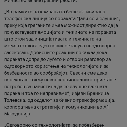
министер за внатрешни работи.
„Во рамките на кампањата беше активирана
телефонска линија со пораката “Јави се и слушни”,
преку која граѓаните имаа можност директно да ја
почувствуваат емоцијата и тежината на пораката
што стои зад иницијативата и тежината на
моментот кога еден повик останува неодговорен
засекогаш. Добиените реакции покажаа дека
пораката допре до луѓето и отвори разговор за
одговорното користење на технологијата и за
безбедноста во сообраќајот. Свесни сме дека
понекогаш токму неконвенционалниот пристап е
потребен за навистина да се слушне важната
порака и тоа го направивме”, изјави Бранкица
Толевска, од одделот за бизнис-трансформација,
корпоративна стратегија и комуникации во А1
Македонија.
„Одговорно со технологијата, за побезбеден