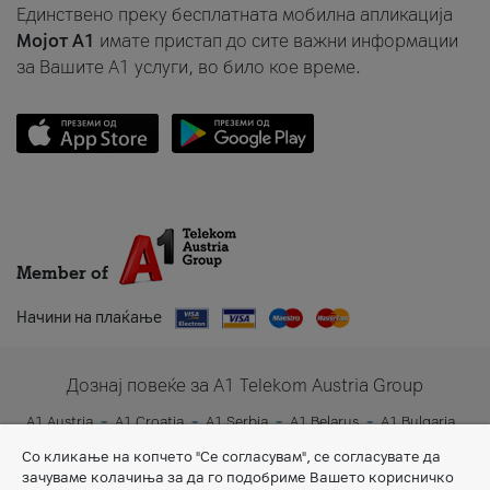
Единствено преку бесплатната мобилна апликација
Мојот A1
имате пристап до сите важни информации
за Вашите A1 услуги, во било кое време.
Member of
Начини на плаќање
Дознај повеќе за A1 Telekom Austria Group
A1 Austria
A1 Croatia
A1 Serbia
A1 Belarus
A1 Bulgaria
A1 Slovenia
A1 Digital
Со кликање на копчето "Се согласувам", се согласувате да
зачуваме колачиња за да го подобриме Вашето корисничко