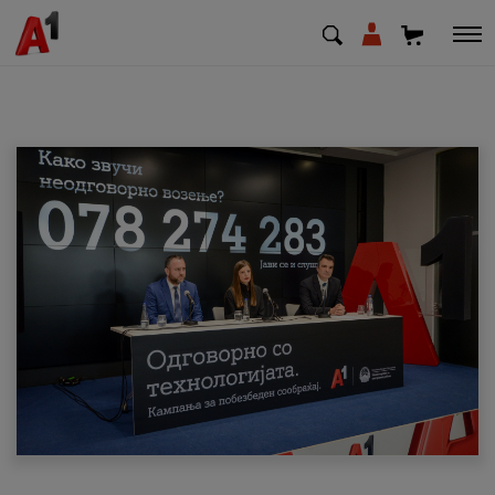
МК
EN
SQ
Приватни
Деловни
Поддршка
Надополни кредит
Плати сметка