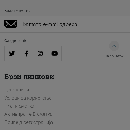
Бидете во тек
Следете нè
На почеток
Брзи линкови
Ценовници
Услови за користење
Плати сметка
Активирајте Е-сметка
Припејд регистрација