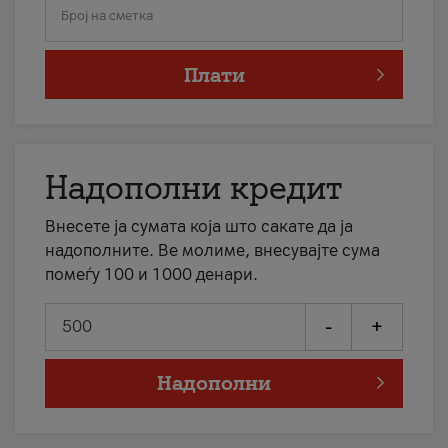
Број на сметка
Плати
Надополни кредит
Внесете ја сумата која што сакате да ја
надополните. Ве молиме, внесувајте сума
помеѓу 100 и 1000 денари.
-
+
Надополни