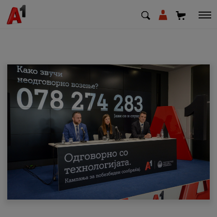
МК
EN
SQ
Приватни
Деловни
Поддршка
Надополни кредит
Плати сметка