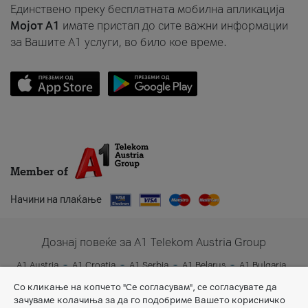
Единствено преку бесплатната мобилна апликација
Мојот A1
имате пристап до сите важни информации
за Вашите A1 услуги, во било кое време.
Member of
Начини на плаќање
Дознај повеќе за A1 Telekom Austria Group
A1 Austria
A1 Croatia
A1 Serbia
A1 Belarus
A1 Bulgaria
A1 Slovenia
A1 Digital
Со кликање на копчето "Се согласувам", се согласувате да
зачуваме колачиња за да го подобриме Вашето корисничко