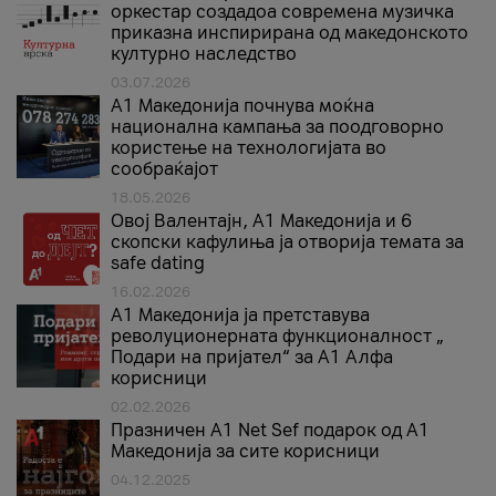
оркестар создадоа современа музичка
приказна инспирирана од македонското
културно наследство
03.07.2026
A1 Македонија почнува моќна
национална кампања за поодговорно
користење на технологијата во
сообраќајот
18.05.2026
Овој Валентајн, A1 Македонија и 6
скопски кафулиња ја отворија темата за
safe dating
16.02.2026
А1 Македонија ја претставува
револуционерната функционалност „
Подари на пријател“ за А1 Алфа
корисници
02.02.2026
Празничен A1 Net Sеf подарок од А1
Македонија за сите корисници
04.12.2025