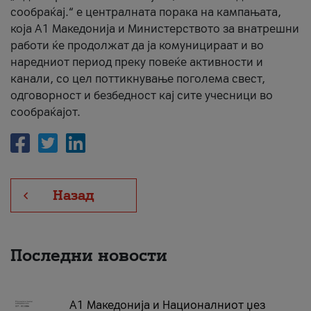
сообраќај.“ е централната порака на кампањата,
која A1 Македонија и Министерството за внатрешни
работи ќе продолжат да ја комуницираат и во
наредниот период преку повеќе активности и
канали, со цел поттикнување поголема свест,
одговорност и безбедност кај сите учесници во
сообраќајот.
Назад
Последни новости
А1 Македонија и Националниот џез