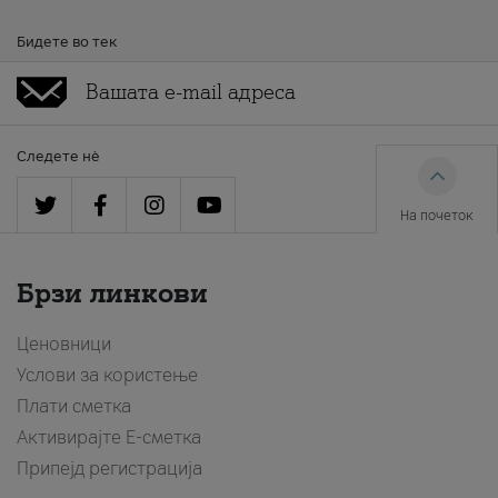
Бидете во тек
Следете нè
На почеток
Брзи линкови
Ценовници
Услови за користење
Плати сметка
Активирајте Е-сметка
Припејд регистрација