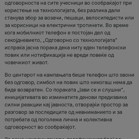
одговорноста на сите учесници во сообраќајот при
користење на технологијата, без разлика дали
станува збор за возачи, пешаци, велосипедисти или
за корисници на електрични тротинети. Во време
кога мобилниот телефон е постојан дел од
секојдневието, „Одговорно со технологијата“
испраќа јасна порака дека ниту еден телефонски
повик или нотификација не вреди повеќе од
човечкиот живот.
Во центарот на кампањата беше телефон што ѕвони
без одговор, симбол на повик што никогаш нема да
биде возвратен. Со пораката „Јави се и слушни“,
иницијативата во изминатите денови предизвика
силни реакции кај јавноста, отворајќи простор за
разговор за последиците од невниманието и за
потребата од поголема лична и колективна
одговорност во сообраќајот.