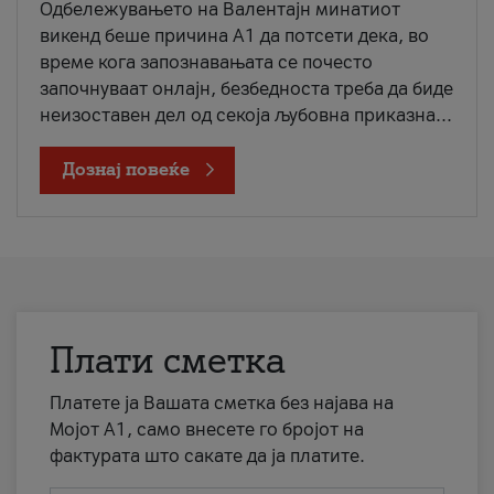
Одбележувањето на Валентајн минатиот
викенд беше причина А1 да потсети дека, во
време кога запознавањата се почесто
започнуваат онлајн, безбедноста треба да биде
неизоставен дел од секоја љубовна приказна...
Дознај повеќе
Плати сметка
Платете ја Вашата сметка без најава на
Мојот А1, само внесете го бројот на
фактурата што сакате да ја платите.