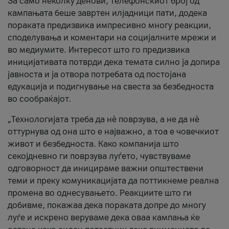
За само неколку денови, телефонскиот број од
кампањата беше завртен илјадници пати, додека
пораката предизвика импресивно многу реакции,
споделувања и коментари на социјалните мрежи и
во медиумите. Интересот што го предизвика
иницијативата потврди дека темата силно ја допира
јавноста и ја отвора потребата од постојана
едукација и подигнување на свеста за безбедноста
во сообраќајот.
„Технологијата треба да нè поврзува, а не да нè
оттурнува од она што е најважно, а тоа е човечкиот
живот и безбедноста. Како компанија што
секојдневно ги поврзува луѓето, чувствуваме
одговорност да иницираме важни општествени
теми и преку комуникацијата да поттикнеме реална
промена во однесувањето. Реакциите што ги
добивме, покажаа дека пораката допре до многу
луѓе и искрено веруваме дека оваа кампања ќе