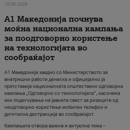
18.05.2026
За нас
A1 Македонија почнува
#ПодобарОнлајн
моќна национална кампања
за поодговорно користење
на технологијата во
сообраќајот
A1 Македонија заедно со Министерството за
внатрешни работи денеска и официјално ја
претставија националната општествено одговорна
кампања „Одговорно со технологијата“, насочена
кон подигнување на јавната свест за ризиците од
неодговорно користење мобилен телефон и
дигитална дистракција во сообраќајот.
Кампањата отвора важна и актуелна тема –