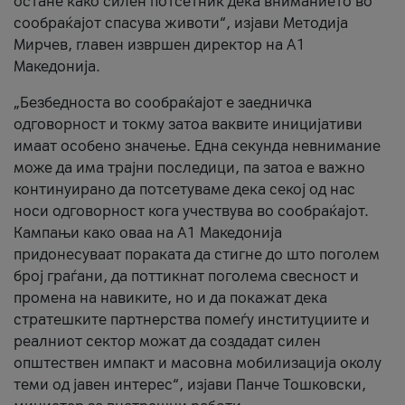
остане како силен потсетник дека вниманието во
сообраќајот спасува животи“, изјави Методија
Мирчев, главен извршен директор на А1
Македонија.
„Безбедноста во сообраќајот е заедничка
одговорност и токму затоа ваквите иницијативи
имаат особено значење. Една секунда невнимание
може да има трајни последици, па затоа е важно
континуирано да потсетуваме дека секој од нас
носи одговорност кога учествува во сообраќајот.
Кампањи како оваа на A1 Македонија
придонесуваат пораката да стигне до што поголем
број граѓани, да поттикнат поголема свесност и
промена на навиките, но и да покажат дека
стратешките партнерства помеѓу институциите и
реалниот сектор можат да создадат силен
општествен импакт и масовна мобилизација околу
теми од јавен интерес“, изјави Панче Тошковски,