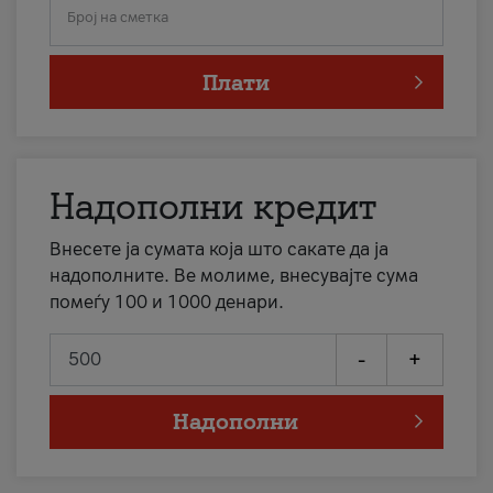
Број на сметка
Плати
Надополни кредит
Внесете ја сумата која што сакате да ја
надополните. Ве молиме, внесувајте сума
помеѓу 100 и 1000 денари.
-
+
Надополни