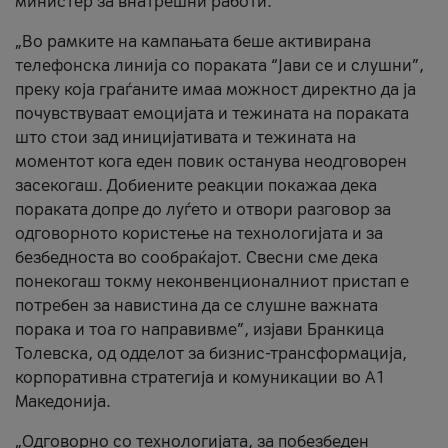
министер за внатрешни работи.
„Во рамките на кампањата беше активирана
телефонска линија со пораката “Јави се и слушни”,
преку која граѓаните имаа можност директно да ја
почувствуваат емоцијата и тежината на пораката
што стои зад иницијативата и тежината на
моментот кога еден повик останува неодговорен
засекогаш. Добиените реакции покажаа дека
пораката допре до луѓето и отвори разговор за
одговорното користење на технологијата и за
безбедноста во сообраќајот. Свесни сме дека
понекогаш токму неконвенционалниот пристап е
потребен за навистина да се слушне важната
порака и тоа го направивме”, изјави Бранкица
Толевска, од одделот за бизнис-трансформација,
корпоративна стратегија и комуникации во А1
Македонија.
„Одговорно со технологијата, за побезбеден