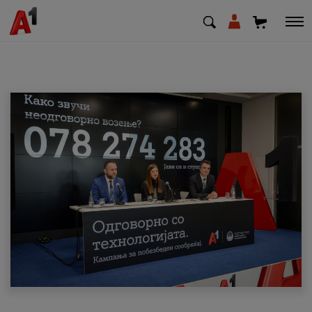
МК
EN
SQ
Приватни
Деловни
Поддршка
Надополни кредит
Плати сметка