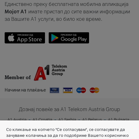
Единствено преку бесплатната мобилна апликација
Мојот A1
имате пристап до сите важни информации
за Вашите A1 услуги, во било кое време.
Member of
Начини на плаќање
Дознај повеќе за A1 Telekom Austria Group
A1 Austria
A1 Croatia
A1 Serbia
A1 Belarus
A1 Bulgaria
A1 Slovenia
A1 Digital
Со кликање на копчето "Се согласувам", се согласувате да
зачуваме колачиња за да го подобриме Вашето корисничко