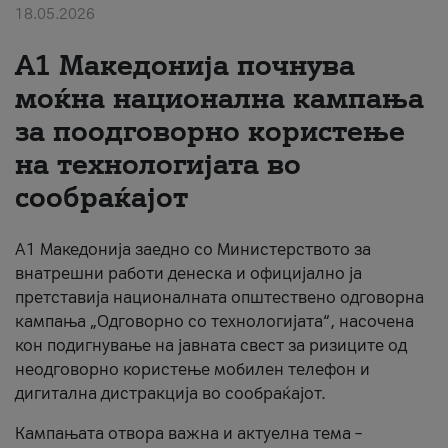
18.05.2026
За нас
A1 Македонија почнува
#ПодобарОнлајн
моќна национална кампања
за поодговорно користење
на технологијата во
сообраќајот
A1 Македонија заедно со Министерството за
внатрешни работи денеска и официјално ја
претставија националната општествено одговорна
кампања „Одговорно со технологијата“, насочена
кон подигнување на јавната свест за ризиците од
неодговорно користење мобилен телефон и
дигитална дистракција во сообраќајот.
Кампањата отвора важна и актуелна тема –