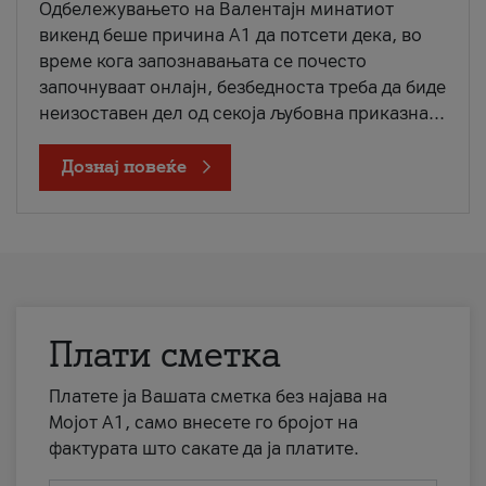
Одбележувањето на Валентајн минатиот
викенд беше причина А1 да потсети дека, во
време кога запознавањата се почесто
започнуваат онлајн, безбедноста треба да биде
неизоставен дел од секоја љубовна приказна...
Дознај повеќе
Плати сметка
Платете ја Вашата сметка без најава на
Мојот А1, само внесете го бројот на
фактурата што сакате да ја платите.