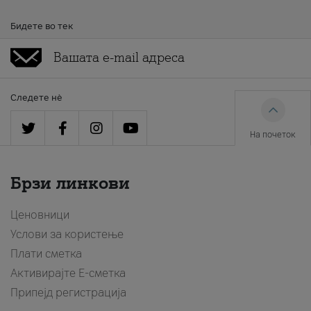
Бидете во тек
Следете нè
На почеток
Брзи линкови
Ценовници
Услови за користење
Плати сметка
Активирајте Е-сметка
Припејд регистрација