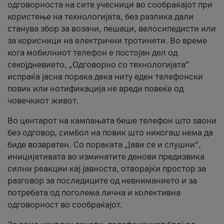
одговорноста на сите учесници во сообраќајот при
користење на технологијата, без разлика дали
станува збор за возачи, пешаци, велосипедисти или
за корисници на електрични тротинети. Во време
кога мобилниот телефон е постојан дел од
секојдневието, „Одговорно со технологијата“
испраќа јасна порака дека ниту еден телефонски
повик или нотификација не вреди повеќе од
човечкиот живот.
Во центарот на кампањата беше телефон што ѕвони
без одговор, симбол на повик што никогаш нема да
биде возвратен. Со пораката „Јави се и слушни“,
иницијативата во изминатите денови предизвика
силни реакции кај јавноста, отворајќи простор за
разговор за последиците од невниманието и за
потребата од поголема лична и колективна
одговорност во сообраќајот.