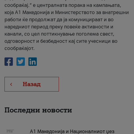
сообраќај.“ е централната порака на кампањата,
која A1 Македонија и Министерството за внатрешни
работи ќе продолжат да ја комуницираат и во
наредниот период преку повеќе активности и
канали, со цел поттикнување поголема свест,
одговорност и безбедност кај сите учесници во
сообраќајот.
Назад
Последни новости
А1 Македонија и Националниот џез