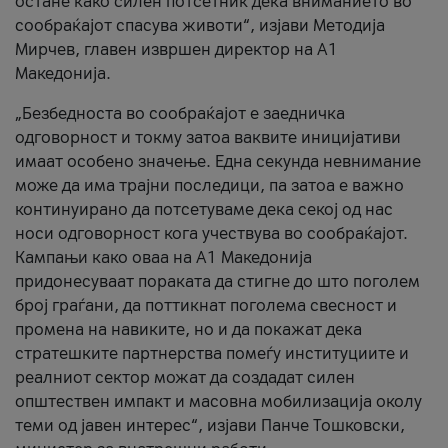
остане како силен потсетник дека вниманието во
сообраќајот спасува животи“, изјави Методија
Мирчев, главен извршен директор на А1
Македонија.
„Безбедноста во сообраќајот е заедничка
одговорност и токму затоа ваквите иницијативи
имаат особено значење. Една секунда невнимание
може да има трајни последици, па затоа е важно
континуирано да потсетуваме дека секој од нас
носи одговорност кога учествува во сообраќајот.
Кампањи како оваа на A1 Македонија
придонесуваат пораката да стигне до што поголем
број граѓани, да поттикнат поголема свесност и
промена на навиките, но и да покажат дека
стратешките партнерства помеѓу институциите и
реалниот сектор можат да создадат силен
општествен импакт и масовна мобилизација околу
теми од јавен интерес“, изјави Панче Тошковски,