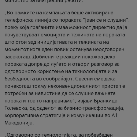
министер за внатрешни работи.
„Во рамките на кампањата беше активирана
телефонска линија со пораката “Јави се и слушни”,
преку која граѓаните имаа можност директно да ја
почувствуваат емоцијата и тежината на пораката
што стои зад иницијативата и тежината на
моментот кога еден повик останува неодговорен
засекогаш. Добиените реакции покажаа дека
пораката допре до луѓето и отвори разговор за
одговорното користење на технологијата и за
безбедноста во сообраќајот. Свесни сме дека
понекогаш токму неконвенционалниот пристап е
потребен за навистина да се слушне важната
порака и тоа го направивме”, изјави Бранкица
Толевска, од одделот за бизнис-трансформација,
корпоративна стратегија и комуникации во А1
Македонија.
„Одговорно со технологијата, за побезбеден