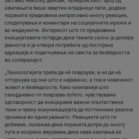
За само неколку денови, телефонскиот број од
кампањата беше завртен илјадници пати, додека
пораката предизвика импресивно многу реакции,
споделувања и коментари на социјалните мрежи и
во медиумите. Интересот што го предизвика
иницијативата потврди дека темата силно ја допира
јавноста и ја отвора потребата од постојана
едукација и подигнување на свеста за безбедноста
во сообраќајот.
„Технологијата треба да нè поврзува, а не да нè
оттурнува од она што е најважно, а тоа е човечкиот
живот и безбедноста. Како компанија што
секојдневно ги поврзува луѓето, чувствуваме
одговорност да иницираме важни општествени
теми и преку комуникацијата да поттикнеме реална
промена во однесувањето. Реакциите што ги
добивме, покажаа дека пораката допре до многу
луѓе и искрено веруваме дека оваа кампања ќе