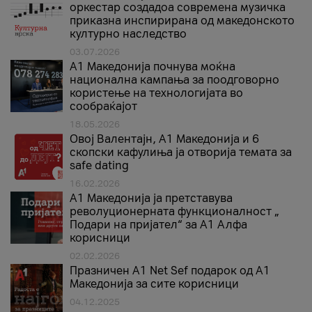
оркестар создадоа современа музичка
приказна инспирирана од македонското
културно наследство
03.07.2026
A1 Македонија почнува моќна
национална кампања за поодговорно
користење на технологијата во
сообраќајот
18.05.2026
Овој Валентајн, A1 Македонија и 6
скопски кафулиња ја отворија темата за
safe dating
16.02.2026
А1 Македонија ја претставува
револуционерната функционалност „
Подари на пријател“ за А1 Алфа
корисници
02.02.2026
Празничен A1 Net Sеf подарок од А1
Македонија за сите корисници
04.12.2025