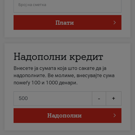
Број на сметка
Плати
Надополни кредит
Внесете ја сумата која што сакате да ја
надополните. Ве молиме, внесувајте сума
помеѓу 100 и 1000 денари.
-
+
Надополни