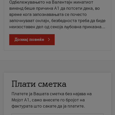
Одбележувањето на Валентајн минатиот
викенд беше причина А1 да потсети дека, во
време кога запознавањата се почесто
започнуваат онлајн, безбедноста треба да биде
неизоставен дел од секоја љубовна приказна...
Дознај повеќе
Плати сметка
Платете ја Вашата сметка без најава на
Мојот А1, само внесете го бројот на
фактурата што сакате да ја платите.