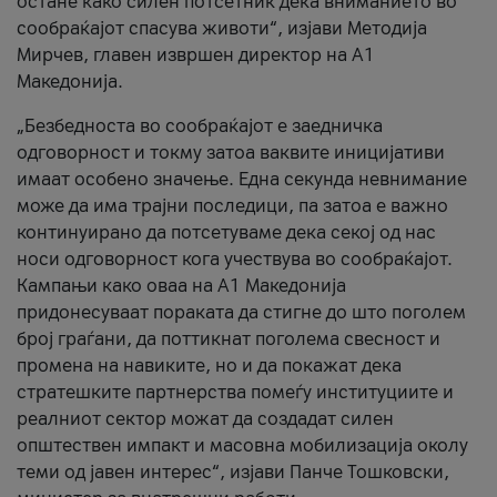
остане како силен потсетник дека вниманието во
сообраќајот спасува животи“, изјави Методија
Мирчев, главен извршен директор на А1
Македонија.
„Безбедноста во сообраќајот е заедничка
одговорност и токму затоа ваквите иницијативи
имаат особено значење. Една секунда невнимание
може да има трајни последици, па затоа е важно
континуирано да потсетуваме дека секој од нас
носи одговорност кога учествува во сообраќајот.
Кампањи како оваа на A1 Македонија
придонесуваат пораката да стигне до што поголем
број граѓани, да поттикнат поголема свесност и
промена на навиките, но и да покажат дека
стратешките партнерства помеѓу институциите и
реалниот сектор можат да создадат силен
општествен импакт и масовна мобилизација околу
теми од јавен интерес“, изјави Панче Тошковски,