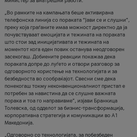
министер за внатрешни работи.
„Во рамките на кампањата беше активирана
телефонска линија со пораката “Јави се и слушни”,
преку која граѓаните имаа можност директно да ја
почувствуваат емоцијата и тежината на пораката
што стои зад иницијативата и тежината на
моментот кога еден повик останува неодговорен
засекогаш. Добиените реакции покажаа дека
пораката допре до луѓето и отвори разговор за
одговорното користење на технологијата и за
безбедноста во сообраќајот. Свесни сме дека
понекогаш токму неконвенционалниот пристап е
потребен за навистина да се слушне важната
порака и тоа го направивме”, изјави Бранкица
Толевска, од одделот за бизнис-трансформација,
корпоративна стратегија и комуникации во А1
Македонија.
„Одговорно со технологијата, за побезбеден