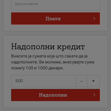
Број на сметка
Плати
Надополни кредит
Внесете ја сумата која што сакате да ја
надополните. Ве молиме, внесувајте сума
помеѓу 100 и 1000 денари.
-
+
Надополни