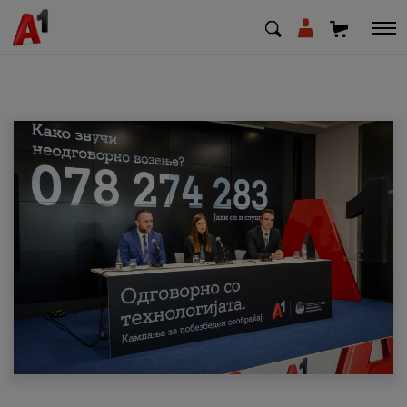
МК
EN
SQ
Приватни
Деловни
Поддршка
Надополни кредит
Плати сметка