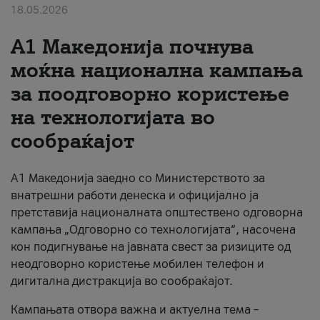
18.05.2026
За нас
A1 Македонија почнува
#ПодобарОнлајн
моќна национална кампања
за поодговорно користење
на технологијата во
сообраќајот
A1 Македонија заедно со Министерството за
внатрешни работи денеска и официјално ја
претставија националната општествено одговорна
кампања „Одговорно со технологијата“, насочена
кон подигнување на јавната свест за ризиците од
неодговорно користење мобилен телефон и
дигитална дистракција во сообраќајот.
Кампањата отвора важна и актуелна тема –