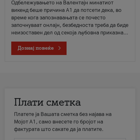
Одбележувањето на Валентајн минатиот
викенд беше причина А1 да потсети дека, во
време кога запознавањата се почесто
започнуваат онлајн, безбедноста треба да биде
неизоставен дел од секоја љубовна приказна...
Дознај повеќе
Плати сметка
Платете ја Вашата сметка без најава на
Мојот А1, само внесете го бројот на
фактурата што сакате да ја платите.