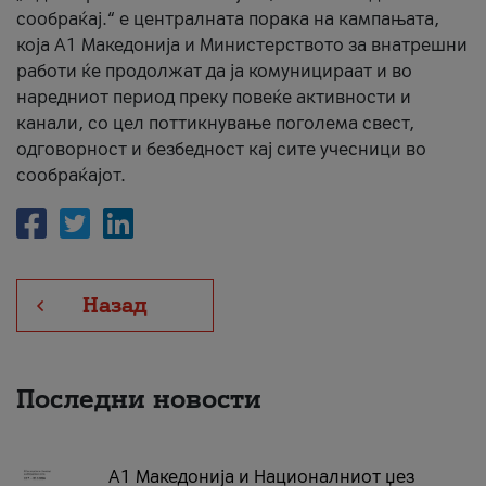
сообраќај.“ е централната порака на кампањата,
која A1 Македонија и Министерството за внатрешни
работи ќе продолжат да ја комуницираат и во
наредниот период преку повеќе активности и
канали, со цел поттикнување поголема свест,
одговорност и безбедност кај сите учесници во
сообраќајот.
Назад
Последни новости
А1 Македонија и Националниот џез