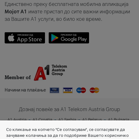
Единствено преку бесплатната мобилна апликација
Мојот A1
имате пристап до сите важни информации
за Вашите A1 услуги, во било кое време.
Member of
Начини на плаќање
Дознај повеќе за A1 Telekom Austria Group
A1 Austria
A1 Croatia
A1 Serbia
A1 Belarus
A1 Bulgaria
A1 Slovenia
A1 Digital
Со кликање на копчето "Се согласувам", се согласувате да
зачуваме колачиња за да го подобриме Вашето корисничко