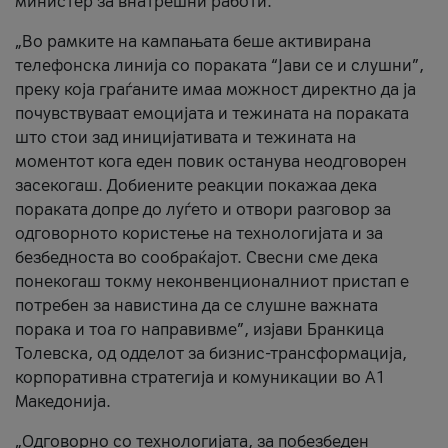
министер за внатрешни работи.
„Во рамките на кампањата беше активирана
телефонска линија со пораката “Јави се и слушни”,
преку која граѓаните имаа можност директно да ја
почувствуваат емоцијата и тежината на пораката
што стои зад иницијативата и тежината на
моментот кога еден повик останува неодговорен
засекогаш. Добиените реакции покажаа дека
пораката допре до луѓето и отвори разговор за
одговорното користење на технологијата и за
безбедноста во сообраќајот. Свесни сме дека
понекогаш токму неконвенционалниот пристап е
потребен за навистина да се слушне важната
порака и тоа го направивме”, изјави Бранкица
Толевска, од одделот за бизнис-трансформација,
корпоративна стратегија и комуникации во А1
Македонија.
„Одговорно со технологијата, за побезбеден