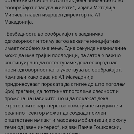
остане како силен потсетник дека вниманието во
сообраќајот спасува животи“, изјави Методија
Мирчев, главен извршен директор на А1
Македонија.
„Безбедноста во сообраќајот е заедничка
одговорност и токму затоа ваквите иницијативи
имаат особено значење. Една секунда невнимание
може да има трајни последици, па затоа е важно
континуирано да потсетуваме дека секој од нас
носи одговорност кога учествува во сообраќајот.
Кампањи како оваа на A1 Македонија
придонесуваат пораката да стигне до што поголем
број граѓани, да поттикнат поголема свесност и
промена на навиките, но и да покажат дека
стратешките партнерства помеѓу институциите и
реалниот сектор можат да создадат силен
општествен импакт и масовна мобилизација околу
теми од јавен интерес“, изјави Панче Тошковски,