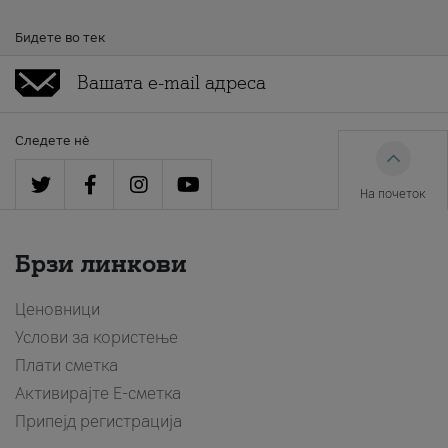
Бидете во тек
Следете нè
На почеток
Брзи линкови
Ценовници
Услови за користење
Плати сметка
Активирајте Е-сметка
Припејд регистрација