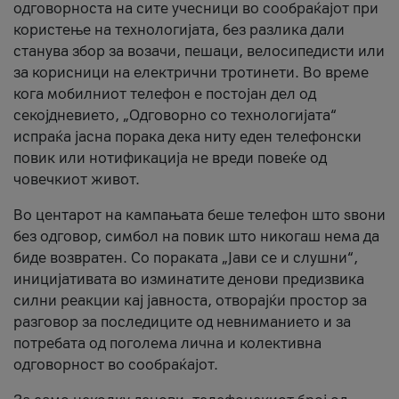
одговорноста на сите учесници во сообраќајот при
користење на технологијата, без разлика дали
станува збор за возачи, пешаци, велосипедисти или
за корисници на електрични тротинети. Во време
кога мобилниот телефон е постојан дел од
секојдневието, „Одговорно со технологијата“
испраќа јасна порака дека ниту еден телефонски
повик или нотификација не вреди повеќе од
човечкиот живот.
Во центарот на кампањата беше телефон што ѕвони
без одговор, симбол на повик што никогаш нема да
биде возвратен. Со пораката „Јави се и слушни“,
иницијативата во изминатите денови предизвика
силни реакции кај јавноста, отворајќи простор за
разговор за последиците од невниманието и за
потребата од поголема лична и колективна
одговорност во сообраќајот.