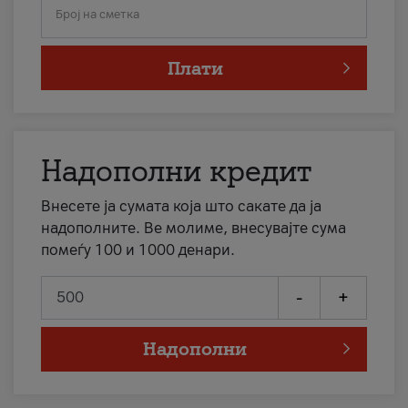
Број на сметка
Плати
Надополни кредит
Внесете ја сумата која што сакате да ја
надополните. Ве молиме, внесувајте сума
помеѓу 100 и 1000 денари.
-
+
Надополни