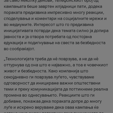
За само неколку денови, телефонскиот број од
кампањата беше завртен илјадници пати, додека
пораката предизвика импресивно многу реакции,
споделувања и коментари на социјалните мрежи и
во медиумите. Интересот што го предизвика
иницијативата потврди дека темата силно ја допира
јавноста и ја отвора потребата од постојана
едукација и подигнување на свеста за безбедноста
во сообраќајот.
„Технологијата треба да нè поврзува, а не да нè
оттурнува од она што е најважно, а тоа е човечкиот
живот и безбедноста. Како компанија што
секојдневно ги поврзува луѓето, чувствуваме
одговорност да иницираме важни општествени
теми и преку комуникацијата да поттикнеме реална
промена во однесувањето. Реакциите што ги
добивме, покажаа дека пораката допре до многу
луѓе и искрено веруваме дека оваа кампања ќе