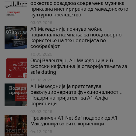
оркестар создадоа современа музичка
приказна инспирирана од македонското
културно наследство
03.07.2026
A1 Македонија почнува моќна
национална кампања за поодговорно
користење на технологијата во
сообраќајот
18.05.2026
Овој Валентајн, A1 Македонија и 6
скопски кафулиња ја отворија темата за
safe dating
16.02.2026
А1 Македонија ја претставува
револуционерната функционалност „
Подари на пријател“ за А1 Алфа
корисници
02.02.2026
Празничен A1 Net Sеf подарок од А1
Македонија за сите корисници
04.12.2025