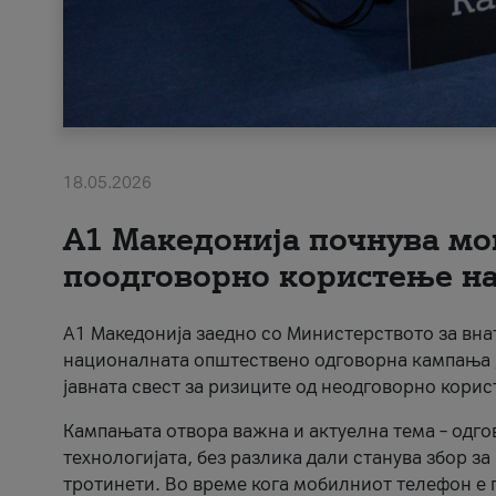
18.05.2026
A1 Македонија почнува мо
поодговорно користење на 
A1 Македонија заедно со Министерството за вна
националната општествено одговорна кампања „
јавната свест за ризиците од неодговорно кори
Кампањата отвора важна и актуелна тема – одго
технологијата, без разлика дали станува збор з
тротинети. Во време кога мобилниот телефон е п