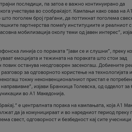
трајни последици, па затоа е важно континуирано да
 кога учествува во сообраќајот. Кампањи како оваа на A
 што поголем број граѓани, да поттикнат поголема свес
атешките партнерства помеѓу институциите и реалниот 
асовна мобилизација околу теми од јавен интерес“, изј
онска линија со пораката “Јави се и слушни”, преку ко
уваат емоцијата и тежината на пораката што стои зад
н повик останува неодговорен засекогаш. Добиените р
 разговор за одговорното користење на технологијата и
онекогаш токму неконвенционалниот пристап е потребен
 направивме”, изјави Бранкица Толевска, од одделот за 
уникации во А1 Македонија.
браќај.“ е централната порака на кампањата, која A1 Ма
лжат да ја комуницираат и во наредниот период преку 
ема свест, одговорност и безбедност кај сите учесници