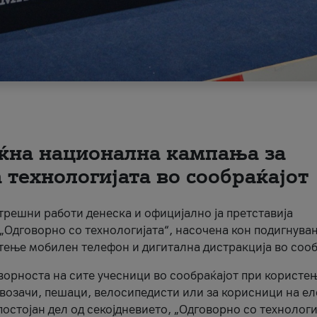
ќна национална кампања за
технологијата во сообраќајот
трешни работи денеска и официјално ја претставија
Одговорно со технологијата“, насочена кон подигнува
стење мобилен телефон и дигитална дистракција во сооб
ворноста на сите учесници во сообраќајот при користе
а возачи, пешаци, велосипедисти или за корисници на е
остојан дел од секојдневието, „Одговорно со технологи