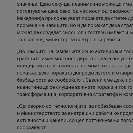
значење. Една секунда невнимание може да има 
потсетуваме дека секој од нас носи одговорност
Македонија придонесуваат пораката да стигне до
промена на навиките, но и да покажат дека стр
можат да создадат силен општествен импакт и м
Тошковски, министер за внатрешни работи.
„Во рамките на кампањата беше активирана телеф
граѓаните имаа можност директно да ја почувств
иницијативата и тежината на моментот кога еде
покажаа дека пораката допре до луѓето и отвори
безбедноста во сообраќајот. Свесни сме дека п
навистина да се слушне важната порака и тоа го
трансформација, корпоративна стратегија и ком
„Одговорно со технологијата, за побезбеден соо
и Министерството за внатрешни работи ќе продо
активности и канали, со цел поттикнување погол
сообраќајот.