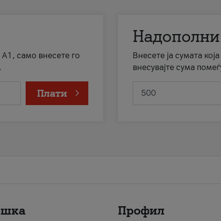
Надополни
 А1, само внесете го
Внесете ја сумата кој
.
внесувајте сума помеѓ
Плати
ршка
Профил