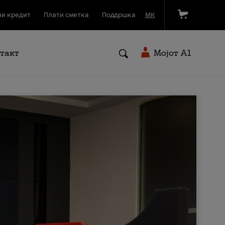
и кредит
Плати сметка
Поддршка
МК
такт
Мојот A1