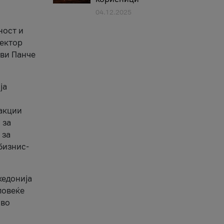
04.12.2025
1
ност и
сектор
ави Панче
ја
еакции
 за
 за
бизнис-
кедонија
повеќе
 во