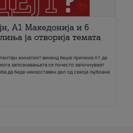
јн, A1 Македонија и 6
лиња ја отворија темата
ентајн минатиот викенд беше причина А1 да
 кога запознавањата се почесто започнуваат
еба да биде неизоставен дел од секоја љубовна