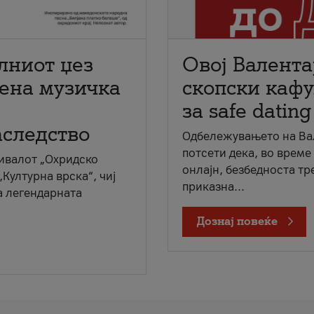
лниот џез
Овој Валента
мена музичка
скопски кафу
за safe dating
аследство
Одбележувањето на Вал
потсети дека, во време
ивалот „Охридско
онлајн, безбедноста тр
„Културна врска“, чиј
приказна...
а легендарната
Дознај повеќе