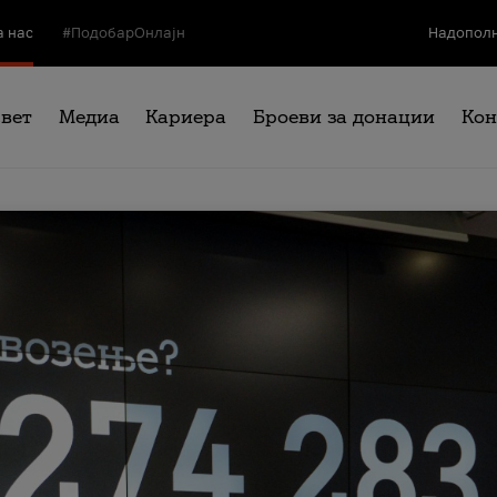
а нас
#ПодобарОнлајн
Надополн
свет
Медиа
Кариера
Броеви за донации
Кон