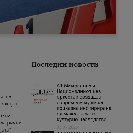
Последни новости
А1 Македонија и
Националниот џез
ње на
оркестар создадоа
современа музичка
раќајот.
приказна инспирирана
од македонското
ње на
културно наследство
лектрични
03.07.2026
јата“