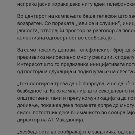
испраќа јасна порака дека ниту еден телефонск
Во центарот на кампањата беше телефон што ѕво
возвратен. Со пораката „Јави се и слушни“, ини
јавноста, отворајќи простор за разговор за пос
колективна одговорност во сообраќајот.
За само неколку денови, телефонскиот број од 
предизвика импресивно многу реакции, споделу
Интересот што го предизвика иницијативата потв
од постојана едукација и подигнување на свеста 
„Технологијата треба да нè поврзува, а не да нè 
безбедноста. Како компанија што секојдневно г
општествени теми и преку комуникацијата да по
добивме, покажаа дека пораката допре до многу 
силен потсетник дека вниманието во сообраќајо
директор на А1 Македонија.
„Безбедноста во сообраќајот е заедничка одгов