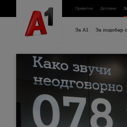
Приватни
Деловни
З
За А1
За подобар 