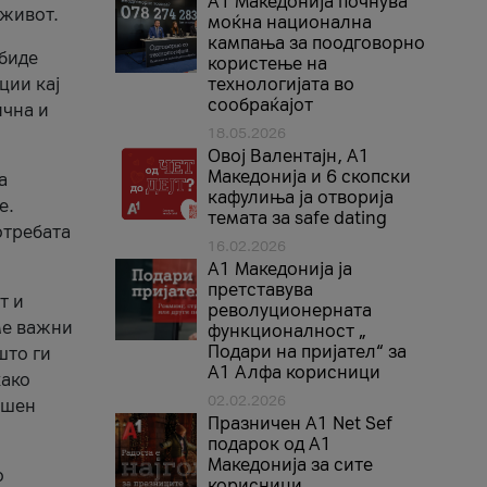
A1 Македонија почнува
 живот.
моќна национална
кампања за поодговорно
 биде
користење на
ции кај
технологијата во
сообраќајот
ична и
18.05.2026
Овој Валентајн, A1
Македонија и 6 скопски
а
кафулиња ја отворија
е.
темата за safe dating
отребата
16.02.2026
А1 Македонија ја
претставува
т и
револуционерната
ме важни
функционалност „
Подари на пријател“ за
што ги
А1 Алфа корисници
како
02.02.2026
ршен
Празничен A1 Net Sеf
подарок од А1
Македонија за сите
о
корисници