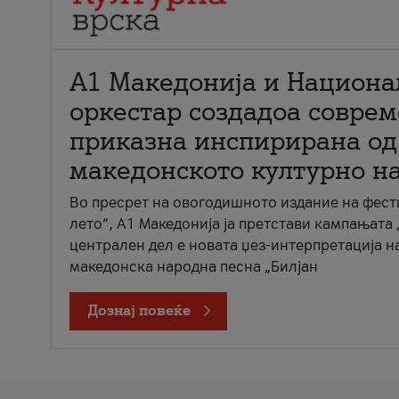
А1 Македонија и Национа
оркестар создадоа совре
приказна инспирирана од
македонското културно н
Во пресрет на овогодишното издание на фест
лето“, А1 Македонија ја претстави кампањата 
централен дел е новата џез-интерпретација н
македонска народна песна „Билјан
Дознај повеќе