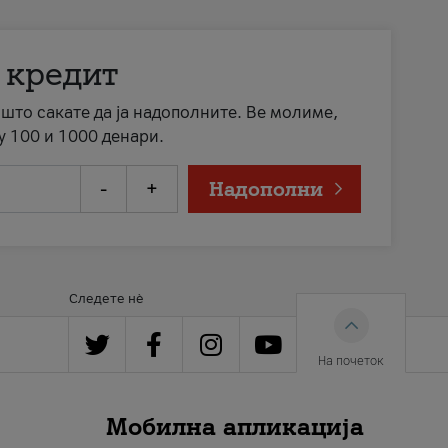
 кредит
а што сакате да ја надополните. Ве молиме,
у 100 и 1000 денари.
-
+
Надополни
Следете нè
На почеток
Мобилна апликација