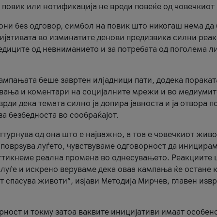
и повик или нотификација не вреди повеќе од човечкиот
ни без одговор, симбол на повик што никогаш нема да
цијативата во изминатите денови предизвика силни реак
ледиците од невниманието и за потребата од поголема л
кампањата беше завртен илјадници пати, додека поракат
вања и коментари на социјалните мрежи и во медиумит
рди дека темата силно ја допира јавноста и ја отвора п
за безбедноста во сообраќајот.
оттурнува од она што е најважно, а тоа е човечкиот живо
и поврзува луѓето, чувствуваме одговорност да иницира
ттикнеме реална промена во однесувањето. Реакциите 
луѓе и искрено веруваме дека оваа кампања ќе остане 
т спасува животи“, изјави Методија Мирчев, главен изв
орност и токму затоа ваквите иницијативи имаат особен