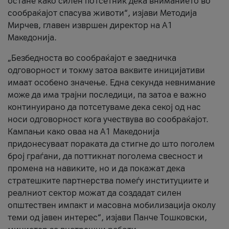
остане како силен потсетник дека вниманието во
сообраќајот спасува животи“, изјави Методија
Мирчев, главен извршен директор на А1
Македонија.
„Безбедноста во сообраќајот е заедничка
одговорност и токму затоа ваквите иницијативи
имаат особено значење. Една секунда невнимание
може да има трајни последици, па затоа е важно
континуирано да потсетуваме дека секој од нас
носи одговорност кога учествува во сообраќајот.
Кампањи како оваа на A1 Македонија
придонесуваат пораката да стигне до што поголем
број граѓани, да поттикнат поголема свесност и
промена на навиките, но и да покажат дека
стратешките партнерства помеѓу институциите и
реалниот сектор можат да создадат силен
општествен импакт и масовна мобилизација околу
теми од јавен интерес“, изјави Панче Тошковски,