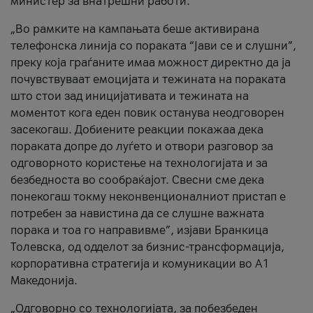
министер за внатрешни работи.
„Во рамките на кампањата беше активирана
телефонска линија со пораката “Јави се и слушни”,
преку која граѓаните имаа можност директно да ја
почувствуваат емоцијата и тежината на пораката
што стои зад иницијативата и тежината на
моментот кога еден повик останува неодговорен
засекогаш. Добиените реакции покажаа дека
пораката допре до луѓето и отвори разговор за
одговорното користење на технологијата и за
безбедноста во сообраќајот. Свесни сме дека
понекогаш токму неконвенционалниот пристап е
потребен за навистина да се слушне важната
порака и тоа го направивме”, изјави Бранкица
Толевска, од одделот за бизнис-трансформација,
корпоративна стратегија и комуникации во А1
Македонија.
„Одговорно со технологијата, за побезбеден