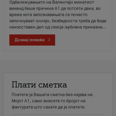
Одбележувањето на Валентајн минатиот
викенд беше причина А1 да потсети дека, во
време кога запознавањата се почесто
започнуваат онлајн, безбедноста треба да биде
неизоставен дел од секоја љубовна приказна...
Дознај повеќе
Плати сметка
Платете ја Вашата сметка без најава на
Мојот А1, само внесете го бројот на
фактурата што сакате да ја платите.