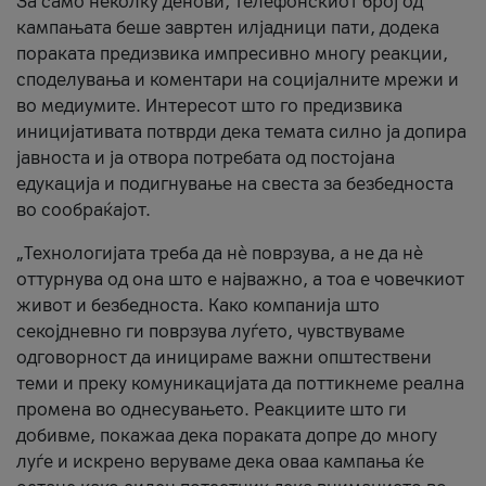
За само неколку денови, телефонскиот број од
кампањата беше завртен илјадници пати, додека
пораката предизвика импресивно многу реакции,
споделувања и коментари на социјалните мрежи и
во медиумите. Интересот што го предизвика
иницијативата потврди дека темата силно ја допира
јавноста и ја отвора потребата од постојана
едукација и подигнување на свеста за безбедноста
во сообраќајот.
„Технологијата треба да нè поврзува, а не да нè
оттурнува од она што е најважно, а тоа е човечкиот
живот и безбедноста. Како компанија што
секојдневно ги поврзува луѓето, чувствуваме
одговорност да иницираме важни општествени
теми и преку комуникацијата да поттикнеме реална
промена во однесувањето. Реакциите што ги
добивме, покажаа дека пораката допре до многу
луѓе и искрено веруваме дека оваа кампања ќе