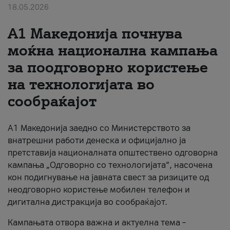
18.05.2026
За нас
A1 Македонија почнува
#ПодобарОнлајн
моќна национална кампања
за поодговорно користење
на технологијата во
сообраќајот
A1 Македонија заедно со Министерството за
внатрешни работи денеска и официјално ја
претставија националната општествено одговорна
кампања „Одговорно со технологијата“, насочена
кон подигнување на јавната свест за ризиците од
неодговорно користење мобилен телефон и
дигитална дистракција во сообраќајот.
Кампањата отвора важна и актуелна тема –