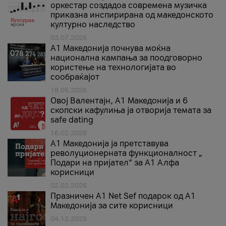
оркестар создадоа современа музичка
приказна инспирирана од македонското
културно наследство
03.07.2026
A1 Македонија почнува моќна
национална кампања за поодговорно
користење на технологијата во
сообраќајот
18.05.2026
Овој Валентајн, A1 Македонија и 6
скопски кафулиња ја отворија темата за
safe dating
16.02.2026
А1 Македонија ја претставува
револуционерната функционалност „
Подари на пријател“ за А1 Алфа
корисници
02.02.2026
Празничен A1 Net Sеf подарок од А1
Македонија за сите корисници
04.12.2025