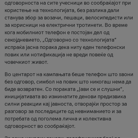
одговорноста на сите учесници во сообраќајот при
користење на технологијата, без разлика дали
станува збор за возачи, пешаци, велосипедисти или
за корисници на електрични тротинети. Во време
кога мобилниот телефон е постојан дел од
секојдневието, „Одговорно со технологијата“
испраќа јасна порака дека ниту еден телефонски
повик или нотификација не вреди повеќе од
човечкиот живот.
Во центарот на кампањата беше телефон што ѕвони
без одговор, симбол на повик што никогаш нема да
биде возвратен. Со пораката „Јави се и слушни“,
иницијативата во изминатите денови предизвика
силни реакции кај јавноста, отворајќи простор за
разговор за последиците од невниманието и за
потребата од поголема лична и колективна
одговорност во сообраќајот.