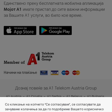
Единствено преку бесплатната мобилна апликација
Мојот A1
имате пристап до сите важни информации
за Вашите A1 услуги, во било кое време.
Member of
Начини на плаќање
Дознај повеќе за A1 Telekom Austria Group
A1 Austria
A1 Croatia
A1 Serbia
A1 Belarus
A1 Bulgaria
A1 Slovenia
A1 Digital
Со кликање на копчето "Се согласувам", се согласувате да
зачуваме колачиња за да го подобриме Вашето корисничко