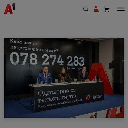
МК
EN
SQ
Приватни
Деловни
Поддршка
Надополни кредит
Плати сметка