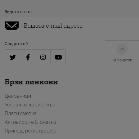
Бидете во тек
Следете нè
На почеток
Брзи линкови
Ценовници
Услови за користење
Плати сметка
Активирајте Е-сметка
Припејд регистрација