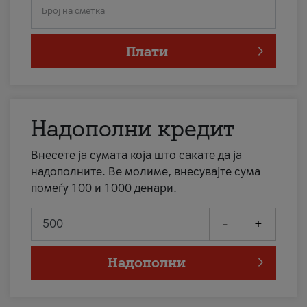
Број на сметка
Плати
Надополни кредит
Внесете ја сумата која што сакате да ја
надополните. Ве молиме, внесувајте сума
помеѓу 100 и 1000 денари.
-
+
Надополни