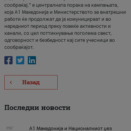
сообраќај.“ е централната порака на кампањата,
која A1 Македонија и Министерството за внатрешни
работи ќе продолжат да ја комуницираат и во
наредниот период преку повеќе активности и
канали, со цел поттикнување поголема свест,
одговорност и безбедност кај сите учесници во
сообраќајот.
Назад
Последни новости
А1 Македонија и Националниот џез