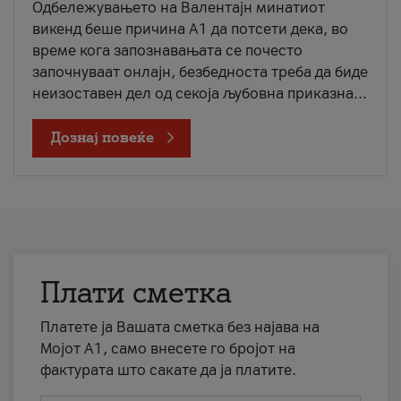
Одбележувањето на Валентајн минатиот
викенд беше причина А1 да потсети дека, во
време кога запознавањата се почесто
започнуваат онлајн, безбедноста треба да биде
неизоставен дел од секоја љубовна приказна...
Дознај повеќе
Плати сметка
Платете ја Вашата сметка без најава на
Мојот А1, само внесете го бројот на
фактурата што сакате да ја платите.