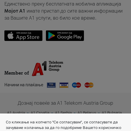
Единствено преку бесплатната мобилна апликација
Мојот A1
имате пристап до сите важни информации
за Вашите A1 услуги, во било кое време.
Member of
Начини на плаќање
Дознај повеќе за A1 Telekom Austria Group
A1 Austria
A1 Croatia
A1 Serbia
A1 Belarus
A1 Bulgaria
A1 Slovenia
A1 Digital
Со кликање на копчето "Се согласувам", се согласувате да
зачуваме колачиња за да го подобриме Вашето корисничко