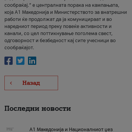
сообраќај.“ е централната порака на кампањата,
која A1 Македонија и Министерството за внатрешни
работи ќе продолжат да ја комуницираат и во
наредниот период преку повеќе активности и
канали, со цел поттикнување поголема свест,
одговорност и безбедност кај сите учесници во
сообраќајот.
Назад
Последни новости
А1 Македонија и Националниот џез