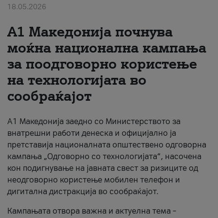
18.05.2026
За нас
A1 Македонија почнува
#ПодобарОнлајн
моќна национална кампања
за поодговорно користење
на технологијата во
сообраќајот
A1 Македонија заедно со Министерството за
внатрешни работи денеска и официјално ја
претставија националната општествено одговорна
кампања „Одговорно со технологијата“, насочена
кон подигнување на јавната свест за ризиците од
неодговорно користење мобилен телефон и
дигитална дистракција во сообраќајот.
Кампањата отвора важна и актуелна тема –