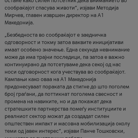
остане како силен потсетник дека вниманието во
сообраќајот спасува животи“, изјави Методија
Мирчев, главен извршен директор на А1
Македонија.
„Безбедноста во сообраќајот е заедничка
одговорност и токму затоа ваквите иницијативи
имаат особено значење. Една секунда невнимание
може да има трајни последици, па затоа е важно
континуирано да потсетуваме дека секој од нас
носи одговорност кога учествува во сообраќајот.
Кампањи како оваа на A1 Македонија
придонесуваат пораката да стигне до што поголем
број граѓани, да поттикнат поголема свесност и
промена на навиките, но и да покажат дека
стратешките партнерства помеѓу институциите и
реалниот сектор можат да создадат силен
општествен импакт и масовна мобилизација околу
теми од јавен интерес“, изјави Панче Тошковски,