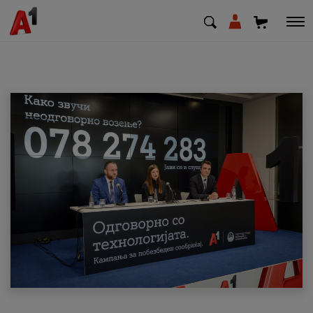
МК
EN
SQ
Приватни
Деловни
Поддршка
Надополни кредит
Плати сметка