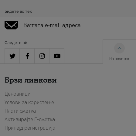
Бидете во тек
Следете нè
На почеток
Брзи линкови
Ценовници
Услови за користење
Плати сметка
Активирајте Е-сметка
Припејд регистрација