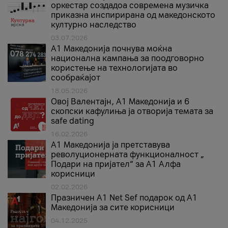
оркестар создадоа современа музичка
приказна инспирирана од македонското
културно наследство
03.07.2026
A1 Македонија почнува моќна
национална кампања за поодговорно
користење на технологијата во
сообраќајот
18.05.2026
Овој Валентајн, A1 Македонија и 6
скопски кафулиња ја отворија темата за
safe dating
16.02.2026
А1 Македонија ја претставува
револуционерната функционалност „
Подари на пријател“ за А1 Алфа
корисници
02.02.2026
Празничен A1 Net Sеf подарок од А1
Македонија за сите корисници
04.12.2025