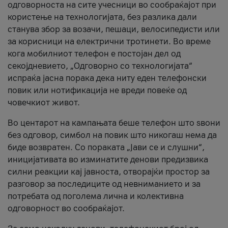
одговорноста на сите учесници во сообраќајот при
користење на технологијата, без разлика дали
станува збор за возачи, пешаци, велосипедисти или
за корисници на електрични тротинети. Во време
кога мобилниот телефон е постојан дел од
секојдневието, „Одговорно со технологијата“
испраќа јасна порака дека ниту еден телефонски
повик или нотификација не вреди повеќе од
човечкиот живот.
Во центарот на кампањата беше телефон што ѕвони
без одговор, симбол на повик што никогаш нема да
биде возвратен. Со пораката „Јави се и слушни“,
иницијативата во изминатите денови предизвика
силни реакции кај јавноста, отворајќи простор за
разговор за последиците од невниманието и за
потребата од поголема лична и колективна
одговорност во сообраќајот.