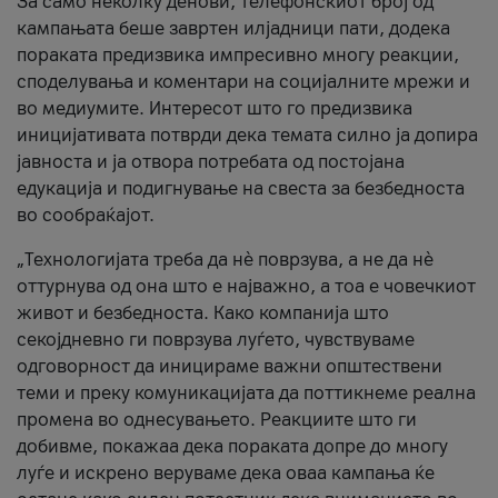
За само неколку денови, телефонскиот број од
кампањата беше завртен илјадници пати, додека
пораката предизвика импресивно многу реакции,
споделувања и коментари на социјалните мрежи и
во медиумите. Интересот што го предизвика
иницијативата потврди дека темата силно ја допира
јавноста и ја отвора потребата од постојана
едукација и подигнување на свеста за безбедноста
во сообраќајот.
„Технологијата треба да нè поврзува, а не да нè
оттурнува од она што е најважно, а тоа е човечкиот
живот и безбедноста. Како компанија што
секојдневно ги поврзува луѓето, чувствуваме
одговорност да иницираме важни општествени
теми и преку комуникацијата да поттикнеме реална
промена во однесувањето. Реакциите што ги
добивме, покажаа дека пораката допре до многу
луѓе и искрено веруваме дека оваа кампања ќе