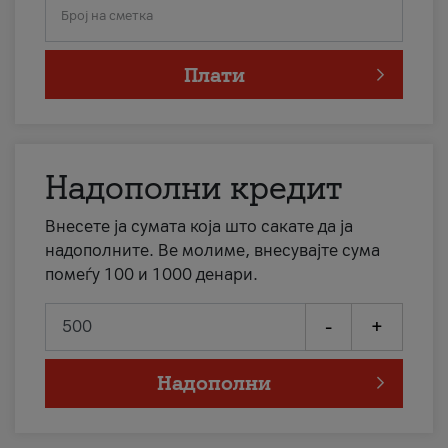
Број на сметка
Плати
Надополни кредит
Внесете ја сумата која што сакате да ја
надополните. Ве молиме, внесувајте сума
помеѓу 100 и 1000 денари.
-
+
Надополни