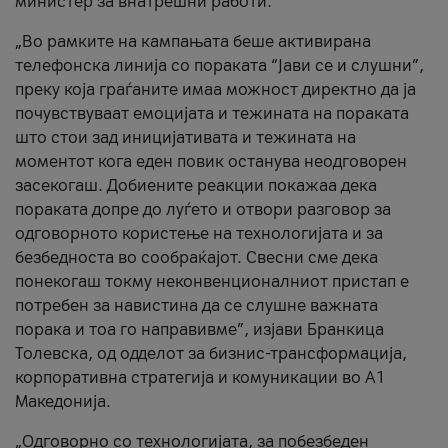
министер за внатрешни работи.
„Во рамките на кампањата беше активирана
телефонска линија со пораката “Јави се и слушни”,
преку која граѓаните имаа можност директно да ја
почувствуваат емоцијата и тежината на пораката
што стои зад иницијативата и тежината на
моментот кога еден повик останува неодговорен
засекогаш. Добиените реакции покажаа дека
пораката допре до луѓето и отвори разговор за
одговорното користење на технологијата и за
безбедноста во сообраќајот. Свесни сме дека
понекогаш токму неконвенционалниот пристап е
потребен за навистина да се слушне важната
порака и тоа го направивме”, изјави Бранкица
Толевска, од одделот за бизнис-трансформација,
корпоративна стратегија и комуникации во А1
Македонија.
„Одговорно со технологијата, за побезбеден