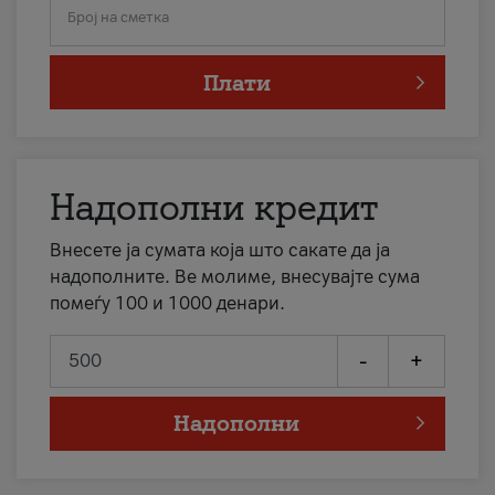
Број на сметка
Плати
Надополни кредит
Внесете ја сумата која што сакате да ја
надополните. Ве молиме, внесувајте сума
помеѓу 100 и 1000 денари.
-
+
Надополни