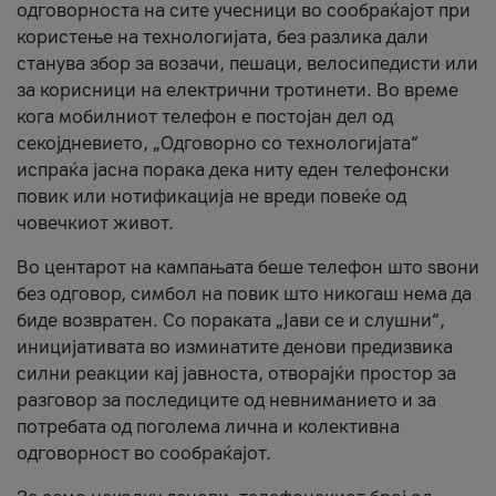
одговорноста на сите учесници во сообраќајот при
користење на технологијата, без разлика дали
станува збор за возачи, пешаци, велосипедисти или
за корисници на електрични тротинети. Во време
кога мобилниот телефон е постојан дел од
секојдневието, „Одговорно со технологијата“
испраќа јасна порака дека ниту еден телефонски
повик или нотификација не вреди повеќе од
човечкиот живот.
Во центарот на кампањата беше телефон што ѕвони
без одговор, симбол на повик што никогаш нема да
биде возвратен. Со пораката „Јави се и слушни“,
иницијативата во изминатите денови предизвика
силни реакции кај јавноста, отворајќи простор за
разговор за последиците од невниманието и за
потребата од поголема лична и колективна
одговорност во сообраќајот.