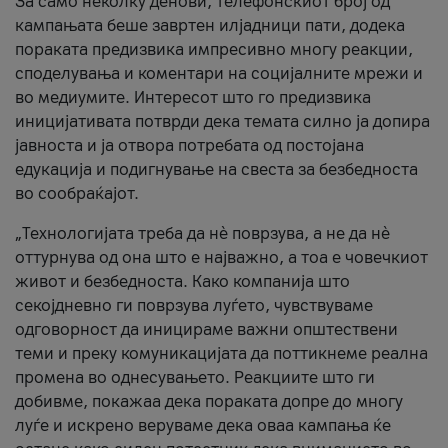
За само неколку денови, телефонскиот број од
кампањата беше завртен илјадници пати, додека
пораката предизвика импресивно многу реакции,
споделувања и коментари на социјалните мрежи и
во медиумите. Интересот што го предизвика
иницијативата потврди дека темата силно ја допира
јавноста и ја отвора потребата од постојана
едукација и подигнување на свеста за безбедноста
во сообраќајот.
„Технологијата треба да нè поврзува, а не да нè
оттурнува од она што е најважно, а тоа е човечкиот
живот и безбедноста. Како компанија што
секојдневно ги поврзува луѓето, чувствуваме
одговорност да иницираме важни општествени
теми и преку комуникацијата да поттикнеме реална
промена во однесувањето. Реакциите што ги
добивме, покажаа дека пораката допре до многу
луѓе и искрено веруваме дека оваа кампања ќе