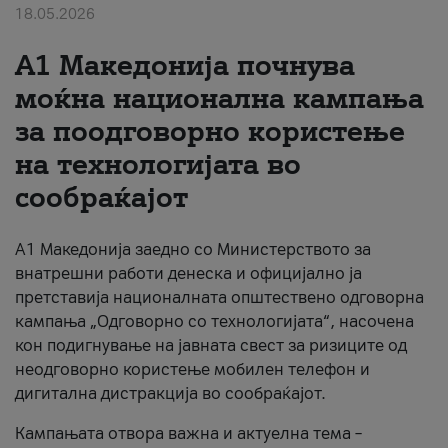
18.05.2026
За нас
A1 Македонија почнува
#ПодобарОнлајн
моќна национална кампања
за поодговорно користење
на технологијата во
сообраќајот
A1 Македонија заедно со Министерството за
внатрешни работи денеска и официјално ја
претставија националната општествено одговорна
кампања „Одговорно со технологијата“, насочена
кон подигнување на јавната свест за ризиците од
неодговорно користење мобилен телефон и
дигитална дистракција во сообраќајот.
Кампањата отвора важна и актуелна тема –