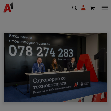
МК
EN
SQ
Приватни
Деловни
Поддршка
Надополни кредит
Плати сметка