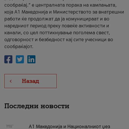
сообраќај.“ е централната порака на кампањата,
која A1 Македонија и Министерството за внатрешни
работи ќе продолжат да ја комуницираат и во
наредниот период преку повеќе активности и
канали, со цел поттикнување поголема свест,
одговорност и безбедност кај сите учесници во
сообраќајот.
Назад
Последни новости
А1 Македонија и Националниот џез