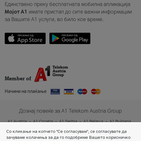
Единствено преку бесплатната мобилна апликација
Мојот A1
имате пристап до сите важни информации
за Вашите A1 услуги, во било кое време.
Member of
Начини на плаќање
Дознај повеќе за A1 Telekom Austria Group
A1 Austria
A1 Croatia
A1 Serbia
A1 Belarus
A1 Bulgaria
A1 Slovenia
A1 Digital
Со кликање на копчето "Се согласувам", се согласувате да
зачуваме колачиња за да го подобриме Вашето корисничко