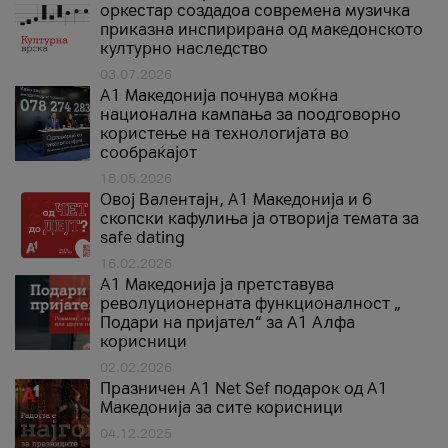
оркестар создадоа современа музичка
приказна инспирирана од македонското
културно наследство
03.07.2026
A1 Македонија почнува моќна
национална кампања за поодговорно
користење на технологијата во
сообраќајот
18.05.2026
Овој Валентајн, A1 Македонија и 6
скопски кафулиња ја отворија темата за
safe dating
16.02.2026
А1 Македонија ја претставува
револуционерната функционалност „
Подари на пријател“ за А1 Алфа
корисници
02.02.2026
Празничен A1 Net Sеf подарок од А1
Македонија за сите корисници
04.12.2025