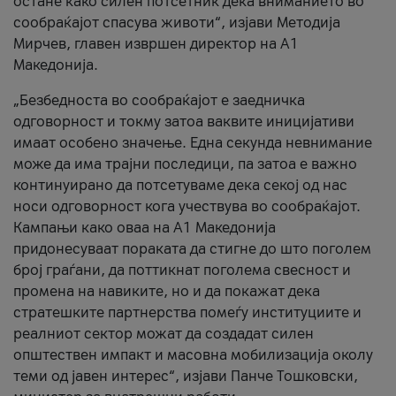
остане како силен потсетник дека вниманието во
сообраќајот спасува животи“, изјави Методија
Мирчев, главен извршен директор на А1
Македонија.
„Безбедноста во сообраќајот е заедничка
одговорност и токму затоа ваквите иницијативи
имаат особено значење. Една секунда невнимание
може да има трајни последици, па затоа е важно
континуирано да потсетуваме дека секој од нас
носи одговорност кога учествува во сообраќајот.
Кампањи како оваа на A1 Македонија
придонесуваат пораката да стигне до што поголем
број граѓани, да поттикнат поголема свесност и
промена на навиките, но и да покажат дека
стратешките партнерства помеѓу институциите и
реалниот сектор можат да создадат силен
општествен импакт и масовна мобилизација околу
теми од јавен интерес“, изјави Панче Тошковски,