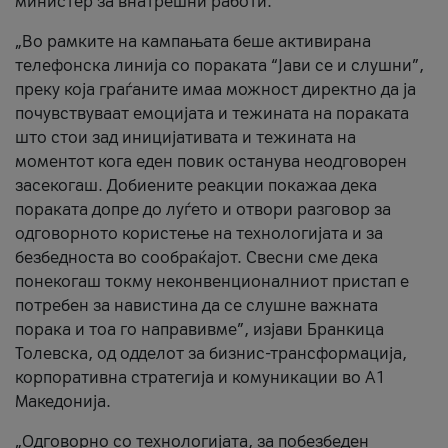
министер за внатрешни работи.
„Во рамките на кампањата беше активирана
телефонска линија со пораката “Јави се и слушни”,
преку која граѓаните имаа можност директно да ја
почувствуваат емоцијата и тежината на пораката
што стои зад иницијативата и тежината на
моментот кога еден повик останува неодговорен
засекогаш. Добиените реакции покажаа дека
пораката допре до луѓето и отвори разговор за
одговорното користење на технологијата и за
безбедноста во сообраќајот. Свесни сме дека
понекогаш токму неконвенционалниот пристап е
потребен за навистина да се слушне важната
порака и тоа го направивме”, изјави Бранкица
Толевска, од одделот за бизнис-трансформација,
корпоративна стратегија и комуникации во А1
Македонија.
„Одговорно со технологијата, за побезбеден