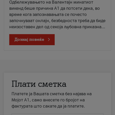
Одбележувањето на Валентајн минатиот
викенд беше причина А1 да потсети дека, во
време кога запознавањата се почесто
започнуваат онлајн, безбедноста треба да биде
неизоставен дел од секоја љубовна приказна...
Дознај повеќе
Плати сметка
Платете ја Вашата сметка без најава на
Мојот А1, само внесете го бројот на
фактурата што сакате да ја платите.