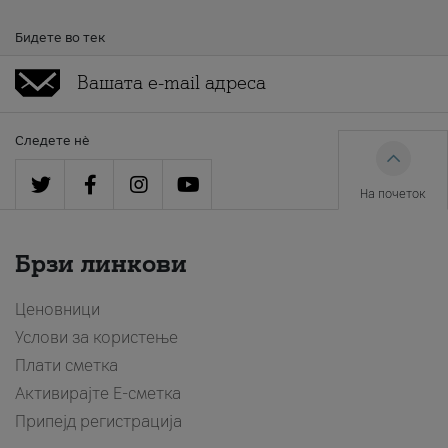
Бидете во тек
Следете нè
На почеток
Брзи линкови
Ценовници
Услови за користење
Плати сметка
Активирајте Е-сметка
Припејд регистрација