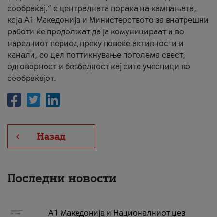
сообраќај.“ е централната порака на кампањата,
која A1 Македонија и Министерството за внатрешни
работи ќе продолжат да ја комуницираат и во
наредниот период преку повеќе активности и
канали, со цел поттикнување поголема свест,
одговорност и безбедност кај сите учесници во
сообраќајот.
Назад
Последни новости
А1 Македонија и Националниот џез