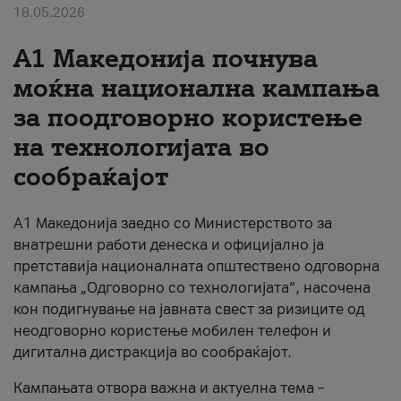
18.05.2026
За нас
A1 Македонија почнува
#ПодобарОнлајн
моќна национална кампања
за поодговорно користење
на технологијата во
сообраќајот
A1 Македонија заедно со Министерството за
внатрешни работи денеска и официјално ја
претставија националната општествено одговорна
кампања „Одговорно со технологијата“, насочена
кон подигнување на јавната свест за ризиците од
неодговорно користење мобилен телефон и
дигитална дистракција во сообраќајот.
Кампањата отвора важна и актуелна тема –