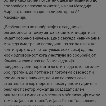
остане како силен потсетник дека вниманието во
сообраќајот спасува животи“, изјави Методија
Мирчев, главен извршен директор на А1
Македонија.
„Безбедноста во сообраќајот е заедничка
одговорност и токму затоа ваквите иницијативи
имаат особено значење. Една секунда невнимание
може да има трајни последици, па затоа е важно
континуирано да потсетуваме дека секој од нас
носи одговорност кога учествува во сообраќајот.
Кампањи како оваа на A1 Македонија
придонесуваат пораката да стигне до што поголем
број граѓани, да поттикнат поголема свесност и
промена на навиките, но и да покажат дека
стратешките партнерства помеѓу институциите и
реалниот сектор можат да создадат силен
општествен импакт и масовна мобилизација околу
теми од јавен интерес“, изјави Панче Тошковски,