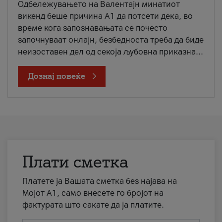
Одбележувањето на Валентајн минатиот
викенд беше причина А1 да потсети дека, во
време кога запознавањата се почесто
започнуваат онлајн, безбедноста треба да биде
неизоставен дел од секоја љубовна приказна...
Дознај повеќе
Плати сметка
Платете ја Вашата сметка без најава на
Мојот А1, само внесете го бројот на
фактурата што сакате да ја платите.