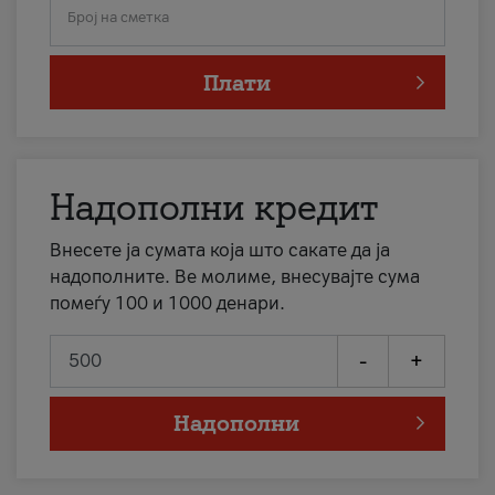
Број на сметка
Плати
Надополни кредит
Внесете ја сумата која што сакате да ја
надополните. Ве молиме, внесувајте сума
помеѓу 100 и 1000 денари.
-
+
Надополни