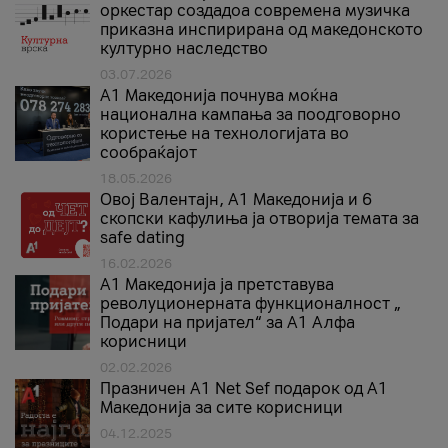
оркестар создадоа современа музичка
приказна инспирирана од македонското
културно наследство
03.07.2026
A1 Македонија почнува моќна
национална кампања за поодговорно
користење на технологијата во
сообраќајот
18.05.2026
Овој Валентајн, A1 Македонија и 6
скопски кафулиња ја отворија темата за
safe dating
16.02.2026
А1 Македонија ја претставува
револуционерната функционалност „
Подари на пријател“ за А1 Алфа
корисници
02.02.2026
Празничен A1 Net Sеf подарок од А1
Македонија за сите корисници
04.12.2025