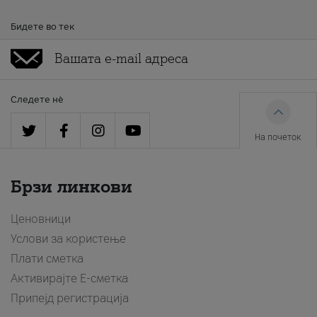
Бидете во тек
Следете нè
На почеток
Брзи линкови
Ценовници
Услови за користење
Плати сметка
Активирајте Е-сметка
Припејд регистрација