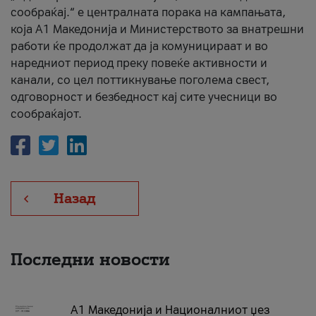
сообраќај.“ е централната порака на кампањата,
која A1 Македонија и Министерството за внатрешни
работи ќе продолжат да ја комуницираат и во
наредниот период преку повеќе активности и
канали, со цел поттикнување поголема свест,
одговорност и безбедност кај сите учесници во
сообраќајот.
Назад
Последни новости
А1 Македонија и Националниот џез