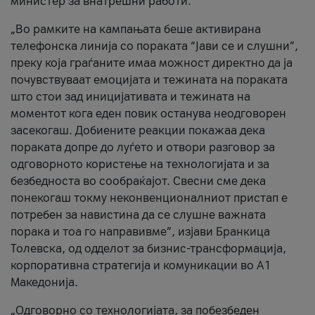
министер за внатрешни работи.
„Во рамките на кампањата беше активирана
телефонска линија со пораката “Јави се и слушни”,
преку која граѓаните имаа можност директно да ја
почувствуваат емоцијата и тежината на пораката
што стои зад иницијативата и тежината на
моментот кога еден повик останува неодговорен
засекогаш. Добиените реакции покажаа дека
пораката допре до луѓето и отвори разговор за
одговорното користење на технологијата и за
безбедноста во сообраќајот. Свесни сме дека
понекогаш токму неконвенционалниот пристап е
потребен за навистина да се слушне важната
порака и тоа го направивме”, изјави Бранкица
Толевска, од одделот за бизнис-трансформација,
корпоративна стратегија и комуникации во А1
Македонија.
„Одговорно со технологијата, за побезбеден