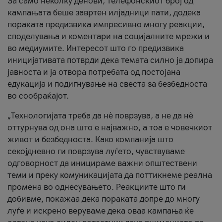
За само неколку денови, телефонскиот број од
кампањата беше завртен илјадници пати, додека
пораката предизвика импресивно многу реакции,
споделувања и коментари на социјалните мрежи и
во медиумите. Интересот што го предизвика
иницијативата потврди дека темата силно ја допира
јавноста и ја отвора потребата од постојана
едукација и подигнување на свеста за безбедноста
во сообраќајот.
„Технологијата треба да нè поврзува, а не да нè
оттурнува од она што е најважно, а тоа е човечкиот
живот и безбедноста. Како компанија што
секојдневно ги поврзува луѓето, чувствуваме
одговорност да иницираме важни општествени
теми и преку комуникацијата да поттикнеме реална
промена во однесувањето. Реакциите што ги
добивме, покажаа дека пораката допре до многу
луѓе и искрено веруваме дека оваа кампања ќе