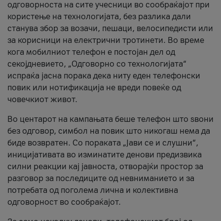
одговорноста на сите учесници во сообраќајот при
користење на технологијата, без разлика дали
станува збор за возачи, пешаци, велосипедисти или
за корисници на електрични тротинети. Во време
кога мобилниот телефон е постојан дел од
секојдневието, „Одговорно со технологијата“
испраќа јасна порака дека ниту еден телефонски
повик или нотификација не вреди повеќе од
човечкиот живот.
Во центарот на кампањата беше телефон што ѕвони
без одговор, симбол на повик што никогаш нема да
биде возвратен. Со пораката „Јави се и слушни“,
иницијативата во изминатите денови предизвика
силни реакции кај јавноста, отворајќи простор за
разговор за последиците од невниманието и за
потребата од поголема лична и колективна
одговорност во сообраќајот.