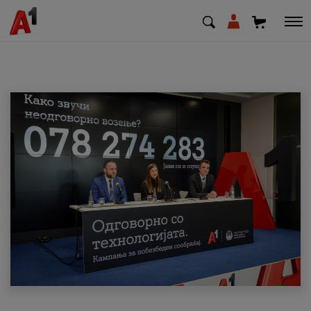
МК
EN
SQ
Приватни
Деловни
Поддршка
Надополни кредит
Плати сметка