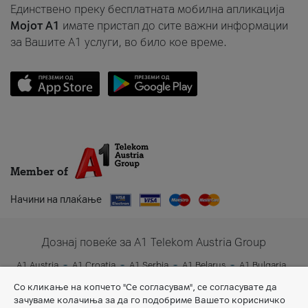
Единствено преку бесплатната мобилна апликација
Мојот A1
имате пристап до сите важни информации
за Вашите A1 услуги, во било кое време.
Member of
Начини на плаќање
Дознај повеќе за A1 Telekom Austria Group
A1 Austria
A1 Croatia
A1 Serbia
A1 Belarus
A1 Bulgaria
A1 Slovenia
A1 Digital
Со кликање на копчето "Се согласувам", се согласувате да
зачуваме колачиња за да го подобриме Вашето корисничко