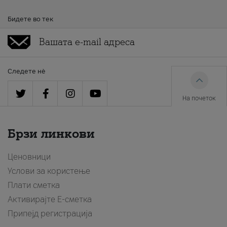
Бидете во тек
Следете нè
На почеток
Брзи линкови
Ценовници
Услови за користење
Плати сметка
Активирајте Е-сметка
Припејд регистрација