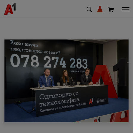
МК
EN
SQ
Приватни
Деловни
Поддршка
Надополни кредит
Плати сметка