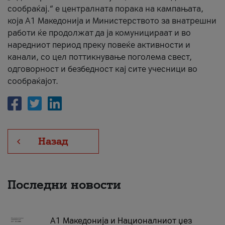
сообраќај.“ е централната порака на кампањата,
која A1 Македонија и Министерството за внатрешни
работи ќе продолжат да ја комуницираат и во
наредниот период преку повеќе активности и
канали, со цел поттикнување поголема свест,
одговорност и безбедност кај сите учесници во
сообраќајот.
Назад
Последни новости
А1 Македонија и Националниот џез