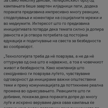
За само неколку денови, телефонскиот број од
кампањата беше завртен илјадници пати, додека
пораката предизвика импресивно многу реакции,
споделувања и коментари на социјалните мрежи и
во медиумите. Интересот што го предизвика
иницијативата потврди дека темата силно ја допира
јавноста и ја отвора потребата од постојана
едукација и подигнување на свеста за безбедноста
во сообраќајот.
„Технологијата треба да нè поврзува, а не да нè
оттурнува од она што е најважно, а тоа е човечкиот
живот и безбедноста. Како компанија што
секојдневно ги поврзува луѓето, чувствуваме
одговорност да иницираме важни општествени
теми и преку комуникацијата да поттикнеме реална
промена во однесувањето. Реакциите што ги
добивме, покажаа дека пораката допре до многу
луѓе и искрено веруваме дека оваа кампања ќе