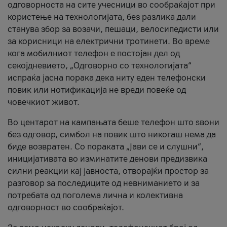
одговорноста на сите учесници во сообраќајот при
користење на технологијата, без разлика дали
станува збор за возачи, пешаци, велосипедисти или
за корисници на електрични тротинети. Во време
кога мобилниот телефон е постојан дел од
секојдневието, „Одговорно со технологијата“
испраќа јасна порака дека ниту еден телефонски
повик или нотификација не вреди повеќе од
човечкиот живот.
Во центарот на кампањата беше телефон што ѕвони
без одговор, симбол на повик што никогаш нема да
биде возвратен. Со пораката „Јави се и слушни“,
иницијативата во изминатите денови предизвика
силни реакции кај јавноста, отворајќи простор за
разговор за последиците од невниманието и за
потребата од поголема лична и колективна
одговорност во сообраќајот.