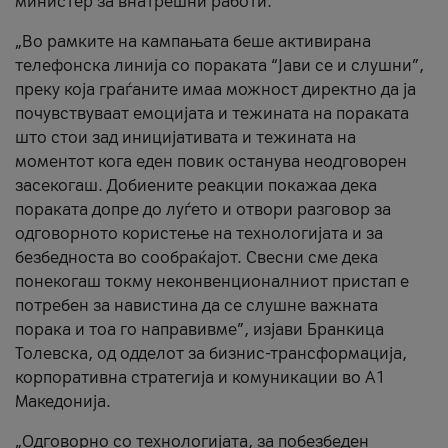
министер за внатрешни работи.
„Во рамките на кампањата беше активирана
телефонска линија со пораката “Јави се и слушни”,
преку која граѓаните имаа можност директно да ја
почувствуваат емоцијата и тежината на пораката
што стои зад иницијативата и тежината на
моментот кога еден повик останува неодговорен
засекогаш. Добиените реакции покажаа дека
пораката допре до луѓето и отвори разговор за
одговорното користење на технологијата и за
безбедноста во сообраќајот. Свесни сме дека
понекогаш токму неконвенционалниот пристап е
потребен за навистина да се слушне важната
порака и тоа го направивме”, изјави Бранкица
Толевска, од одделот за бизнис-трансформација,
корпоративна стратегија и комуникации во А1
Македонија.
„Одговорно со технологијата, за побезбеден