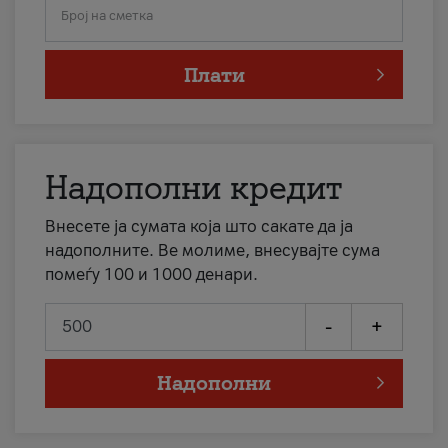
Број на сметка
Плати
Надополни кредит
Внесете ја сумата која што сакате да ја
надополните. Ве молиме, внесувајте сума
помеѓу 100 и 1000 денари.
-
+
Надополни