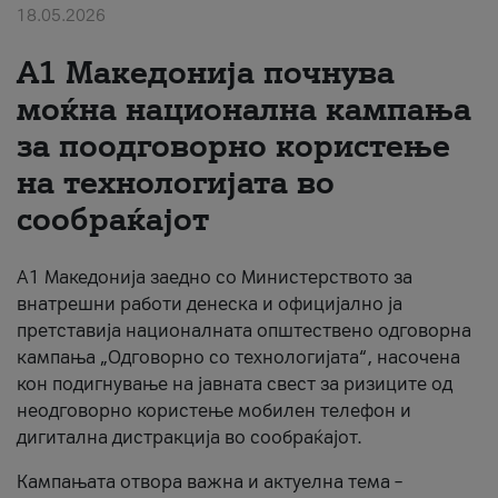
18.05.2026
За нас
A1 Македонија почнува
#ПодобарОнлајн
моќна национална кампања
за поодговорно користење
на технологијата во
сообраќајот
A1 Македонија заедно со Министерството за
внатрешни работи денеска и официјално ја
претставија националната општествено одговорна
кампања „Одговорно со технологијата“, насочена
кон подигнување на јавната свест за ризиците од
неодговорно користење мобилен телефон и
дигитална дистракција во сообраќајот.
Кампањата отвора важна и актуелна тема –