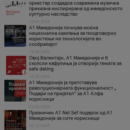
оркестар создадоа современа музичка
приказна инспирирана од македонското
културно наследство
03.07.2026
A1 Македонија почнува моќна
национална кампања за поодговорно
користење на технологијата во
сообраќајот
18.05.2026
Овој Валентајн, A1 Македонија и 6
скопски кафулиња ја отворија темата за
safe dating
16.02.2026
А1 Македонија ја претставува
револуционерната функционалност „
Подари на пријател“ за А1 Алфа
корисници
02.02.2026
Празничен A1 Net Sеf подарок од А1
Македонија за сите корисници
04.12.2025