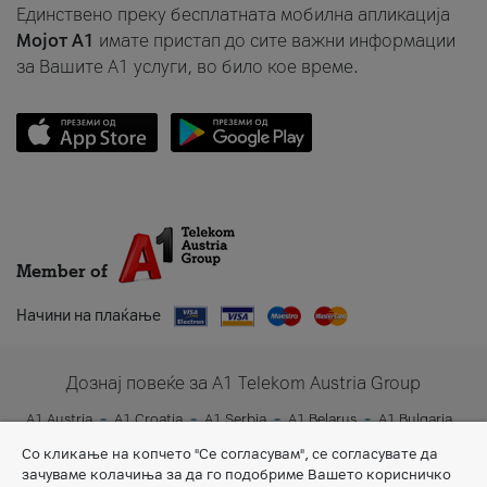
Единствено преку бесплатната мобилна апликација
Мојот A1
имате пристап до сите важни информации
за Вашите A1 услуги, во било кое време.
Member of
Начини на плаќање
Дознај повеќе за A1 Telekom Austria Group
A1 Austria
A1 Croatia
A1 Serbia
A1 Belarus
A1 Bulgaria
A1 Slovenia
A1 Digital
Со кликање на копчето "Се согласувам", се согласувате да
зачуваме колачиња за да го подобриме Вашето корисничко