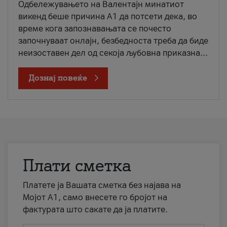
Одбележувањето на Валентајн минатиот
викенд беше причина А1 да потсети дека, во
време кога запознавањата се почесто
започнуваат онлајн, безбедноста треба да биде
неизоставен дел од секоја љубовна приказна...
Дознај повеќе
Плати сметка
Платете ја Вашата сметка без најава на
Мојот А1, само внесете го бројот на
фактурата што сакате да ја платите.