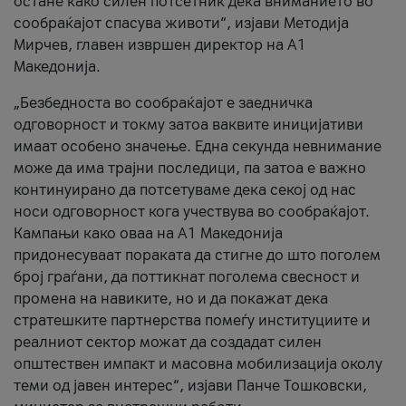
остане како силен потсетник дека вниманието во
сообраќајот спасува животи“, изјави Методија
Мирчев, главен извршен директор на А1
Македонија.
„Безбедноста во сообраќајот е заедничка
одговорност и токму затоа ваквите иницијативи
имаат особено значење. Една секунда невнимание
може да има трајни последици, па затоа е важно
континуирано да потсетуваме дека секој од нас
носи одговорност кога учествува во сообраќајот.
Кампањи како оваа на A1 Македонија
придонесуваат пораката да стигне до што поголем
број граѓани, да поттикнат поголема свесност и
промена на навиките, но и да покажат дека
стратешките партнерства помеѓу институциите и
реалниот сектор можат да создадат силен
општествен импакт и масовна мобилизација околу
теми од јавен интерес“, изјави Панче Тошковски,