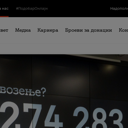
а нас
#ПодобарОнлајн
Надополн
свет
Медиа
Кариера
Броеви за донации
Кон