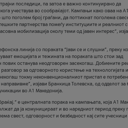
трајни последици, па затоа е важно континуирано да
 кога учествува во сообраќајот. Кампањи како оваа на A
 што поголем број граѓани, да поттикнат поголема свес
атешките партнерства помеѓу институциите и реалниот 
асовна мобилизација околу теми од јавен интерес“, изј
онска линија со пораката “Јави се и слушни”, преку ко
уваат емоцијата и тежината на пораката што стои зад
н повик останува неодговорен засекогаш. Добиените р
 разговор за одговорното користење на технологијата и
онекогаш токму неконвенционалниот пристап е потребен
 направивме”, изјави Бранкица Толевска, од одделот за 
уникации во А1 Македонија.
браќај.“ е централната порака на кампањата, која A1 Ма
лжат да ја комуницираат и во наредниот период преку 
ема свест, одговорност и безбедност кај сите учесници