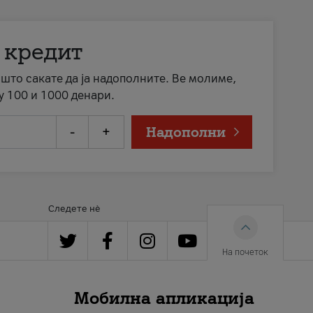
 кредит
а што сакате да ја надополните. Ве молиме,
у 100 и 1000 денари.
-
+
Надополни
Следете нè
На почеток
Мобилна апликација