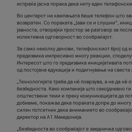
испраќа јасна порака дека ниту еден телефонск
Во центарот на кампањата беше телефон што ѕво
возвратен. Со пораката „Јави се и слушни“, ини
јавноста, отворајќи простор за разговор за пос
колективна одговорност во сообраќајот.
За само неколку денови, телефонскиот број од 
предизвика импресивно многу реакции, споделу
Интересот што го предизвика иницијативата потв
од постојана едукација и подигнување на свеста 
„Технологијата треба да нè поврзува, а не да нè 
безбедноста. Како компанија што секојдневно г
општествени теми и преку комуникацијата да по
добивме, покажаа дека пораката допре до многу 
силен потсетник дека вниманието во сообраќајо
директор на А1 Македонија.
„Безбедноста во сообраќајот е заедничка одгов