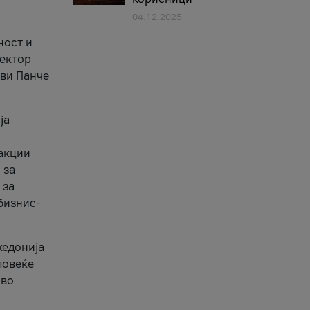
04.12.2025
1
ност и
сектор
ави Панче
ја
еакции
 за
 за
бизнис-
кедонија
повеќе
 во