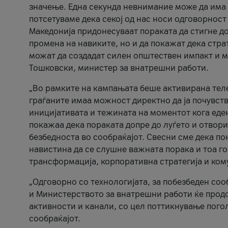
значење. Една секунда невнимание може да има 
потсетуваме дека секој од нас носи одговорност
Македонија придонесуваат пораката да стигне до
промена на навиките, но и да покажат дека стр
можат да создадат силен општествен импакт и м
Тошковски, министер за внатрешни работи.
„Во рамките на кампањата беше активирана телеф
граѓаните имаа можност директно да ја почувств
иницијативата и тежината на моментот кога еде
покажаа дека пораката допре до луѓето и отвори
безбедноста во сообраќајот. Свесни сме дека п
навистина да се слушне важната порака и тоа го
трансформација, корпоративна стратегија и ком
„Одговорно со технологијата, за побезбеден соо
и Министерството за внатрешни работи ќе продо
активности и канали, со цел поттикнување погол
сообраќајот.