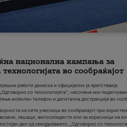
ќна национална кампања за
технологијата во сообраќајот
трешни работи денеска и официјално ја претставија
Одговорно со технологијата“, насочена кон подигнува
стење мобилен телефон и дигитална дистракција во сооб
ворноста на сите учесници во сообраќајот при користе
а возачи, пешаци, велосипедисти или за корисници на е
остојан дел од секојдневието, „Одговорно со технологи