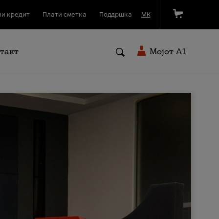
и кредит
Плати сметка
Поддршка
МК
такт
Мојот A1