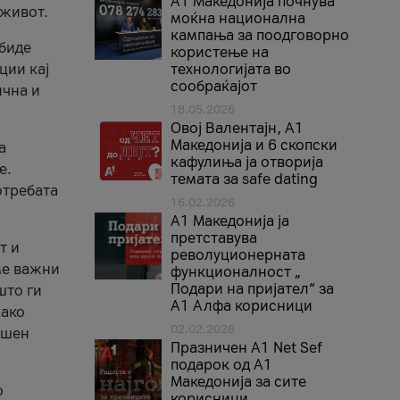
A1 Македонија почнува
 живот.
моќна национална
кампања за поодговорно
 биде
користење на
ции кај
технологијата во
сообраќајот
ична и
18.05.2026
Овој Валентајн, A1
Македонија и 6 скопски
а
кафулиња ја отворија
е.
темата за safe dating
отребата
16.02.2026
А1 Македонија ја
претставува
т и
револуционерната
ме важни
функционалност „
Подари на пријател“ за
што ги
А1 Алфа корисници
како
02.02.2026
ршен
Празничен A1 Net Sеf
подарок од А1
Македонија за сите
о
корисници