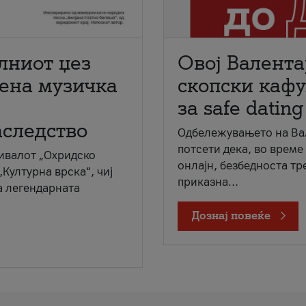
лниот џез
Овој Валента
мена музичка
скопски кафу
за safe dating
аследство
Одбележувањето на Вал
потсети дека, во време
ивалот „Охридско
онлајн, безбедноста тр
„Културна врска“, чиј
приказна...
а легендарната
Дознај повеќе