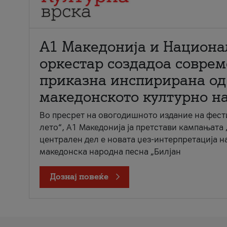
А1 Македонија и Национа
оркестар создадоа совре
приказна инспирирана од
македонското културно н
Во пресрет на овогодишното издание на фест
лето“, А1 Македонија ја претстави кампањата 
централен дел е новата џез-интерпретација н
македонска народна песна „Билјан
Дознај повеќе