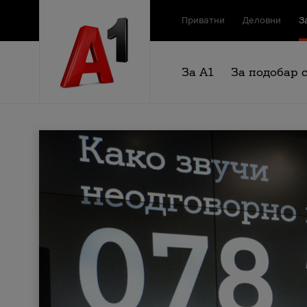
Приватни
Деловни
З
За А1
За подобар 