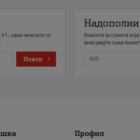
Надополни
 А1, само внесете го
Внесете ја сумата кој
.
внесувајте сума помеѓ
Плати
ршка
Профил