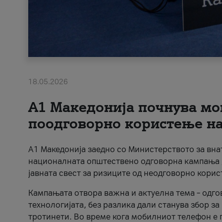
18.05.2026
A1 Македонија почнува мо
поодговорно користење на 
A1 Македонија заедно со Министерството за вна
националната општествено одговорна кампања „
јавната свест за ризиците од неодговорно кори
Кампањата отвора важна и актуелна тема – одго
технологијата, без разлика дали станува збор з
тротинети. Во време кога мобилниот телефон е п