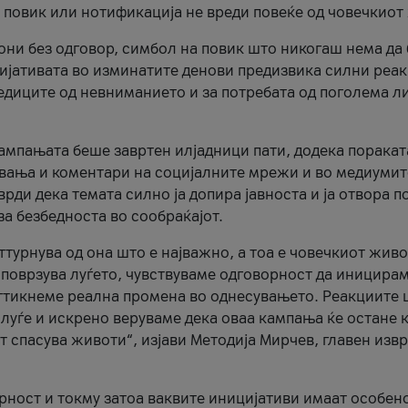
и повик или нотификација не вреди повеќе од човечкиот
ни без одговор, симбол на повик што никогаш нема да
цијативата во изминатите денови предизвика силни реак
ледиците од невниманието и за потребата од поголема л
кампањата беше завртен илјадници пати, додека поракат
вања и коментари на социјалните мрежи и во медиумит
рди дека темата силно ја допира јавноста и ја отвора п
за безбедноста во сообраќајот.
оттурнува од она што е најважно, а тоа е човечкиот живо
и поврзува луѓето, чувствуваме одговорност да иницира
ттикнеме реална промена во однесувањето. Реакциите 
луѓе и искрено веруваме дека оваа кампања ќе остане 
т спасува животи“, изјави Методија Мирчев, главен изв
орност и токму затоа ваквите иницијативи имаат особен