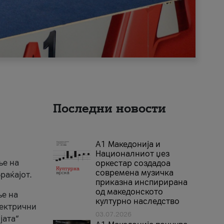
Последни новости
А1 Македонија и
Националниот џез
ње на
оркестар создадоа
современа музичка
раќајот.
приказна инспирирана
од македонското
ње на
културно наследство
лектрични
03.07.2026
јата“