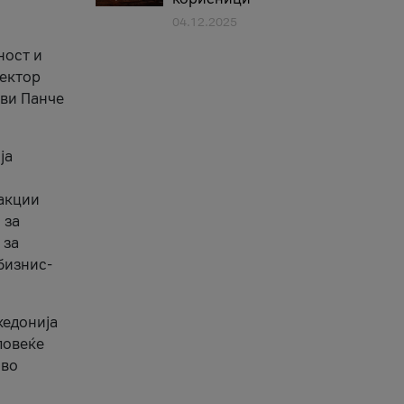
04.12.2025
1
ност и
сектор
ави Панче
ја
еакции
 за
 за
бизнис-
кедонија
повеќе
 во