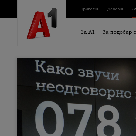
Приватни
Деловни
З
За А1
За подобар 