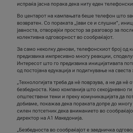
испраќа јасна порака дека ниту еден телефонск
Во центарот на кампањата беше телефон што ѕво
возвратен. Со пораката „Јави се и слушни“, ини
јавноста, отворајќи простор за разговор за пос
колективна одговорност во сообраќајот.
За само неколку денови, телефонскиот број од 
предизвика импресивно многу реакции, споделу
Интересот што го предизвика иницијативата потв
од постојана едукација и подигнување на свеста 
„Технологијата треба да нè поврзува, а не да нè 
безбедноста. Како компанија што секојдневно г
општествени теми и преку комуникацијата да по
добивме, покажаа дека пораката допре до многу 
силен потсетник дека вниманието во сообраќајо
директор на А1 Македонија.
„Безбедноста во сообраќајот е заедничка одгов