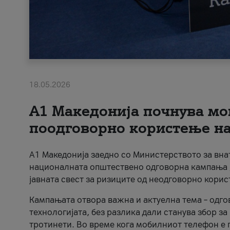
18.05.2026
A1 Македонија почнува мо
поодговорно користење на 
A1 Македонија заедно со Министерството за вна
националната општествено одговорна кампања „
јавната свест за ризиците од неодговорно кори
Кампањата отвора важна и актуелна тема – одго
технологијата, без разлика дали станува збор з
тротинети. Во време кога мобилниот телефон е п