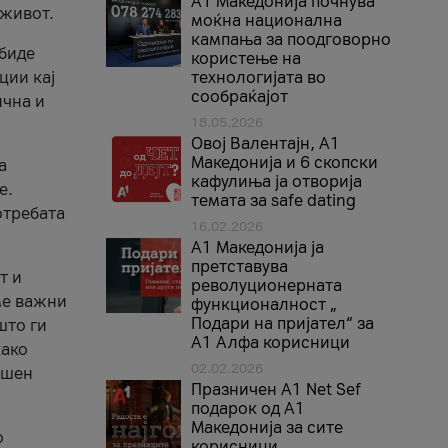
A1 Македонија почнува
 живот.
моќна национална
кампања за поодговорно
 биде
користење на
ции кај
технологијата во
сообраќајот
ична и
18.05.2026
Овој Валентајн, A1
Македонија и 6 скопски
а
кафулиња ја отворија
е.
темата за safe dating
отребата
16.02.2026
А1 Македонија ја
претставува
т и
револуционерната
ме важни
функционалност „
Подари на пријател“ за
што ги
А1 Алфа корисници
како
02.02.2026
ршен
Празничен A1 Net Sеf
подарок од А1
Македонија за сите
о
корисници