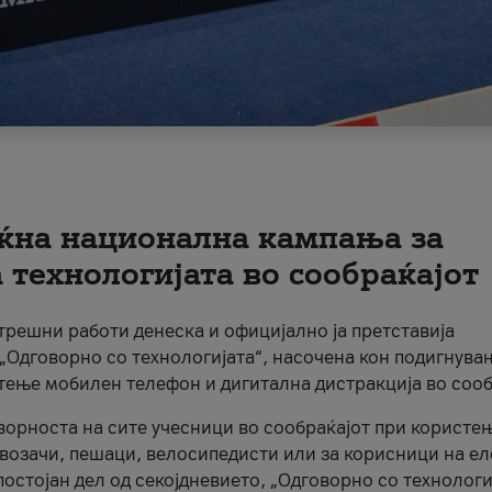
ќна национална кампања за
технологијата во сообраќајот
трешни работи денеска и официјално ја претставија
Одговорно со технологијата“, насочена кон подигнува
стење мобилен телефон и дигитална дистракција во сооб
ворноста на сите учесници во сообраќајот при користе
а возачи, пешаци, велосипедисти или за корисници на е
остојан дел од секојдневието, „Одговорно со технологи