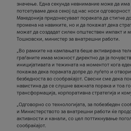
значење. Една секунда невнимание може да има 
потсетуваме дека секој од нас носи одговорност
Македонија придонесуваат пораката да стигне до
промена на навиките, но и да покажат дека стр
можат да создадат силен општествен импакт и м
Тошковски, министер за внатрешни работи.
„Во рамките на кампањата беше активирана телеф
граѓаните имаа можност директно да ја почувств
иницијативата и тежината на моментот кога еде
покажаа дека пораката допре до луѓето и отвори
безбедноста во сообраќајот. Свесни сме дека п
навистина да се слушне важната порака и тоа го
трансформација, корпоративна стратегија и ком
„Одговорно со технологијата, за побезбеден соо
и Министерството за внатрешни работи ќе продо
активности и канали, со цел поттикнување погол
сообраќајот.