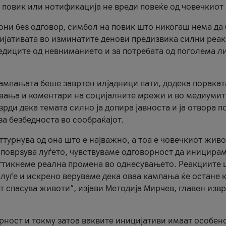
и повик или нотификација не вреди повеќе од човечкиот
ни без одговор, симбол на повик што никогаш нема да
цијативата во изминатите денови предизвика силни реак
ледиците од невниманието и за потребата од поголема л
кампањата беше завртен илјадници пати, додека поракат
вања и коментари на социјалните мрежи и во медиумит
рди дека темата силно ја допира јавноста и ја отвора п
за безбедноста во сообраќајот.
оттурнува од она што е најважно, а тоа е човечкиот живо
и поврзува луѓето, чувствуваме одговорност да иницира
ттикнеме реална промена во однесувањето. Реакциите 
луѓе и искрено веруваме дека оваа кампања ќе остане 
т спасува животи“, изјави Методија Мирчев, главен изв
орност и токму затоа ваквите иницијативи имаат особен