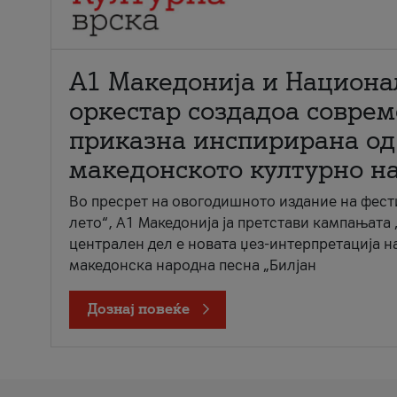
А1 Македонија и Национа
оркестар создадоа совре
приказна инспирирана од
македонското културно н
Во пресрет на овогодишното издание на фест
лето“, А1 Македонија ја претстави кампањата 
централен дел е новата џез-интерпретација н
македонска народна песна „Билјан
Дознај повеќе