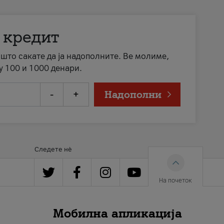
 кредит
а што сакате да ја надополните. Ве молиме,
у 100 и 1000 денари.
-
+
Надополни
Следете нè
На почеток
Мобилна апликација