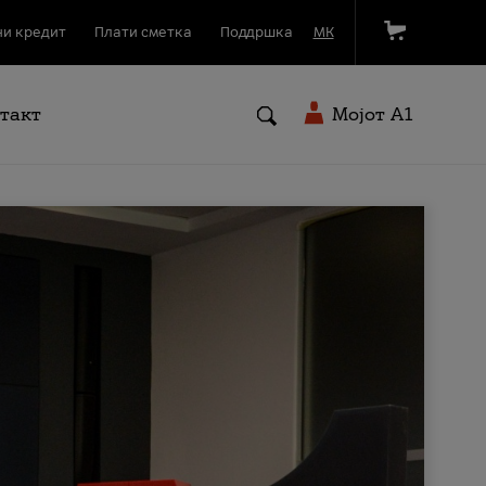
и кредит
Плати сметка
Поддршка
МК
такт
Мојот A1