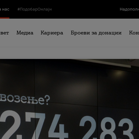
а нас
#ПодобарОнлајн
Надополн
свет
Медиа
Кариера
Броеви за донации
Кон