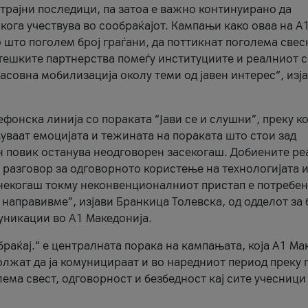
трајни последици, па затоа е важно континуирано да
 кога учествува во сообраќајот. Кампањи како оваа на A
 што поголем број граѓани, да поттикнат поголема свес
атешките партнерства помеѓу институциите и реалниот 
асовна мобилизација околу теми од јавен интерес“, изј
онска линија со пораката “Јави се и слушни”, преку ко
уваат емоцијата и тежината на пораката што стои зад
н повик останува неодговорен засекогаш. Добиените р
 разговор за одговорното користење на технологијата и
онекогаш токму неконвенционалниот пристап е потребен
 направивме”, изјави Бранкица Толевска, од одделот за 
уникации во А1 Македонија.
браќај.“ е централната порака на кампањата, која A1 Ма
лжат да ја комуницираат и во наредниот период преку 
ема свест, одговорност и безбедност кај сите учесници