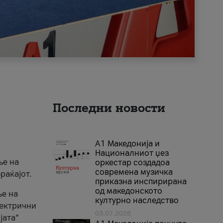
Последни новости
А1 Македонија и
Националниот џез
ње на
оркестар создадоа
современа музичка
раќајот.
приказна инспирирана
од македонското
ње на
културно наследство
лектрични
03.07.2026
јата“