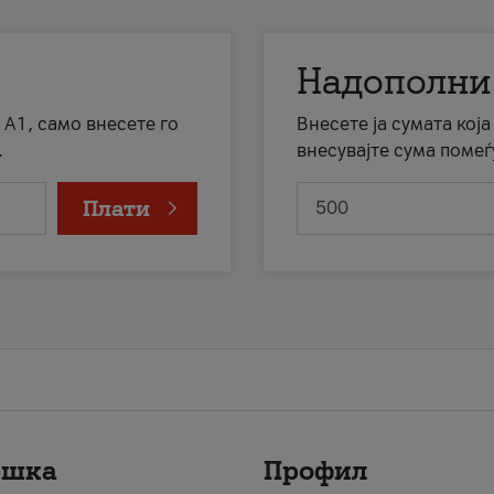
Надополни
 А1, само внесете го
Внесете ја сумата кој
.
внесувајте сума помеѓ
Плати
ршка
Профил