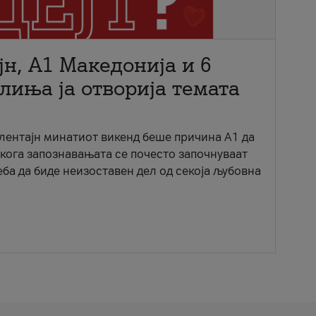
јн, A1 Македонија и 6
лиња ја отворија темата
ентајн минатиот викенд беше причина А1 да
 кога запознавањата се почесто започнуваат
еба да биде неизоставен дел од секоја љубовна