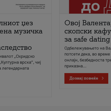
лниот џез
Овој Валента
мена музичка
скопски кафу
за safe dating
аследство
Одбележувањето на Вал
потсети дека, во време
ивалот „Охридско
онлајн, безбедноста тр
„Културна врска“, чиј
приказна...
а легендарната
Дознај повеќе