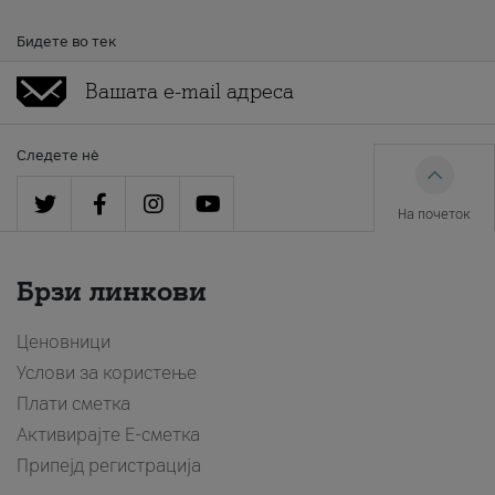
Бидете во тек
Следете нè
На почеток
Брзи линкови
Ценовници
Услови за користење
Плати сметка
Активирајте Е-сметка
Припејд регистрација