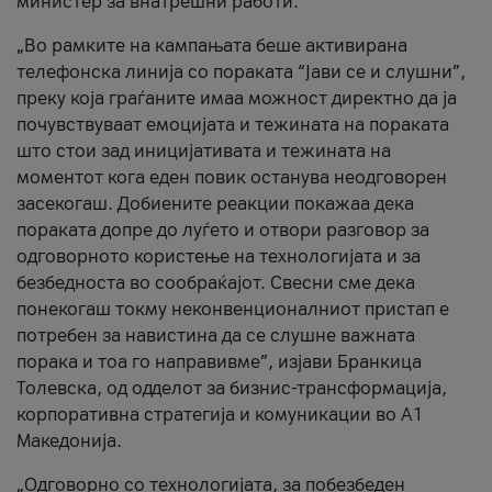
министер за внатрешни работи.
„Во рамките на кампањата беше активирана
телефонска линија со пораката “Јави се и слушни”,
преку која граѓаните имаа можност директно да ја
почувствуваат емоцијата и тежината на пораката
што стои зад иницијативата и тежината на
моментот кога еден повик останува неодговорен
засекогаш. Добиените реакции покажаа дека
пораката допре до луѓето и отвори разговор за
одговорното користење на технологијата и за
безбедноста во сообраќајот. Свесни сме дека
понекогаш токму неконвенционалниот пристап е
потребен за навистина да се слушне важната
порака и тоа го направивме”, изјави Бранкица
Толевска, од одделот за бизнис-трансформација,
корпоративна стратегија и комуникации во А1
Македонија.
„Одговорно со технологијата, за побезбеден