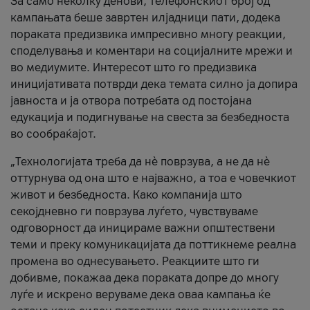
За само неколку денови, телефонскиот број од
кампањата беше завртен илјадници пати, додека
пораката предизвика импресивно многу реакции,
споделувања и коментари на социјалните мрежи и
во медиумите. Интересот што го предизвика
иницијативата потврди дека темата силно ја допира
јавноста и ја отвора потребата од постојана
едукација и подигнување на свеста за безбедноста
во сообраќајот.
„Технологијата треба да нè поврзува, а не да нè
оттурнува од она што е најважно, а тоа е човечкиот
живот и безбедноста. Како компанија што
секојдневно ги поврзува луѓето, чувствуваме
одговорност да иницираме важни општествени
теми и преку комуникацијата да поттикнеме реална
промена во однесувањето. Реакциите што ги
добивме, покажаа дека пораката допре до многу
луѓе и искрено веруваме дека оваа кампања ќе