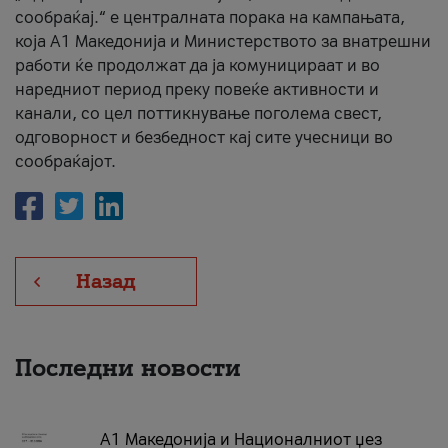
сообраќај.“ е централната порака на кампањата,
која A1 Македонија и Министерството за внатрешни
работи ќе продолжат да ја комуницираат и во
наредниот период преку повеќе активности и
канали, со цел поттикнување поголема свест,
одговорност и безбедност кај сите учесници во
сообраќајот.
Назад
Последни новости
А1 Македонија и Националниот џез