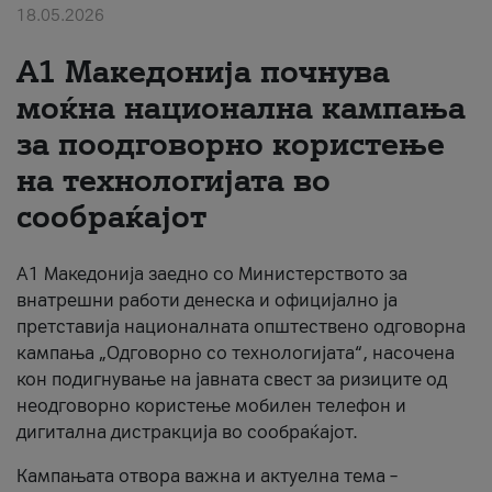
18.05.2026
За нас
A1 Македонија почнува
#ПодобарОнлајн
моќна национална кампања
за поодговорно користење
на технологијата во
сообраќајот
A1 Македонија заедно со Министерството за
внатрешни работи денеска и официјално ја
претставија националната општествено одговорна
кампања „Одговорно со технологијата“, насочена
кон подигнување на јавната свест за ризиците од
неодговорно користење мобилен телефон и
дигитална дистракција во сообраќајот.
Кампањата отвора важна и актуелна тема –