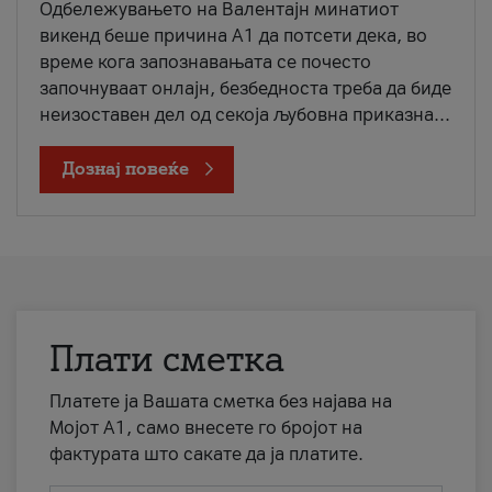
Одбележувањето на Валентајн минатиот
викенд беше причина А1 да потсети дека, во
време кога запознавањата се почесто
започнуваат онлајн, безбедноста треба да биде
неизоставен дел од секоја љубовна приказна...
Дознај повеќе
Плати сметка
Платете ја Вашата сметка без најава на
Мојот А1, само внесете го бројот на
фактурата што сакате да ја платите.