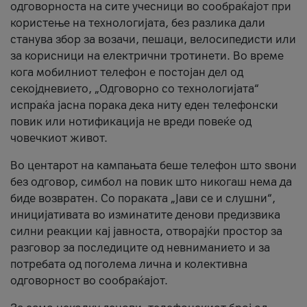
одговорноста на сите учесници во сообраќајот при
користење на технологијата, без разлика дали
станува збор за возачи, пешаци, велосипедисти или
за корисници на електрични тротинети. Во време
кога мобилниот телефон е постојан дел од
секојдневието, „Одговорно со технологијата“
испраќа јасна порака дека ниту еден телефонски
повик или нотификација не вреди повеќе од
човечкиот живот.
Во центарот на кампањата беше телефон што ѕвони
без одговор, симбол на повик што никогаш нема да
биде возвратен. Со пораката „Јави се и слушни“,
иницијативата во изминатите денови предизвика
силни реакции кај јавноста, отворајќи простор за
разговор за последиците од невниманието и за
потребата од поголема лична и колективна
одговорност во сообраќајот.