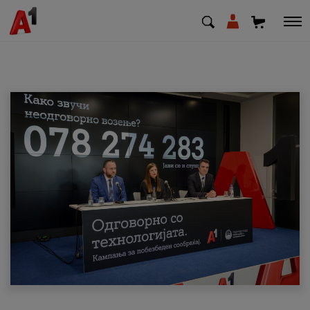
МК
EN
SQ
Приватни
Деловни
Поддршка
Надополни кредит
Плати сметка