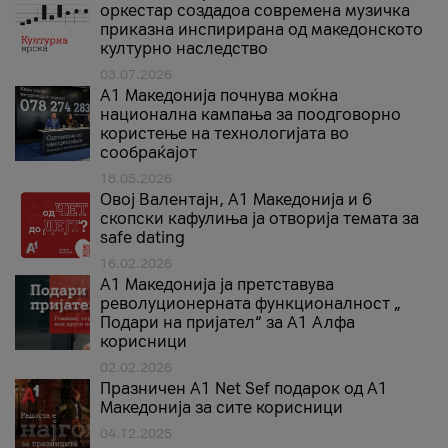
оркестар создадоа современа музичка
приказна инспирирана од македонското
културно наследство
03.07.2026
A1 Македонија почнува моќна
национална кампања за поодговорно
користење на технологијата во
сообраќајот
18.05.2026
Овој Валентајн, A1 Македонија и 6
скопски кафулиња ја отворија темата за
safe dating
16.02.2026
А1 Македонија ја претставува
револуционерната функционалност „
Подари на пријател“ за А1 Алфа
корисници
02.02.2026
Празничен A1 Net Sеf подарок од А1
Македонија за сите корисници
04.12.2025