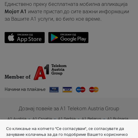
Единствено преку бесплатната мобилна апликација
Мојот A1
имате пристап до сите важни информации
за Вашите A1 услуги, во било кое време.
Member of
Начини на плаќање
Дознај повеќе за A1 Telekom Austria Group
A1 Austria
A1 Croatia
A1 Serbia
A1 Belarus
A1 Bulgaria
A1 Slovenia
A1 Digital
Со кликање на копчето "Се согласувам", се согласувате да
зачуваме колачиња за да го подобриме Вашето корисничко