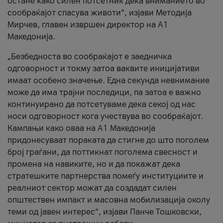
остане како силен потсетник дека вниманието во
сообраќајот спасува животи“, изјави Методија
Мирчев, главен извршен директор на А1
Македонија.
„Безбедноста во сообраќајот е заедничка
одговорност и токму затоа ваквите иницијативи
имаат особено значење. Една секунда невнимание
може да има трајни последици, па затоа е важно
континуирано да потсетуваме дека секој од нас
носи одговорност кога учествува во сообраќајот.
Кампањи како оваа на A1 Македонија
придонесуваат пораката да стигне до што поголем
број граѓани, да поттикнат поголема свесност и
промена на навиките, но и да покажат дека
стратешките партнерства помеѓу институциите и
реалниот сектор можат да создадат силен
општествен импакт и масовна мобилизација околу
теми од јавен интерес“, изјави Панче Тошковски,