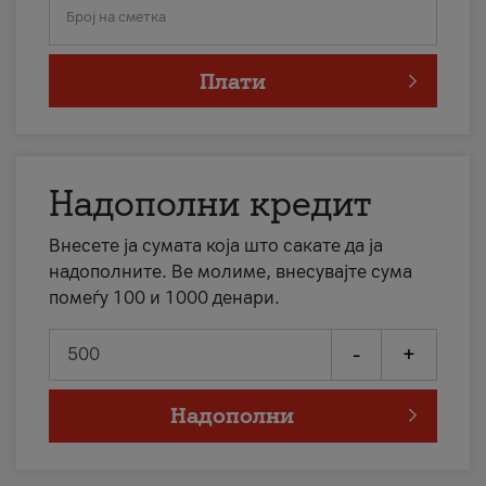
Број на сметка
Плати
Надополни кредит
Внесете ја сумата која што сакате да ја
надополните. Ве молиме, внесувајте сума
помеѓу 100 и 1000 денари.
-
+
Надополни