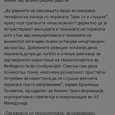
министер за внатрешни работи.
„Во рамките на кампањата беше активирана
телефонска линија со пораката “Јави се и слушни”,
преку која граѓаните имаа можност директно да ја
почувствуваат емоцијата и тежината на пораката
што стои зад иницијативата и тежината на
моментот кога еден повик останува неодговорен
засекогаш. Добиените реакции покажаа дека
пораката допре до луѓето и отвори разговор за
одговорното користење на технологијата и за
безбедноста во сообраќајот. Свесни сме дека
понекогаш токму неконвенционалниот пристап е
потребен за навистина да се слушне важната
порака и тоа го направивме”, изјави Бранкица
Толевска, од одделот за бизнис-трансформација,
корпоративна стратегија и комуникации во А1
Македонија.
„Одговорно со технологијата, за побезбеден