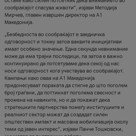
остане како силен потсетник дека вниманието во
сообраќајот спасува животи“, изјави Методија
Мирчев, главен извршен директор на А1
Македонија.
„Безбедноста во сообраќајот е заедничка
одговорност и токму затоа ваквите иницијативи
имаат особено значење. Една секунда невнимание
може да има трајни последици, па затоа е важно
континуирано да потсетуваме дека секој од нас
носи одговорност кога учествува во сообраќајот.
Кампањи како оваа на A1 Македонија
придонесуваат пораката да стигне до што поголем
број граѓани, да поттикнат поголема свесност и
промена на навиките, но и да покажат дека
стратешките партнерства помеѓу институциите и
реалниот сектор можат да создадат силен
општествен импакт и масовна мобилизација околу
теми од јавен интерес“, изјави Панче Тошковски,