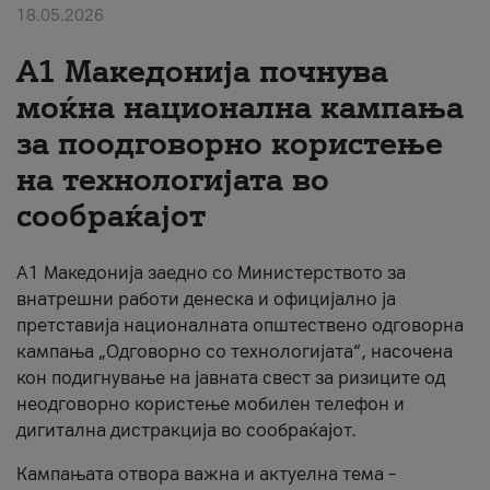
18.05.2026
За нас
A1 Македонија почнува
#ПодобарОнлајн
моќна национална кампања
за поодговорно користење
на технологијата во
сообраќајот
A1 Македонија заедно со Министерството за
внатрешни работи денеска и официјално ја
претставија националната општествено одговорна
кампања „Одговорно со технологијата“, насочена
кон подигнување на јавната свест за ризиците од
неодговорно користење мобилен телефон и
дигитална дистракција во сообраќајот.
Кампањата отвора важна и актуелна тема –