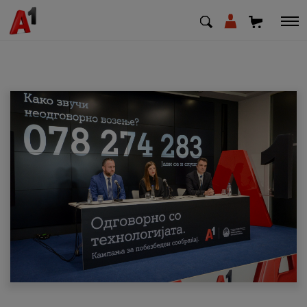
МК
EN
SQ
Приватни
Деловни
Поддршка
Надополни кредит
Плати сметка