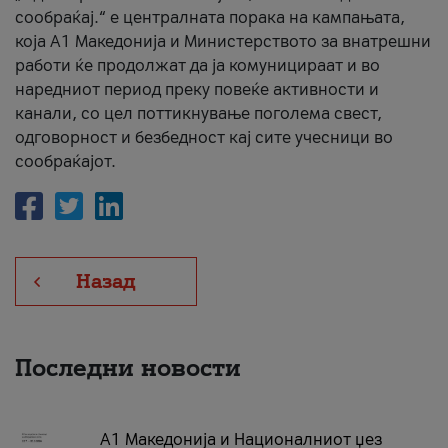
сообраќај.“ е централната порака на кампањата,
која A1 Македонија и Министерството за внатрешни
работи ќе продолжат да ја комуницираат и во
наредниот период преку повеќе активности и
канали, со цел поттикнување поголема свест,
одговорност и безбедност кај сите учесници во
сообраќајот.
Назад
Последни новости
А1 Македонија и Националниот џез