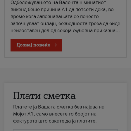
Одбележувањето на Валентајн минатиот
викенд беше причина А1 да потсети дека, во
време кога запознавањата се почесто
започнуваат онлајн, безбедноста треба да биде
неизоставен дел од секоја љубовна приказна...
Дознај повеќе
Плати сметка
Платете ја Вашата сметка без најава на
Мојот А1, само внесете го бројот на
фактурата што сакате да ја платите.