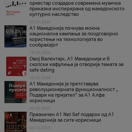
оркестар создадоа современа музичка
приказна инспирирана од македонското
културно наследство
03.07.2026
A1 Македонија почнува моќна
национална кампања за поодговорно
користење на технологијата во
сообраќајот
18.05.2026
Овој Валентајн, A1 Македонија и 6
скопски кафулиња ја отворија темата за
safe dating
16.02.2026
А1 Македонија ја претставува
револуционерната функционалност „
Подари на пријател“ за А1 Алфа
корисници
02.02.2026
Празничен A1 Net Sеf подарок од А1
Македонија за сите корисници
04.12.2025