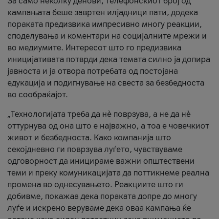
За само неколку денови, телефонскиот број од
кампањата беше завртен илјадници пати, додека
пораката предизвика импресивно многу реакции,
споделувања и коментари на социјалните мрежи и
во медиумите. Интересот што го предизвика
иницијативата потврди дека темата силно ја допира
јавноста и ја отвора потребата од постојана
едукација и подигнување на свеста за безбедноста
во сообраќајот.
„Технологијата треба да нè поврзува, а не да нè
оттурнува од она што е најважно, а тоа е човечкиот
живот и безбедноста. Како компанија што
секојдневно ги поврзува луѓето, чувствуваме
одговорност да иницираме важни општествени
теми и преку комуникацијата да поттикнеме реална
промена во однесувањето. Реакциите што ги
добивме, покажаа дека пораката допре до многу
луѓе и искрено веруваме дека оваа кампања ќе