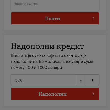
Број на сметка
Плати
Надополни кредит
Внесете ја сумата која што сакате да ја
надополните. Ве молиме, внесувајте сума
помеѓу 100 и 1000 денари.
-
+
Надополни