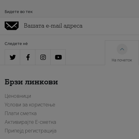
Бидете во тек
Следете нè
На почеток
Брзи линкови
Ценовници
Услови за користење
Плати сметка
Активирајте Е-сметка
Припејд регистрација