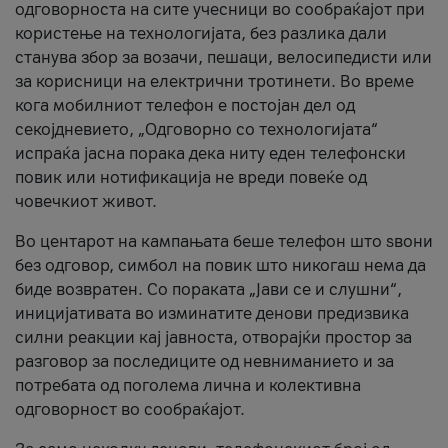
одговорноста на сите учесници во сообраќајот при
користење на технологијата, без разлика дали
станува збор за возачи, пешаци, велосипедисти или
за корисници на електрични тротинети. Во време
кога мобилниот телефон е постојан дел од
секојдневието, „Одговорно со технологијата“
испраќа јасна порака дека ниту еден телефонски
повик или нотификација не вреди повеќе од
човечкиот живот.
Во центарот на кампањата беше телефон што ѕвони
без одговор, симбол на повик што никогаш нема да
биде возвратен. Со пораката „Јави се и слушни“,
иницијативата во изминатите денови предизвика
силни реакции кај јавноста, отворајќи простор за
разговор за последиците од невниманието и за
потребата од поголема лична и колективна
одговорност во сообраќајот.