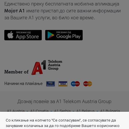
Единствено преку бесплатната мобилна апликација
Мојот A1
имате пристап до сите важни информации
за Вашите A1 услуги, во било кое време.
Member of
Начини на плаќање
Дознај повеќе за A1 Telekom Austria Group
A1 Austria
A1 Croatia
A1 Serbia
A1 Belarus
A1 Bulgaria
A1 Slovenia
A1 Digital
Со кликање на копчето "Се согласувам", се согласувате да
зачуваме колачиња за да го подобриме Вашето корисничко