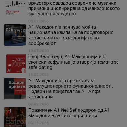
оркестар создадоа современа музичка
приказна инспирирана од македонското
културно наследство
03.07.2026
A1 Македонија почнува моќна
национална кампања за поодговорно
користење на технологијата во
сообраќајот
18.05.2026
Овој Валентајн, A1 Македонија и 6
скопски кафулиња ја отворија темата за
safe dating
16.02.2026
А1 Македонија ја претставува
револуционерната функционалност „
Подари на пријател“ за А1 Алфа
корисници
02.02.2026
Празничен A1 Net Sеf подарок од А1
Македонија за сите корисници
04.12.2025