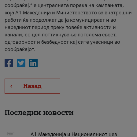
сообраќај.“ е централната порака на кампањата,
која A1 Македонија и Министерството за внатрешни
работи ќе продолжат да ја комуницираат и во
наредниот период преку повеќе активности и
канали, со цел поттикнување поголема свест,
одговорност и безбедност кај сите учесници во
сообраќајот.
Назад
Последни новости
А1 Македонија и Националниот џез