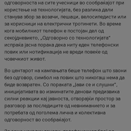
одговорноста на сите учесници во сообраќајот при
користење на технологијата, без разлика дали
станува збор за возачи, пешаци, велосипедисти или
за корисници на електрични тротинети. Во време
кога мобилниот телефон е постојан дел од
секојдневието, „Одговорно со технологијата“
испраќа јасна порака дека ниту еден телефонски
повик или нотификација не вреди повеќе од
човечкиот живот.
Во центарот на кампањата беше телефон што ѕвони
без одговор, симбол на повик што никогаш нема да
биде возвратен. Со пораката „Јави се и слушни“,
иницијативата во изминатите денови предизвика
силни реакции кај јавноста, отворајќи простор за
разговор за последиците од невниманието и за
потребата од поголема лична и колективна
одговорност во сообраќајот.