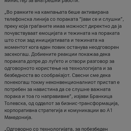
министер за внатрешни работи.
„Во рамките на кампањата беше активирана
телефонска линија со пораката “Јави се и слушни”,
преку која граѓаните имаа можност директно да ја
почувствуваат емоцијата и тежината на пораката
што стои зад иницијативата и тежината на
моментот кога еден повик останува неодговорен
засекогаш. Добиените реакции покажаа дека
пораката допре до луѓето и отвори разговор за
одговорното користење на технологијата и за
безбедноста во сообраќајот. Свесни сме дека
понекогаш токму неконвенционалниот пристап е
потребен за навистина да се слушне важната
порака и тоа го направивме”, изјави Бранкица
Толевска, од одделот за бизнис-трансформација,
корпоративна стратегија и комуникации во А1
Македонија.
„Одговорно со технологијата, за побезбеден