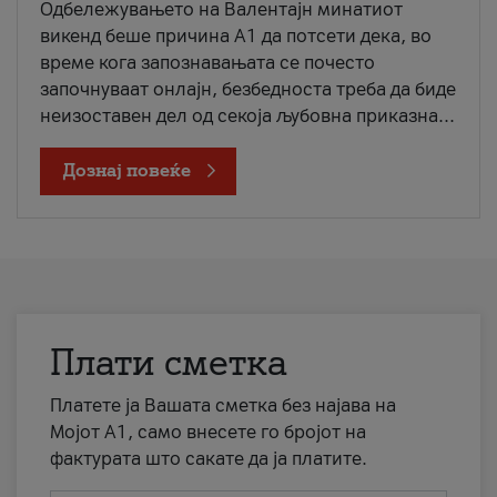
Одбележувањето на Валентајн минатиот
викенд беше причина А1 да потсети дека, во
време кога запознавањата се почесто
започнуваат онлајн, безбедноста треба да биде
неизоставен дел од секоја љубовна приказна...
Дознај повеќе
Плати сметка
Платете ја Вашата сметка без најава на
Мојот А1, само внесете го бројот на
фактурата што сакате да ја платите.