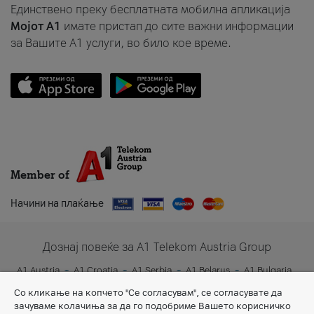
Единствено преку бесплатната мобилна апликација
Мојот A1
имате пристап до сите важни информации
за Вашите A1 услуги, во било кое време.
Member of
Начини на плаќање
Дознај повеќе за A1 Telekom Austria Group
A1 Austria
A1 Croatia
A1 Serbia
A1 Belarus
A1 Bulgaria
A1 Slovenia
A1 Digital
Со кликање на копчето "Се согласувам", се согласувате да
зачуваме колачиња за да го подобриме Вашето корисничко