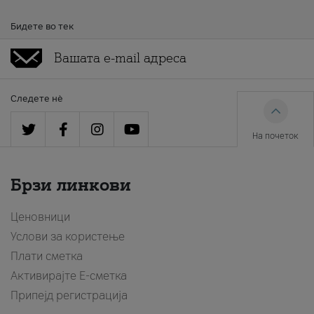
Бидете во тек
Следете нè
На почеток
Брзи линкови
Ценовници
Услови за користење
Плати сметка
Активирајте Е-сметка
Припејд регистрација