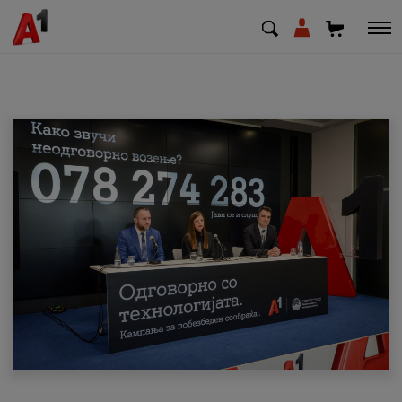
МК
EN
SQ
Приватни
Деловни
Поддршка
Надополни кредит
Плати сметка