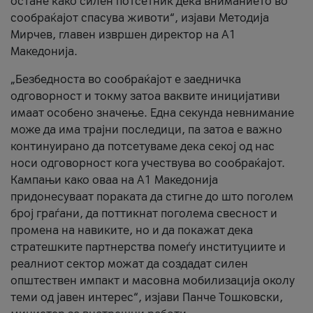
остане како силен потсетник дека вниманието во
сообраќајот спасува животи“, изјави Методија
Мирчев, главен извршен директор на А1
Македонија.
„Безбедноста во сообраќајот е заедничка
одговорност и токму затоа ваквите иницијативи
имаат особено значење. Една секунда невнимание
може да има трајни последици, па затоа е важно
континуирано да потсетуваме дека секој од нас
носи одговорност кога учествува во сообраќајот.
Кампањи како оваа на A1 Македонија
придонесуваат пораката да стигне до што поголем
број граѓани, да поттикнат поголема свесност и
промена на навиките, но и да покажат дека
стратешките партнерства помеѓу институциите и
реалниот сектор можат да создадат силен
општествен импакт и масовна мобилизација околу
теми од јавен интерес“, изјави Панче Тошковски,