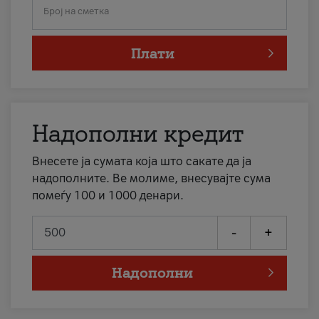
Број на сметка
Плати
Надополни кредит
Внесете ја сумата која што сакате да ја
надополните. Ве молиме, внесувајте сума
помеѓу 100 и 1000 денари.
-
+
Надополни