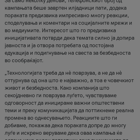
За само неколку денови, телефонскиот број од
кампањата беше завртен илјадници пати, додека
пораката предизвика импресивно многу реакции,
споделувања и коментари на социјалните мрежи и
во медиумите. Интересот што го предизвика
иницијативата потврди дека темата силно ја допира
јавноста и ја отвора потребата од постојана
едукација и подигнување на свеста за безбедноста
во сообраќајот.
„Технологијата треба да нè поврзува, а не да нè
оттурнува од она што е најважно, а тоа е човечкиот
живот и безбедноста. Како компанија што
секојдневно ги поврзува луѓето, чувствуваме
одговорност да иницираме важни општествени
теми и преку комуникацијата да поттикнеме реална
промена во однесувањето. Реакциите што ги
добивме, покажаа дека пораката допре до многу
луѓе и искрено веруваме дека оваа кампања ќе