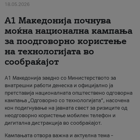
18.05.2026
За нас
A1 Македонија почнува
#ПодобарОнлајн
моќна национална кампања
за поодговорно користење
на технологијата во
сообраќајот
A1 Македонија заедно со Министерството за
внатрешни работи денеска и официјално ја
претставија националната општествено одговорна
кампања „Одговорно со технологијата“, насочена
кон подигнување на јавната свест за ризиците од
неодговорно користење мобилен телефон и
дигитална дистракција во сообраќајот.
Кампањата отвора важна и актуелна тема –