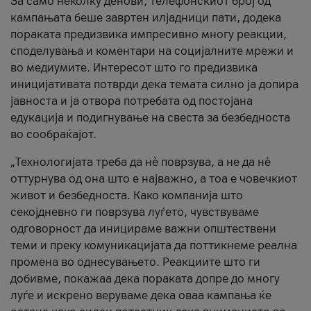
За само неколку денови, телефонскиот број од
кампањата беше завртен илјадници пати, додека
пораката предизвика импресивно многу реакции,
споделувања и коментари на социјалните мрежи и
во медиумите. Интересот што го предизвика
иницијативата потврди дека темата силно ја допира
јавноста и ја отвора потребата од постојана
едукација и подигнување на свеста за безбедноста
во сообраќајот.
„Технологијата треба да нè поврзува, а не да нè
оттурнува од она што е најважно, а тоа е човечкиот
живот и безбедноста. Како компанија што
секојдневно ги поврзува луѓето, чувствуваме
одговорност да иницираме важни општествени
теми и преку комуникацијата да поттикнеме реална
промена во однесувањето. Реакциите што ги
добивме, покажаа дека пораката допре до многу
луѓе и искрено веруваме дека оваа кампања ќе