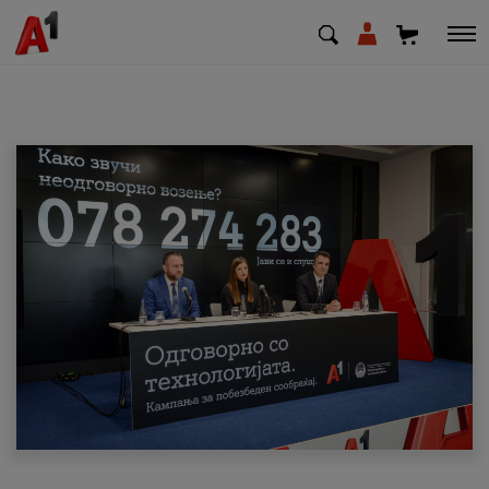
МК
EN
SQ
Приватни
Деловни
Поддршка
Надополни кредит
Плати сметка