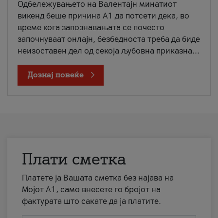
Одбележувањето на Валентајн минатиот
викенд беше причина А1 да потсети дека, во
време кога запознавањата се почесто
започнуваат онлајн, безбедноста треба да биде
неизоставен дел од секоја љубовна приказна...
Дознај повеќе
Плати сметка
Платете ја Вашата сметка без најава на
Мојот А1, само внесете го бројот на
фактурата што сакате да ја платите.