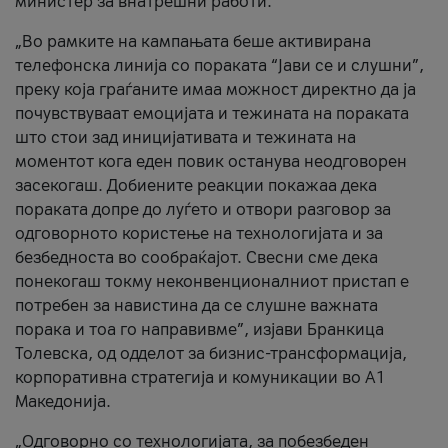
министер за внатрешни работи.
„Во рамките на кампањата беше активирана
телефонска линија со пораката “Јави се и слушни”,
преку која граѓаните имаа можност директно да ја
почувствуваат емоцијата и тежината на пораката
што стои зад иницијативата и тежината на
моментот кога еден повик останува неодговорен
засекогаш. Добиените реакции покажаа дека
пораката допре до луѓето и отвори разговор за
одговорното користење на технологијата и за
безбедноста во сообраќајот. Свесни сме дека
понекогаш токму неконвенционалниот пристап е
потребен за навистина да се слушне важната
порака и тоа го направивме”, изјави Бранкица
Толевска, од одделот за бизнис-трансформација,
корпоративна стратегија и комуникации во А1
Македонија.
„Одговорно со технологијата, за побезбеден