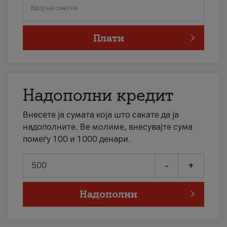
Број на сметка
Плати
Надополни кредит
Внесете ја сумата која што сакате да ја
надополните. Ве молиме, внесувајте сума
помеѓу 100 и 1000 денари.
-
+
Надополни