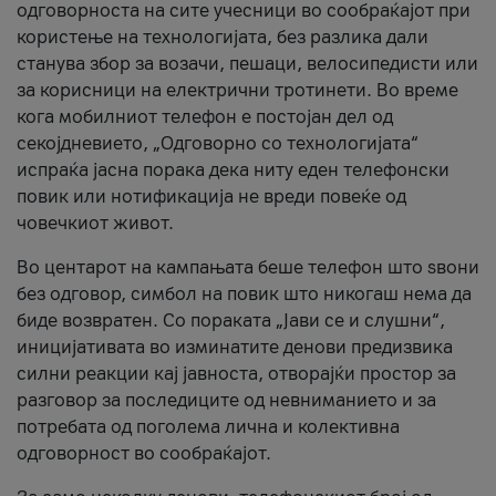
одговорноста на сите учесници во сообраќајот при
користење на технологијата, без разлика дали
станува збор за возачи, пешаци, велосипедисти или
за корисници на електрични тротинети. Во време
кога мобилниот телефон е постојан дел од
секојдневието, „Одговорно со технологијата“
испраќа јасна порака дека ниту еден телефонски
повик или нотификација не вреди повеќе од
човечкиот живот.
Во центарот на кампањата беше телефон што ѕвони
без одговор, симбол на повик што никогаш нема да
биде возвратен. Со пораката „Јави се и слушни“,
иницијативата во изминатите денови предизвика
силни реакции кај јавноста, отворајќи простор за
разговор за последиците од невниманието и за
потребата од поголема лична и колективна
одговорност во сообраќајот.