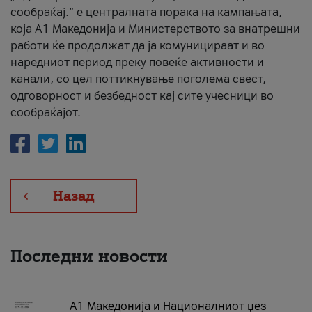
сообраќај.“ е централната порака на кампањата,
која A1 Македонија и Министерството за внатрешни
работи ќе продолжат да ја комуницираат и во
наредниот период преку повеќе активности и
канали, со цел поттикнување поголема свест,
одговорност и безбедност кај сите учесници во
сообраќајот.
Назад
Последни новости
А1 Македонија и Националниот џез