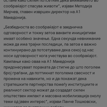
остане како силен потсетник дека вниманието во
сообраќајот спасува животи“, изјави Методија
Мирчев, главен извршен директор на А1
Македонија.
„Безбедноста во сообраќајот е заедничка
одговорност и токму затоа ваквите иницијативи
имаат особено значење. Една секунда невнимание
може да има трајни последици, па затоа е важно
континуирано да потсетуваме дека секој од нас
носи одговорност кога учествува во сообраќајот.
Кампањи како оваа на A1 Македонија
придонесуваат пораката да стигне до што поголем
број граѓани, да поттикнат поголема свесност и
промена на навиките, но и да покажат дека
стратешките партнерства помеѓу институциите и
реалниот сектор можат да создадат силен
општествен импакт и масовна мобилизација околу
теми од јавен интерес“, изјави Панче Тошковски,