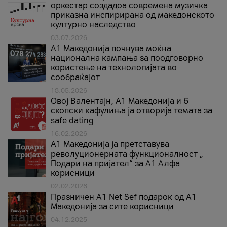
оркестар создадоа современа музичка
приказна инспирирана од македонското
културно наследство
03.07.2026
A1 Македонија почнува моќна
национална кампања за поодговорно
користење на технологијата во
сообраќајот
18.05.2026
Овој Валентајн, A1 Македонија и 6
скопски кафулиња ја отворија темата за
safe dating
16.02.2026
А1 Македонија ја претставува
револуционерната функционалност „
Подари на пријател“ за А1 Алфа
корисници
02.02.2026
Празничен A1 Net Sеf подарок од А1
Македонија за сите корисници
04.12.2025