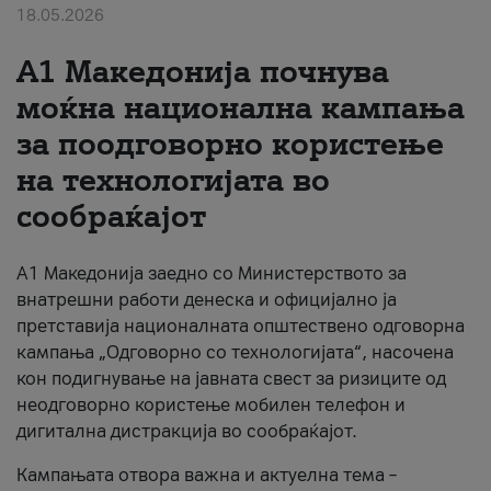
18.05.2026
За нас
A1 Македонија почнува
#ПодобарОнлајн
моќна национална кампања
за поодговорно користење
на технологијата во
сообраќајот
A1 Македонија заедно со Министерството за
внатрешни работи денеска и официјално ја
претставија националната општествено одговорна
кампања „Одговорно со технологијата“, насочена
кон подигнување на јавната свест за ризиците од
неодговорно користење мобилен телефон и
дигитална дистракција во сообраќајот.
Кампањата отвора важна и актуелна тема –