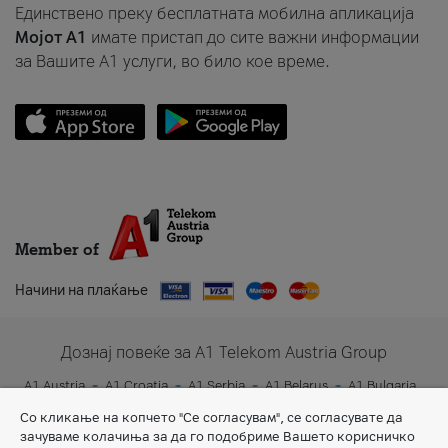
Единствено преку бесплатната мобилна апликација
Мојот A1
имате пристап до сите важни информации
за Вашите A1 услуги, во било кое време.
Member of
Начини на плаќање
Дознај повеќе за A1 Telekom Austria Group
A1 Austria
A1 Croatia
A1 Serbia
A1 Belarus
A1 Bulgaria
A1 Slovenia
A1 Digital
Со кликање на копчето "Се согласувам", се согласувате да
зачуваме колачиња за да го подобриме Вашето корисничко