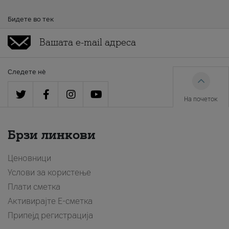
Бидете во тек
Следете нè
На почеток
Брзи линкови
Ценовници
Услови за користење
Плати сметка
Активирајте Е-сметка
Припејд регистрација