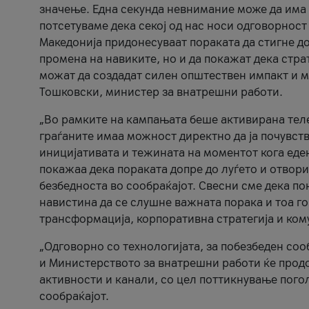
значење. Една секунда невнимание може да има 
потсетуваме дека секој од нас носи одговорност
Македонија придонесуваат пораката да стигне до
промена на навиките, но и да покажат дека стр
можат да создадат силен општествен импакт и м
Тошковски, министер за внатрешни работи.
„Во рамките на кампањата беше активирана телеф
граѓаните имаа можност директно да ја почувств
иницијативата и тежината на моментот кога еде
покажаа дека пораката допре до луѓето и отвори
безбедноста во сообраќајот. Свесни сме дека п
навистина да се слушне важната порака и тоа го
трансформација, корпоративна стратегија и ком
„Одговорно со технологијата, за побезбеден соо
и Министерството за внатрешни работи ќе продо
активности и канали, со цел поттикнување погол
сообраќајот.