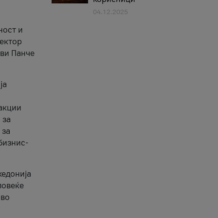
04.12.2025
1
ност и
сектор
ави Панче
ја
еакции
 за
 за
бизнис-
кедонија
повеќе
 во