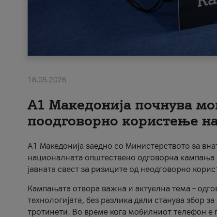
18.05.2026
A1 Македонија почнува мо
поодговорно користење на 
A1 Македонија заедно со Министерството за вна
националната општествено одговорна кампања „
јавната свест за ризиците од неодговорно кори
Кампањата отвора важна и актуелна тема – одго
технологијата, без разлика дали станува збор з
тротинети. Во време кога мобилниот телефон е п