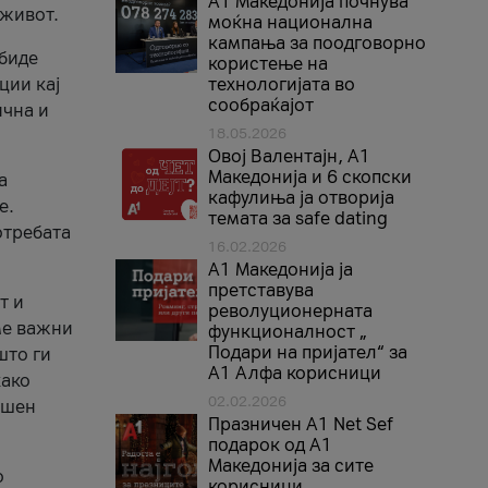
A1 Македонија почнува
 живот.
моќна национална
кампања за поодговорно
 биде
користење на
ции кај
технологијата во
сообраќајот
ична и
18.05.2026
Овој Валентајн, A1
Македонија и 6 скопски
а
кафулиња ја отворија
е.
темата за safe dating
отребата
16.02.2026
А1 Македонија ја
претставува
т и
револуционерната
ме важни
функционалност „
Подари на пријател“ за
што ги
А1 Алфа корисници
како
02.02.2026
ршен
Празничен A1 Net Sеf
подарок од А1
Македонија за сите
о
корисници