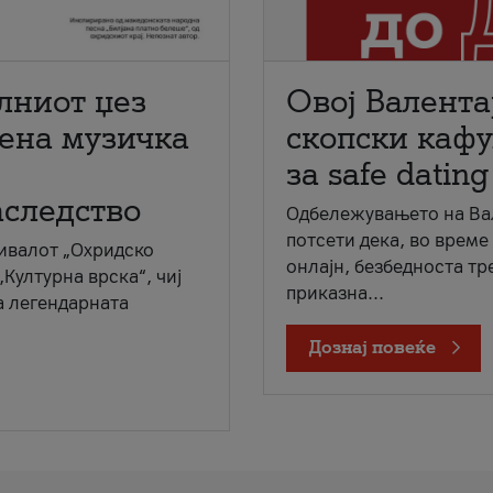
лниот џез
Овој Валента
мена музичка
скопски кафу
за safe dating
аследство
Одбележувањето на Вал
потсети дека, во време
ивалот „Охридско
онлајн, безбедноста тр
„Културна врска“, чиј
приказна...
а легендарната
Дознај повеќе