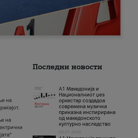
Последни новости
А1 Македонија и
Националниот џез
ње на
оркестар создадоа
современа музичка
раќајот.
приказна инспирирана
од македонското
ње на
културно наследство
лектрични
03.07.2026
јата“