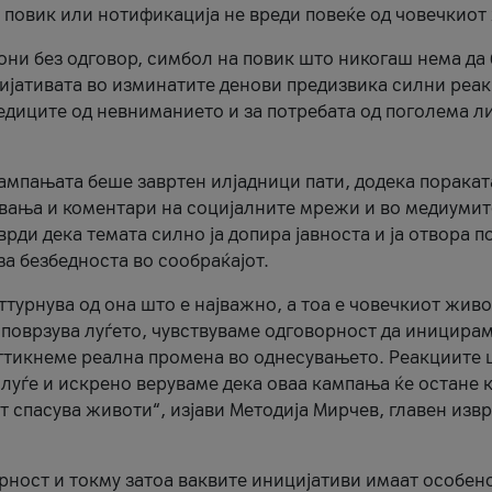
и повик или нотификација не вреди повеќе од човечкиот
ни без одговор, симбол на повик што никогаш нема да
цијативата во изминатите денови предизвика силни реак
ледиците од невниманието и за потребата од поголема л
кампањата беше завртен илјадници пати, додека поракат
вања и коментари на социјалните мрежи и во медиумит
рди дека темата силно ја допира јавноста и ја отвора п
за безбедноста во сообраќајот.
оттурнува од она што е најважно, а тоа е човечкиот живо
и поврзува луѓето, чувствуваме одговорност да иницира
ттикнеме реална промена во однесувањето. Реакциите 
луѓе и искрено веруваме дека оваа кампања ќе остане 
т спасува животи“, изјави Методија Мирчев, главен изв
орност и токму затоа ваквите иницијативи имаат особен