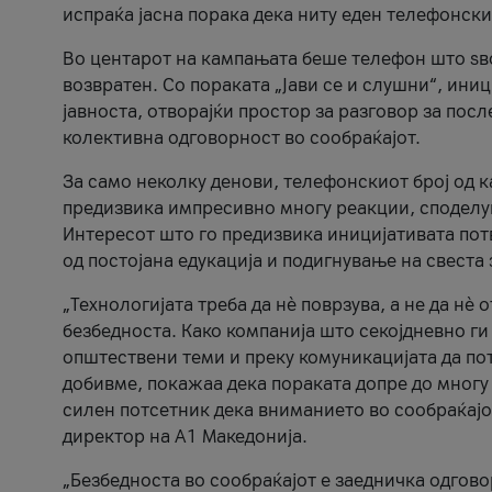
испраќа јасна порака дека ниту еден телефонск
Во центарот на кампањата беше телефон што ѕво
возвратен. Со пораката „Јави се и слушни“, ини
јавноста, отворајќи простор за разговор за пос
колективна одговорност во сообраќајот.
За само неколку денови, телефонскиот број од 
предизвика импресивно многу реакции, споделу
Интересот што го предизвика иницијативата потв
од постојана едукација и подигнување на свеста 
„Технологијата треба да нè поврзува, а не да нè 
безбедноста. Како компанија што секојдневно г
општествени теми и преку комуникацијата да по
добивме, покажаа дека пораката допре до многу 
силен потсетник дека вниманието во сообраќајо
директор на А1 Македонија.
„Безбедноста во сообраќајот е заедничка одгов