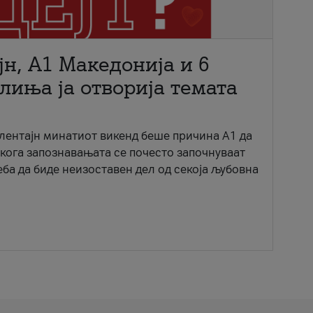
јн, A1 Македонија и 6
лиња ја отворија темата
ентајн минатиот викенд беше причина А1 да
 кога запознавањата се почесто започнуваат
еба да биде неизоставен дел од секоја љубовна