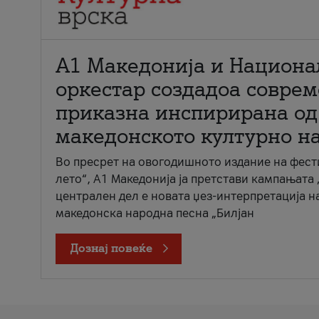
А1 Македонија и Национа
оркестар создадоа совре
приказна инспирирана од
македонското културно н
Во пресрет на овогодишното издание на фест
лето“, А1 Македонија ја претстави кампањата 
централен дел е новата џез-интерпретација н
македонска народна песна „Билјан
Дознај повеќе