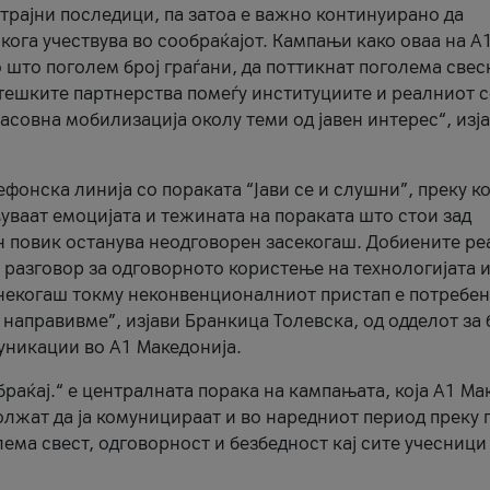
трајни последици, па затоа е важно континуирано да
 кога учествува во сообраќајот. Кампањи како оваа на A
 што поголем број граѓани, да поттикнат поголема свес
атешките партнерства помеѓу институциите и реалниот 
асовна мобилизација околу теми од јавен интерес“, изј
онска линија со пораката “Јави се и слушни”, преку ко
уваат емоцијата и тежината на пораката што стои зад
н повик останува неодговорен засекогаш. Добиените р
 разговор за одговорното користење на технологијата и
онекогаш токму неконвенционалниот пристап е потребен
 направивме”, изјави Бранкица Толевска, од одделот за 
уникации во А1 Македонија.
браќај.“ е централната порака на кампањата, која A1 Ма
лжат да ја комуницираат и во наредниот период преку 
ема свест, одговорност и безбедност кај сите учесници