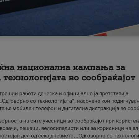
ќна национална кампања за
технологијата во сообраќајот
трешни работи денеска и официјално ја претставија
Одговорно со технологијата“, насочена кон подигнува
стење мобилен телефон и дигитална дистракција во сооб
ворноста на сите учесници во сообраќајот при користе
а возачи, пешаци, велосипедисти или за корисници на е
остојан дел од секојдневието, „Одговорно со технологи