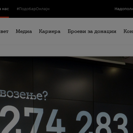
а нас
#ПодобарОнлајн
Надополн
свет
Медиа
Кариера
Броеви за донации
Кон