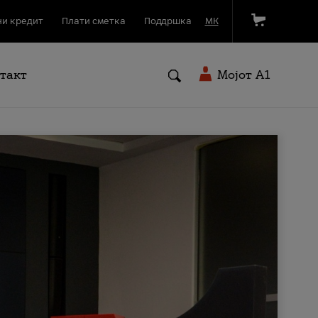
и кредит
Плати сметка
Поддршка
МК
такт
Мојот A1