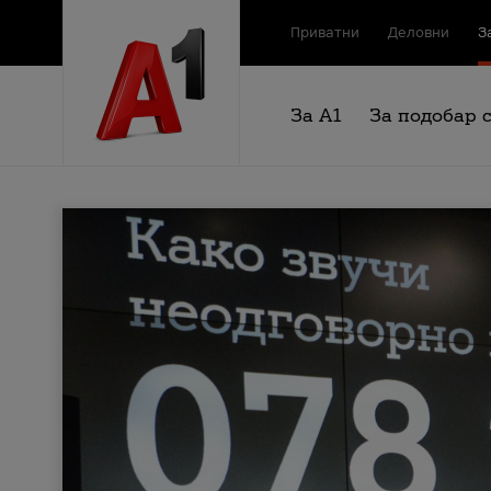
Приватни
Деловни
З
За А1
За подобар 