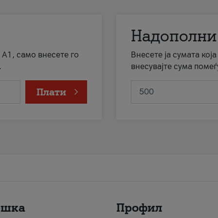
Надополни
 А1, само внесете го
Внесете ја сумата кој
.
внесувајте сума помеѓ
Плати
ршка
Профил