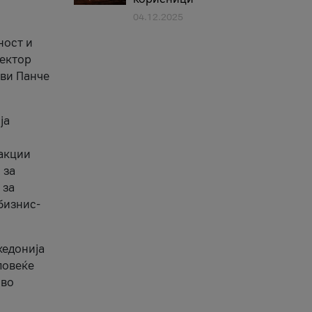
04.12.2025
1
ност и
сектор
ави Панче
ја
еакции
 за
 за
бизнис-
кедонија
повеќе
 во