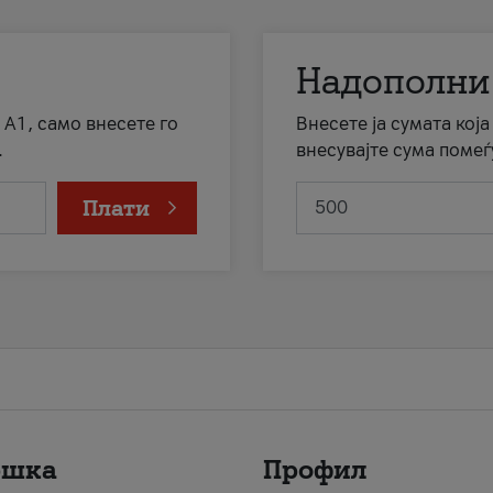
Надополни
 А1, само внесете го
Внесете ја сумата кој
.
внесувајте сума помеѓ
Плати
ршка
Профил