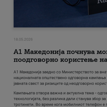
18.05.2026
A1 Македонија почнува мо
поодговорно користење на 
A1 Македонија заедно со Министерството за вна
националната општествено одговорна кампања „
јавната свест за ризиците од неодговорно кори
Кампањата отвора важна и актуелна тема – одго
технологијата, без разлика дали станува збор з
тротинети. Во време кога мобилниот телефон е п