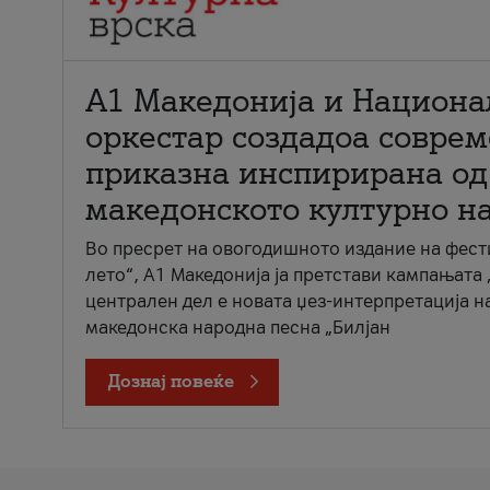
А1 Македонија и Национа
оркестар создадоа совре
приказна инспирирана од
македонското културно н
Во пресрет на овогодишното издание на фест
лето“, А1 Македонија ја претстави кампањата 
централен дел е новата џез-интерпретација н
македонска народна песна „Билјан
Дознај повеќе