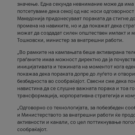
значење. Една секунда невнимание може да има 
потсетуваме дека секој од нас носи одговорност
Македонија придонесуваат пораката да стигне до
промена на навиките, но и да покажат дека стр
можат да создадат силен општествен импакт и м
Тошковски, министер за внатрешни работи.
„Во рамките на кампањата беше активирана телеф
граѓаните имаа можност директно да ја почувств
иницијативата и тежината на моментот кога еде
покажаа дека пораката допре до луѓето и отвори
безбедноста во сообраќајот. Свесни сме дека п
навистина да се слушне важната порака и тоа го
трансформација, корпоративна стратегија и ком
„Одговорно со технологијата, за побезбеден соо
и Министерството за внатрешни работи ќе продо
активности и канали, со цел поттикнување погол
сообраќајот.