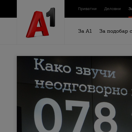
Приватни
Деловни
З
За А1
За подобар 