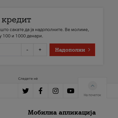
 кредит
а што сакате да ја надополните. Ве молиме,
у 100 и 1000 денари.
-
+
Надополни
Следете нè
На почеток
Мобилна апликација