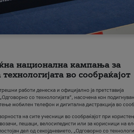
ќна национална кампања за
технологијата во сообраќајот
трешни работи денеска и официјално ја претставија
Одговорно со технологијата“, насочена кон подигнува
стење мобилен телефон и дигитална дистракција во сооб
ворноста на сите учесници во сообраќајот при користе
а возачи, пешаци, велосипедисти или за корисници на е
остојан дел од секојдневието, „Одговорно со технологи