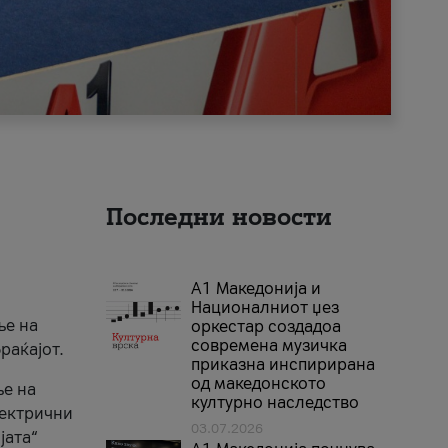
Последни новости
А1 Македонија и
Националниот џез
ње на
оркестар создадоа
современа музичка
раќајот.
приказна инспирирана
од македонското
ње на
културно наследство
лектрични
03.07.2026
јата“