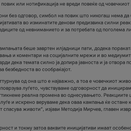
и повик или нотификација не вреди повеќе од човечкиот
ни без одговор, симбол на повик што никогаш нема да
цијативата во изминатите денови предизвика силни реак
ледиците од невниманието и за потребата од поголема л
кампањата беше завртен илјадници пати, додека поракат
вања и коментари на социјалните мрежи и во медиумит
рди дека темата силно ја допира јавноста и ја отвора п
за безбедноста во сообраќајот.
оттурнува од она што е најважно, а тоа е човечкиот живо
и поврзува луѓето, чувствуваме одговорност да иницира
ттикнеме реална промена во однесувањето. Реакциите 
луѓе и искрено веруваме дека оваа кампања ќе остане 
т спасува животи“, изјави Методија Мирчев, главен изв
орност и токму затоа ваквите иницијативи имаат особен