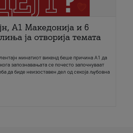
јн, A1 Македонија и 6
лиња ја отворија темата
ентајн минатиот викенд беше причина А1 да
 кога запознавањата се почесто започнуваат
еба да биде неизоставен дел од секоја љубовна