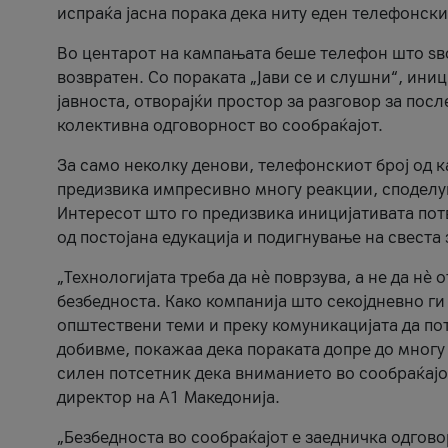
испраќа јасна порака дека ниту еден телефонск
Во центарот на кампањата беше телефон што ѕво
возвратен. Со пораката „Јави се и слушни“, ини
јавноста, отворајќи простор за разговор за пос
колективна одговорност во сообраќајот.
За само неколку денови, телефонскиот број од 
предизвика импресивно многу реакции, споделу
Интересот што го предизвика иницијативата потв
од постојана едукација и подигнување на свеста 
„Технологијата треба да нè поврзува, а не да нè 
безбедноста. Како компанија што секојдневно г
општествени теми и преку комуникацијата да по
добивме, покажаа дека пораката допре до многу 
силен потсетник дека вниманието во сообраќајо
директор на А1 Македонија.
„Безбедноста во сообраќајот е заедничка одгов