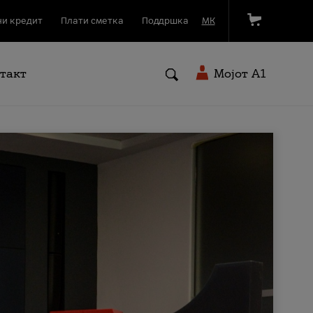
и кредит
Плати сметка
Поддршка
МК
такт
Мојот A1