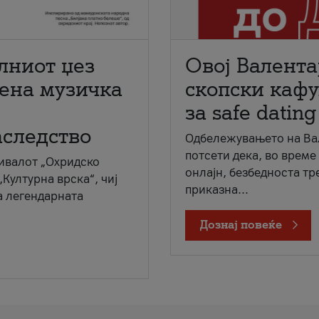
лниот џез
Овој Валента
мена музичка
скопски кафу
за safe dating
аследство
Одбележувањето на Вал
потсети дека, во време
ивалот „Охридско
онлајн, безбедноста тр
„Културна врска“, чиј
приказна...
а легендарната
Дознај повеќе