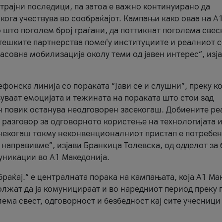
трајни последици, па затоа е важно континуирано да
 кога учествува во сообраќајот. Кампањи како оваа на A
 што поголем број граѓани, да поттикнат поголема свес
атешките партнерства помеѓу институциите и реалниот 
асовна мобилизација околу теми од јавен интерес“, изј
онска линија со пораката “Јави се и слушни”, преку ко
уваат емоцијата и тежината на пораката што стои зад
н повик останува неодговорен засекогаш. Добиените р
 разговор за одговорното користење на технологијата и
онекогаш токму неконвенционалниот пристап е потребен
 направивме”, изјави Бранкица Толевска, од одделот за 
уникации во А1 Македонија.
браќај.“ е централната порака на кампањата, која A1 Ма
лжат да ја комуницираат и во наредниот период преку 
ема свест, одговорност и безбедност кај сите учесници