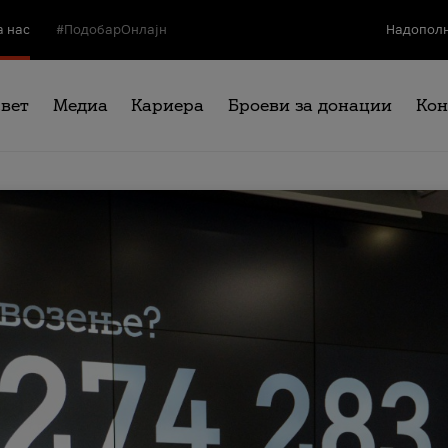
а нас
#ПодобарОнлајн
Надополн
свет
Медиа
Кариера
Броеви за донации
Кон