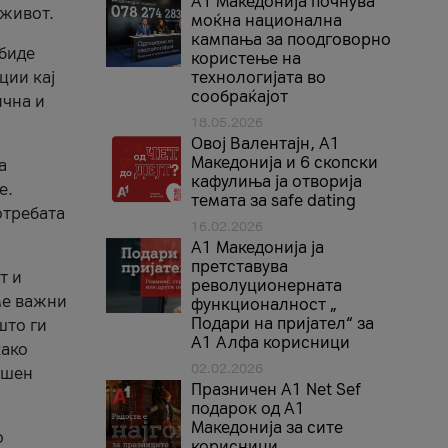
A1 Македонија почнува
 живот.
моќна национална
кампања за поодговорно
 биде
користење на
ции кај
технологијата во
сообраќајот
ична и
18.05.2026
Овој Валентајн, A1
Македонија и 6 скопски
а
кафулиња ја отворија
е.
темата за safe dating
отребата
16.02.2026
А1 Македонија ја
претставува
т и
револуционерната
ме важни
функционалност „
Подари на пријател“ за
што ги
А1 Алфа корисници
како
02.02.2026
ршен
Празничен A1 Net Sеf
подарок од А1
Македонија за сите
о
корисници