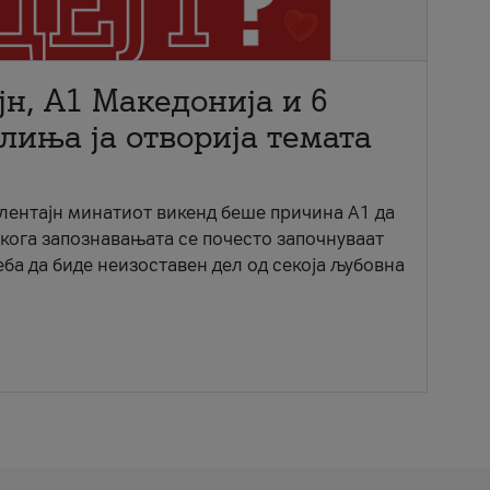
јн, A1 Македонија и 6
лиња ја отворија темата
ентајн минатиот викенд беше причина А1 да
 кога запознавањата се почесто започнуваат
еба да биде неизоставен дел од секоја љубовна