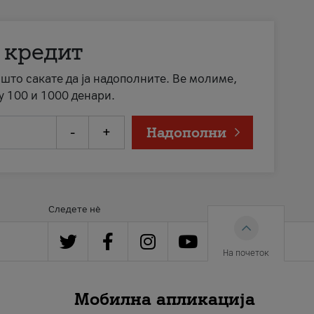
 кредит
а што сакате да ја надополните. Ве молиме,
у 100 и 1000 денари.
-
+
Надополни
Следете нè
На почеток
Мобилна апликација