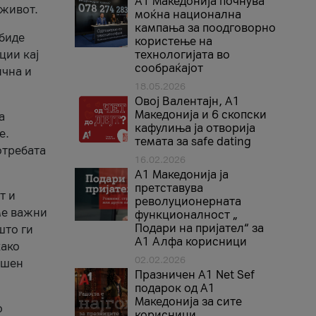
A1 Македонија почнува
 живот.
моќна национална
кампања за поодговорно
 биде
користење на
ции кај
технологијата во
сообраќајот
ична и
18.05.2026
Овој Валентајн, A1
Македонија и 6 скопски
а
кафулиња ја отворија
е.
темата за safe dating
отребата
16.02.2026
А1 Македонија ја
претставува
т и
револуционерната
ме важни
функционалност „
Подари на пријател“ за
што ги
А1 Алфа корисници
како
02.02.2026
ршен
Празничен A1 Net Sеf
подарок од А1
Македонија за сите
о
корисници