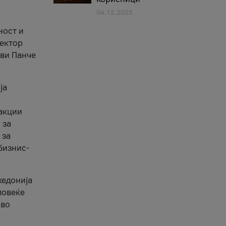
04.12.2025
1
ност и
сектор
ави Панче
ја
еакции
 за
 за
бизнис-
кедонија
повеќе
 во