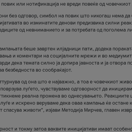
и повик или нотификација не вреди повеќе од човечкиот
ни без одговор, симбол на повик што никогаш нема да
цијативата во изминатите денови предизвика силни реак
ледиците од невниманието и за потребата од поголема л
кампањата беше завртен илјадници пати, додека поракат
вања и коментари на социјалните мрежи и во медиумит
рди дека темата силно ја допира јавноста и ја отвора п
за безбедноста во сообраќајот.
оттурнува од она што е најважно, а тоа е човечкиот живо
и поврзува луѓето, чувствуваме одговорност да иницира
ттикнеме реална промена во однесувањето. Реакциите 
луѓе и искрено веруваме дека оваа кампања ќе остане 
т спасува животи“, изјави Методија Мирчев, главен изв
орност и токму затоа ваквите иницијативи имаат особен