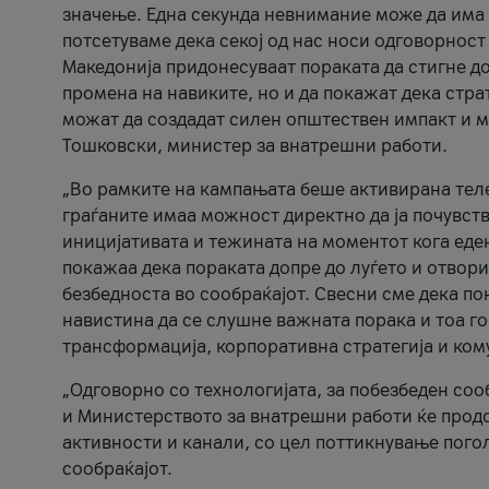
значење. Една секунда невнимание може да има 
потсетуваме дека секој од нас носи одговорност
Македонија придонесуваат пораката да стигне до
промена на навиките, но и да покажат дека стр
можат да создадат силен општествен импакт и м
Тошковски, министер за внатрешни работи.
„Во рамките на кампањата беше активирана телеф
граѓаните имаа можност директно да ја почувств
иницијативата и тежината на моментот кога еде
покажаа дека пораката допре до луѓето и отвори
безбедноста во сообраќајот. Свесни сме дека п
навистина да се слушне важната порака и тоа го
трансформација, корпоративна стратегија и ком
„Одговорно со технологијата, за побезбеден соо
и Министерството за внатрешни работи ќе продо
активности и канали, со цел поттикнување погол
сообраќајот.