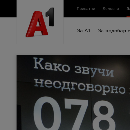
Приватни
Деловни
З
За А1
За подобар 