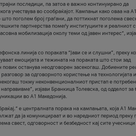
трајни последици, па затоа е важно континуирано да
 кога учествува во сообраќајот. Кампањи како оваа на A
 што поголем број граѓани, да поттикнат поголема свес
атешките партнерства помеѓу институциите и реалниот 
асовна мобилизација околу теми од јавен интерес“, изј
онска линија со пораката “Јави се и слушни”, преку ко
уваат емоцијата и тежината на пораката што стои зад
н повик останува неодговорен засекогаш. Добиените р
 разговор за одговорното користење на технологијата и
онекогаш токму неконвенционалниот пристап е потребен
 направивме”, изјави Бранкица Толевска, од одделот за 
уникации во А1 Македонија.
браќај.“ е централната порака на кампањата, која A1 Ма
лжат да ја комуницираат и во наредниот период преку 
ема свест, одговорност и безбедност кај сите учесници