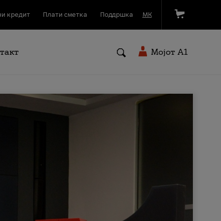
и кредит
Плати сметка
Поддршка
МК
такт
Мојот A1