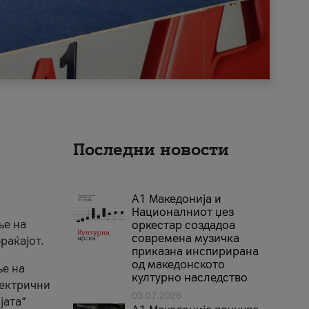
Последни новости
А1 Македонија и
Националниот џез
ње на
оркестар создадоа
современа музичка
раќајот.
приказна инспирирана
од македонското
ње на
културно наследство
лектрични
03.07.2026
јата“