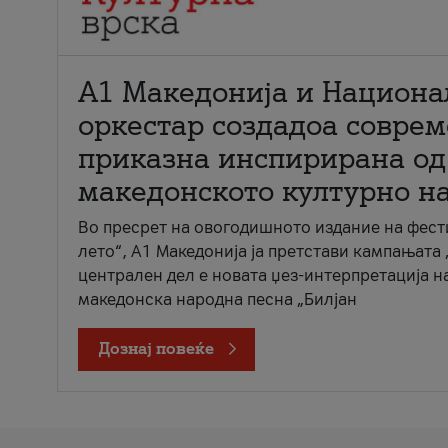
А1 Македонија и Национа
оркестар создадоа совре
приказна инспирирана од
македонското културно н
Во пресрет на овогодишното издание на фест
лето“, А1 Македонија ја претстави кампањата 
централен дел е новата џез-интерпретација н
македонска народна песна „Билјан
Дознај повеќе