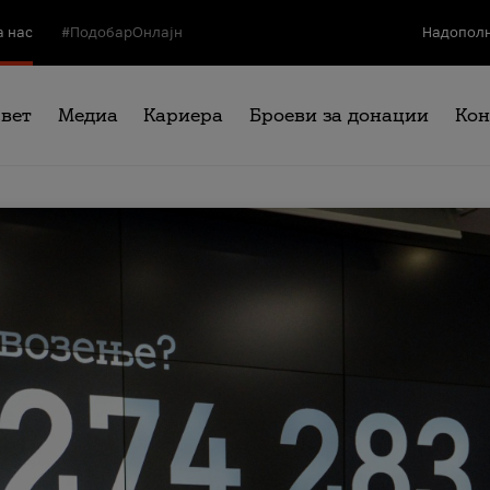
а нас
#ПодобарОнлајн
Надополн
свет
Медиа
Кариера
Броеви за донации
Кон