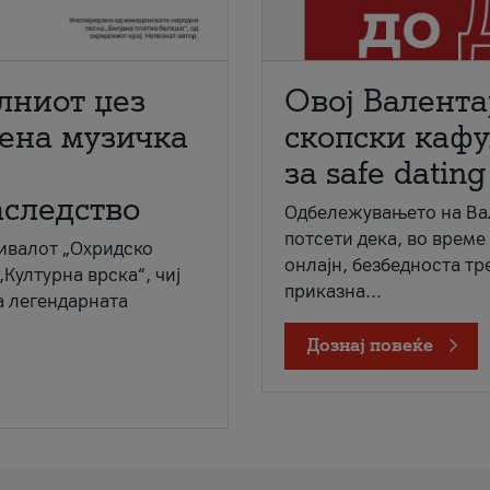
лниот џез
Овој Валента
мена музичка
скопски кафу
за safe dating
аследство
Одбележувањето на Вал
потсети дека, во време
ивалот „Охридско
онлајн, безбедноста тр
„Културна врска“, чиј
приказна...
а легендарната
Дознај повеќе