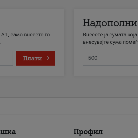
Надополни
 А1, само внесете го
Внесете ја сумата кој
.
внесувајте сума помеѓ
Плати
ршка
Профил