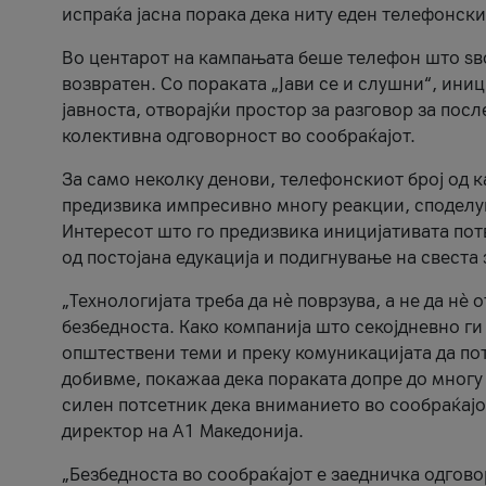
испраќа јасна порака дека ниту еден телефонск
Во центарот на кампањата беше телефон што ѕво
возвратен. Со пораката „Јави се и слушни“, ини
јавноста, отворајќи простор за разговор за пос
колективна одговорност во сообраќајот.
За само неколку денови, телефонскиот број од 
предизвика импресивно многу реакции, споделу
Интересот што го предизвика иницијативата потв
од постојана едукација и подигнување на свеста 
„Технологијата треба да нè поврзува, а не да нè 
безбедноста. Како компанија што секојдневно г
општествени теми и преку комуникацијата да по
добивме, покажаа дека пораката допре до многу 
силен потсетник дека вниманието во сообраќајо
директор на А1 Македонија.
„Безбедноста во сообраќајот е заедничка одгов