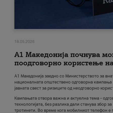
18.05.2026
A1 Македонија почнува мо
поодговорно користење на 
A1 Македонија заедно со Министерството за вна
националната општествено одговорна кампања „
јавната свест за ризиците од неодговорно кори
Кампањата отвора важна и актуелна тема – одго
технологијата, без разлика дали станува збор з
тротинети. Во време кога мобилниот телефон е п