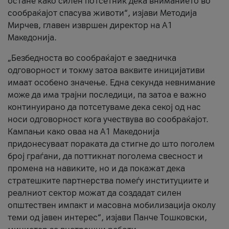
остане како силен потсетник дека вниманието во
сообраќајот спасува животи“, изјави Методија
Мирчев, главен извршен директор на А1
Македонија.
„Безбедноста во сообраќајот е заедничка
одговорност и токму затоа ваквите иницијативи
имаат особено значење. Една секунда невнимание
може да има трајни последици, па затоа е важно
континуирано да потсетуваме дека секој од нас
носи одговорност кога учествува во сообраќајот.
Кампањи како оваа на A1 Македонија
придонесуваат пораката да стигне до што поголем
број граѓани, да поттикнат поголема свесност и
промена на навиките, но и да покажат дека
стратешките партнерства помеѓу институциите и
реалниот сектор можат да создадат силен
општествен импакт и масовна мобилизација околу
теми од јавен интерес“, изјави Панче Тошковски,