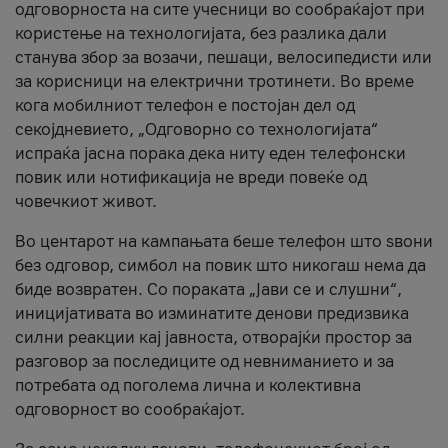
одговорноста на сите учесници во сообраќајот при
користење на технологијата, без разлика дали
станува збор за возачи, пешаци, велосипедисти или
за корисници на електрични тротинети. Во време
кога мобилниот телефон е постојан дел од
секојдневието, „Одговорно со технологијата“
испраќа јасна порака дека ниту еден телефонски
повик или нотификација не вреди повеќе од
човечкиот живот.
Во центарот на кампањата беше телефон што ѕвони
без одговор, симбол на повик што никогаш нема да
биде возвратен. Со пораката „Јави се и слушни“,
иницијативата во изминатите денови предизвика
силни реакции кај јавноста, отворајќи простор за
разговор за последиците од невниманието и за
потребата од поголема лична и колективна
одговорност во сообраќајот.