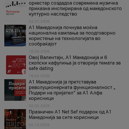
оркестар создадоа современа музичка
приказна инспирирана од македонското
културно наследство
03.07.2026
A1 Македонија почнува моќна
национална кампања за поодговорно
користење на технологијата во
сообраќајот
18.05.2026
Овој Валентајн, A1 Македонија и 6
скопски кафулиња ја отворија темата за
safe dating
16.02.2026
А1 Македонија ја претставува
револуционерната функционалност „
Подари на пријател“ за А1 Алфа
корисници
02.02.2026
Празничен A1 Net Sеf подарок од А1
Македонија за сите корисници
04.12.2025