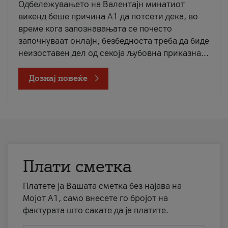
Одбележувањето на Валентајн минатиот
викенд беше причина А1 да потсети дека, во
време кога запознавањата се почесто
започнуваат онлајн, безбедноста треба да биде
неизоставен дел од секоја љубовна приказна...
Дознај повеќе
Плати сметка
Платете ја Вашата сметка без најава на
Мојот А1, само внесете го бројот на
фактурата што сакате да ја платите.