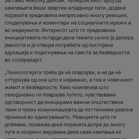
За само неколку денови, телефонскиот број од
кампањата беше завртен илјадници пати, додека
пораката предизвика импресивно многу реакции,
споделувања и коментари на социјалните мрежи и
во медиумите. Интересот што го предизвика
иницијативата потврди дека темата силно ја допира
јавноста и ја отвора потребата од постојана
едукација и подигнување на свеста за безбедноста
во сообраќајот.
„Технологијата треба да нè поврзува, а не да нè
оттурнува од она што е најважно, а тоа е човечкиот
живот и безбедноста. Како компанија што
секојдневно ги поврзува луѓето, чувствуваме
одговорност да иницираме важни општествени
теми и преку комуникацијата да поттикнеме реална
промена во однесувањето. Реакциите што ги
добивме, покажаа дека пораката допре до многу
луѓе и искрено веруваме дека оваа кампања ќе