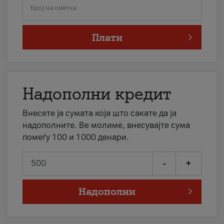
Број на сметка
Плати
Надополни кредит
Внесете ја сумата која што сакате да ја
надополните. Ве молиме, внесувајте сума
помеѓу 100 и 1000 денари.
-
+
Надополни