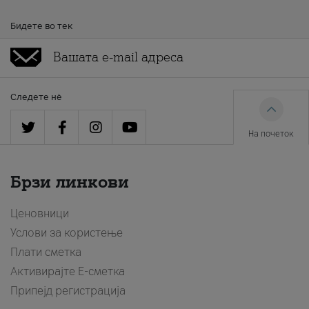
Бидете во тек
Следете нè
На почеток
Брзи линкови
Ценовници
Услови за користење
Плати сметка
Активирајте Е-сметка
Припејд регистрација