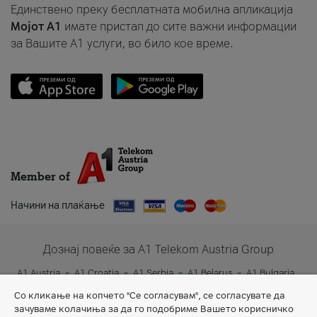
Единствено преку бесплатната мобилна апликација
Мојот A1
имате пристап до сите важни информации
за Вашите A1 услуги, во било кое време.
Member of
Начини на плаќање
Дознај повеќе за A1 Telekom Austria Group
A1 Austria
A1 Croatia
A1 Serbia
A1 Belarus
A1 Bulgaria
A1 Slovenia
A1 Digital
Со кликање на копчето "Се согласувам", се согласувате да
зачуваме колачиња за да го подобриме Вашето корисничко