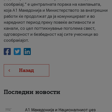
сообраќај.“ е централната порака на кампањата,
која A1 Македонија и Министерството за внатрешни
работи ќе продолжат да ја комуницираат и во
наредниот период преку повеќе активности и
канали, со цел поттикнување поголема свест,
одговорност и безбедност кај сите учесници во
сообраќајот.
Назад
Последни новости
А1 Македонија и Националниот џез