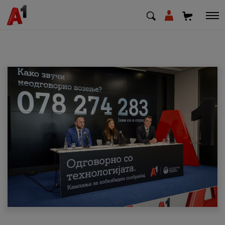
МК
EN
SQ
Приватни
Деловни
Поддршка
Надополни кредит
Плати сметка