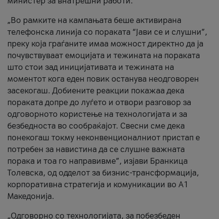
министер за внатрешни работи.
„Во рамките на кампањата беше активирана
телефонска линија со пораката “Јави се и слушни”,
преку која граѓаните имаа можност директно да ја
почувствуваат емоцијата и тежината на пораката
што стои зад иницијативата и тежината на
моментот кога еден повик останува неодговорен
засекогаш. Добиените реакции покажаа дека
пораката допре до луѓето и отвори разговор за
одговорното користење на технологијата и за
безбедноста во сообраќајот. Свесни сме дека
понекогаш токму неконвенционалниот пристап е
потребен за навистина да се слушне важната
порака и тоа го направивме”, изјави Бранкица
Толевска, од одделот за бизнис-трансформација,
корпоративна стратегија и комуникации во А1
Македонија.
„Одговорно со технологијата, за побезбеден