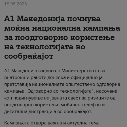
18.05.2026
За нас
A1 Македонија почнува
#ПодобарОнлајн
моќна национална кампања
за поодговорно користење
на технологијата во
сообраќајот
A1 Македонија заедно со Министерството за
внатрешни работи денеска и официјално ја
претставија националната општествено одговорна
кампања „Одговорно со технологијата“, насочена
кон подигнување на јавната свест за ризиците од
неодговорно користење мобилен телефон и
дигитална дистракција во сообраќајот.
Кампањата отвора важна и актуелна тема –