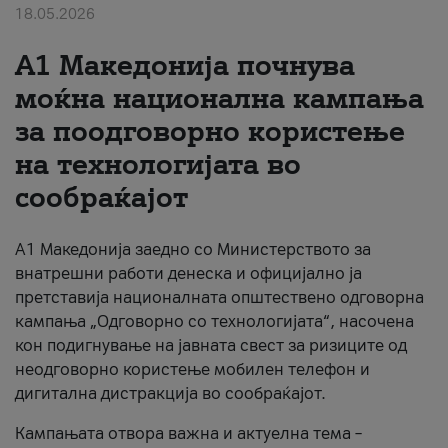
18.05.2026
За нас
A1 Македонија почнува
#ПодобарОнлајн
моќна национална кампања
за поодговорно користење
на технологијата во
сообраќајот
A1 Македонија заедно со Министерството за
внатрешни работи денеска и официјално ја
претставија националната општествено одговорна
кампања „Одговорно со технологијата“, насочена
кон подигнување на јавната свест за ризиците од
неодговорно користење мобилен телефон и
дигитална дистракција во сообраќајот.
Кампањата отвора важна и актуелна тема –