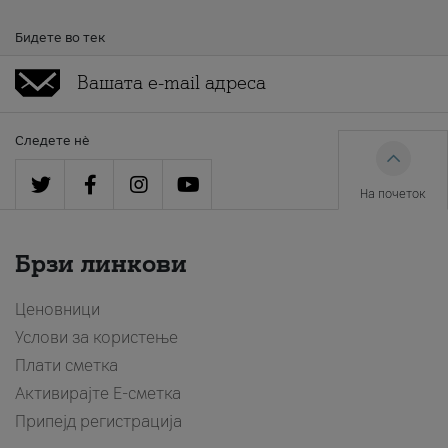
Бидете во тек
Следете нè
На почеток
Брзи линкови
Ценовници
Услови за користење
Плати сметка
Активирајте Е-сметка
Припејд регистрација