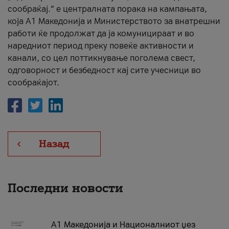
сообраќај.“ е централната порака на кампањата,
која A1 Македонија и Министерството за внатрешни
работи ќе продолжат да ја комуницираат и во
наредниот период преку повеќе активности и
канали, со цел поттикнување поголема свест,
одговорност и безбедност кај сите учесници во
сообраќајот.
Назад
Последни новости
А1 Македонија и Националниот џез