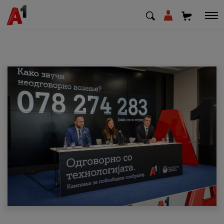
МК
EN
SQ
Приватни
Деловни
Поддршка
Надополни кредит
Плати сметка