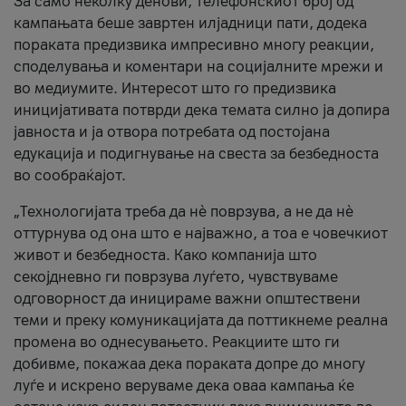
За само неколку денови, телефонскиот број од
кампањата беше завртен илјадници пати, додека
пораката предизвика импресивно многу реакции,
споделувања и коментари на социјалните мрежи и
во медиумите. Интересот што го предизвика
иницијативата потврди дека темата силно ја допира
јавноста и ја отвора потребата од постојана
едукација и подигнување на свеста за безбедноста
во сообраќајот.
„Технологијата треба да нè поврзува, а не да нè
оттурнува од она што е најважно, а тоа е човечкиот
живот и безбедноста. Како компанија што
секојдневно ги поврзува луѓето, чувствуваме
одговорност да иницираме важни општествени
теми и преку комуникацијата да поттикнеме реална
промена во однесувањето. Реакциите што ги
добивме, покажаа дека пораката допре до многу
луѓе и искрено веруваме дека оваа кампања ќе