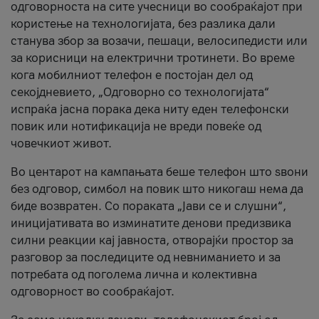
одговорноста на сите учесници во сообраќајот при
користење на технологијата, без разлика дали
станува збор за возачи, пешаци, велосипедисти или
за корисници на електрични тротинети. Во време
кога мобилниот телефон е постојан дел од
секојдневието, „Одговорно со технологијата“
испраќа јасна порака дека ниту еден телефонски
повик или нотификација не вреди повеќе од
човечкиот живот.
Во центарот на кампањата беше телефон што ѕвони
без одговор, симбол на повик што никогаш нема да
биде возвратен. Со пораката „Јави се и слушни“,
иницијативата во изминатите денови предизвика
силни реакции кај јавноста, отворајќи простор за
разговор за последиците од невниманието и за
потребата од поголема лична и колективна
одговорност во сообраќајот.