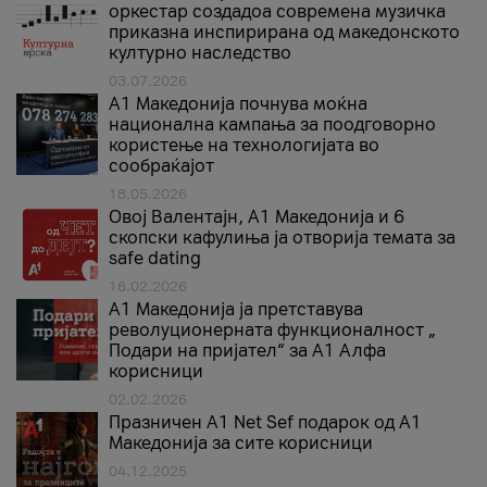
оркестар создадоа современа музичка
приказна инспирирана од македонското
културно наследство
03.07.2026
A1 Македонија почнува моќна
национална кампања за поодговорно
користење на технологијата во
сообраќајот
18.05.2026
Овој Валентајн, A1 Македонија и 6
скопски кафулиња ја отворија темата за
safe dating
16.02.2026
А1 Македонија ја претставува
револуционерната функционалност „
Подари на пријател“ за А1 Алфа
корисници
02.02.2026
Празничен A1 Net Sеf подарок од А1
Македонија за сите корисници
04.12.2025