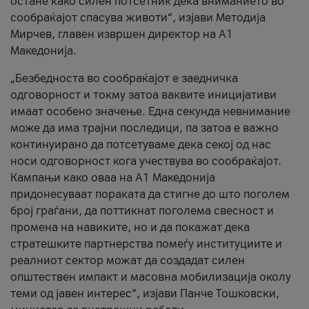
остане како силен потсетник дека вниманието во
сообраќајот спасува животи“, изјави Методија
Мирчев, главен извршен директор на А1
Македонија.
„Безбедноста во сообраќајот е заедничка
одговорност и токму затоа ваквите иницијативи
имаат особено значење. Една секунда невнимание
може да има трајни последици, па затоа е важно
континуирано да потсетуваме дека секој од нас
носи одговорност кога учествува во сообраќајот.
Кампањи како оваа на A1 Македонија
придонесуваат пораката да стигне до што поголем
број граѓани, да поттикнат поголема свесност и
промена на навиките, но и да покажат дека
стратешките партнерства помеѓу институциите и
реалниот сектор можат да создадат силен
општествен импакт и масовна мобилизација околу
теми од јавен интерес“, изјави Панче Тошковски,