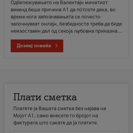
Одбележувањето на Валентајн минатиот
викенд беше причина А1 да потсети дека, во
време кога запознавањата се почесто
започнуваат онлајн, безбедноста треба да биде
неизоставен дел од секоја љубовна приказна...
Дознај повеќе
Плати сметка
Платете ја Вашата сметка без најава на
Мојот А1, само внесете го бројот на
фактурата што сакате да ја платите.