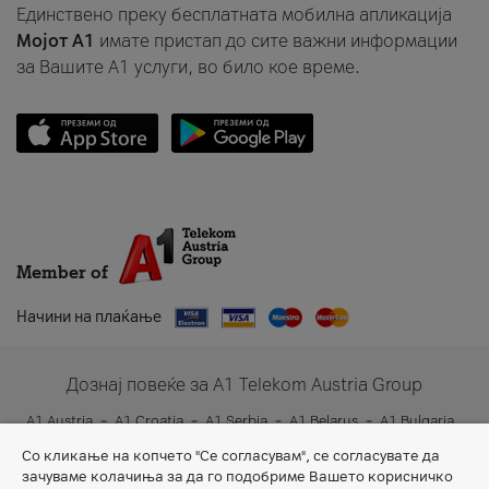
Единствено преку бесплатната мобилна апликација
Мојот A1
имате пристап до сите важни информации
за Вашите A1 услуги, во било кое време.
Member of
Начини на плаќање
Дознај повеќе за A1 Telekom Austria Group
A1 Austria
A1 Croatia
A1 Serbia
A1 Belarus
A1 Bulgaria
A1 Slovenia
A1 Digital
Со кликање на копчето "Се согласувам", се согласувате да
зачуваме колачиња за да го подобриме Вашето корисничко