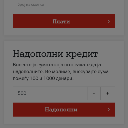
Број на сметка
Плати
Надополни кредит
Внесете ја сумата која што сакате да ја
надополните. Ве молиме, внесувајте сума
помеѓу 100 и 1000 денари.
-
+
Надополни