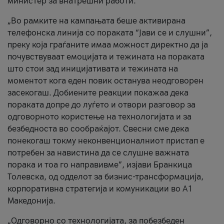
министер за внатрешни работи.
„Во рамките на кампањата беше активирана
телефонска линија со пораката “Јави се и слушни”,
преку која граѓаните имаа можност директно да ја
почувствуваат емоцијата и тежината на пораката
што стои зад иницијативата и тежината на
моментот кога еден повик останува неодговорен
засекогаш. Добиените реакции покажаа дека
пораката допре до луѓето и отвори разговор за
одговорното користење на технологијата и за
безбедноста во сообраќајот. Свесни сме дека
понекогаш токму неконвенционалниот пристап е
потребен за навистина да се слушне важната
порака и тоа го направивме”, изјави Бранкица
Толевска, од одделот за бизнис-трансформација,
корпоративна стратегија и комуникации во А1
Македонија.
„Одговорно со технологијата, за побезбеден