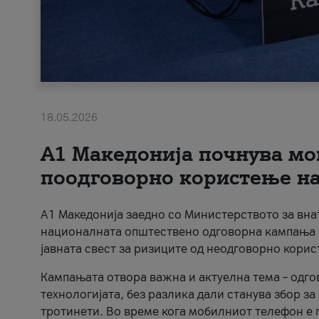
18.05.2026
A1 Македонија почнува мо
поодговорно користење на 
A1 Македонија заедно со Министерството за вна
националната општествено одговорна кампања „
јавната свест за ризиците од неодговорно кори
Кампањата отвора важна и актуелна тема – одго
технологијата, без разлика дали станува збор з
тротинети. Во време кога мобилниот телефон е п