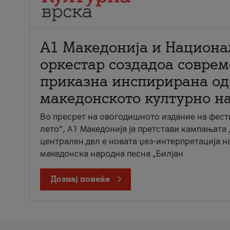
А1 Македонија и Национа
оркестар создадоа совре
приказна инспирирана од
македонското културно н
Во пресрет на овогодишното издание на фест
лето“, А1 Македонија ја претстави кампањата 
централен дел е новата џез-интерпретација н
македонска народна песна „Билјан
Дознај повеќе