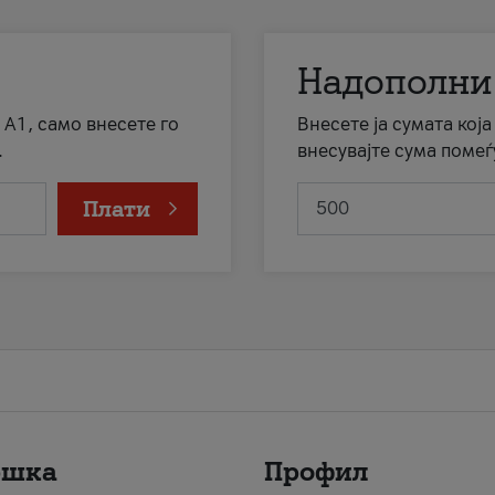
Надополни
 А1, само внесете го
Внесете ја сумата кој
.
внесувајте сума помеѓ
Плати
ршка
Профил