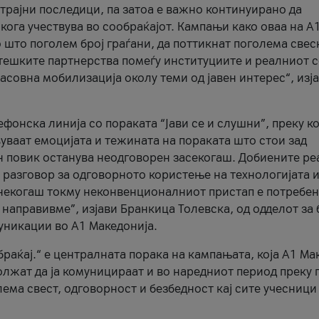
трајни последици, па затоа е важно континуирано да
 кога учествува во сообраќајот. Кампањи како оваа на A
 што поголем број граѓани, да поттикнат поголема свес
атешките партнерства помеѓу институциите и реалниот 
асовна мобилизација околу теми од јавен интерес“, изј
онска линија со пораката “Јави се и слушни”, преку ко
уваат емоцијата и тежината на пораката што стои зад
н повик останува неодговорен засекогаш. Добиените р
 разговор за одговорното користење на технологијата и
онекогаш токму неконвенционалниот пристап е потребен
 направивме”, изјави Бранкица Толевска, од одделот за 
уникации во А1 Македонија.
браќај.“ е централната порака на кампањата, која A1 Ма
лжат да ја комуницираат и во наредниот период преку 
ема свест, одговорност и безбедност кај сите учесници