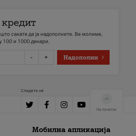
 кредит
а што сакате да ја надополните. Ве молиме,
у 100 и 1000 денари.
-
+
Надополни
Следете нè
На почеток
Мобилна апликација