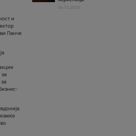
04.12.2025
1
ност и
сектор
ави Панче
ја
еакции
 за
 за
бизнис-
кедонија
повеќе
 во