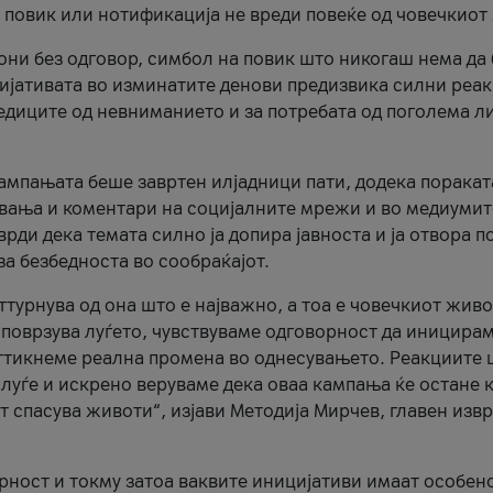
и повик или нотификација не вреди повеќе од човечкиот
ни без одговор, симбол на повик што никогаш нема да
цијативата во изминатите денови предизвика силни реак
ледиците од невниманието и за потребата од поголема л
кампањата беше завртен илјадници пати, додека поракат
вања и коментари на социјалните мрежи и во медиумит
рди дека темата силно ја допира јавноста и ја отвора п
за безбедноста во сообраќајот.
оттурнува од она што е најважно, а тоа е човечкиот живо
и поврзува луѓето, чувствуваме одговорност да иницира
ттикнеме реална промена во однесувањето. Реакциите 
луѓе и искрено веруваме дека оваа кампања ќе остане 
т спасува животи“, изјави Методија Мирчев, главен изв
орност и токму затоа ваквите иницијативи имаат особен