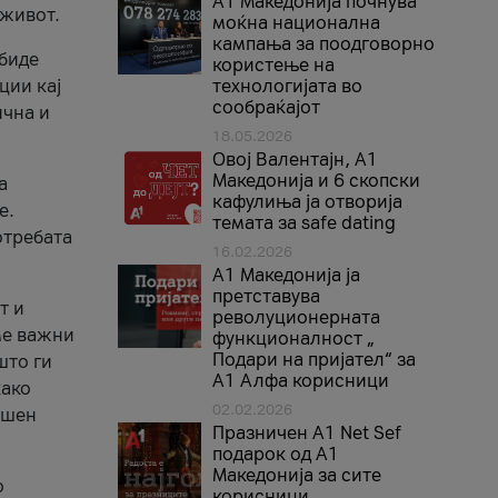
A1 Македонија почнува
 живот.
моќна национална
кампања за поодговорно
 биде
користење на
ции кај
технологијата во
сообраќајот
ична и
18.05.2026
Овој Валентајн, A1
Македонија и 6 скопски
а
кафулиња ја отворија
е.
темата за safe dating
отребата
16.02.2026
А1 Македонија ја
претставува
т и
револуционерната
ме важни
функционалност „
Подари на пријател“ за
што ги
А1 Алфа корисници
како
02.02.2026
ршен
Празничен A1 Net Sеf
подарок од А1
Македонија за сите
о
корисници