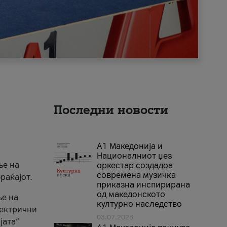
Последни новости
А1 Македонија и
Националниот џез
ње на
оркестар создадоа
современа музичка
раќајот.
приказна инспирирана
од македонското
ње на
културно наследство
лектрични
03.07.2026
јата“