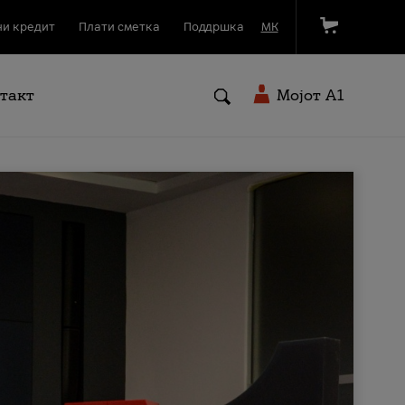
и кредит
Плати сметка
Поддршка
МК
такт
Мојот A1