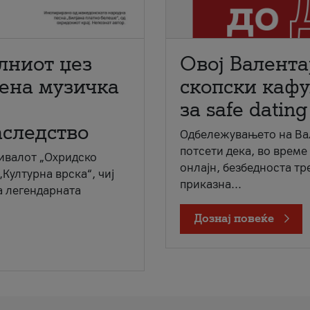
лниот џез
Овој Валента
мена музичка
скопски кафу
за safe dating
аследство
Одбележувањето на Вал
потсети дека, во време
ивалот „Охридско
онлајн, безбедноста тр
„Културна врска“, чиј
приказна...
а легендарната
Дознај повеќе