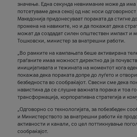
значење. Една секунда невнимание може да има 
потсетуваме дека секој од нас носи одговорност
Македонија придонесуваат пораката да стигне до
промена на навиките, но и да покажат дека стр
можат да создадат силен општествен импакт и м
Тошковски, министер за внатрешни работи.
„Во рамките на кампањата беше активирана телеф
граѓаните имаа можност директно да ја почувств
иницијативата и тежината на моментот кога еде
покажаа дека пораката допре до луѓето и отвори
безбедноста во сообраќајот. Свесни сме дека п
навистина да се слушне важната порака и тоа го
трансформација, корпоративна стратегија и ком
„Одговорно со технологијата, за побезбеден соо
и Министерството за внатрешни работи ќе продо
активности и канали, со цел поттикнување погол
сообраќајот.