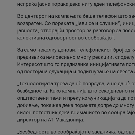
испраќа јасна порака дека ниту еден телефонск
Во центарот на кампањата беше телефон што ѕво
возвратен. Со пораката „Јави се и слушни“, ини
јавноста, отворајќи простор за разговор за пос
колективна одговорност во сообраќајот.
За само неколку денови, телефонскиот број од 
предизвика импресивно многу реакции, споделу
Интересот што го предизвика иницијативата потв
од постојана едукација и подигнување на свеста 
„Технологијата треба да нè поврзува, а не да нè 
безбедноста. Како компанија што секојдневно г
општествени теми и преку комуникацијата да по
добивме, покажаа дека пораката допре до многу 
силен потсетник дека вниманието во сообраќајо
директор на А1 Македонија.
„Безбедноста во сообраќајот е заедничка одгов