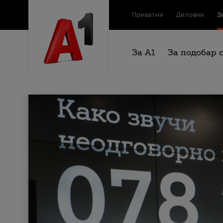
Приватни
Деловни
З
За А1
За подобар 