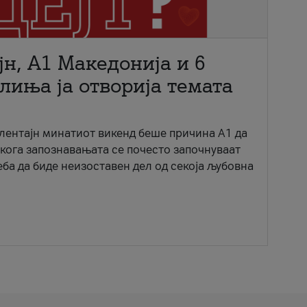
јн, A1 Македонија и 6
лиња ја отворија темата
ентајн минатиот викенд беше причина А1 да
 кога запознавањата се почесто започнуваат
еба да биде неизоставен дел од секоја љубовна