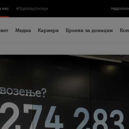
а нас
#ПодобарОнлајн
Надополн
свет
Медиа
Кариера
Броеви за донации
Кон