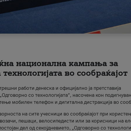
ќна национална кампања за
технологијата во сообраќајот
трешни работи денеска и официјално ја претставија
Одговорно со технологијата“, насочена кон подигнува
стење мобилен телефон и дигитална дистракција во сооб
ворноста на сите учесници во сообраќајот при користе
а возачи, пешаци, велосипедисти или за корисници на е
остојан дел од секојдневието, „Одговорно со технологи